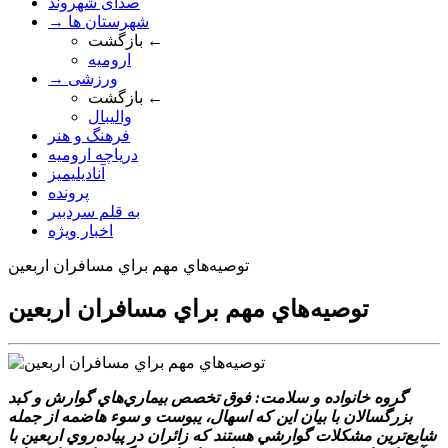
صدای شهروند
→ شهرستان ها
بازگشت ←
ارومیه
→ ورزشی
بازگشت ←
والیبال
فرهنگ و هنر
دریاچه ارومیه
آنادیلیمیز
پرونده
به قلم سردبیر
اخبار ویژه
توصيه‌هاي مهم براي مسافران اربعين
توصيه‌هاي مهم براي مسافران اربعين
گروه خانواده و سلامت: فوق تخصص بيماري‌هاي گوارش و کبد
بزرگسالان با بيان اين که اسهال، يبوست و سوء هاضمه از جمله
شايع‌ترين مشکلات گوارشي هستند که زائران در پياده‌روي اربعين با