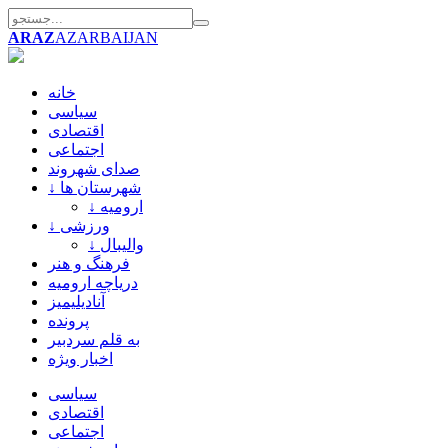
ARAZ
AZARBAIJAN
خانه
سیاسی
اقتصادی
اجتماعی
صدای شهروند
↓ شهرستان ها
↓ ارومیه
↓ ورزشی
↓ والیبال
فرهنگ و هنر
دریاچه ارومیه
آنادیلیمیز
پرونده
به قلم سردبیر
اخبار ویژه
سیاسی
اقتصادی
اجتماعی