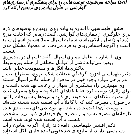
آن‌ها مواجه مي‌شوند، توصيه‌هايي را براي پيشگيري از بيماري‌هاي
گوارشي در طول پياده‌روي اربعين ارائه کرد.
افشين طهماسبي با اشاره به پياده روي اربعين و توصيه‌هاي لازم
براي جلوگيري از بيماري‌هاي گوارشي، گفت: زماني که اجابت مزاج
(مدفوع) شل و آبکي باشد، شما به اسهال مبتلا هستيد. اسهال شايع
است و اگرچه احساس بدي به فرد مي‌دهد، اما معمولاً مشکل جدي
نيست.
وي با اشاره به عامل بيماري اسهال، گفت: اسهال در پياده‌روي
اربعين مي‌تواند ناشي از عوامل مختلفي از جمله ويروس‌ها،
باکتري‌ها، انگل‌ها و مسموميت غذايي باشد.
دکتر طهماسبي افزود: گرفتگي عضلات شکم، تهوع، استفراغ، تب و
در برخي موارد وجود خون در مدفوع از جمله علائم اسهال هستند.
وي مهم‌ترين راه پيشگيري از اسهال را رعايت بهداشت دانست و
براي زائران توصيه کرد: فقط غذاهاي کاملاً پخته و داغ مصرف کنيد،
از مصرف غذاهاي مانده خودداري کنيد و ميوه‌ها و سبزيجات را تنها
در صورتي مصرف کنيد که يا کاملاً با آب تصفيه شده شسته شده‌اند
يا پوست آن‌ها کنده شده باشد. تنها نوشيدني‌هاي بسته‌بندي شده
کارخانه‌اي مصرف شود و از مصرف يخ خودداري کنيد، زيرا مشخص
نيست با آب تصفيه شده توليد شده است.
دکتر افشين طهماسبي ادامه داد: زائران اگر به صابون و آب
دسترسي ندارند، از مايع‌هاي ضدعفوني‌کننده حاوي الکل استفاده