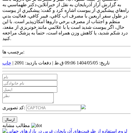
به گزارش آراز آذربايجان به نقل از خبرآنلاين،دکتر طهماسبي به
راه‌هاي پيشگيري از يبوست اشاره کرد و گفت: پيشگيري از يبوست
در طول سفر اربعين با مصرف آب کافي، فيبر کافي، فعاليت بدني
منظم و اجتناب از مصرف برخي داروها امکان‌پذير است. با اين
حال، اگر يبوست شديد است يا با علائمي مانند خونريزي از مقعد،
درد شکم شديد، يا کاهش وزن همراه است، حتماً به پزشک مراجعه
کنيد.
برچسب ها:
تاریخ: 1404/05/05 09:06 ق.ظ |
دفعات بازدید: 2091 |
چاپ
کد تصویری:
مطالب مشابه