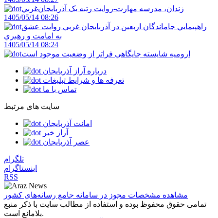
زندان، مدرسه مهارت-روايت رتبه يک آذربايجان‌غربي
1405/05/14 08:26
راهپيمايي جاماندگان اربعين در آذربايجان غربي روايت عشق
به امامت و رهبري
1405/05/14 08:24
اروميه شايسته جايگاهي فراتر از وضعيت موجود است
درباره آراز آذربایجان
تعرفه ها و شرایط تبلیغات
تماس با ما
سایت های مرتبط
امانت آذربایجان
آراز خبر
عصر آذربایجان
تلگرام
اینستاگرام
RSS
مشاهده مشخصات مجوز در سامانه جامع رسانه‌های کشور
تمامی حقوق محفوظ بوده و استفاده از مطالب سایت با ذکر منبع
بلامانع است.