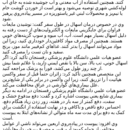
کنند. همچنين استفاده از آب معدني و آب جوشيده شده به جاي آب
لوله‌کشي شهري توصيه مي‌شود و بهتر است از خوردن گوشت خام
يا نيم‌پز و محصولات لبني غير پاستوريزه در مسير پياده‌روي پرهيز
شود.
وي در خصوص درمان اسهال در طول سفر گفت: نوشيدن مايعات
فراوان براي جايگزيني مايعات و الکتروليت‌هاي از دست رفته به
دليل اسهال بسيار مهم است. آب، آب ميوه و سوپ گزينه‌هاي خوبي
هستند. همچنين از مصرف مواد کافئين‌دار خودداري کنيد، زيرا اين
مواد مي‌توانند اسهال را بدتر کنند. غذاهاي کم‌فيبر مانند موز، برنج
سفيد و نان تست را مصرف کنيد.
عضو هيات علمي دانشگاه علوم پزشکي رفسنجان تأکيد کرد: اگر
اسهال خوني، تب بالا، سن بالا يا نقص ايمني داريد، يا علائم شما بيش
از چند روز طول مي‌کشد، فوراً به پزشک مراجعه کنيد.
اين متخصص همچنين تأکيد کرد: زائران حتماً قبل از سفر واکسن
هپاتيت آ را تزريق کنند، زيرا اين واکسن در برابر يکي از شايع‌ترين
علل بيماري‌هاي گوارشي در عراق محافظت مي‌کند.
عضو هيات علمي دانشگاه علوم پزشکي رفسنجان در ادامه به ديگر
بيماري شايع يعني يبوست اشاره کرد و گفت: دفع مدفوع خشک و
سفت، دفع کمتر از سه بار در هفته، زور زدن زياد هنگام دفع،
احساس دفع ناقص و ناکافي و در نهايت استفاده از انگشت براي
کمک به دفع براي مدت سه ماه متوالي از نشانه‌هاي ابتلا به يبوست
است.
وي افزود: يبوست در پياده‌روي اربعين مي‌تواند ناشي از عوامل
مختلفي از جمله کمبود آب، فيبر و مصرف برخي داروها باشد.