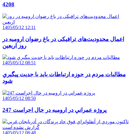
4208
1405/05/12 12:11
اعمال محدودیت‌های ترافیکی در باغ رضوان ارومیه در
روز اربعین
1405/05/12 08:51
مطالبات مردم در حوزه ارتباطات بايد با جديت پيگيري
شود
1405/05/12 08:50
247 پروژه عمراني در اروميه در حال اجراست
1405/05/12 08:48