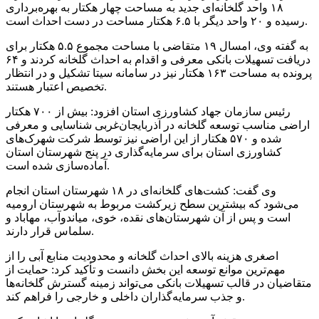
۱۸ واحد گلخانه‌ای جدید به مساحت چهار هکتار به بهره‌برداری
رسیده و ۲۰ واحد دیگر با ۶.۵ هکتار مساحت در دست احداث است.
به گفته وی، امسال ۱۹ متقاضی با مساحت مجموع ۵.۵ هکتار برای
دریافت تسهیلات بانکی معرفی و اقدام به احداث گلخانه کردند و ۶۴
پرونده به مساحت ۱۶۳ هکتار نیز در سامانه سیتا تشکیل و در انتظار
تخصیص اعتبار هستند.
رئیس سازمان جهاد کشاورزی استان افزود: بیش از ۷۰۰ هکتار
اراضی مناسب توسعه گلخانه در آذربایجان‌غربی شناسایی و معرفی
شده و ۵۷۰ هکتار از این اراضی نیز توسط شرکت شهرک‌های
کشاورزی استان برای سرمایه‌گذاری در پنج شهرستان استان
آماده‌سازی شده است.
وی گفت: کشت‌های گلخانه‌ای در ۱۸ شهرستان استان انجام
می‌شود که بیشترین سطح زیرکشت مربوط به شهرستان ارومیه
است و پس از آن شهرستان‌های نقده، خوی، میاندوآب، مهاباد و
سلماس قرار دارند.
اصغری هزینه بالای احداث گلخانه و محدودیت منابع آبی را از
مهم‌ترین موانع توسعه این بخش دانست و تأکید کرد: حمایت از
متقاضیان در قالب تسهیلات بانکی می‌تواند زمینه گسترش گلخانه‌ها
و جذب سرمایه‌گذاران داخلی و خارجی را فراهم کند.