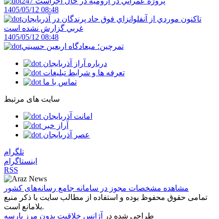
247 پروژه عمراني در اروميه در حال اجراست
1405/05/12 08:48
تاکنون موردي از آنفلوانزاي فوق حاد پرندگان در آذربايجان
غربي گزارش نشده است
1405/05/12 08:48
تمرچين؛ ميعادگاه اربعين حسيني
درباره آراز آذربایجان
تعرفه ها و شرایط تبلیغات
تماس با ما
سایت های مرتبط
امانت آذربایجان
آراز خبر
عصر آذربایجان
تلگرام
اینستاگرام
RSS
مشاهده مشخصات مجوز در سامانه جامع رسانه‌های کشور
تمامی حقوق محفوظ بوده و استفاده از مطالب سایت با ذکر منبع
بلامانع است.
طراحی شده در
آژانس خلاقیت بدون مرز پارسه