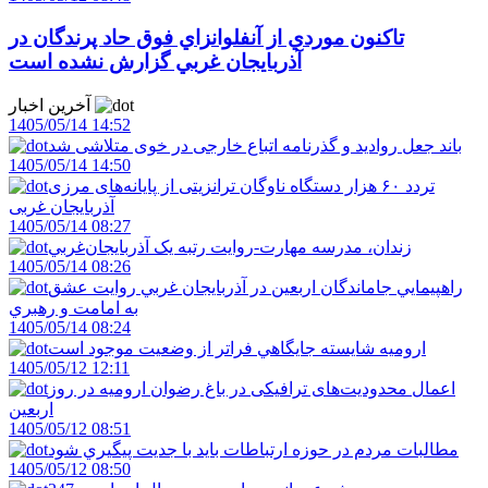
تاکنون موردي از آنفلوانزاي فوق حاد پرندگان در
آذربايجان غربي گزارش نشده است
آخرین اخبار
1405/05/14 14:52
باند جعل روادید و گذرنامه اتباع خارجی در خوی متلاشی شد
1405/05/14 14:50
تردد ۶۰ هزار دستگاه ناوگان ترانزیتی از پایانه‌های مرزی
آذربایجان ‌غربی
1405/05/14 08:27
زندان، مدرسه مهارت-روايت رتبه يک آذربايجان‌غربي
1405/05/14 08:26
راهپيمايي جاماندگان اربعين در آذربايجان غربي روايت عشق
به امامت و رهبري
1405/05/14 08:24
اروميه شايسته جايگاهي فراتر از وضعيت موجود است
1405/05/12 12:11
اعمال محدودیت‌های ترافیکی در باغ رضوان ارومیه در روز
اربعین
1405/05/12 08:51
مطالبات مردم در حوزه ارتباطات بايد با جديت پيگيري شود
1405/05/12 08:50