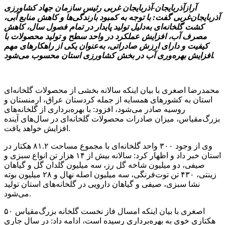
آرازآذربایجان-آذربایجان غربی رئیس سازمان جهاد کشاورزی
آذربایجان‌غربی گفت: با توجه به کمبود بارندگی‌ها و کاهش منابع آبی،
کشت گلخانه‌ای به‌دلیل تولید پایدار در تمام فصول سال، کاهش
مصرف آب، افزایش عملکرد در واحد سطح و تولید محصولات با
کیفیت و دارای ارزش صادراتی، به‌عنوان یکی از راهکارهای مهم
افزایش بهره‌وری آب در بخش کشاورزی استان محسوب می‌شود.
محمدرضا اصغری با بیان اینکه سالانه بخشی از محصولات گلخانه‌ای
استان به کشورهای همسایه از جمله کردستان عراق، ارمنستان و
روسیه صادر می‌شود، افزود: با بهره‌برداری از گلخانه‌های
بزرگ‌مقیاس، میزان صادرات محصولات گلخانه‌ای در سال‌های آینده
افزایش خواهد یافت.
وی از وجود ۳۰۰ واحد گلخانه‌ای با مجموع مساحت ۸۱.۲ هکتار در
استان خبر داد و اظهار کرد: سالانه بیش از ۱۴ هزار تن انواع سبزی و
صیفی، دو میلیون شاخه گل رز، سه میلیون گلدان گل و گیاهان
زینتی، ۴۳۰ تن توت‌فرنگی، سه میلیون اصله نهال و ۲۸ میلیون بوته
نشا سبزی، صیفی و گیاهان دارویی در گلخانه‌های استان تولید
می‌شود.
اصغری با بیان اینکه امسال فاز نخست گلخانه بزرگ‌مقیاس ۵۰
هکتاری خوی به بهره‌برداری رسیده است، ادامه داد: در سال جاری