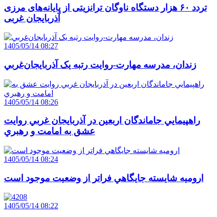
تردد ۶۰ هزار دستگاه ناوگان ترانزیتی از پایانه‌های مرزی
آذربایجان ‌غربی
1405/05/14 08:27
زندان، مدرسه مهارت-روايت رتبه يک آذربايجان‌غربي
1405/05/14 08:26
راهپيمايي جاماندگان اربعين در آذربايجان غربي روايت
عشق به امامت و رهبري
1405/05/14 08:24
اروميه شايسته جايگاهي فراتر از وضعيت موجود است
1405/05/14 08:22