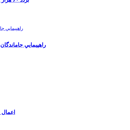
راهپيمايي جاماندگان
اعمال م