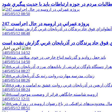
البات مردم در حوزه ارتباطات بايد با جديت پيگيري شود
1405/05/12 08:50
247 پروژه عمراني در اروميه در حال اجراست
1405/05/12 08:48
اي فوق حاد پرندگان در آذربايجان غربي گزارش نشده است
آخرین اخبار
1405/05/14 14:52
باند جعل روادید و گذرنامه اتباع خارجی در خوی متلاشی شد
1405/05/14 14:50
1405/05/14 08:27
زندان، مدرسه مهارت-روايت رتبه يک آذربايجان‌غربي
1405/05/14 08:26
دگان اربعين در آذربايجان غربي روايت عشق به امامت و رهبري
1405/05/14 08:24
اروميه شايسته جايگاهي فراتر از وضعيت موجود است
1405/05/12 12:11
ال محدودیت‌های ترافیکی در باغ رضوان ارومیه در روز اربعین
1405/05/12 08:51