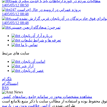
مطالبات مردم در حوزه ارتباطات بايد با جديت پيگيري شود
1405/05/12 08:50
247 پروژه عمراني در اروميه در حال اجراست
1405/05/12 08:48
لوانزاي فوق حاد پرندگان در آذربايجان غربي گزارش نشده است
1405/05/12 08:48
تمرچين؛ ميعادگاه اربعين حسيني
درباره آراز آذربایجان
تعرفه ها و شرایط تبلیغات
تماس با ما
سایت های مرتبط
امانت آذربایجان
آراز خبر
عصر آذربایجان
تلگرام
اینستاگرام
RSS
مشاهده مشخصات مجوز در سامانه جامع رسانه‌های کشور
طراحی شده در
آژانس خلاقیت بدون مرز پارسه