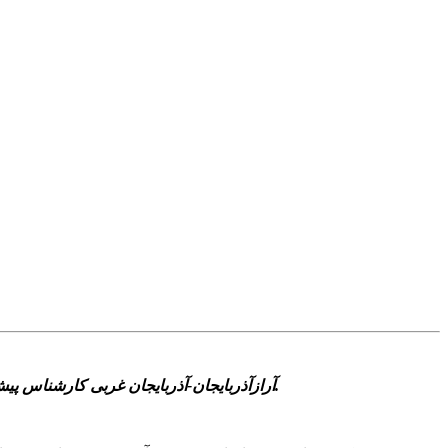
آرازآذربایجان-آذربایجان غربی کارشناس پیش‌بینی اداره کل هواشناسی آذربایجان غربی از افزایش ابر و بارش‌های پراکنده در برخی نقاط نیمه شمالی استان در طول هفته جاری خبر داد.