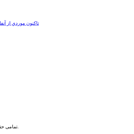
تاکنون موردي از آنف
تمامی حقوق محفوظ بوده و استفاده از مطالب سایت با ذکر منبع بلامانع است.