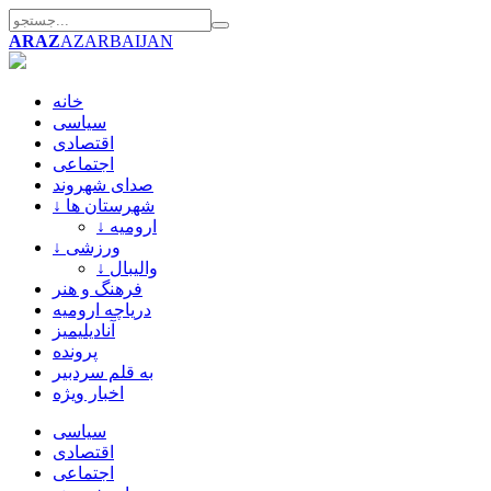
ARAZ
AZARBAIJAN
خانه
سیاسی
اقتصادی
اجتماعی
صدای شهروند
↓ شهرستان ها
↓ ارومیه
↓ ورزشی
↓ والیبال
فرهنگ و هنر
دریاچه ارومیه
آنادیلیمیز
پرونده
به قلم سردبیر
اخبار ویژه
سیاسی
اقتصادی
اجتماعی