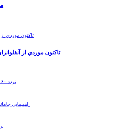
مط
تاکنون موردي از آنفلوانز
تردد ۶۰ هزار دستگاه ناوگان ترانزیتی از پایانه‌های مرزی آذربایجان ‌غربی
راهپيمايي جامان
اعم