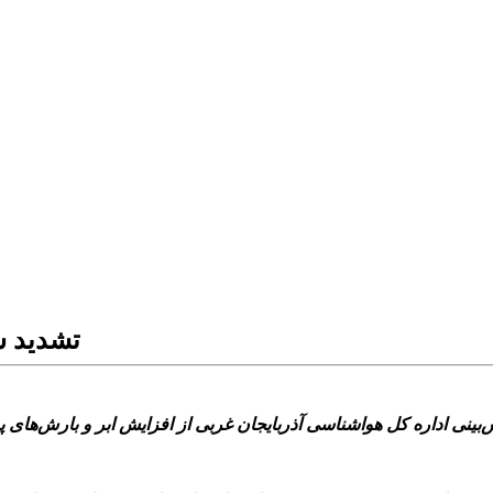
تشدید س