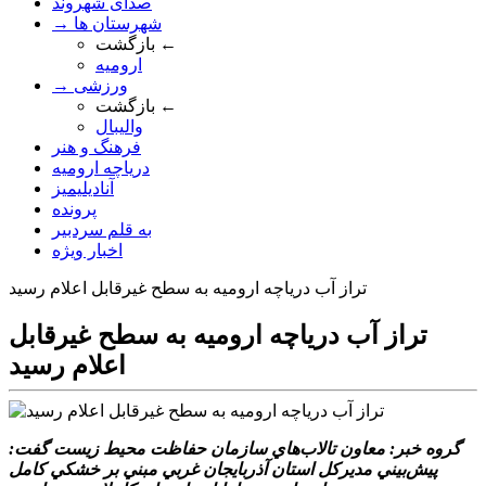
صدای شهروند
→ شهرستان ها
بازگشت ←
ارومیه
→ ورزشی
بازگشت ←
والیبال
فرهنگ و هنر
دریاچه ارومیه
آنادیلیمیز
پرونده
به قلم سردبیر
اخبار ویژه
تراز آب درياچه اروميه به سطح غيرقابل اعلام رسيد
تراز آب درياچه اروميه به سطح غيرقابل
اعلام رسيد
گروه خبر: معاون تالاب‌هاي سازمان حفاظت محيط‌ زيست گفت:
پيش‌بيني مديرکل استان آذربايجان غربي مبني بر خشکي کامل