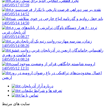
تجرد قطعي، انتخابي جديد براي سبک زندگي
1405/05/17 07:59
نقده ،بر سر دوراهي فرصت تاريخي يا تکرار فرصت‌سوزي
1405/05/14 14:52
باند جعل روادید و گذرنامه اتباع خارجی در خوی متلاشی شد
1405/05/14 14:50
تردد ۶۰ هزار دستگاه ناوگان ترانزیتی از پایانه‌های مرزی
آذربایجان ‌غربی
1405/05/14 08:27
زندان، مدرسه مهارت-روايت رتبه يک آذربايجان‌غربي
1405/05/14 08:26
راهپيمايي جاماندگان اربعين در آذربايجان غربي روايت عشق
به امامت و رهبري
1405/05/14 08:24
اروميه شايسته جايگاهي فراتر از وضعيت موجود است
1405/05/12 12:11
اعمال محدودیت‌های ترافیکی در باغ رضوان ارومیه در روز
اربعین
درباره آراز آذربایجان
تعرفه ها و شرایط تبلیغات
تماس با ما
سایت های مرتبط