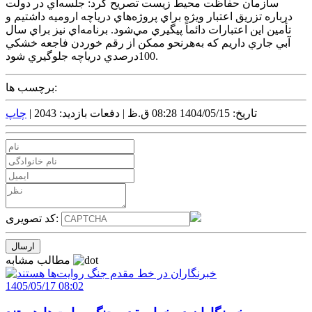
سازمان حفاظت محيط زيست تصريح کرد: جلسه‌اي در دولت
درباره تزريق اعتبار ويژه براي پروژه‌هاي درياچه اروميه داشتيم و
تأمين اين اعتبارات دائماً پيگيري مي‌شود. برنامه‌اي نيز براي سال
آبي جاري داريم که به‌هرنحو ممکن از رقم خوردن فاجعه خشکي
100درصدي درياچه جلوگيري شود.
برچسب ها:
تاریخ: 1404/05/15 08:28 ق.ظ |
دفعات بازدید: 2043 |
چاپ
کد تصویری:
مطالب مشابه
1405/05/17 08:02