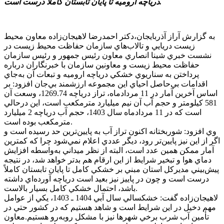
درياچه اروميه تا پايان تابستان کاملا درست است.
به گزارش آراز آذربايجان،دکتر احمدرضا لاهيجان‌زاده معاون محيط
زيست دريايي و تالاب‌هاي سازمان حفاظت محيط زيست در
نشست خبري شينا انصاري معاون رئيس جمهور و رئيس سازمان
حفاظت محيط زيست و معاونين سازمان با خبرنگاران درباره
پرداختن به سناريوي خشکي درياچه اروميه و تبعات آن به‌جاي
اقدامات بي‌حاصل احياي اين مجموعه ارزشمند بي‌جان افزود: بر
اساس آخرين آمار در 11 مردادماه، تراز درياچه 1269.74، وسعت آن
581 کيلومتر و حجم آب آن نيم ميليارد مترمکعب است، اين درحالي
است که در 11 مردادماه سال 1403، حجم آب درياچه 2 ميليارد
مترمکعب بوده است.
وي افزود: شوربختانه اکنون تراز آب به پايين‌ترين حد رسيده است و
اگر از اين نيز پايين‌تر رود، ديگر عددي اعلام نمي‌شود چرا که کمترين
آمار ممکن همين عدد است، البته از نظر ميداني به‌واسطه افزايش
دماي هوا و تبخير شرايط از اين ارقام هم بدتر خواهد شد، در نتيجه
پيش‌بيني مديرکل استان مبني بر خشکي کامل تا پايان تابستان کاملاً
درست است و چون در پاييز نيز بعيد است درياچه آورده‌اي داشته
باشد، احتمال خشکي کامل بسيار بالاست.
لاهيجان‌زاده گفت: خشکسالي سال آبي 1404 ـ 1403، يکي از عوامل
مهم دخيل در اين شرايط است و شاهد هستيم که در کشور حتي در
تأمين آب شرب برخي شهرها نيز با مشکل روبه‌رو هستيم.معاون