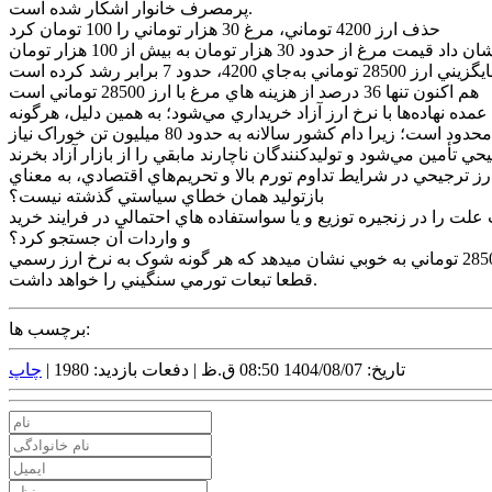
پرمصرف خانوار آشکار شده است.
حذف ارز 4200 توماني، مرغ 30 هزار توماني را 100 تومان کرد
در بخش ديگري از اين موضوع، اصابت ارز ترجيحي به زنجيره توليد مرغ نيز محل بحث است. تجربه حذف ارز 4200 توماني در سال 1401 نشان داد قيمت مرغ از حدود 30 هزار تومان به بيش از 100 هزار تومان
هم اکنون تنها 36 درصد از هزينه هاي مرغ با ارز 28500 توماني است
غ با ارز ترجيحي تأمين مي‌شود و بخش عمده نهاده‌ها با نرخ ارز آزاد خريداري مي‌شود؛ به همين دليل، هرگونه
نوسان در نرخ آزاد به‌سرعت در قيمت مرغ منعکس مي‌گردد. طبق آمار وزارت جهاد کشاورزي، اصابت ارز ترجيحي در توليد دام و طيور محدود است؛ زيرا دام کشور سالانه به حدود 80 ميليون تن خوراک نياز
 داده شود که آيا حذف ارز ترجيحي در شرايط تداوم تورم بالا و تحريم‌هاي اقتصادي، به معناي
بازتوليد همان خطاي سياستي گذشته نيست؟
ت را در زنجيره توزيع و يا سواستفاده هاي احتمالي در فرايند خريد
و واردات آن جستجو کرد؟
به گزارش آرازآذربايجان به نقل از تسنيم،تجربه حذف ارز ترجيحي 4200 تومان و بعد از آن تجربه ي جهش قيمت کالاهاي مشمول ارز 28500 توماني به خوبي نشان ميدهد که هر گونه شوک به نرخ ارز رسمي
قطعا تبعات تورمي سنگيني را خواهد داشت.
برچسب ها:
تاریخ: 1404/08/07 08:50 ق.ظ |
دفعات بازدید: 1980 |
چاپ