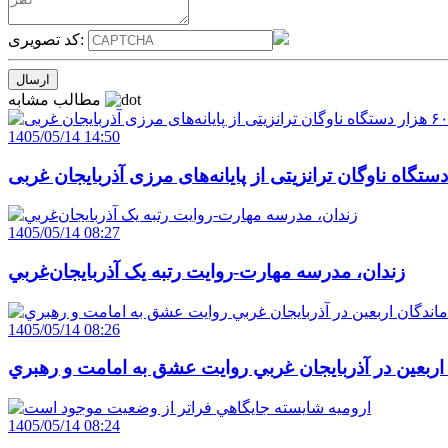
کد تصویری:
مطالب مشابه
1405/05/14 14:50
1405/05/14 08:27
زندان، مدرسه مهارت-روايت رتبه يک آذربايجان‌غربي
1405/05/14 08:26
 اربعين در آذربايجان غربي روايت عشق به امامت و رهبري
1405/05/14 08:24