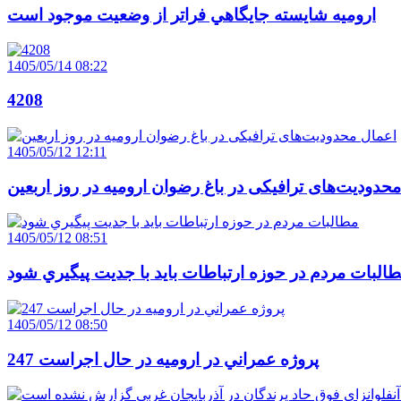
اروميه شايسته جايگاهي فراتر از وضعيت موجود است
1405/05/14 08:22
4208
1405/05/12 12:11
حدودیت‌های ترافیکی در باغ رضوان ارومیه در روز اربعین
1405/05/12 08:51
البات مردم در حوزه ارتباطات بايد با جديت پيگيري شود
1405/05/12 08:50
247 پروژه عمراني در اروميه در حال اجراست