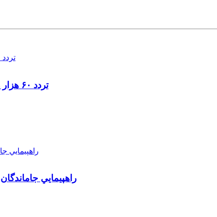
تردد ۶۰ هزار دستگاه ناوگان ترانزیتی از پایانه‌های مرزی آذربایجان ‌غربی
راهپيمايي جاماندگان