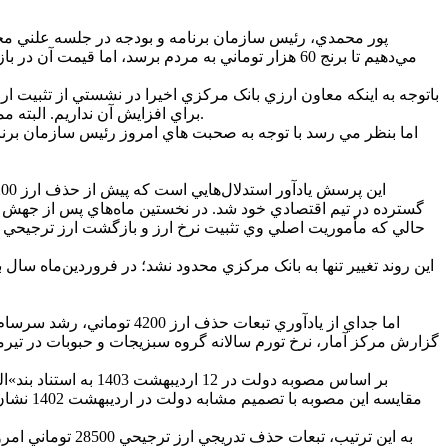
براي افزايش آن نداريم. البته ممکن است با سياست‌هاي دولت تعديلات جزئي در برخي کالاها صورت گيرد، اما در مجموع نرخ‌هاي مرکز مبادله تا پايان سال ثابت خواهد ماند.
گسترده در تيم اقتصادي خود شد. در نخستين ماه‌هاي پس از جهش نر
اين روند تغيير تنها به بانک مرکزي محدود نشد؛ در فروردين‌ماه سال
مقايسه 