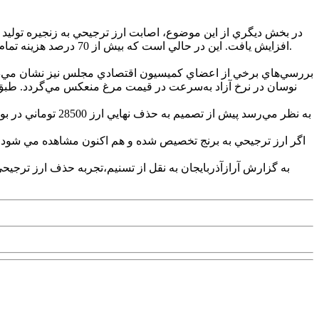
افزايش يافت. اين در حالي است که بيش از 70 درصد هزينه تمام‌شده مرغ مربوط به نهاده‌هاي دامي است و قيمت اين نهاده‌ها پس از جايگزيني ارز 28500 توماني به‌جاي 4200، حدود 7 برابر رشد کرده است.
به نظر مي‌رسد پيش
اگر ارز ترجيحي به برنج تخصيص شده و هم اکنون مشاهده مي شود که 