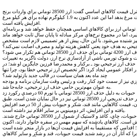
پور محمدي، رئيس سازمان برنامه و بودجه در جلسه علني مجلس شوراي اسلامي با اشاره به ناکارآمدي تخصيص ارز ترجيحي در کنترل قيمت کالاهاي اساسي گفت: ارز 28500 توماني براي واردات برنج
مي‌دهيم تا برنج 60 هزار توماني به مردم برسد، اما قيمت آن در بازار به 150 هزار تومان رسيده است. هر 1.4 کيلو نهاده بايد يک کيلو گوشت مرغ بدهد اما اين عدد اکنون به 1.9 کيلوگرم نهاده براي هر کيلو مرغ
افزايش يافته است.
باتوجه به اينکه معاون ارزي بانک مرکزي اخيرا در نشستي از تثبيت ارز 28500 براي کالاهاي اساسي خبر داد و عنوان کرده بود که: نرخ 28500 توماني ارز براي کالاهاي اساسي همچنان حفظ خواهد شد و برنامه‌اي
بنظر مي رسد با توجه به صحبت هاي امروز رئيس سازمان برنامه و بودجه، زمزمه‌هاي حذف ارز 28500 توماني در بودجه سال 1405 نيز شنيده مي‌شود. با اين حال، پيش از هر تصميمي لازم است مشخص
ترجيحي به هدف خود يعني کاهش هزينه توليد و مصرف اصابت نمي‌کند؟
28500 توماني هم تکرار مي شود؟
مي‌شد. پس از اجراي آن سياست و شوک تورمي ناشي از آزادسازي نرخ ارز، دولت ناگزير به تغييرات
حذف ارز ترجيحي بود ـ برکنار و محمدرضا فرزين جايگزين او شد؛ در
تومان بود. اين چرخش سياستي، پرسشي جدي را در افکار عمومي ايجاد کرد: اگر تخصيص ارز ترجيحي خطا بود، چرا تنها
چند ماه بعد همان سياست در قالب جديد بازتوليد شد؟
شاورزي نيز از سمت خود کنار رفت و رئيس وقت سازمان برنامه و بودجه
به عنوان مهم‌ترين حامي حذف ارز ترجيحي، جابه‌جا شد.
حبوبات به دليل حذف ارز 28500 توماني با تورم 60 درصدي رکورد زد
اما جداي از يادآوري تبعات حذف ارز 4200 توماني، رشد سرسام‌آور قيمت حبوبات و اقلام اساسي در ماه‌هاي اخير نشان مي‌دهد که آثار حذف تدريجي ارز 28500 توماني نيز در حال نمايان شدن است. طبق
گزارش مرکز آمار، نرخ تورم سالانه گروه سبزيجات و حبوبات در تيرماه 1404 به رکورد بي‌سابقه 66 درصد رسيده است. از ابتداي سال تاکنون، قيمت کالاهايي مانند قند، شکر و حبوبات بيش از 50 درصد افزايش
يافته و اين افزايش، اثر دومينويي بر ساير اقلام نيز داشته است.
بر اساس مصوبه دولت در 12 ارديبهشت 1403 به استناد بند»الف«تبصره 14 قانون بودجه، برخي کالاهاي اساسي از جمله شکر، کره، حبوبات، چاي، کاغذ و لاستيک از شمول ارز 28500 توماني خارج شدند.
الاهاي اساسي در حال گسترش است. کالاهاي يادشده که سهم مهمي در سفره خانوار دارند، اکنون
روز بدون نياز به مقايسه با تجربه ارز 4200 توماني قابل مشاهده است؛ چرا که آثار آن در رشد شديد قيمت حبوبات، قند و شکر و ساير کالاهاي