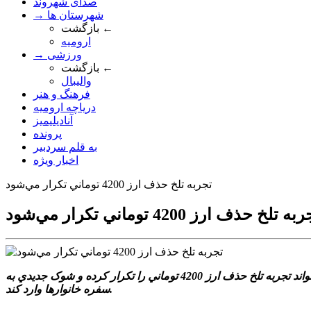
صدای شهروند
→ شهرستان ها
بازگشت ←
ارومیه
→ ورزشی
بازگشت ←
والیبال
فرهنگ و هنر
دریاچه ارومیه
آنادیلیمیز
پرونده
به قلم سردبیر
اخبار ویژه
تجربه تلخ حذف ارز 4200 توماني تکرار مي‌شود
ه تلخ حذف ارز 4200 توماني تکرار مي‌شود
گروه تحليل: در حالي زمزمه حذف ارز 28500 توماني در بودجه سال آينده شنيده مي‌شود که کارشناسان هشدار مي‌دهند اين تصميم مي‌تواند تجربه تلخ حذف ارز 4200 توماني را تکرار کرده و شوک جديدي به
سفره خانوارها وارد کند.