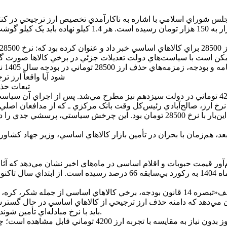
اما 
شود آيا واقعاً ارز 
تبعات حذف ارز 4200 توماني براي حذف ارز 
اين پرسش يادآور استدلال‌هايي است که پيش از حذف ارز 4200 توماني در دولت سيزدهم نيز مطرح 
خ ارز، صالح‌آبادي رئيس‌کل وقت بانک مرکزي ـ که از مدافعان اصلي 
حالي که مأموريت اصلي وي تثبيت نرخ ارز و بازگشت ارز ترجيحي اين‌بار با نرخ 28500 
 بعد، هم‌زمان با بحران در تأمين بازار کالاهاي اساسي، وزير جهاد ک
اين مصوبه با تصميم مشابه دولت در ارديبهشت 1402 نشان مي‌دهد که دامنه حذف ارز ترجيحي از ک
بايد با نرخ مبادله‌اي تأمين شوند؛ اقدامي که مستقيماً به افزايش قيمت آن‌ها در بازار منجر شده است.
به اين ترتيب، تبعات حذف تدريجي ارز ترجيحي 28500 توماني ام