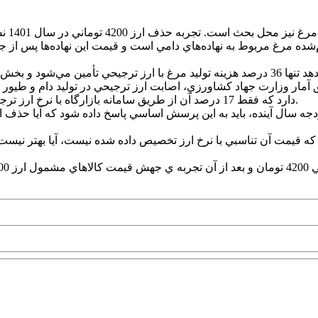
بررسي‌هاي برخي از اعضاي کميسيون اقتصادي مجلس نيز نشان مي‌دهد تنها 36 درصد هزينه توليد مر
دارد که فقط 17 درصد آن از طريق سامانه بازارگاه با نرخ ارز ترجيحي تأمين مي‌شود و توليدکنندگان ناچارند مابقي را از بازار آزاد بخرند.
 از تصميم به حذف نهايي ارز 28500 توماني در بودجه سال آينده، بايد به اين پرسش اساسي پاسخ
قيمت آن تناسبي با نرخ ارز تخصيص داده شده نيست، آيا بهتر نيست عل