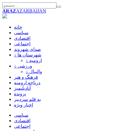
ARAZ
AZARBAIJAN
خانه
سیاسی
اقتصادی
اجتماعی
صدای شهروند
↓ شهرستان ها
↓ ارومیه
↓ ورزشی
↓ والیبال
فرهنگ و هنر
دریاچه ارومیه
آنادیلیمیز
پرونده
به قلم سردبیر
اخبار ویژه
سیاسی
اقتصادی
اجتماعی