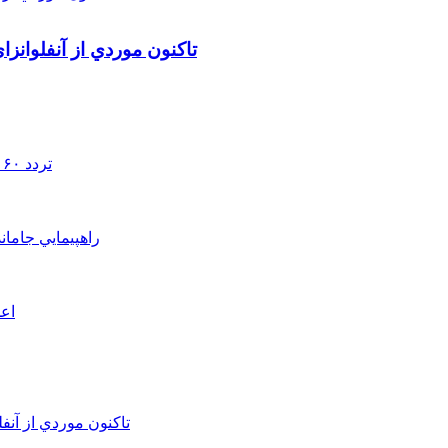
تاکنون موردي از آنفلوانز
تردد ۶۰ هزار دستگاه ناوگان ترانزیتی از پایانه‌های مرزی آذربایجان ‌غربی
راهپيمايي جامان
اعم
تاکنون موردي از آنف