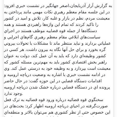
به گزارش آراز آذربايجان،اصغر جهانگير در نشست خبري افزود:
در اين جلسه مقام معظم رهبري نکات مهمي مانند پرداختن به
معيشت مردم، نظم در بازار و غلبه کار، تلاش و اميد در کشور
را تاکيد کردند که تمام اين واژه‌ها راهبردي هستند و همه
دستگاه‌ها از جمله قوه قضاييه موظف هستند در اجراي
سياست‌هاي ابلاغي مقام معظم رهبري گام‌هاي اجرايي و
عملياتي بردارند و نبايد منتظر ماند تا مشکلات با تحولات بيروني
گره بخورد و براي حل آنها نگاه به بيرون داشت. هر کسي در
کشور وظيفه‌اي دارد که بايد به آن عمل کند، دولت به عنوان
راهبر بخش اقتصادي کشور بايد به مهم‌ترين مسئله کشور که
معيشت است بپردازد و به وظيفه خود به درستي عمل کند. وي
در ادامه نشست خبري با اشاره به وضعيت درياچه اروميه و
اقدامات دستگاه قضايي در اين حوزه گفت: در حال حاضر
پرونده اي در دستگاه قضايي درباره خشک شدن درياچه اروميه
وجود ندارد.
سخنگوي قوه قضائيه درباره ورود قوه قضائيه به ترک فعل
صورت‌گرفته در احياي درياچه اروميه اظهار کرد: بحث‌هاي در
اين خصوص حتي از نظر کشوري هم مي‌توان بالاتر و منطقه‌اي