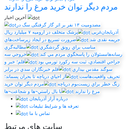
مردم ديگر توان خريد مرغ را ندارند
آخرین اخبار
مصدومیت ۱۳ نفر بر اثر گاز گرفتگی سگ در
آذربایجان‌غربی
پزشک متخلف در ارومیه ۷ میلیارد ریال
جریمه نقدی شد
ضرورت تسريع در ايجاد زيرساخت‌هاي
مناسب براي رونق گردشگري
مطالبه‌گري
رسانه‌هامسئولان را پاسخگوي مردم مي کند
خروجي سه
جراحي اقتصادي، ثبت سه رکورد تورمي بود
قلم؛ خبر و
سوگند مقدس بيداري
قلم خبرنگاران سدي در برابر
تحريف واقعيت‌هاست
از احياي درياچه تا بحران پسماند؛
زنگ خطر براي زيست‌بوم درياچه
مردم ديگر توان خريد
مرغ را ندارند
با بال راستي¬ها و شجاعت¬ها
درباره آراز آذربایجان
تعرفه ها و شرایط تبلیغات
تماس با ما
سایت های مرتبط