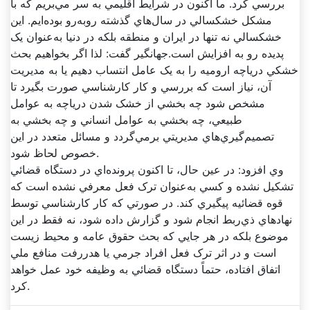
بررسي کرد. ما اکنون در شرايط اقليمي به سر مي‌بريم که با
مشکل خشکسالي در سال‌هاي گذشته روبه‌رو بوده‌ايم. اين
خشکسالي نه تنها در ايران و منطقه بلکه در دنيا به‌عنوان يک
پديده رو به افزايش است.جهانگير گفت: لذا اگر بخواهيم بحث
خشکي درياچه اروميه را به يک عامل انتساب دهيم يا به مديريت
آن، نياز است که بررسي و کار کارشناسي صورت بگيرد تا
مشخص شود چه بخشي از خشک شدن درياچه به عوامل
طبيعي، چه بخشي به عوامل انساني و چه بخشي به
تصميم‌گيري‌هاي مديريتي برمي‌گردد و مسائل متعدد در اين
خصوص لحاظ شود.
وي افزود: در عين حال، تا اکنون پرونده‌اي در دستگاه قضائي
تشکيل نشده و کسي به‌عنوان ترک فعل معرفي نشده است که
قوه قضائيه پيگيري کند. در صورتي که کار کارشناسي توسط
نهادهاي ذي‌ربط انجام شود و گزارش داده شود، نه فقط در اين
موضوع بلکه در هر جايي که بحث حقوق عامه و محيط زيست
است و در اثر ترک فعل افراد جرمي يا هدررفت منافع ملي
اتفاق افتاده، حتماً دستگاه قضائي به وظيفه خود عمل خواهد
کرد.