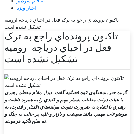
به قلم سردبیر
اخبار ویژه
تاکنون پرونده‌اي راجع به ترک فعل در احياي درياچه اروميه
تشکيل نشده است
تاکنون پرونده‌اي راجع به ترک
فعل در احياي درياچه اروميه
تشکيل نشده است
گروه خبر: سخنگوي قوه قضائيه گفت: ديدار مقام معظم رهبري
با هيات دولت مطالب بسيار مهم و کليدي را به همراه داشت و
رهبري با اشاره به ضرورت تقويت مولفه‌هاي اقتدار و قدرت، به
موضوعات مهمي مانند معيشت و بازار و غلبه بر حالت نه جنگ و
نه صلح تأکيد فرمودند.