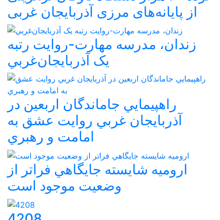
از پایانه‌های مرزی آذربایجان ‌غربی
زندان، مدرسه مهارت-روايت رتبه
يک آذربايجان‌غربي
راهپيمايي جاماندگان اربعين در
آذربايجان غربي روايت عشق به
امامت و رهبري
اروميه شايسته جايگاهي فراتر از
وضعيت موجود است
4208