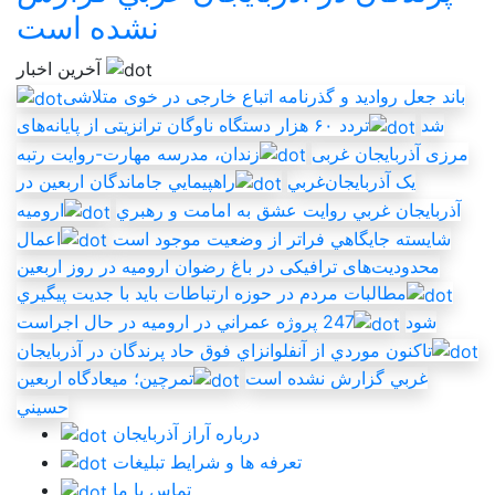
نشده است
آخرین اخبار
باند جعل روادید و گذرنامه اتباع خارجی در خوی متلاشی
شد
تردد ۶۰ هزار دستگاه ناوگان ترانزیتی از پایانه‌های
مرزی آذربایجان ‌غربی
زندان، مدرسه مهارت-روايت رتبه
يک آذربايجان‌غربي
راهپيمايي جاماندگان اربعين در
آذربايجان غربي روايت عشق به امامت و رهبري
اروميه
شايسته جايگاهي فراتر از وضعيت موجود است
اعمال
محدودیت‌های ترافیکی در باغ رضوان ارومیه در روز اربعین
مطالبات مردم در حوزه ارتباطات بايد با جديت پيگيري
شود
247 پروژه عمراني در اروميه در حال اجراست
تاکنون موردي از آنفلوانزاي فوق حاد پرندگان در آذربايجان
غربي گزارش نشده است
تمرچين؛ ميعادگاه اربعين
حسيني
درباره آراز آذربایجان
تعرفه ها و شرایط تبلیغات
تماس با ما