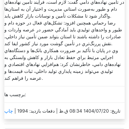
در تأمين نهاده‌هاي دامي گفت: لازم است، فرآيند تأمين نهاده‌هاي
دام و طيور به‌صورت استاني مديريت و اختيار آن به استان‌ها
واگذار شود تا مشکلات تأمين و نوسانات بازار کاهش يابد.
رضا رحماني همچنين افزود: تشکل‌هاي فعال در حوزه دام و
طيور و واحد‌هاي توليدي بايد آمادگي حضور در عرصه واردات و
صادرات را داشته باشند تا استان بتواند ضمن تأمين نياز داخلي،
نقش پررنگ‌تري در تأمين گوشت مورد نياز کشور ايفا کند.
وي در پايان با تأکيد بر ضرورت همکاري بانک‌ها و دستگاه‌هاي
اجرايي مرتبط براي حفظ تعادل بازار و کاهش وابستگي به
نهاده‌هاي دامي، خاطرنشان کرد: هم‌افزايي نهاد‌هاي اقتصادي و
توليدي مي‌تواند زمينه پايداري توليد داخلي، ثبات قيمت‌ها و
عرضه را فراهم کند.
برچسب ها:
تاریخ: 1404/07/20 08:34 ق.ظ |
دفعات بازدید: 1994 |
چاپ