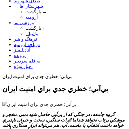
صدای شهروند
→ شهرستان ها
بازگشت ←
ارومیه
→ ورزشی
بازگشت ←
والیبال
فرهنگ و هنر
دریاچه ارومیه
آنادیلیمیز
پرونده
به قلم سردبیر
اخبار ویژه
بي‌آبي؛ خطري جدي براي امنيت ايران
بي‌آبي؛ خطري جدي براي امنيت ايران
گروه جامعه: در جنگي که از بي‌آبي حاصل شود بمبي منفجر و
موشکي پرتاب نخواهد شداما اثرات سنگين، سخت و جبران ناپذيري
خواهد داشت انتخاب با ماست. آب، هم مي‌تواند ابزار همکاري باشد