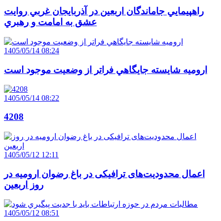
راهپيمايي جاماندگان اربعين در آذربايجان غربي روايت
عشق به امامت و رهبري
1405/05/14 08:24
اروميه شايسته جايگاهي فراتر از وضعيت موجود است
1405/05/14 08:22
4208
1405/05/12 12:11
اعمال محدودیت‌های ترافیکی در باغ رضوان ارومیه در
روز اربعین
1405/05/12 08:51