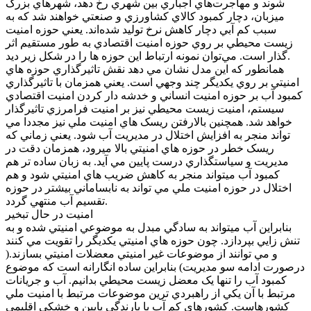
شوند و مهاجرت‌هاي اجباري بين شهري رخ دهد، شهرهاي بزرگ
ميزبان، دچار کمبود کالاي کشاورزي و صنعتي خواهند شد که به
سبب کم آبي دچار کاهش نرخ توليد شده‌اند. يعني حوزه امنيت
زيست محيطي بر روي حوزه امنيت اقتصادي به طور مستقيم اثر
گذار است. مي‌توان نمونه ارتباط اين حوزه ها را در شکل زير ديد.
همانطور که اين مدل نشان مي دهد نقش تاثيرگذاري حوزه هاي
امنيتي بر روي يکديگر چند وجهي است. يعني همزمان با تاثيرگذاري
کمبود آب بر حوزه امنيت انساني و خدشه دار کردن امنيت اقتصادي
سيستم، امنيت زيست محيطي نيز بر امنيت فرامرزي تاثيرگذار
خواهد شد. همچنين بالارفتن ريسک هاي امنيت ملي نيز مجددا مي
تواند منجر به افزايش اختلال در مديريت آب شود. يعني زماني که
ريسک خطر در حوزه هاي امنيتي بالا ميرود، همزمان دقت در
مديريت و سياستگذاري درست پايين مي آيد. به زبان ساده تر هم
کمبود آب ميتواند منجر به کاهش ضريب هاي امنيتي شود و هم
اختلال در حوزه امنيت ملي مي تواند به نابساماني بيشتر در حوزه
تقسيم آب منتهي گردد.
امنيت در حال تبخير
بنابراين آب ميتواند به سادگي مبدل به موضوعي امنيتي شده و به
تنش زايي بپردازد. چون حوزه هاي امنيتي يکديگر را تقويت مي کنند
و مي توانند از موضوعات غير امنيتي معضلات امنيتي بسازند.(
درصورت ادامه سو مديريت) بنابراين ساده انگارانه است که موضوع
کمبود آب را تنها يک معضل زيست محيطي بدانيم. آب و جريانات
مرتبط با آن يکي از راهبردي ترين موضوعات مرتبط با امنيت ملي
کشورهاست. کشورهاي کم آب با بارندگي پايين و خشکي اقليمي