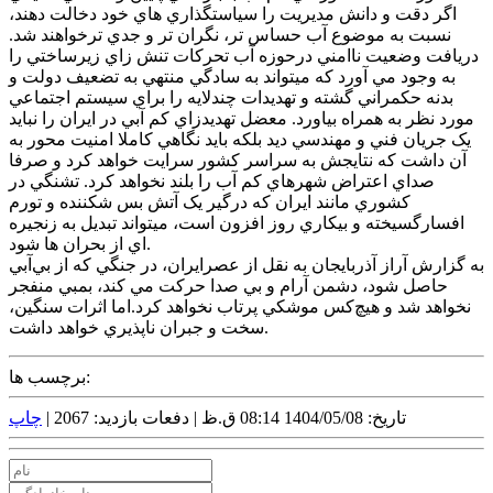
اگر دقت و دانش مديريت را سياستگذاري هاي خود دخالت دهند،
نسبت به موضوع آب حساس تر، نگران تر و جدي ترخواهند شد.
دريافت وضعيت ناامني درحوزه آب تحرکات تنش زاي زيرساختي را
به وجود مي آورد که ميتواند به سادگي منتهي به تضعيف دولت و
بدنه حکمراني گشته و تهديدات چندلايه را براي سيستم اجتماعي
مورد نظر به همراه بياورد. معضل تهديدزاي کم آبي در ايران را نبايد
يک جريان فني و مهندسي ديد بلکه بايد نگاهي کاملا امنيت محور به
آن داشت که نتايجش به سراسر کشور سرايت خواهد کرد و صرفا
صداي اعتراض شهرهاي کم آب را بلند نخواهد کرد. تشنگي در
کشوري مانند ايران که درگير يک آتش بس شکننده و تورم
افسارگسيخته و بيکاري روز افزون است، ميتواند تبديل به زنجيره
اي از بحران ها شود.
به گزارش آراز آذربايجان به نقل از عصرايران، در جنگي که از بي‌آبي
حاصل شود، دشمن آرام و بي صدا حرکت مي کند، بمبي منفجر
نخواهد شد و هيچ‌کس موشکي پرتاب نخواهد کرد.اما اثرات سنگين،
سخت و جبران ناپذيري خواهد داشت.
برچسب ها:
تاریخ: 1404/05/08 08:14 ق.ظ |
دفعات بازدید: 2067 |
چاپ