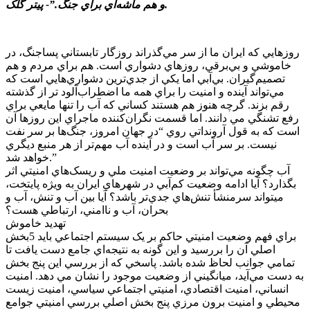
و هم ماشه‌اي براي جنگ.”- پيتر گلک.
روزهايي که ايران ما از سر مي‌گذراند روزگار تابستاني پسا‌جنگ، در
خاموشي و بي‌برقي، روزهاي دشواري است. هم براي مردم و هم
تصميم‌گيران. بي‌آبي اما يکي از جدي‌ترين دشواري‌هايي است که
مي‌تواند آينده و امنيت را براي همه ما اضطراب‌آلود تر از گذشته
رقم بزند. گرچه هنوز هم هستند کساني که آب را تنها مايعي براي
رفع تشنگي مي دانند. اما قسمت نگران‌کننده ماجراي اين روزها آن
است که به قول آرونداتي روي “در جهان امروز، جنگ‌ها بر سر نفت
نيست. بر سر آب است و در آينده آب مهم‌تر از هر منبع ديگري
خواهد شد.”
آب چگونه مي‌تواند بر وضعيت امنيت ملي و ريسک‌هاي امنيتي اثر
بگذارد؟ آيا ادامه وضعيت کم‌آبي در شهرهاي ايران به ويژه پايتخت،
ميتواند سرمنشأ تنش‌هاي جدي‌تر باشد؟ آيا بين آب و تنش، آب و
بحران، آب و ناامني، ارتباطي هست؟
تهديد خاموش
براي فهم وضعيت امنيتي حاکم بر يک سيستم اجتماعي بايد 5بخش
اصلي آن را بررسيد و اين گونه به نتيجه‌اي جامع دست يافت تا
تمامي جوانب لحاظ شده باشد. پاسخي که از بررسي اين پنج بخش
به دست مي‌آيد، ميانگيني از وضعيت موجود را نشان مي دهد. امنيت
انساني، امنيت اقتصادي، امنيتي اجتماعي سياسي، امنيت زيست
محيطي و امنيت برون مرزي پنج بخش اصلي بررسي امنيتي جوامع