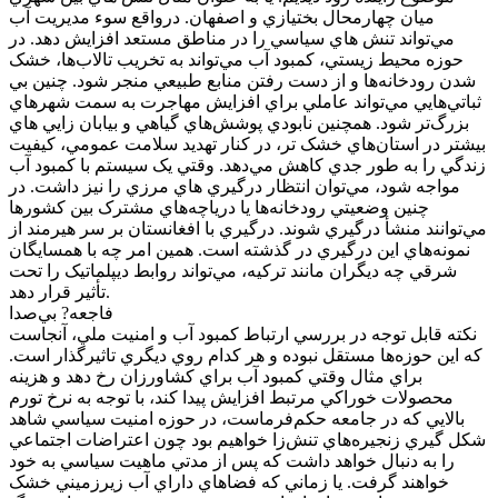
ميان چهارمحال بختيازي و اصفهان. درواقع سوء مديريت آب
مي‌تواند تنش هاي سياسي را در مناطق مستعد افزايش دهد. در
حوزه محيط زيستي، کمبود آب مي‌تواند به تخريب تالاب‌ها، خشک
شدن رودخانه‌ها و از دست رفتن منابع طبيعي منجر شود. چنين بي
ثباتي‌هايي مي‌تواند عاملي براي افزايش مهاجرت به سمت شهرهاي
بزرگ‌تر شود. همچنين نابودي پوشش‌هاي گياهي و بيابان زايي هاي
بيشتر در استان‌هاي خشک تر، در کنار تهديد سلامت عمومي، کيفيت
زندگي را به طور جدي کاهش مي‌دهد. وقتي يک سيستم با کمبود آب
مواجه شود، مي‌توان انتظار درگيري هاي مرزي را نيز داشت. در
چنين وضعيتي رودخانه‌ها يا درياچه‌هاي مشترک بين کشورها
مي‌توانند منشأ درگيري شوند. درگيري با افغانستان بر سر هيرمند از
نمونه‌هاي اين درگيري در گذشته است. همين امر چه با همسايگان
شرقي چه ديگران مانند ترکيه، مي‌تواند روابط ديپلماتيک را تحت
تأثير قرار دهد.
فاجعه? بي‌صدا
نکته قابل توجه در بررسي ارتباط کمبود آب و امنيت ملي، آنجاست
که اين حوزه‌ها مستقل نبوده و هر کدام روي ديگري تاثيرگذار است.
براي مثال وقتي کمبود آب براي کشاورزان رخ دهد و هزينه
محصولات خوراکي مرتبط افزايش پيدا کند، با توجه به نرخ تورم
بالايي که در جامعه حکم‌فرماست، در حوزه امنيت سياسي شاهد
شکل گيري زنجيره‌هاي تنش‌زا خواهيم بود چون اعتراضات اجتماعي
را به دنبال خواهد داشت که پس از مدتي ماهيت سياسي به خود
خواهند گرفت. يا زماني که فضاهاي داراي آب زيرزميني خشک