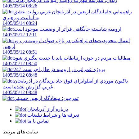
زندان، مدرسه مهارت-روايت رتبه يک آذربايجان‌غربي
1405/05/14 08:26
راهپيمايي جاماندگان اربعين در آذربايجان غربي روايت عشق
به امامت و رهبري
1405/05/14 08:24
اروميه شايسته جايگاهي فراتر از وضعيت موجود است
1405/05/12 12:11
اعمال محدودیت‌های ترافیکی در باغ رضوان ارومیه در روز
اربعین
1405/05/12 08:51
مطالبات مردم در حوزه ارتباطات بايد با جديت پيگيري شود
1405/05/12 08:50
247 پروژه عمراني در اروميه در حال اجراست
1405/05/12 08:48
تاکنون موردي از آنفلوانزاي فوق حاد پرندگان در آذربايجان
غربي گزارش نشده است
1405/05/12 08:48
تمرچين؛ ميعادگاه اربعين حسيني
درباره آراز آذربایجان
تعرفه ها و شرایط تبلیغات
تماس با ما
سایت های مرتبط