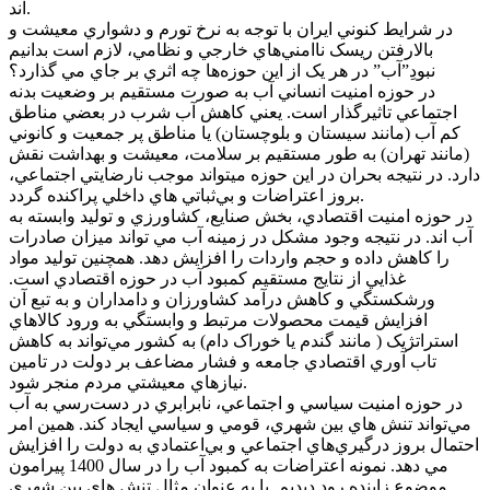
اند.
در شرايط کنوني ايران با توجه به نرخ تورم و دشواري معيشت و
بالارفتن ريسک ناامني‌هاي خارجي و نظامي، لازم است بدانيم
نبودِ”آب” در هر يک از اين حوزه‌ها چه اثري بر جاي مي گذارد؟
در حوزه امنيت انساني آب به صورت مستقيم بر وضعيت بدنه
اجتماعي تاثيرگذار است. يعني کاهش آب شرب در بعضي مناطق
کم آب (مانند سيستان و بلوچستان) يا مناطق پر جمعيت و کانوني
(مانند تهران) به طور مستقيم بر سلامت، معيشت و بهداشت نقش
دارد. در نتيجه بحران در اين حوزه ميتواند موجب نارضايتي اجتماعي،
بروز اعتراضات و بي‌ثباتي هاي داخلي پراکنده گردد.
در حوزه امنيت اقتصادي، بخش صنايع، کشاورزي و توليد وابسته به
آب اند. در نتيجه وجود مشکل در زمينه آب مي تواند ميزان صادرات
را کاهش داده و حجم واردات را افزايش دهد. همچنين توليد مواد
غذايي از نتايج مستقيم کمبود آب در حوزه اقتصادي است.
ورشکستگي و کاهش درآمد کشاورزان و دامداران و به تبع آن
افزايش قيمت محصولات مرتبط و وابستگي به ورود کالاهاي
استراتژيک ( مانند گندم يا خوراک دام) به کشور مي‌تواند به کاهش
تاب آوري اقتصادي جامعه و فشار مضاعف بر دولت در تامين
نيازهاي معيشتي مردم منجر شود.
در حوزه امنيت سياسي و اجتماعي، نابرابري در دست‌رسي به آب
مي‌تواند تنش هاي بين شهري، قومي و سياسي ايجاد کند. همين امر
احتمال بروز درگيري‌هاي اجتماعي و بي‌اعتمادي به دولت را افزايش
مي دهد. نمونه اعتراضات به کمبود آب را در سال 1400 پيرامون
موضوع زاينده رود ديديم. يا به عنوان مثال تنش هاي بين شهري