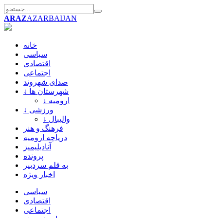
ARAZ
AZARBAIJAN
خانه
سیاسی
اقتصادی
اجتماعی
صدای شهروند
↓ شهرستان ها
↓ ارومیه
↓ ورزشی
↓ والیبال
فرهنگ و هنر
دریاچه ارومیه
آنادیلیمیز
پرونده
به قلم سردبیر
اخبار ویژه
سیاسی
اقتصادی
اجتماعی