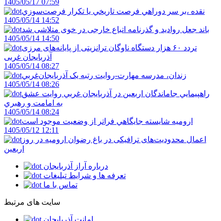
1405/05/17 07:59
نقده ،بر سر دوراهي فرصت تاريخي يا تکرار فرصت‌سوزي
1405/05/14 14:52
باند جعل روادید و گذرنامه اتباع خارجی در خوی متلاشی شد
1405/05/14 14:50
تردد ۶۰ هزار دستگاه ناوگان ترانزیتی از پایانه‌های مرزی
آذربایجان ‌غربی
1405/05/14 08:27
زندان، مدرسه مهارت-روايت رتبه يک آذربايجان‌غربي
1405/05/14 08:26
راهپيمايي جاماندگان اربعين در آذربايجان غربي روايت عشق
به امامت و رهبري
1405/05/14 08:24
اروميه شايسته جايگاهي فراتر از وضعيت موجود است
1405/05/12 12:11
اعمال محدودیت‌های ترافیکی در باغ رضوان ارومیه در روز
اربعین
درباره آراز آذربایجان
تعرفه ها و شرایط تبلیغات
تماس با ما
سایت های مرتبط
امانت آذربایجان