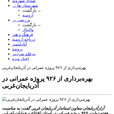
صدای شهروند
→ شهرستان ها
بازگشت ←
ارومیه
→ ورزشی
بازگشت ←
والیبال
فرهنگ و هنر
دریاچه ارومیه
آنادیلیمیز
پرونده
به قلم سردبیر
اخبار ویژه
بهره‌برداری از ۹۲۶ پروژه عمرانی در آذربایجان‌غربی
بهره‌برداری از ۹۲۶ پروژه عمرانی در
آذربایجان‌غربی
آرازآذربایجان-معاون استاندار آذربایجان غربی گفت: به مناسبت
هفته دولت،
۹۲۶
پروژه عمرانی در استان افتتاح و عملیات اجرایی