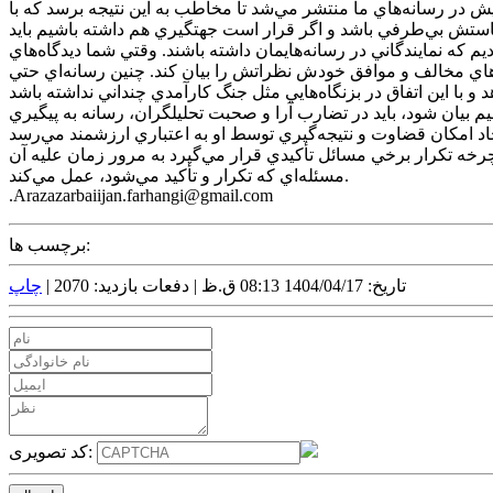
ش در رسانه‌هاي ما منتشر مي‌شد تا مخاطب به اين نتيجه برسد که با
استش بي‌طرفي باشد و اگر قرار است جهتگيري هم داشته باشيم بايد
يم که نمايندگاني در رسانه‌هايمان داشته باشند. وقتي شما ديدگاه‌هاي
رهاي مخالف و موافق خودش نظراتش را بيان کند. چنين رسانه‌اي حتي
م بيان شود، بايد در تضارب آرا و صحبت تحليلگران، رسانه به پيگيري
ر چرخه تکرار برخي مسائل تأکيدي قرار مي‌گيرد به مرور زمان عليه آن
مسئله‌اي که تکرار و تأکيد مي‌شود، عمل مي‌کند.
.Arazazarbaiijan.farhangi@gmail.com
برچسب ها:
تاریخ: 1404/04/17 08:13 ق.ظ |
دفعات بازدید: 2070 |
چاپ
کد تصویری: