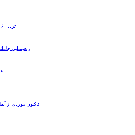
تردد ۶۰ هزار دستگاه ناوگان ترانزیتی از پایانه‌های مرزی آذربایجان ‌غربی
راهپيمايي جامان
اعم
تاکنون موردي از آنف