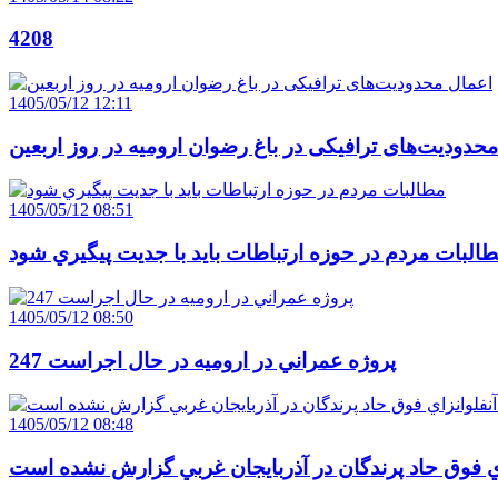
4208
1405/05/12 12:11
حدودیت‌های ترافیکی در باغ رضوان ارومیه در روز اربعین
1405/05/12 08:51
البات مردم در حوزه ارتباطات بايد با جديت پيگيري شود
1405/05/12 08:50
247 پروژه عمراني در اروميه در حال اجراست
1405/05/12 08:48
اي فوق حاد پرندگان در آذربايجان غربي گزارش نشده است