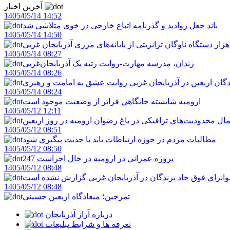
آخرین اخبار
1405/05/14 14:52
باند جعل روادید و گذرنامه اتباع خارجی در خوی متلاشی شد
1405/05/14 14:50
1405/05/14 08:27
زندان، مدرسه مهارت-روايت رتبه يک آذربايجان‌غربي
1405/05/14 08:26
دگان اربعين در آذربايجان غربي روايت عشق به امامت و رهبري
1405/05/14 08:24
اروميه شايسته جايگاهي فراتر از وضعيت موجود است
1405/05/12 12:11
ال محدودیت‌های ترافیکی در باغ رضوان ارومیه در روز اربعین
1405/05/12 08:51
مطالبات مردم در حوزه ارتباطات بايد با جديت پيگيري شود
1405/05/12 08:50
247 پروژه عمراني در اروميه در حال اجراست
1405/05/12 08:48
لوانزاي فوق حاد پرندگان در آذربايجان غربي گزارش نشده است
1405/05/12 08:48
تمرچين؛ ميعادگاه اربعين حسيني
درباره آراز آذربایجان
تعرفه ها و شرایط تبلیغات