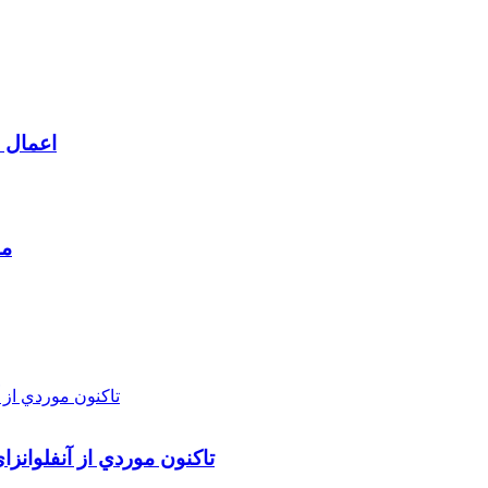
اعمال م
مط
تاکنون موردي از آنفلوانز