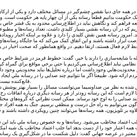
يک حکومت بدانيم قطعاً رسانه يکي از آن چهار پايه هر حکومت است. 
که در آن رسانه نقشي بسيار کليدي داشت. تعداد رسانه‌ها و مطبوعا
امروز رسانه همين نقش کليدي را دارد و علاوه بر اينکه اخبار رويداد
ف فرصت ابراز داشته باشند و اين اتفاق کمک مي‌کند که ما جايگاه رسا
ط لازم فعال هستند، ارتقا دهيم. در واقع همانطور که صحت اخبار در ي
قابله با شايعه‌سازي را دارند يا خير، گفت: خطوط قرمز در شرايط
ي نظامي نبايد اطلاع‌رساني مي‌کرديم يا حتي برخي مواقع براي گمراه 
م محدوديت‌هايي وجود داشت اما درباره تحليل‌ها نبايد محدوديتي وجود د
مردم ارائه شود. طبيعتاً اگر ما نتوانيم چند صدايي را در رسانه ملي ايج
قانع‌کننده نيست به سراغ رسانه‌هاي ديگر مي‌روند و مرجعيت تلويزيون از بين مي‌رود.
ه به نظر من صداوسيما مي‌توانست مسائل را بسيار بهتر پوشش دهد و
ازم است که اين رسانه زودتر از هر رسانه ديگري درباره اتفاقات رخ 
 چند صدايي را به اوج خود برساند. ممکن است نظراتي که گروه‌هاي 
وناگون مي‌توانيم به راه حل درست و منطقي برسيم. جنگ به همه افراد 
علاوه بر تلويزيون، همه رسانه‌ها مي‌توانند چنين رويکردي داشته باشند
جلب اعتماد مخاطب مي‌شود. رسانه‌ها و به خصوص رسانه ملي بايد اين نک
 معتبر در عرصه جهاني گفت: دليل شکست ما در شکل‌گيري يک رسانه و 