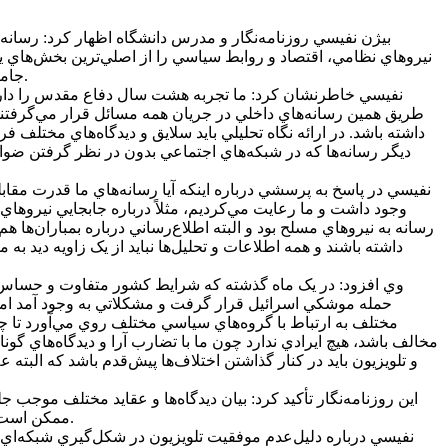
نيروهاي نظامي، اقتصاد و روابط سياسي را از اصلي‌ترين بخش‌هاي 
جامعه فراهم کند و نگاهش نبايد در اطلاع‌رساني محدود به يک قشر خاص باشد و قطعاً لازم است که عموم مردم و سلايق مختلف را در بر بگيرد.
نفيسي خاطرنشان کرد: ما تجربه هشت سال دفاع مقدس را داريم 
طريق همين رسانه‌هاي داخلي در جريان همه مسائل قرار مي‌گرفتند. 
داشته باشد. در ارائه نگاه تحليلي بايد سلايق و ديدگاه‌هاي مختل
ديگر رسانه‌ها که در شبکه‌هاي اجتماعي بدون در نظر گرفتن ضواب
نفيسي در پاسخ به پرسشي درباره اينکه آيا رسانه‌هاي ما قدرت م
وجود داشت و ما رعايت مي‌کرديم، مثلاً درباره جابجايي نيروها
رسانه به نيروهاي مسلح بود و البته اطلاع‌رساني درباره بمباران‌ها ه
داشته باشند و همه اطلاعات و تحليل‌ها نبايد از يک زاويه ديد به 
وي افزود: در يک ماه گذشته که شرايط کشور متفاوت و حساس شد
حمله موشکي اسرائيل قرار گرفت و مشکلاتي به وجود آمد اما ل
مختلف به ارتباط با گروه‌هاي سياسي مختلف روي مي‌آورد تا
مخالف باشد، هيچ ايرادي ندارد چون ما با تضارب آرا و ديدگاه‌هاي گ
و تلويزيون بايد در کنار گذاشتن اختلاف‌ها پيش‌قدم باشد که البته 
اين روزنامه‌نگار تأکيد کرد: بيان ديدگاه‌ها و عقايد مختلف موجب 
ممکن است همه اعتبار خود را از دست بدهد اما جلب اعتماد مخاطب يک شبه امکانپذير نيست و به دست آوردن يا ترميم آن بسيار سخت و زمانبر است.
نفيسي درباره دليل‌عدم موفقيت تلويزيون در شکل‌گيري شبکه‌اي