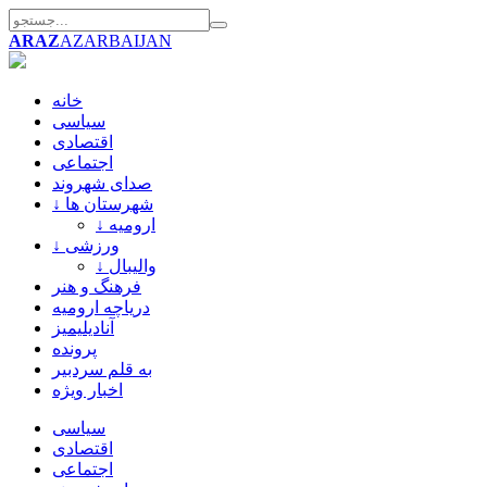
ARAZ
AZARBAIJAN
خانه
سیاسی
اقتصادی
اجتماعی
صدای شهروند
↓ شهرستان ها
↓ ارومیه
↓ ورزشی
↓ والیبال
فرهنگ و هنر
دریاچه ارومیه
آنادیلیمیز
پرونده
به قلم سردبیر
اخبار ویژه
سیاسی
اقتصادی
اجتماعی