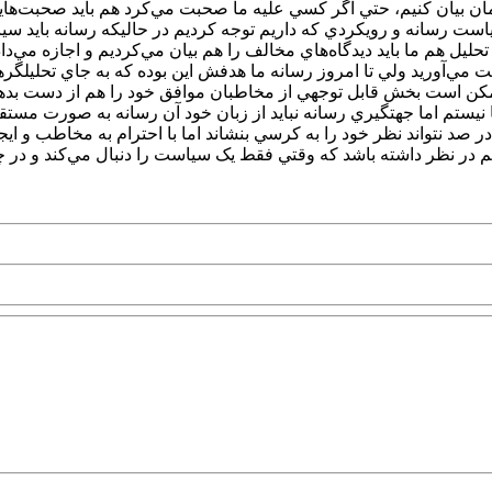
مان بيان کنيم، حتي اگر کسي عليه ما صحبت مي‌کرد هم بايد صحبت‌هاي
ست رسانه و رويکردي که داريم توجه کرديم در حاليکه رسانه بايد سي
تحليل هم ما بايد ديدگاه‌هاي مخالف را هم بيان مي‌کرديم و اجازه مي‌داد
ت مي‌آوريد ولي تا امروز رسانه ما هدفش اين بوده که به جاي تحليلگ
نيستم اما جهتگيري رسانه نبايد از زبان خود آن رسانه به صورت مستقي
 را هم در نظر داشته باشد که وقتي فقط يک سياست را دنبال مي‌کند و د