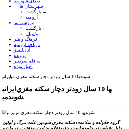
صدای شهروند
→ شهرستان ها
بازگشت ←
ارومیه
→ ورزشی
بازگشت ←
والیبال
فرهنگ و هنر
دریاچه ارومیه
آنادیلیمیز
پرونده
به قلم سردبیر
اخبار ویژه
ايراني‎ها 10 سال زودتر دچار سکته مغزي مي‎شوند
ايراني‎ها 10 سال زودتر دچار سکته مغزي
مي‎شوند
گروه خانواده و سلامت: سکته مغزي سومين علت مرگ و اولين
دليل ناتواني در جامعه است. بنا براعلام وزارت بهداشت، درمان و