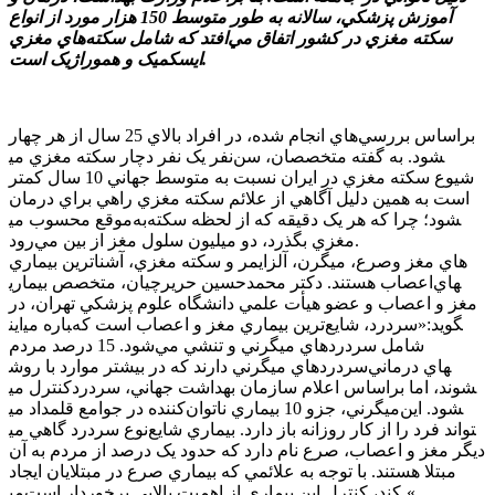
آموزش پزشکي، سالانه به طور متوسط 150 هزار مورد از انواع
سکته مغزي در کشور اتفاق مي‌افتد که شامل سکته‌هاي مغزي
ايسکميک و هموراژيک است.
براساس بررسي‌هاي انجام شده، در افراد بالاي 25 سال از هر چهار
نفر يک نفر دچار سکته مغزي مي‎شود. به گفته متخصصان، سن
شيوع سکته مغزي در ايران نسبت به متوسط جهاني 10 سال کمتر
است به همين دليل آگاهي از علائم سکته مغزي راهي براي درمان
به‌موقع محسوب مي‎شود؛ چرا که هر يک دقيقه که از لحظه سکته
مغزي بگذرد، دو ميليون سلول مغز از بين مي‌رود.
صرع، ميگرن، آلزايمر و سکته مغزي، آشناترين بيماري‌‎هاي مغز و
اعصاب هستند. دکتر محمدحسين حريرچيان، متخصص بيماري‎هاي
مغز و اعصاب و عضو هيأت علمي دانشگاه علوم پزشکي تهران، در
اين‎باره مي‎گويد:«سردرد، شايع‌ترين بيماري مغز و اعصاب است که
شامل سردردهاي ميگرني و تنشي مي‌شود. 15 درصد مردم
سردردهاي ميگرني دارند که در بيشتر موارد با روش‎هاي درماني
کنترل مي‎شوند، اما براساس اعلام سازمان بهداشت جهاني، سردرد
ميگرني، جزو 10 بيماري ناتوان‌کننده در جوامع قلمداد مي‎شود. اين
نوع سردرد گاهي مي‎تواند فرد را از کار روزانه باز دارد. بيماري شايع
ديگر مغز و اعصاب، صرع نام دارد که حدود يک درصد از مردم به آن
مبتلا هستند. با توجه به علائمي که بيماري صرع در مبتلايان ايجاد
مي‎کند، کنترل اين بيماري از اهميت بالايي برخوردار است.«