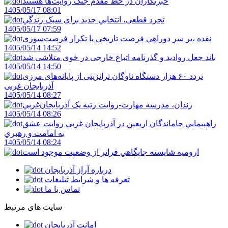
خبرنگاران در خط مقدم جنگ روايت‌ها هستند
1405/05/17 08:01
تجرد قطعي، انتخابي جديد براي سبک زندگي
1405/05/17 07:59
نقده ،بر سر دوراهي فرصت تاريخي يا تکرار فرصت‌سوزي
1405/05/14 14:52
باند جعل روادید و گذرنامه اتباع خارجی در خوی متلاشی شد
1405/05/14 14:50
تردد ۶۰ هزار دستگاه ناوگان ترانزیتی از پایانه‌های مرزی
آذربایجان ‌غربی
1405/05/14 08:27
زندان، مدرسه مهارت-روايت رتبه يک آذربايجان‌غربي
1405/05/14 08:26
راهپيمايي جاماندگان اربعين در آذربايجان غربي روايت عشق
به امامت و رهبري
1405/05/14 08:24
اروميه شايسته جايگاهي فراتر از وضعيت موجود است
درباره آراز آذربایجان
تعرفه ها و شرایط تبلیغات
تماس با ما
سایت های مرتبط
امانت آذربایجان