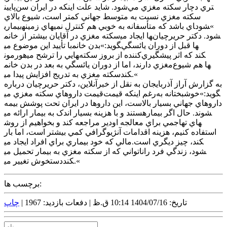
پايين‎تري دچار سکته مغزي مي‌شود. شايد علت اينکه در ايران سن
سکته مغزي نسبت به متوسط جهاني کمتر است، شيوع بالاي
بيماري‎هاي زمينه‎اي باشد که متأسفانه به خوبي هم کنترل نمي‎شود«
سکته مغزي در آقايان بيشتر از خانم‎ها ايجاد مي‎شود. دکتر حريرچيان
با تأييد اين موضوع مي‎گويد:»بدن خانم‎ها قبل از دوران يائسگي
هورمون‎هايي را ترشح مي‎کند که اثر پيشگيري‌کننده از بروز سکته
مغزي دارند، اما از دوران يائسگي به بعد در بدن خانم‎ها هم شيوع
سکته مغزي به تدريج افزايش پيدا مي‎کند.«
به گزارش آراز آذربايجان به نقل از خبرآنلاين، دکتر حريرچيان درباره
قيمت داروهاي سکته مغزي مي‎گويد:»خوشبختانه به‌رغم اينکه قيمت
داروهاي جهاني بسيار بالاست، اين داروها در ايران تحت پوشش بيمه
هستند و با هزينه بسيار اندک به بيمار ارائه مي‎شوند. حال اگر بيمار
دير مراجعه کند و بخواهيم از روش‎هاي تهاجمي براي معالجه او
استفاده کنيم، هزينه اقدامات آنژيوگرافي کمي بيشتر است، اما بار
مالي که خود بيماري براي افراد ايجاد مي‎کند، چيز ديگري است.
ناتواني که از سکته مغزي به بيمار تحميل مي‎شود، زندگي فرد را
دستخوش تغيير مي‎کند.«
برچسب ها:
تاریخ: 1404/07/16 10:14 ق.ظ |
دفعات بازدید: 1967 |
چاپ