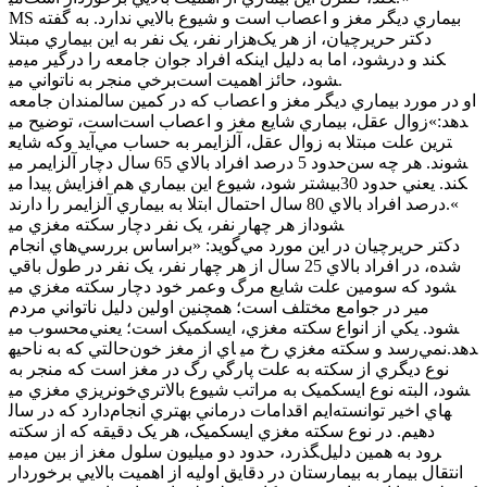
MS بيماري ديگر مغز و اعصاب است و شيوع بالايي ندارد. به گفته
دکتر حريرچيان، از هر يک‌هزار نفر، يک نفر به اين بيماري مبتلا
مي‎شود، اما به دليل اينکه افراد جوان جامعه را درگير مي‎کند و در
برخي منجر به ناتواني مي‎شود، حائز اهميت است.
او در مورد بيماري ديگر مغز و اعصاب که در کمين سالمندان جامعه
است، توضيح مي‎دهد:»زوال عقل، بيماري شايع مغز و اعصاب است
که شايع‎ترين علت مبتلا به زوال عقل، آلزايمر به حساب مي‌آيد و
حدود 5 درصد افراد بالاي 65 سال دچار آلزايمر مي‎شوند. هر چه سن
بيشتر شود، شيوع اين بيماري هم افزايش پيدا مي‎کند. يعني حدود 30
درصد افراد بالاي 80 سال احتمال ابتلا به بيماري آلزايمر را دارند.«
از هر چهار نفر، يک نفر دچار سکته مغزي مي‎شود
دکتر حريرچيان در اين مورد مي‌گويد: «براساس بررسي‌هاي انجام
شده، در افراد بالاي 25 سال از هر چهار نفر، يک نفر در طول باقي
عمر خود دچار سکته مغزي مي‎شود که سومين علت شايع مرگ و
مير در جوامع مختلف است؛ همچنين اولين دليل ناتواني مردم
محسوب مي‎شود. يکي از انواع سکته مغزي، ايسکميک است؛ يعني
حالتي که به ناحيه‎اي از مغز خون‎ نمي‌رسد و سکته مغزي رخ مي‎دهد.
نوع ديگري از سکته به علت پارگي رگ در مغز است که منجر به
خونريزي مغزي مي‎شود، البته نوع ايسکميک به مراتب شيوع بالاتري
دارد که در سال‎هاي اخير توانسته‌ايم اقدامات درماني بهتري انجام
دهيم. در نوع سکته مغزي ايسکميک، هر يک دقيقه که از سکته
مي‎گذرد، حدود دو ميليون سلول مغز از بين مي‎رود به همين دليل
انتقال بيمار به بيمارستان در دقايق اوليه از اهميت بالايي برخوردار