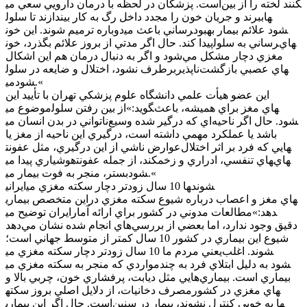
است. پزشکان در لحظه با درمان دارويي سعي مي‎کنند لخته را از بين
ببرند و جريان خون را مجدد داخل رگ به کار بيندازند تا سلول‎ها
دوباره ترميم شوند. اين خون‎رساني باعث مي‎شود علائم بيمار بهبود
پيدا کند. حال اگر مدتي از بروز علائم بگذرد، خون‎رساني به سلول‎هاي
مغزي دچار مشکل مي‌شود و اگر به دنبال درمان هم اين اشکال
برطرف نشود، اختلال و ضايعه در سلول‎هاي عصبي بازگشت‌ناپذير
مي‎شود.«
اين عضو هيأت علمي دانشگاه علوم پزشکي تهران با تأييد اين
موضوع مي‎گويد:»از بين رفتن سلول‎هاي مغز براي هميشه، باعث
ناتواني در بدن انسان مي‎شود. حال اگر ناحيه‌اي که درگير شده وسيع
باشد يا عملکرد مهمي داشته است، درگيري اين ناحيه از مغز يا
عوارض ناشي از اين درگيري، مثل عفونت‎هايي که فرد بر اثر اختلال
هوشياري پيدا مي‎کند، از جمله عفونت‎هاي تنفسي، ادراري و زخم‎هاي
بستر، منجر به فوت بيمار مي‎شود.«
ايراني‎ها 10 سال زودتر دچار سکته مغزي مي‎شوند
اين متخصص بيماري‎هاي مغز و اعصاب درباره شيوع سکته مغزي در
ايران توضيح مي‎دهد:»مطالعات مدوني در کشور براي ارائه آمار
دقيق وجود ندارد، اما بعضي از بررسي‌هاي انجام شده نشان مي‌دهد
شيوع اين بيماري در کشور 10 سال کمتر از متوسط جهاني است؛
يعني مردم ما 10 سال زودتر دچار سکته مغزي مي‎شوند. اغلب
مواردي که منجر به سکته مغزي مي‎شود به دليل ابتلاي فرد به چند
بيماري است. بيماري‌هايي مثل ديابت، پرفشاري خون، چربي بالا و
مصرف دخانيات، از دلايل اصلي بروز سکته‎هاي مغزي در کشور
است. حال اگر اين بيماري‎ها به خوبي کنترل نشوند، بيمار در سنين