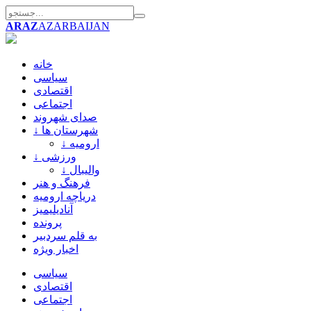
ARAZ
AZARBAIJAN
خانه
سیاسی
اقتصادی
اجتماعی
صدای شهروند
↓ شهرستان ها
↓ ارومیه
↓ ورزشی
↓ والیبال
فرهنگ و هنر
دریاچه ارومیه
آنادیلیمیز
پرونده
به قلم سردبیر
اخبار ویژه
سیاسی
اقتصادی
اجتماعی