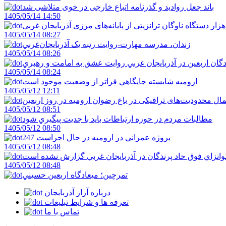
باند جعل روادید و گذرنامه اتباع خارجی در خوی متلاشی شد
1405/05/14 14:50
1405/05/14 08:27
زندان، مدرسه مهارت-روايت رتبه يک آذربايجان‌غربي
1405/05/14 08:26
دگان اربعين در آذربايجان غربي روايت عشق به امامت و رهبري
1405/05/14 08:24
اروميه شايسته جايگاهي فراتر از وضعيت موجود است
1405/05/12 12:11
ال محدودیت‌های ترافیکی در باغ رضوان ارومیه در روز اربعین
1405/05/12 08:51
مطالبات مردم در حوزه ارتباطات بايد با جديت پيگيري شود
1405/05/12 08:50
247 پروژه عمراني در اروميه در حال اجراست
1405/05/12 08:48
لوانزاي فوق حاد پرندگان در آذربايجان غربي گزارش نشده است
1405/05/12 08:48
تمرچين؛ ميعادگاه اربعين حسيني
درباره آراز آذربایجان
تعرفه ها و شرایط تبلیغات
تماس با ما