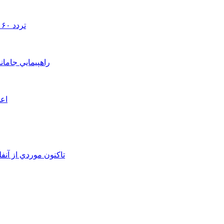
تردد ۶۰ هزار دستگاه ناوگان ترانزیتی از پایانه‌های مرزی آذربایجان ‌غربی
راهپيمايي جامان
اعم
تاکنون موردي از آنف