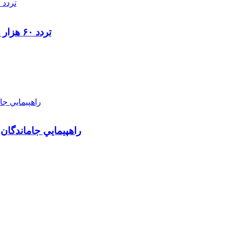
تردد ۶۰ هزار دستگاه ناوگان ترانزیتی از پایانه‌های مرزی آذربایجان ‌غربی
راهپيمايي جاماندگان