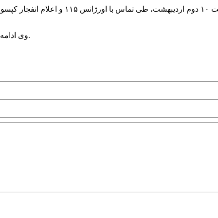
فرزین رضازاده در خصوص جزئیات این حادثه افز
وی ادامه داد: در این حادثه چهار نفر مصدوم و به بیمارستان مهاباد منتقل شدند.