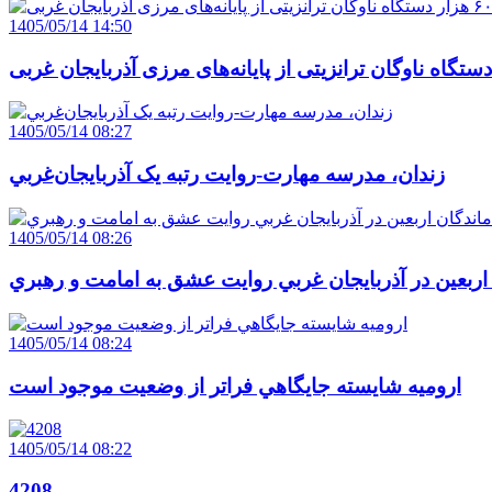
1405/05/14 14:50
1405/05/14 08:27
زندان، مدرسه مهارت-روايت رتبه يک آذربايجان‌غربي
1405/05/14 08:26
 اربعين در آذربايجان غربي روايت عشق به امامت و رهبري
1405/05/14 08:24
اروميه شايسته جايگاهي فراتر از وضعيت موجود است
1405/05/14 08:22
4208