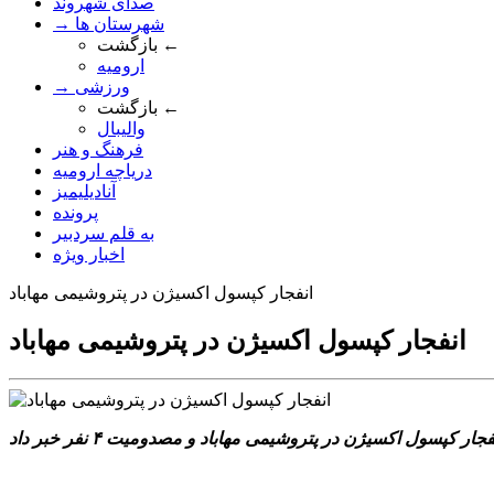
صدای شهروند
→ شهرستان ها
بازگشت ←
ارومیه
→ ورزشی
بازگشت ←
والیبال
فرهنگ و هنر
دریاچه ارومیه
آنادیلیمیز
پرونده
به قلم سردبیر
اخبار ویژه
انفجار کپسول اکسیژن در پتروشیمی مهاباد
انفجار کپسول اکسیژن در پتروشیمی مهاباد