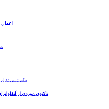
اعمال م
مط
تاکنون موردي از آنفلوانز