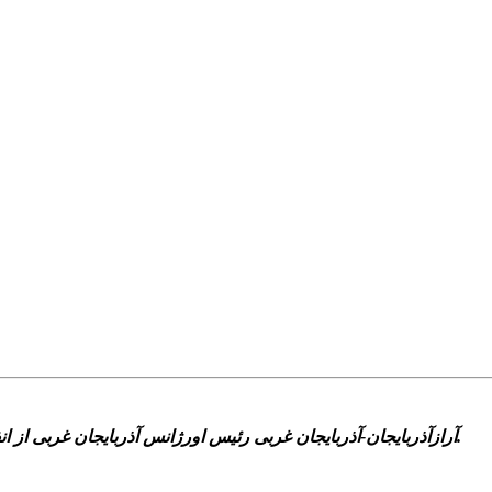
آرازآذربایجان-آذربایجان غربی رئیس اورژانس آذربایجان غربی از انفجار کپسول اکسیژن در پتروشیمی مهاباد و مصدومیت ۴ نفر خبر داد.