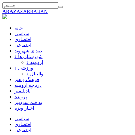
ARAZ
AZARBAIJAN
خانه
سیاسی
اقتصادی
اجتماعی
صدای شهروند
↓ شهرستان ها
↓ ارومیه
↓ ورزشی
↓ والیبال
فرهنگ و هنر
دریاچه ارومیه
آنادیلیمیز
پرونده
به قلم سردبیر
اخبار ویژه
سیاسی
اقتصادی
اجتماعی