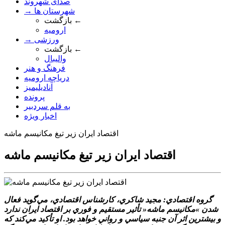
صدای شهروند
→ شهرستان ها
بازگشت ←
ارومیه
→ ورزشی
بازگشت ←
والیبال
فرهنگ و هنر
دریاچه ارومیه
آنادیلیمیز
پرونده
به قلم سردبیر
اخبار ویژه
اقتصاد ايران زير تيغ مکانيسم ماشه
اقتصاد ايران زير تيغ مکانيسم ماشه
گروه اقتصادي: مجيد شاکري، کارشناس اقتصادي، مي‌گويد فعال
شدن »مکانيسم ماشه« تأثير مستقيم و فوري بر اقتصاد ايران ندارد
و بيشترين اثر آن جنبه سياسي و رواني خواهد بود. او تأکيد مي‌کند که