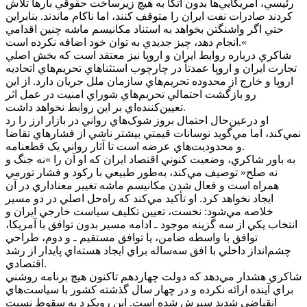
رئيسي، آمريکايي‌ها بدون اتکا به هيچ زيرساخت حقوقي بارها تلاش
کردند صادرات نفت ايران را متوقف کنند، اما ناکام ماندند. بنابراين
حتي اگر واشنگتن بخواهد به استناد مکانيسم ماشه چنين اقدامي
انجام دهد، چيز جديدي به توان خود اضافه نکرده است.«
شاکري درباره روابط ايران و اروپا نيز معتقد است که بخش اصلي
تجارت ايران و اروپا عمدتاً در چارچوب استثناهاي تحريم‌هاي اتحاديه
اروپا و خارج از محدوده تحريم‌هاي سازمان ملل جريان دارد. از اين
رو بازگشت احتمالي تحريم‌هاي شوراي امنيت در عمل اثر
تعيين‌کننده‌اي بر اين روابط نخواهد داشت.
او درعين‌حال احتمال بروز شوک‌هاي رواني در بازار ارز را رد
نمي‌کند، اما مي‌گويد نوسانات قيمتي بيشتر ناشي از فشارهاي تقاضا
و محدوديت‌هاي عرضه است تا آثار رواني يک قطعنامه.
به باور شاکري، وضعيت کنوني اقتصاد ايران که او آن را »نه جنگ و
نه صلح« توصيف مي‌کند، به‌طور طبيعي با رکود و فشار تورمي
همراه است و فعال شدن مکانيسم ماشه تغيير معناداري در آن
ايجاد نخواهد کرد. او تأکيد مي‌کند که راه‌حل اصلي در دو مسير
خلاصه مي‌شود: نخست، تعيين تکليف سياست خارجي ايران و
انتخاب يکي از سه گزينه موجود ـ ادامه مسير بدون توافق با آمريکا،
توافق با واسطه ضامن، يا توافق مستقيم ـ و دوم، طراحي
چشم‌انداز داخلي با افق سه‌ساله براي ايجاد هسته‌اي پايدار از رشد
اقتصادي.
شاکري هشدار مي‌دهد که دولت چهاردهم تاکنون هيچ برنامه روشني
براي آينده ارائه نکرده و در چهار سال گذشته کشور با سياست‌هاي
انقباضي شديد سپرش شده است. اين رويکرد به سقوط نسبت