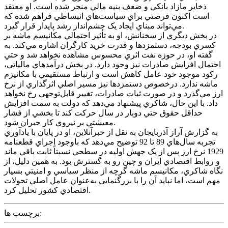
ذخاير مازاد بانکي و ضعف بنيه مالي منجر شده است. او معتقد
است اکنون فرصتي براي سياست‌هاي انبساطي فراهم شده که
مي‌تواند مبناي ايجاد يک چشم‌انداز رشد پايدار قرار گيرد.
در بخش ديگري از سخنانش، او به تأثير احتمالي مکانيسم ماشه بر
کسري بودجه، دستمزدها و قدرت خريد کارگران اشاره مي‌کند. به
گفته او، در حوزه نفت اثري محسوس مشاهده نخواهد شد و حتي
احتمال افزايش صادرات نيز وجود دارد. در بخش درآمدهاي مالياتي،
رکود موجود خود عامل کاهش است و ارتباط مستقيمي با مکانيزم
ماشه ندارد. درخصوص دستمزدها نيز مسير اصلي اثرگذاري از نرخ
ارز مي‌گذرد و در صورت ثبات صادرات، تغيير قابل‌توجهي رخ نخواهد
داد. با اين حال، شاکري پيشنهاد مي‌دهد که دولت به سمت افزايش
حداقل حقوق حتي دوبار در سال حرکت کند تا بخشي از فشار
معيشتي بر نيروي کار جبران شود.
به گزارش آراز آذربايجان به نقل از خبرآنلاين، او در پايان با يادآوري
تجربه سال‌هاي 89 تا 92 توضيح مي‌دهد که باوجود اجراي قطعنامه
1929 نرخ ارز پس از يک جهش اوليه در سطحي نسبتاً ثابت باقي ماند
و روابط اقتصادي ايران و چين رو به گسترش بود. به همين دليل، از
نگاه شاکري، مکانيسم ماشه گرچه از منظر سياسي و امنيتي بسيار
مهم است، اما نبايد آن را با بزرگنمايي به‌عنوان عامل اصلي تحولات
اقتصادي کشور تحليل کرد.
برچسب ها: