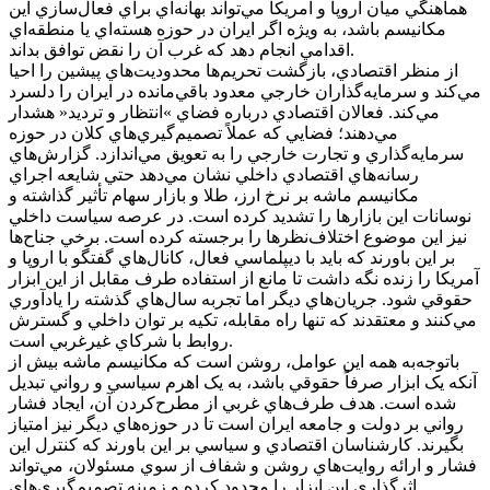
هماهنگي ميان اروپا و آمريکا مي‌تواند بهانه‌اي براي فعال‌سازي اين
مکانيسم باشد، به ويژه اگر ايران در حوزه هسته‌اي يا منطقه‌اي
اقدامي انجام دهد که غرب آن را نقض توافق بداند.
از منظر اقتصادي، بازگشت تحريم‌ها محدوديت‌هاي پيشين را احيا
مي‌کند و سرمايه‌گذاران خارجي معدود باقي‌مانده در ايران را دلسرد
مي‌کند. فعالان اقتصادي درباره فضاي »انتظار و ترديد« هشدار
مي‌دهند؛ فضايي که عملاً تصميم‌گيري‌هاي کلان در حوزه
سرمايه‌گذاري و تجارت خارجي را به تعويق مي‌اندازد. گزارش‌هاي
رسانه‌هاي اقتصادي داخلي نشان مي‌دهد حتي شايعه اجراي
مکانيسم ماشه بر نرخ ارز، طلا و بازار سهام تأثير گذاشته و
نوسانات اين بازارها را تشديد کرده است. در عرصه سياست داخلي
نيز اين موضوع اختلاف‌نظرها را برجسته کرده است. برخي جناح‌ها
بر اين باورند که بايد با ديپلماسي فعال، کانال‌هاي گفتگو با اروپا و
آمريکا را زنده نگه داشت تا مانع از استفاده طرف مقابل از اين ابزار
حقوقي شود. جريان‌هاي ديگر اما تجربه سال‌هاي گذشته را يادآوري
مي‌کنند و معتقدند که تنها راه مقابله، تکيه بر توان داخلي و گسترش
روابط با شرکاي غيرغربي است.
باتوجه‌به همه اين عوامل، روشن است که مکانيسم ماشه بيش از
آنکه يک ابزار صرفاً حقوقي باشد، به يک اهرم سياسي و رواني تبديل
شده است. هدف طرف‌هاي غربي از مطرح‌کردن آن، ايجاد فشار
رواني بر دولت و جامعه ايران است تا در حوزه‌هاي ديگر نيز امتياز
بگيرند. کارشناسان اقتصادي و سياسي بر اين باورند که کنترل اين
فشار و ارائه روايت‌هاي روشن و شفاف از سوي مسئولان، مي‌تواند
اثرگذاري اين ابزار را محدود کرده و زمينه تصميم‌گيري‌هاي