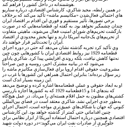
هوشمندانه در داخل کشور را فراهم کند.
در همين رابطه، مجيد شاکري، کارشناس اقتصادي، درباره سناريو
هاي احتمالي فعال‌شدن «مکانيسم ماشه» تأکيد مي‌کند که برخلاف
برخي تصورها، تأثير مستقيم و فوري اين اقدام بر اقتصاد ايران
چندان چشمگير نخواهد بود. به گفته او، قطعنامه‌هايي که در صورت
بازگشت تحريم‌هاي شوراي امنيت فعال مي‌شوند، ماهيتي متفاوت
از تحريم‌هاي يک‌جانبه آمريکا دارند و تنها بخش محدودي از اقتصاد
ايران را تحت‌تأثير قرار خواهند داد.
وي تأکيد کرد تجربه گذشته نشان مي‌دهد که حتي در دوره اجراي
قطعنامه 1929 نيز روابط اقتصادي ايران با کشورهايي چون چين
نه‌تنها کاهش نيافت، بلکه روندي افزايشي پيدا کرد. شاکري يادآور
مي‌شود که در بيانيه مشترک اخير، روسيه و چين صراحتاً
مشروعيت حقوقي اقدام اروپا براي فعال‌سازي مکانيزم ماشه را
زير سؤال برده‌اند؛ بنابراين احتمال همراهي اين کشورها با غرب در
اين زمينه بسيار اندک است.
او به ابعاد حقوقي و عملي قطعنامه‌ها اشاره کرده و توضيح مي‌دهد
که بندهاي 14 و 15قطعنامه 1929 که به کشورها اجازه بازرسي
کشتي‌هاي مظنون به حمل اقلام هسته‌اي را مي‌داد، در عمل هيچ‌گاه
به‌طور جدي اجرايي نشد. شاکري معتقد است در فضاي بين‌المللي
کنوني که جهان با شکاف‌هاي عميق‌تري مواجه است، احتمال اجراي
چنين اقداماتي حتي کمتر از گذشته خواهد بود. اين کارشناس
اقتصادي همچنين درباره احتمال استفاده آمريکا از ابزار نظامي براي
جلوگيري از صادرات نفت ايران مي‌گويد:»در دوره دولت شهيد