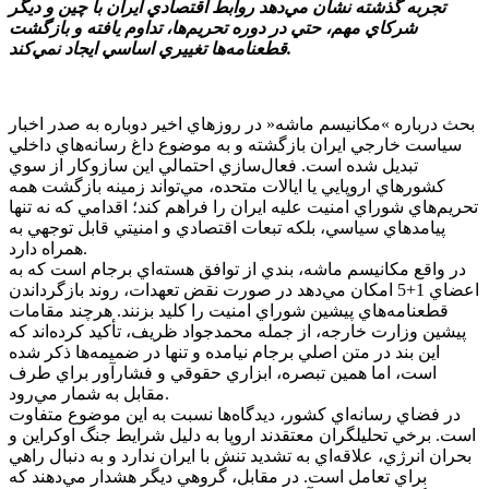
تجربه گذشته نشان مي‌دهد روابط اقتصادي ايران با چين و ديگر
شرکاي مهم، حتي در دوره تحريم‌ها، تداوم يافته و بازگشت
قطعنامه‌ها تغييري اساسي ايجاد نمي‌کند.
بحث درباره »مکانيسم ماشه« در روزهاي اخير دوباره به صدر اخبار
سياست خارجي ايران بازگشته و به موضوع داغ رسانه‌هاي داخلي
تبديل شده است. فعال‌سازي احتمالي اين سازوکار از سوي
کشورهاي اروپايي يا ايالات متحده، مي‌تواند زمينه بازگشت همه
تحريم‌هاي شوراي امنيت عليه ايران را فراهم کند؛ اقدامي که نه تنها
پيامدهاي سياسي، بلکه تبعات اقتصادي و امنيتي قابل توجهي به
همراه دارد.
در واقع مکانيسم ماشه، بندي از توافق هسته‌اي برجام است که به
اعضاي 1+5 امکان مي‌دهد در صورت نقض تعهدات، روند بازگرداندن
قطعنامه‌هاي پيشين شوراي امنيت را کليد بزنند. هرچند مقامات
پيشين وزارت خارجه، از جمله محمدجواد ظريف، تأکيد کرده‌اند که
اين بند در متن اصلي برجام نيامده و تنها در ضميمه‌ها ذکر شده
است، اما همين تبصره، ابزاري حقوقي و فشارآور براي طرف
مقابل به شمار مي‌رود.
در فضاي رسانه‌اي کشور، ديدگاه‌ها نسبت به اين موضوع متفاوت
است. برخي تحليلگران معتقدند اروپا به دليل شرايط جنگ اوکراين و
بحران انرژي، علاقه‌اي به تشديد تنش با ايران ندارد و به دنبال راهي
براي تعامل است. در مقابل، گروهي ديگر هشدار مي‌دهند که