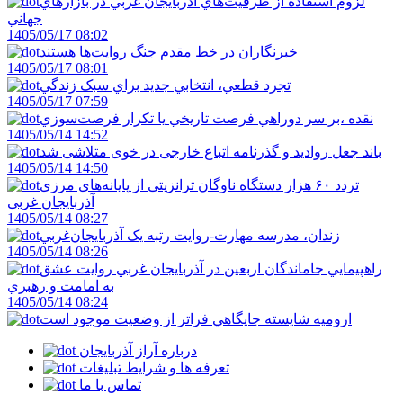
لزوم استفاده از ظرفيت‌هاي آذربايجان غربي در بازارهاي
جهاني
1405/05/17 08:02
خبرنگاران در خط مقدم جنگ روايت‌ها هستند
1405/05/17 08:01
تجرد قطعي، انتخابي جديد براي سبک زندگي
1405/05/17 07:59
نقده ،بر سر دوراهي فرصت تاريخي يا تکرار فرصت‌سوزي
1405/05/14 14:52
باند جعل روادید و گذرنامه اتباع خارجی در خوی متلاشی شد
1405/05/14 14:50
تردد ۶۰ هزار دستگاه ناوگان ترانزیتی از پایانه‌های مرزی
آذربایجان ‌غربی
1405/05/14 08:27
زندان، مدرسه مهارت-روايت رتبه يک آذربايجان‌غربي
1405/05/14 08:26
راهپيمايي جاماندگان اربعين در آذربايجان غربي روايت عشق
به امامت و رهبري
1405/05/14 08:24
اروميه شايسته جايگاهي فراتر از وضعيت موجود است
درباره آراز آذربایجان
تعرفه ها و شرایط تبلیغات
تماس با ما