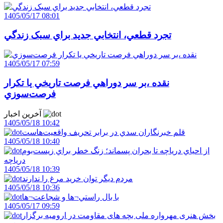
1405/05/17 08:01
تجرد قطعي، انتخابي جديد براي سبک زندگي
1405/05/17 07:59
نقده ،بر سر دوراهي فرصت تاريخي يا تکرار
فرصت‌سوزي
آخرین اخبار
1405/05/18 10:42
قلم خبرنگاران سدي در برابر تحريف واقعيت‌هاست
1405/05/18 10:40
از احياي درياچه تا بحران پسماند؛ زنگ خطر براي زيست‌بوم
درياچه
1405/05/18 10:39
مردم ديگر توان خريد مرغ را ندارند
1405/05/18 10:36
با بال راستي¬ها و شجاعت¬ها
1405/05/17 09:59
بخش هنری مهرواره ملی بچه های مقاومت در ارومیه برگزار