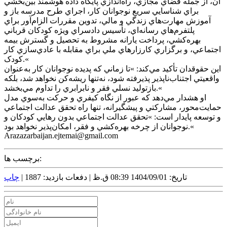
آن، از جمله فضاي مجازي، راه‌اندازي پايگاه داده هوشمند بين‌بخشي
براي شناسايي سريع نوجوانان کار، اجراي طرح مدرسه باز و
آموزش مهارت‌هاي زندگي و مالي، تدوين مقررات الزام‌آور براي
پلتفرم‌هاي رسانه‌اي، تأسيس دادسراي ويژه کودکان قرباني
بهره‌کشي، پرداخت يارانه مشروط به تحصيل و گسترش بيمه
اجتماعي، و برگزاري کارزارهاي ملي براي مقابله با عادي‌سازي کار
کودک.«
اين حقوقدان تأکيد مي‌کند: »تا زماني که پديده نوجوانان کار به‌عنوان
واقعيتي اجتناب‌ناپذير پذيرفته شود، نه‌تنها ريشه‌کن نخواهد شد، بلکه
بازتوليد نسلي فقر و نابرابري را تداوم مي‌بخشد.«
او هشدار مي‌دهد که عبور از نگاه کيفري و حرکت به‌سوي مدل
حمايت‌محور، مشارکتي و پيشگيرانه، تنها راه تحقق عدالت اجتماعي
و توسعه پايدار است: »تحقق عدالت اجتماعي بدون رهايي کودکان و
نوجوانان از چرخه بهره‌کشي و فقر، امکان‌پذير نخواهد بود.«
Arazazarbaijan.ejtemai@gmail.com
برچسب ها:
تاریخ: 1404/09/01 08:39 ق.ظ |
دفعات بازدید: 1887 |
چاپ