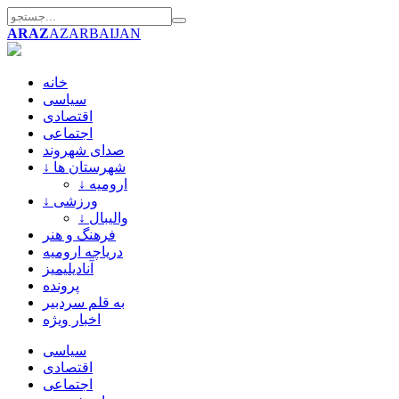
ARAZ
AZARBAIJAN
خانه
سیاسی
اقتصادی
اجتماعی
صدای شهروند
↓ شهرستان ها
↓ ارومیه
↓ ورزشی
↓ والیبال
فرهنگ و هنر
دریاچه ارومیه
آنادیلیمیز
پرونده
به قلم سردبیر
اخبار ویژه
سیاسی
اقتصادی
اجتماعی