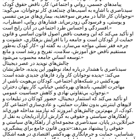
پيامدهاي جسمي، رواني و اجتماعي/ کار، ناقض حقوق کودک
سيدناصري با اشاره به آسيب‌هاي چندبُعدي کار نوجوانان، مي‌گويد:
»نوجوانان کار غالباً در معرض سوءتغذيه، بيماري‌هاي مزمن تنفسي
و پوستي، و فرسودگي زودرس‌اند. فشارهاي رواني، اضطراب،
افسردگي و احساس طرد اجتماعي در آنان رايج است.«
او تأکيد مي‌کند که اين وضعيت ناقض اصول قانون اساسي و قانون
حمايت از کودکان است و جامعه را با افزايش بزهکاري، خشونت و
چرخه فقر نسلي مواجه مي‌سازد. به گفته او، »کار کودک به‌طور
مستقيم ناقض حق آموزش، سلامت، تفريح و رشد است و مانع
توسعه انساني جامعه محسوب مي‌شود.»
چالش‌هاي نوپديد در عصر ديجيتال
سيدناصري با هشدار درباره ابعاد نوظهور اين پديده، خاطرنشان
مي‌کند: »پديده نوجوانان کار وارد فازهاي جديدي شده است:
بهره‌کشي در شبکه‌هاي اجتماعي، کودکان بي‌هويت ناشي از
مهاجرت اقليمي، باندهاي بهره‌کشي خياباني، کار پنهان دختران
نوجوان، بي‌تفاوتي نهادي و کاهش حساسيت عمومي.«
او تأکيد مي‌کند که استثمار ديجيتال، حضور کودکان در تبليغات و
لايوهاي اينترنتي بدون نظارت حمايتي، و عادي‌سازي اجتماعي کار
کودک، از مهم‌ترين چالش‌هاي امروزند که نيازمند مداخله فوري‌اند.
راهکارهاي سياستي و حقوقي به گزارش آرازآذربايجان به نقل از
خبرآنلاين،در پايان، سيدناصري مجموعه‌اي از راهکارهاي سياستي و
حقوقي را پيشنهاد مي‌دهد:»تدوين قانون جامع براي پيشگيري،
شناسايي، حمايت و جرم‌انگاري بهره‌کشي اقتصادي در همه اشکال