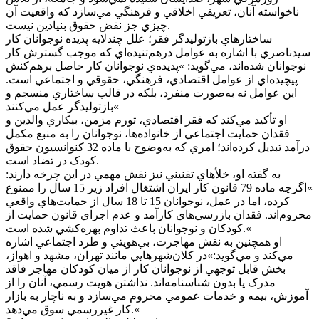
ناخواسته آنان، تعريفي اخلاقي و فرهنگي مي‌سازد که واقعيت آن
چيزي جز نقض حقوق بنيادين نيست.
ساختارهاي بازتوليدگر فقر؛ علل چندلايه پديده نوجوانان کار
سيدناصري با اشاره به عوامل درهم‌تنيده‌اي که موجب گسترش کار
نوجوانان شده‌اند، مي‌گويد: »پديده‌ي نوجوانان کار حاصل برهم‌کنش
پيچيده‌اي از عوامل اقتصادي، فرهنگي، حقوقي و اجتماعي است.
اين عوامل نه به‌صورت منفرد، بلکه در قالب ساختاري منسجم و
بازتوليدگر عمل مي‌کنند«
او تأکيد مي‌کند که فقر اقتصادي، تورم مزمن، بيکاري والدين و
فقدان حمايت اجتماعي از خانواده‌ها، نوجوانان را به منبع مکمل
درآمد تبديل کرده‌اند؛ امري که به‌وضوح با ماده 32 کنوانسيون حقوق
کودک در تضاد است.
به گفته او، خلأهاي تقنيني نيز نقش مهمي در اين چرخه دارند:
»اگرچه ماده 79 قانون کار ايران اشتغال افراد زير 15 سال را ممنوع
کرده، اما در عمل، نوجوانان 15 تا 18 سال از حمايت‌هاي واقعي
محروم‌اند. فقدان بازرسي‌هاي کارآمد و عدم اجراي قانون حمايت از
کودکان و نوجوانان باعث تداوم بهره‌کشي شده است.«
او همچنين به نقش مهاجرت، بي‌هويتي و طرد اجتماعي اشاره
مي‌کند و مي‌گويد:»در کلان‌شهرهايي مانند تهران، مشهد و اهواز،
بخش قابل توجهي از نوجوانان کار از ميان کودکان مهاجر فاقد
مدرک يا بدون شناسنامه‌اند. نداشتن هويت رسمي، آنان را از
آموزش، بيمه و خدمات عمومي محروم مي‌سازد و به ناچار به بازار
کار غيررسمي سوق مي‌دهد.«