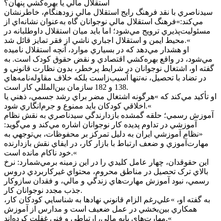
استقلال مالي يا بهره‌کشي پنهان؟
سيدناصري با نقد فرهنگ رايج استقلال مالي زودهنگام، خاطرنشان
مي‌کند:»فرهنگ استقلال مالي نوجوانان گاه به‌عنوان نشانه‌اي از
مسئوليت‌پذيري ترويج مي‌شود؛ اما بايد ميان استقلال داوطلبانه در
محيط ايمن و استقلال اجباري ناشي از فقر تمايز قائل شد.«
او هشدار مي‌دهد که در بسياري موارد، آنچه استقلال ناميده
مي‌شود، در واقع بهره‌کشي اقتصادي و نقض حقوق کودک است. به
گفته او، اشتغال نوجوانان در شرايط پرخطر، بدون نظارت قانوني و
در تضاد با تحصيل، نه‌تنها آسيب‌زاست بلکه خلاف مقاوله‌نامه‌هاي
138 و 182 سازمان بين‌المللي کار است.
او تأکيد مي‌کند که »هرگونه اشتغال مضر براي رشد جسمي، ذهني يا
اخلاقي کودکان بايد ممنوع و جرم‌انگاري شود.«
آموزش رسمي؛ حلقه گمشده بازدارندگي سيدناصري به نقش نظام
آموزشي در تداوم پديده کار نوجوانان اشاره مي‌کند و مي‌گويد:
«نظام آموزشي ايران به دليل تمرکز بر محفوظات، بي‌توجهي به
مهارت‌آموزي و ضعف ارتباط با بازار کار، در ايفاي نقش بازدارنده
خود ناکام مانده است.«
اين حقوقدان، چهار عامل کليدي را در اين زمينه برمي‌شمارد: نرخ
بالاي ترک تحصيل در مناطق محروم، محتواي غيرکاربردي دروس
رسمي، نبود آموزش مهارت‌هاي زندگي و مالي، و فقدان سازوکار
جذب مجدد نوجوانان کار.
به گفته او، »علي‌رغم الزام قانوني نهادها به شناسايي کودکان کار،
همکاري بين‌بخشي در عمل ضعيف است و مدارس از آموزش
مهارت‌هاي پايه مالي، ارتباطي و فني غفلت کرده‌اند.«