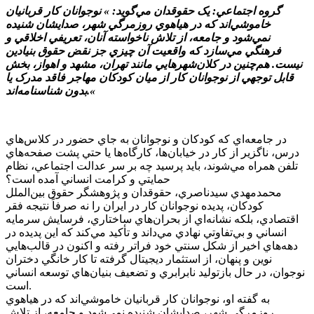
گروه اجتماعي: يک حقوقدان مي‌گويد: » نوجوانان کار قربانيان
خاموشي‌اند که در هياهوي روزمرگي شهر، صدايشان شنيده
نمي‌شود و جامعه، از تلاش ناخواسته آنان، تعريفي اخلاقي و
فرهنگي مي‌سازد که واقعيت آن چيزي جز نقض حقوق بنيادين
نيست. هم‌چنين در کلان‌شهرهايي مانند تهران، مشهد و اهواز، بخش
قابل توجهي از نوجوانان کار از ميان کودکان مهاجر فاقد مدرک يا
بدون شناسنامه‌اند.«
در جامعه‌اي که کودکان و نوجوانان به جاي حضور در کلاس‌هاي
درس، ناگزير از کار در خيابان‌ها، کارگاه‌ها يا حتي پشت صفحه‌هاي
تلفن همراه مي‌شوند، بايد پرسيد چه بر سر عدالت اجتماعي، نظام
حمايتي و کرامت انساني آمده است؟
محمدمهدي سيدناصري، حقوقدان و پژوهشگر حقوق بين‌الملل
کودکان، پديده نوجوانان کار در ايران را نه صرفاً نتيجه فقر
اقتصادي، بلکه نشانه‌اي از بحران‌هاي ساختاري، فرسايش سرمايه
انساني و بي‌تفاوتي نهادي مي‌داند و تأکيد مي‌کند که اين پديده در
دهه‌هاي اخير از شکل سنتي خود فراتر رفته و اکنون در قالب‌هايي
نوين و پنهان، از استثمار ديجيتال گرفته تا کار خانگي دختران
نوجوان، در حال بازتوليد نابرابري و تضعيف بنيان‌هاي توسعه انساني
است.
به گفته او، نوجوانان کار قربانيان خاموشي‌اند که در هياهوي
روزمرگي شهر، صدايشان شنيده نمي‌شود و جامعه، از تلاش