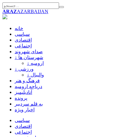
ARAZ
AZARBAIJAN
خانه
سیاسی
اقتصادی
اجتماعی
صدای شهروند
↓ شهرستان ها
↓ ارومیه
↓ ورزشی
↓ والیبال
فرهنگ و هنر
دریاچه ارومیه
آنادیلیمیز
پرونده
به قلم سردبیر
اخبار ویژه
سیاسی
اقتصادی
اجتماعی