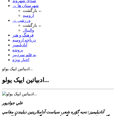
صدای شهروند
→ شهرستان ها
بازگشت ←
ارومیه
→ ورزشی
بازگشت ←
والیبال
فرهنگ و هنر
دریاچه ارومیه
آنادیلیمیز
پرونده
به قلم سردبیر
اخبار ویژه
ادبياتين ايپک يولو...
ادبياتين ايپک يولو...
علي جوادپور
آناديليميز: نه‌يه گؤره شعر، سياست آداملارينين ديليندن مقامي