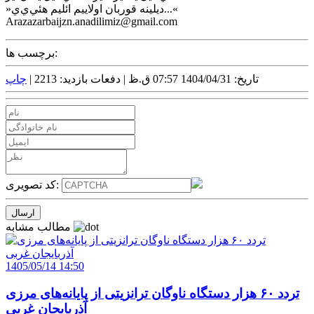
»ديلينه قوربان اولاييم ائليم هئي‌ي‌ي...«
Arazazarbaijzn.anadilimiz@gmail.com
برچسب ها:
تاریخ: 1404/04/31 07:57 ق.ظ |
دفعات بازدید: 2213 |
چاپ
کد تصویری:
مطالب مشابه
1405/05/14 14:50
تردد ۶۰ هزار دستگاه ناوگان ترانزیتی از پایانه‌های مرزی
آذربایجان ‌غربی