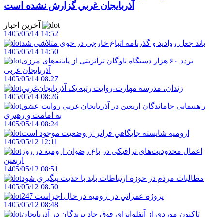
آذربايجان غربي گزارش نشده است
آخرین اخبار
1405/05/14 14:52
باند جعل روادید و گذرنامه اتباع خارجی در خوی متلاشی شد
1405/05/14 14:50
تردد ۶۰ هزار دستگاه ناوگان ترانزیتی از پایانه‌های مرزی
آذربایجان ‌غربی
1405/05/14 08:27
زندان، مدرسه مهارت-روايت رتبه يک آذربايجان‌غربي
1405/05/14 08:26
راهپيمايي جاماندگان اربعين در آذربايجان غربي روايت عشق
به امامت و رهبري
1405/05/14 08:24
اروميه شايسته جايگاهي فراتر از وضعيت موجود است
1405/05/12 12:11
اعمال محدودیت‌های ترافیکی در باغ رضوان ارومیه در روز
اربعین
1405/05/12 08:51
مطالبات مردم در حوزه ارتباطات بايد با جديت پيگيري شود
1405/05/12 08:50
247 پروژه عمراني در اروميه در حال اجراست
1405/05/12 08:48
تاکنون موردي از آنفلوانزاي فوق حاد پرندگان در آذربايجان