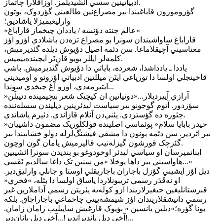
ادبياتينين سسي ائشيديلمز. اوزاقلارا چاتماز.
گؤزوموزون قاباغيندا بير مصراع‌نين طالعيني گؤردوک، بوتون
وارليغيميزلا ياشاديق؛
»عالم جنته دؤنسه / ياددان چيخماز قاراباغ«
قاراباغ ساواشيندان سونرا بو مصراع تزه‌دن باشلادي اؤزو اؤز
معناسيني آچيقلاماغا. سن دئمه اصيل دؤيوش ديلده گئديرميش،
کلمه‌لر ايللر بويو قان‌تَر ايچينده‌ييميش.
ياددا ـ يادداشدا، شعرده، باياتي دا دؤيوش گئديرميش. باشي
قاخينجلي اولسا دا تورپاغي ايتَن ميللتين ادبياتي اؤزونو و اوميديني
ايتيرمه‌دي، اوزو آغ چيخدي سوندا...
»آرازي آييرديلار...«دونيانين ان کيچيک شعر بيچيمينده دئييلَن
سؤزدور. آتوم گوجونو بير سياست ليدئرينين ديليندن سسله‌ننده
چئوره ده گؤستردي. يئني‌دن آنلام قازاندي. دئپرم ياشاتدي.
»حيدر بابايا سلام« پوئماسي اصلينده فولکلوريک مضمون داشييان
بير اثردير. سن دئمه بونون دا مشقي فيشنگ‌لرله دولو خشابيندا بير
گئرچک قورشون گيزله‌نيب قاليرميش يامان گون اوچون.
اينانميرسان او سياسي ليدئر اوخودوغو بو بنديدن سونرا ائشييين
هاواسيني بير داها يوخلا »من سنين تک داغا سالديم نَفَسي...«
ديل اؤز ايشيني گؤزل باجاران باجاريقلي اوستا و جانلي وارليق‌دير.
او نه‌قَدَر رسمي تريبونلاردا ياساق اولسا دا بئله، »فخري«
قبرستانليغين جيغيرلاريندا ازو کوله‌يه يئرييَن رسمي آداملارين غير
رسمي دانيشقلاريندان اؤز شيمشه‌ييني چاخماغي باجاراجاق. بلکه
بونا گؤره؛»ديلين يانسين « بؤيوک قارغيش ساييليب زامان زامان.
آخي ديل يانديراندير!...آخي ديل يانان‌دير!...