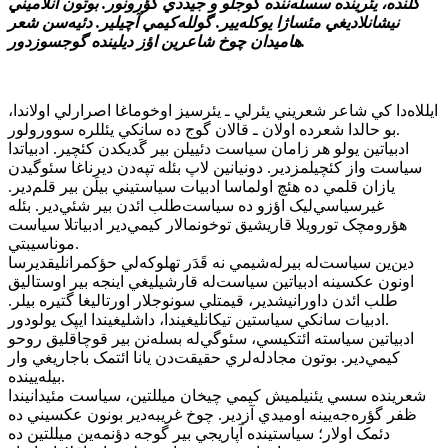
گلنده، يئرينده سسله‌ننده گوجلو و جيددي گؤرونور. بوتون آنلاميني
نيشانلاديغي مئساژا يوکله‌يير. گولله‌کيمي آچيلير. دئيه‌سن شعر
هاميدان چوخ شاعرين اؤز ديلينده گوجسوزدور.
ايللاه‌دا کي شاعر شعريني يئرلي ـ يئرسيز اوخوماغا اصرارلي اولاندا،
بو حالدا شعرده اولان ـ قالان گوج ده سانکي يئللره سوورولور.
ادبياتين يولو هر زامان سياست دئييلن بير گَديکدن کئچير. ادبياتدا
سياست واز کئچيلمز‌دير. دونيانين لاپ بئله تپه‌دن ديرناغا سئوگيدن
يازان قلمي ده هئچ اولماسا ادبيات سياستيني بيلَن بير قلم‌دير.
غيرسياسي‌ليک اؤزو ده سياست‌طلب ائدن بير شئي‌دير. بئله
هؤرومچک تورويلا قاريشيق توخونمالار کيمي‌دير ادبياتلا سياست
موناسيبتي.
دين‌ين سياست‌له بيرله‌شيمي نه قَدَر تهلوکه‌لي حؤکمرانليقديرسا
اونون عکسينه ادبياتين سياست‌له قارشيليغي اينجه بير اوستاليق
طلب ائدن داورانيشدير، قيمتلي سونوجلار اورتاليغا گتيره بيلر.
ادبيات سانکي سياستين تيکانليغيندا، داشليغيندا ايپک يولودور.
ادبياتين سياسته ائتکيسي، سئوگي‌له بسله‌نن بير قوچاقليق روحو
کيمي‌دير. بوتون مجادله‌لري حقيقت‌دن يانا ائتمک باجاريغي وار
بيله‌يينده.
شعرينده سسي يئنيلميش کيمي چيخان ميللتين، سياست مئيدانيندا
ظفر گؤره‌جه‌يينه اوميدي آزدير. چوخ غريبه‌دير بونون عکسيني ده
دئمک اولار؛ سياستينده آپاريجي بير گوجه دؤنمه‌ين ميللتين ده