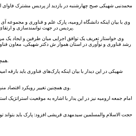
محمدنبی شهیکی صبح چهارشنبه در بازدید از پردیس مشترک فاوای استا
وی با بیان اینکه دانشگاه ارومیه، پارک علم و فناوری و مجموعه آی
پردیس در جهت توانمندسازی و ارتقای مهارت‌های فعالان حوزه اقتصاد دیجیتال ضروری است و باید هویت فیزیکی برای شبکه‌های فریلنسری این حوزه در پردیس فاوا فراهم شود.
وی خواستار تعریف یک توافق اجرایی میان طرفین و ایجاد یک مر
رشد فناوری و نوآوری در استان هموار ش دکتر شهیکی، معاون فناوری 
همچنین معاون فناوری و نوآوری وزارت علوم، تحقیقات و فناوری سه شنبه بعد از ورود به استان با امام جمعه ارومیه نیز دیدار و گفت و گو کرد.
شهیکی در این دیدار با بیان اینکه پارک‌های فناوری باید بارقه ا
وی همچنین تغییر رویکرد اقتصاد منبع‌محور به اقتصاد دانش‌بنیان را ضروری دانست و آذربایجان‌غربی را جزو ۱۰ استان اولویت‌دار در تقویت زیست‌بوم نوآوری کشور معرفی کرد.
امام جمعه ارومیه نیز در این یدار با اشاره به موقعیت استراتژیک اس
حجت الاسلام والمسلمین سیدمهدی قریشی افزود: پارک باید بتواند تو