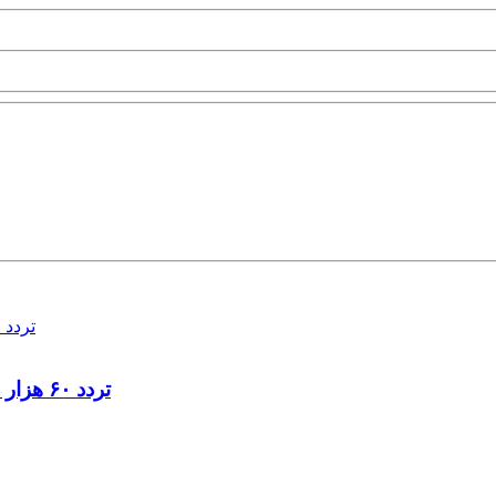
تردد ۶۰ هزار دستگاه ناوگان ترانزیتی از پایانه‌های مرزی آذربایجان ‌غربی