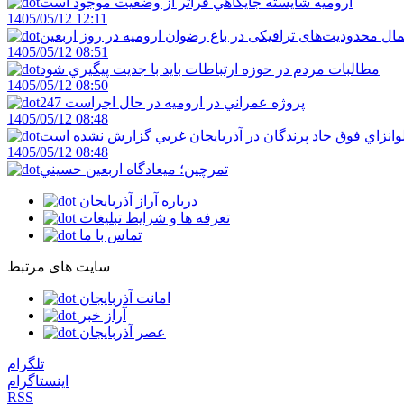
اروميه شايسته جايگاهي فراتر از وضعيت موجود است
1405/05/12 12:11
ال محدودیت‌های ترافیکی در باغ رضوان ارومیه در روز اربعین
1405/05/12 08:51
مطالبات مردم در حوزه ارتباطات بايد با جديت پيگيري شود
1405/05/12 08:50
247 پروژه عمراني در اروميه در حال اجراست
1405/05/12 08:48
لوانزاي فوق حاد پرندگان در آذربايجان غربي گزارش نشده است
1405/05/12 08:48
تمرچين؛ ميعادگاه اربعين حسيني
درباره آراز آذربایجان
تعرفه ها و شرایط تبلیغات
تماس با ما
سایت های مرتبط
امانت آذربایجان
آراز خبر
عصر آذربایجان
تلگرام
اینستاگرام
RSS