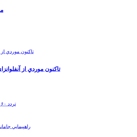
مط
تاکنون موردي از آنفلوانز
تردد ۶۰ هزار دستگاه ناوگان ترانزیتی از پایانه‌های مرزی آذربایجان ‌غربی
راهپيمايي جامان