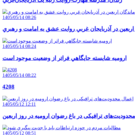
1405/05/14 08:26
 اربعين در آذربايجان غربي روايت عشق به امامت و رهبري
1405/05/14 08:24
اروميه شايسته جايگاهي فراتر از وضعيت موجود است
1405/05/14 08:22
4208
1405/05/12 12:11
حدودیت‌های ترافیکی در باغ رضوان ارومیه در روز اربعین
1405/05/12 08:51