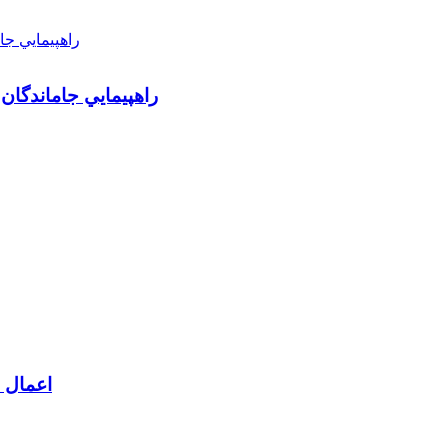
راهپيمايي جاماندگان
اعمال م