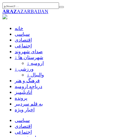
ARAZ
AZARBAIJAN
خانه
سیاسی
اقتصادی
اجتماعی
صدای شهروند
↓ شهرستان ها
↓ ارومیه
↓ ورزشی
↓ والیبال
فرهنگ و هنر
دریاچه ارومیه
آنادیلیمیز
پرونده
به قلم سردبیر
اخبار ویژه
سیاسی
اقتصادی
اجتماعی