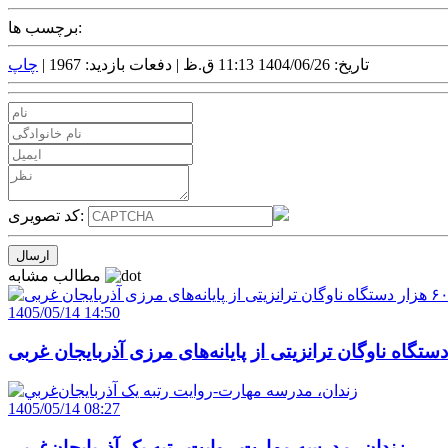
برچسب ها:
تاریخ: 1404/06/26 11:13 ق.ظ |
دفعات بازدید: 1967 |
چاپ
کد تصویری:
مطالب مشابه
1405/05/14 14:50
1405/05/14 08:27
زندان، مدرسه مهارت-روايت رتبه يک آذربايجان‌غربي