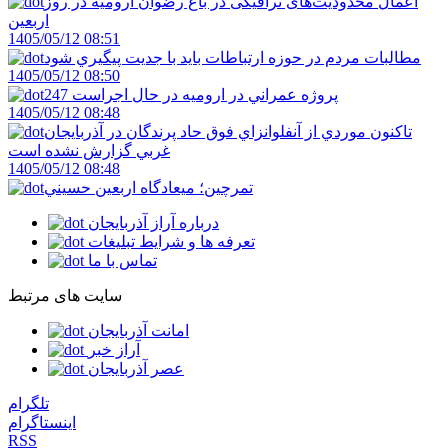
اعمال محدودیت‌های ترافیکی در باغ رضوان ارومیه در روز
اربعین
1405/05/12 08:51
مطالبات مردم در حوزه ارتباطات بايد با جديت پيگيري شود
1405/05/12 08:50
247 پروژه عمراني در اروميه در حال اجراست
1405/05/12 08:48
تاکنون موردي از آنفلوانزاي فوق حاد پرندگان در آذربايجان
غربي گزارش نشده است
1405/05/12 08:48
تمرچين؛ ميعادگاه اربعين حسيني
درباره آراز آذربایجان
تعرفه ها و شرایط تبلیغات
تماس با ما
سایت های مرتبط
امانت آذربایجان
آراز خبر
عصر آذربایجان
تلگرام
اینستاگرام
RSS