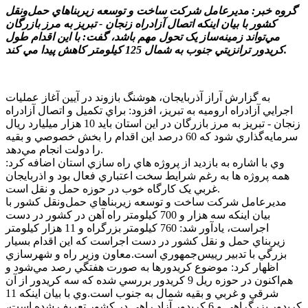
گروه خبر: مديرعامل شرکت ساخت و توسعه زيربناهاي حمل‌ونقل
کشور با بيان اينکه اتصال آزادراه زنجان - تبريز به مرز بازرگان
مي‌تواند زمينه‌ساز يک تحول مهم باشد، گفت: با اين اقدام طول
کريدور ترانزيتي جنوب به شمال 125 کيلومتر کاهش پيدا مي کند.
به گزارش آراز آذربايجان، هوشنگ بازوند در آيين آغاز عمليات
اجرايي آزادراه اروميه به تبريز، افزود: براي تکميل و اتصال آزادراه
زنجان - تبريز به مرز بازرگان در اين استان بايد 10 هزار ميليارد ريال
سرمايه‌گذاري شود که 60 درصد اين اقدام را بخش خصوصي و بقيه
را دولت انجام مي‌دهد.
وي با اشاره به بازديد از پروژه هاي راه سازي استان اضافه کرد:
همه پروژه ها به رغم شرايط سخت اعتباري فعال بود و اذربايجان
غربي يک کارگاه خوب در حوزه حمل و نقل است.
مديرعامل شرکت ساخت و توسعه زيربناهاي حمل‌ونقل کشور با
بيان اينکه سه هزار و 700 کيلومتر راه آهن در کشور در دست
اجراست، يادآور شد: 760 کيلومتر بزرگراه و 11 هزار کيلومتر
زيربناي حمل و نقل کشور در دست اجراست که اين اقدام بسيار
بزرگي با تدبير رييس‌جمهوري است.معاون وزير راه و شهرسازي
اظهار کرد: موضوع کريدورها به صورت هفتگي رصد مي‌شود و
هم‌اکنون در حوزه ريل 9 کريدور بررسي شده که سه کريدور از آن
شرقي و غربي و بقيه شمال به جنوب است.وي با بيان اينکه 11
کريدور بزرگراهي و 6 کريدور آزاد راهي در کشور تعريف شده است،