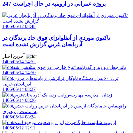
247 پروژه عمراني در اروميه در حال اجراست
1405/05/12 08:48
تاکنون موردي از آنفلوانزاي فوق حاد پرندگان در
آذربايجان غربي گزارش نشده است
آخرین اخبار
1405/05/14 14:52
باند جعل روادید و گذرنامه اتباع خارجی در خوی متلاشی شد
1405/05/14 14:50
تردد ۶۰ هزار دستگاه ناوگان ترانزیتی از پایانه‌های مرزی
آذربایجان ‌غربی
1405/05/14 08:27
زندان، مدرسه مهارت-روايت رتبه يک آذربايجان‌غربي
1405/05/14 08:26
راهپيمايي جاماندگان اربعين در آذربايجان غربي روايت عشق
به امامت و رهبري
1405/05/14 08:24
اروميه شايسته جايگاهي فراتر از وضعيت موجود است
1405/05/12 12:11