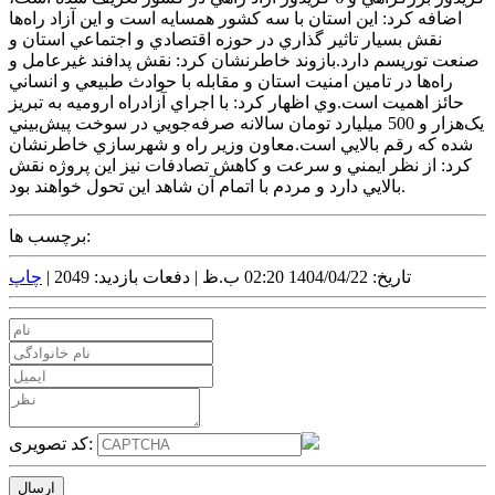
اضافه کرد: اين استان با سه کشور همسايه است و اين آزاد راه‌ها
نقش بسيار تاثير گذاري در حوزه اقتصادي و اجتماعي استان و
صنعت توريسم دارد.بازوند خاطرنشان کرد: نقش پدافند غيرعامل و
راه‌ها در تامين امنيت استان و مقابله با حوادث طبيعي و انساني
حائز اهميت است.وي اظهار کرد: با اجراي آزادراه اروميه به تبريز
يک‌هزار و 500 ميليارد تومان سالانه صرفه‌جويي در سوخت پيش‌بيني
شده که رقم بالايي است.معاون وزير راه ‌و شهرسازي خاطرنشان
کرد: از نظر ايمني و سرعت و کاهش تصادفات نيز اين پروژه نقش
بالايي دارد و مردم با اتمام آن شاهد اين تحول خواهند بود.
برچسب ها:
تاریخ: 1404/04/22 02:20 ب.ظ |
دفعات بازدید: 2049 |
چاپ
کد تصویری: