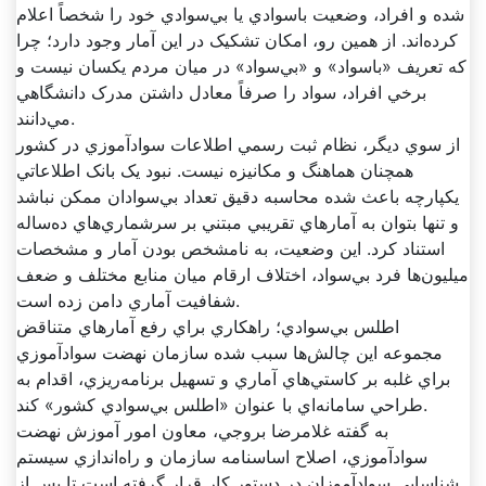
شده و افراد، وضعيت باسوادي يا بي‌سوادي خود را شخصاً اعلام
کرده‌اند. از همين رو، امکان تشکيک در اين آمار وجود دارد؛ چرا
که تعريف «باسواد» و «بي‌سواد» در ميان مردم يکسان نيست و
برخي افراد، سواد را صرفاً معادل داشتن مدرک دانشگاهي
مي‌دانند.
از سوي ديگر، نظام ثبت رسمي اطلاعات سوادآموزي در کشور
همچنان هماهنگ و مکانيزه نيست. نبود يک بانک اطلاعاتي
يکپارچه باعث شده محاسبه دقيق تعداد بي‌سوادان ممکن نباشد
و تنها بتوان به آمارهاي تقريبي مبتني بر سرشماري‌هاي ده‌ساله
استناد کرد. اين وضعيت، به نامشخص بودن آمار و مشخصات
ميليون‌ها فرد بي‌سواد، اختلاف ارقام ميان منابع مختلف و ضعف
شفافيت آماري دامن زده است.
اطلس بي‌سوادي؛ راهکاري براي رفع آمارهاي متناقض
مجموعه اين چالش‌ها سبب شده سازمان نهضت سوادآموزي
براي غلبه بر کاستي‌هاي آماري و تسهيل برنامه‌ريزي، اقدام به
طراحي سامانه‌اي با عنوان «اطلس بي‌سوادي کشور» کند.
به گفته غلامرضا بروجي، معاون امور آموزش نهضت
سوادآموزي، اصلاح اساسنامه سازمان و راه‌اندازي سيستم
شناسايي سوادآموزان در دستور کار قرار گرفته است تا پس از