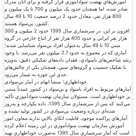
آموزش‌هاي نهضت سوادآموزي قرار گرفته و براي آنان مدرک
صادر شده، اما همچنان حدود يک ميليون و 700 تا يک ميليون و
800 هزار نفر، معادل حدود 2 درصد جمعيت 10 تا 49 سال
کشور، بي‌سواد هستند.
افزون بر اين، در سرشماري سال 1395 حدود 2 ميليون و 300
هزار نفر ايراني و حدود 400 هزار نفر از اتباع خارجي در گروه
سني 10 تا 49 سال به‌عنوان افراد بي‌سواد شناسايي شدند؛
آماري که در مجموع به حدود 2.7 ميليون نفر مي‌رسد. با وجود
رشد شاخص‌هاي باسوادي، فقدان داده‌هاي تفکيکي دقيق، به‌ويژه
با تفکيک جنسيت و گروه‌هاي سني، همچنان يکي از چالش‌هاي
جدي اين حوزه به شمار مي‌رود.
خوداظهاري؛ منشأ ابهام در آمار بي‌سوادي
آمارهاي مربوط به افراد باسواد و بي‌سواد در کشور عمدتاً مبتني
بر خوداظهاري است. مسئولان سازمان نهضت سوادآموزي تأکيد
مي‌کنند که پس از سرشماري سال 1395، داده يکپارچه و به‌روز
شده‌اي درباره وضعيت بي‌سوادي در کشور توليد نشده و
آمارهاي پراکنده موجود، قابليت اتکاي بالايي ندارند.معاون امور
آموزش سازمان نهضت سوادآموزي در اين زمينه اعلام کرده
است که آمار سرشماري سال 1395 به‌صورت خوداظهاري تهيه