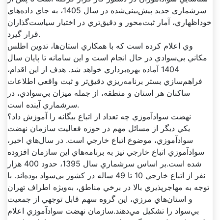
سرشماري جديد پيش‌بيني‌شده در سال 1405، به جاي داده‌هاي
خوداظهاري، آمار ثبت‌محور و دقيق‌تري در اختيار سياست‌گذاران
قرار گيرد.
وي اعلام کرده است که با همکاري استان‌ها، تدوين اطلس
مکاني بي‌سوادي در حال انجام است و اين سامانه تا پايان سال
1404 آماده بهره‌برداري خواهد شد. هدف از اين اقدام،
فراهم‌سازي بستر برنامه‌ريزي دقيق‌تر و ثبت واقعي اطلاعات
ساکنان هر استان و منطقه، از جمله ميزان بي‌سوادي، در
سرشماري آينده است.
نهضت سوادآموزي چه تعداد از اتباع بيگانه را آموزش داد؟
يکي ديگر از مسائل مهم در حوزه فعاليت سازمان نهضت
سوادآموزي، موضوع اتباع خارجي است. در سال‌هاي اخير،
سوادآموزي اتباع خارجي نيز به برنامه‌هاي اين سازمان افزوده
شده است.بر اساس سرشماري سال 1395، حدود 400 هزار
نفر از اتباع خارجي 10 تا 49 ساله در کشور بي‌سواد بوده‌اند. با
توجه به مهاجرپذيري بالا در برخي مناطق، به‌ويژه اطراف تهران
و استان‌هاي مرزي، اين گروه سهم قابل توجهي از جمعيت
بي‌سواد را تشکيل مي‌دهند.سازمان نهضت سوادآموزي اعلام