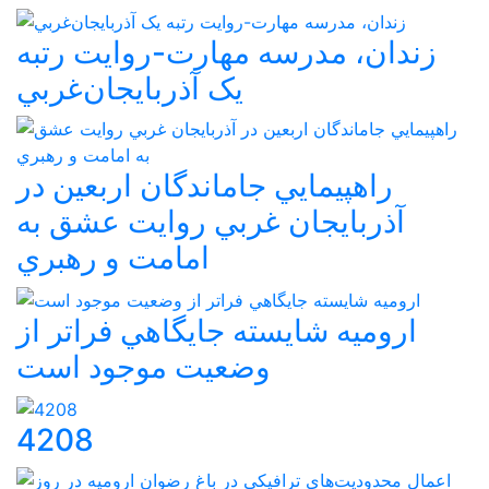
زندان، مدرسه مهارت-روايت رتبه
يک آذربايجان‌غربي
راهپيمايي جاماندگان اربعين در
آذربايجان غربي روايت عشق به
امامت و رهبري
اروميه شايسته جايگاهي فراتر از
وضعيت موجود است
4208