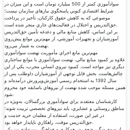
سوادآموزي کمتر از 500 ميليارد تومان است و اين ميزان در
شرايط اقتصادي کنوني پاسخگوي نيازهاي سازمان نيست؛
موضوعي که به کاهش حقوق کارکنان، تأخير در پرداخت
حق‌التدريس و اختلال در فعاليت‌هاي جاري منجر شده است.
بر اين اساس، کاهش منابع مالي و دغدغه تأمين حق‌التدريس
آموزشياران و تجهيزات آموزشي، از مهم‌ترين موانع پيش‌روي
نهضت به شمار مي‌رود.
مهم‌ترين مانع اجراي مأموريت نهضت سوادآموزي
علاوه بر کمبود منابع مالي، نهضت سوادآموزي با موانع ساختاري
ديگري نيز مواجه است. کمبود نيروي انساني مجرب، يکي از اين
چالش‌هاست. بخش قابل توجهي از آموزشياران داوطلب پس از
سال 1392 به استخدام رسمي آموزش‌وپرورش درآمده‌اند و
همين مسئله موجب شده نهضت از نيروهاي باسابقه خود محروم
شود.
کارشناسان معتقدند براي سوادآموزي بزرگسالان، به‌ويژه در
مناطق روستايي و عشايري، بايد نيروهاي تخصصي تربيت شوند؛
در غير اين صورت، استفاده از معلمان خريد خدمت و
حق‌التدريس موقت، راهکاري ناپايدار خواهد بود.
از سوي ديگر، ضعف در همکاري و هماهنگي بين‌نهادي نيز يکي