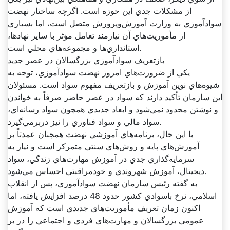
از مشکلات جدي اين حوزه است. اگرچه ساختار نهضت
سوادآموزي به وزارت آموزش‌وپرورش متصل است، اما بسياري
از مأموريت‌هاي آن نيازمند تعامل مؤثر با ساير نهادها،
استانداري‌ها و مجموعه‌هاي محلي است.
بازتعريف سوادآموزي بزرگسالان در عصر جديد
يکي از ضرورت‌هاي امروز نهضت سوادآموزي، توجه به
شيوه‌هاي نوين آموزش و بازتعريف مفهوم سواد است. مسئولان
اين سازمان تأکيد دارند که سواد در عصر حاضر صرفاً به خواندن
و نوشتن محدود نمي‌شود و ابعاد جديدي همچون سواد رسانه‌اي،
سواد مالي و سواد فناوري را نيز دربرمي‌گيرد.
با اين حال، برنامه‌هاي آموزشي نهضت همچنان عمدتاً بر
آموزش‌هاي پايه و روش‌هاي سنتي متمرکز است و نياز به
سرمايه‌گذاري جدي در آموزش مهارت‌هاي زندگي، سواد
ديجيتال، آموزش شهروندي و خودمراقبتي احساس مي‌شود.
به گفته رئيس سازمان نهضت سوادآموزي، پس از انقلاب
اسلامي، نرخ باسوادي کشور حدود 48 درصد افزايش يافته، اما
اکنون زمان تعريف مأموريت‌هاي جديدي است که آموزش
عمومي بزرگسالان و مهارت‌هاي فردي و اجتماعي را در بر