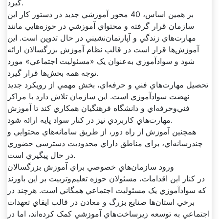
گيرد.
بر همين اساس، 40 محور آموزشي جديد در دستور کار اين
سازمان قرار گرفته و محتواي آموزشي در حوزه‌هايي مانند
مهارت‌هاي زندگي و آپارتمان‌نشيني در حال تدوين است. اين
آموزش‌ها قرار است در قالب نظام آموزش بزرگسالان ارائه
شود و سوادآموزي به‌عنوان يک «مسئوليت اجتماعي» مورد
توجه همه بخش‌ها قرار گيرد.
تحصيل مهارت‌هاي فني و حرفه‌اي، بخش مهمي از رويکرد جديد
نهضت سوادآموزي است. اين سازمان تلاش دارد با مراکز
فني‌وحرفه‌اي و دانشگاه فرهنگيان همکاري کند تا آموزش
مهارت‌هاي کاربردي نيز در کنار سواد پايه ارائه شود.
همچنين آموزش از راه دور، از طريق سامانه‌هاي محتوايي و
چندرسانه‌اي، براي مناطق داراي محدوديت دسترسي حضوري
در حال پيگيري است.
ورود سازمان‌هاي خصوصي براي آموزش بزرگسالان
در کنار اين اقدامات، مسئولان حوزه تعليم‌وتربيت بر اين باورند
که سوادآموزي يک مسئوليت اجتماعي همگاني است. هرچند در
برخي استان‌ها صنايع بزرگ و معادن در قالب ايفاي تعهدات
اجتماعي به توسعه زيرساخت‌هاي آموزشي کمک کرده‌اند، اما در