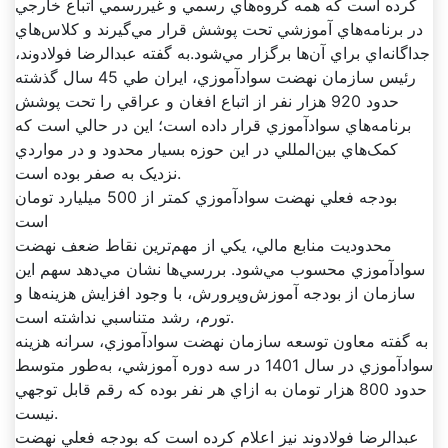
کرده است که همه گروه‌هاي رسمي و غيررسمي اتباع خارجي
در برنامه‌هاي آموزشي تحت پوشش قرار مي‌گيرند و کلاس‌هاي
جداگانه‌اي براي آن‌ها برگزار مي‌شود.به گفته عبدالرضا فولادوند،
رئيس سازمان نهضت سوادآموزي، ايران طي 45 سال گذشته
حدود 920 هزار نفر از اتباع افغان و عراقي را تحت پوشش
برنامه‌هاي سوادآموزي قرار داده است؛ اين در حالي است که
کمک‌هاي بين‌المللي در اين حوزه بسيار محدود و در مواردي
نزديک به صفر بوده است.
بودجه فعلي نهضت سوادآموزي کمتر از 500 ميليارد تومان
است
محدوديت منابع مالي، يکي از مهم‌ترين نقاط ضعف نهضت
سوادآموزي محسوب مي‌شود. بررسي‌ها نشان مي‌دهد سهم اين
سازمان از بودجه آموزش‌وپرورش، با وجود افزايش هزينه‌ها و
تورم، رشد متناسبي نداشته است.
به گفته معاون توسعه سازمان نهضت سوادآموزي، سرانه هزينه
سوادآموزي در سال 1401 در سه دوره آموزشي، به‌طور متوسط
حدود 800 هزار تومان به ازاي هر نفر بوده که رقم قابل توجهي
نيست.
عبدالرضا فولادوند نيز اعلام کرده است که بودجه فعلي نهضت