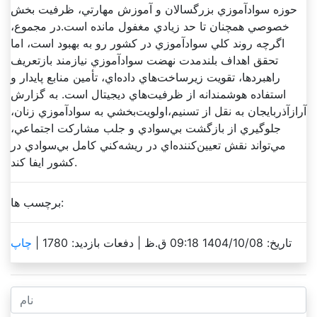
حوزه سوادآموزي بزرگسالان و آموزش مهارتي، ظرفيت بخش
خصوصي همچنان تا حد زيادي مغفول مانده است.در مجموع،
اگرچه روند کلي سوادآموزي در کشور رو به بهبود است، اما
تحقق اهداف بلندمدت نهضت سوادآموزي نيازمند بازتعريف
راهبردها، تقويت زيرساخت‌هاي داده‌اي، تأمين منابع پايدار و
استفاده هوشمندانه از ظرفيت‌هاي ديجيتال است. به گزارش
آرازآذربايجان به نقل از تسنيم،اولويت‌بخشي به سوادآموزي زنان،
جلوگيري از بازگشت بي‌سوادي و جلب مشارکت اجتماعي،
مي‌تواند نقش تعيين‌کننده‌اي در ريشه‌کني کامل بي‌سوادي در
کشور ايفا کند.
برچسب ها:
تاریخ: 1404/10/08 09:18 ق.ظ |
دفعات بازدید: 1780 |
چاپ