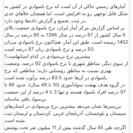
آمارهاي رسمي حاکي از آن است که نرخ باسوادي در کشور به
شکل قابل توجهي رو به افزايش است، اما همچنان خلأهاي جدي
در ثبت، تجميع و گزارش داده‌ها وجود دارد.
بر اساس گزارش مرکز آمار ايران، نرخ باسوادي جمعيت بالاي
6 سال کشور از 87 درصد در سال 1396 به 90 درصد در سال
1402 رسيده است. طبق اين آمار، هم‌اکنون نرخ باسوادي مردان
93 درصد و نرخ باسوادي زنان 87 درصد است.
بيشترين نرخ بي‌سوادي در کدام استانهاست؟
از سوي ديگر، مناطق شهري با نرخ باسوادي 92 درصد، وضعيت
بهتري نسبت به مناطق روستايي دارند؛ مناطقي که نرخ
باسوادي در آن‌ها حدود 83.5 درصد برآورد شده است.
در گروه هدف نهضت سوادآموزي (10 تا 49 سال)، حدود 96 تا
97 درصد افراد باسواد هستند و تنها 3 تا 4 درصد از اين جمعيت
بي‌سواد باقي مانده‌اند.
بررسي‌ها نشان مي‌دهد بيشترين نرخ بي‌سوادي در استان‌هاي
سيستان و بلوچستان، آذربايجان غربي، کردستان و لرستان ثبت
شده است.
اگرچه طي 45 سال گذشته بيش از 11 ميليون نفر تحت پوشش