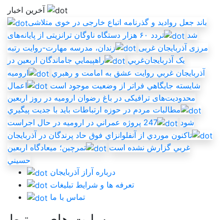
آخرین اخبار
باند جعل روادید و گذرنامه اتباع خارجی در خوی متلاشی
شد
تردد ۶۰ هزار دستگاه ناوگان ترانزیتی از پایانه‌های
مرزی آذربایجان ‌غربی
زندان، مدرسه مهارت-روايت رتبه
يک آذربايجان‌غربي
راهپيمايي جاماندگان اربعين در
آذربايجان غربي روايت عشق به امامت و رهبري
اروميه
شايسته جايگاهي فراتر از وضعيت موجود است
اعمال
محدودیت‌های ترافیکی در باغ رضوان ارومیه در روز اربعین
مطالبات مردم در حوزه ارتباطات بايد با جديت پيگيري
شود
247 پروژه عمراني در اروميه در حال اجراست
تاکنون موردي از آنفلوانزاي فوق حاد پرندگان در آذربايجان
غربي گزارش نشده است
تمرچين؛ ميعادگاه اربعين
حسيني
درباره آراز آذربایجان
تعرفه ها و شرایط تبلیغات
تماس با ما
سایت های مرتبط