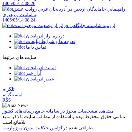
1405/05/14 08:26
راهپيمايي جاماندگان اربعين در آذربايجان غربي روايت عشق
به امامت و رهبري
1405/05/14 08:24
اروميه شايسته جايگاهي فراتر از وضعيت موجود است
درباره آراز آذربایجان
تعرفه ها و شرایط تبلیغات
تماس با ما
سایت های مرتبط
امانت آذربایجان
آراز خبر
عصر آذربایجان
تلگرام
اینستاگرام
RSS
مشاهده مشخصات مجوز در سامانه جامع رسانه‌های کشور
تمامی حقوق محفوظ بوده و استفاده از مطالب سایت با ذکر منبع
بلامانع است.
طراحی شده در
آژانس خلاقیت بدون مرز پارسه