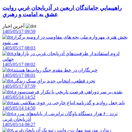
راهپيمايي جاماندگان اربعين در آذربايجان غربي روايت
عشق به امامت و رهبري
آخرین اخبار
1405/05/17 09:59
بخش هنری مهرواره ملی بچه های مقاومت در ارومیه برگزار
می شود
1405/05/17 08:03
لزوم استفاده از ظرفيت‌هاي آذربايجان غربي در بازارهاي
جهاني
1405/05/17 08:02
خبرنگاران در خط مقدم جنگ روايت‌ها هستند
1405/05/17 08:01
تجرد قطعي، انتخابي جديد براي سبک زندگي
1405/05/17 07:59
نقده ،بر سر دوراهي فرصت تاريخي يا تکرار فرصت‌سوزي
1405/05/14 14:52
باند جعل روادید و گذرنامه اتباع خارجی در خوی متلاشی شد
1405/05/14 14:50
تردد ۶۰ هزار دستگاه ناوگان ترانزیتی از پایانه‌های مرزی
آذربایجان ‌غربی
1405/05/14 08:27
زندان، مدرسه مهارت-روايت رتبه يک آذربايجان‌غربي