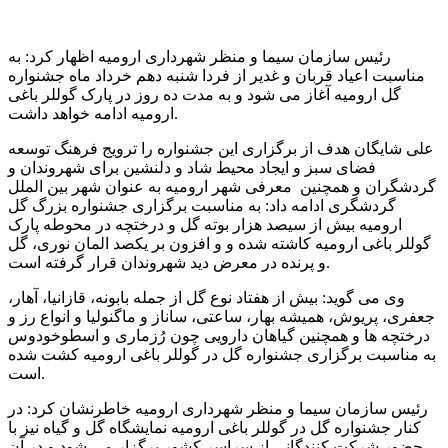
رئیس سازمان سیما و منظر شهرداری ارومیه اظهار کرد: به
مناسبت اعیاد قربان و غدیر از فردا شنبه دهم خرداد ماه جشنواره
گل ارومیه آغاز می شود و به مدت ده روز در پارک گوللر باغی
ارومیه ادامه خواهد داشت.
علی شایگان هدف از برگزاری این جشنواره را ترویج فرهنگ توسعه
فضای سبز و ایجاد محیط شاد و دلنشین برای شهروندان و
گردشگران و همچنین معرفی شهر ارومیه به عنوان شهر بین الملل
گردشگری ادامه داد: به مناسبت برگزاری جشنواره بزرگ گل
ارومیه بیش از سیصد هزار بوته گل و درختچه در محوطه پارک
گوللر باغی ارومیه کاشته شده و و افزون بر یکصد المان نوری، گل
و پرنده در معرض دید شهروندان قرار گرفته است.
وی می گوید: بیش از هفتاد نوع گل از جمله بابونه، قازانیا، آهار،
جعفری، پریوش، همیشه بهار، ساعتی، ساناز و ماگنولیا و انواع رز و
درختچه ها و همچنین گیاهان دارویی چون رُزماری و اسطوخودوس
به مناسبت برگزاری جشنواره گل در گوللر باغی ارومیه کشت شده
است.
رئیس سازمان سیما و منظر شهرداری ارومیه خاطرنشان کرد: در
کنار جشنواره گل در گوللر باغی ارومیه نمایشگاه گل و گیاه نیز با
حضور شرکت کنندگانی از سراسر کشور برگزار می شود و در آن