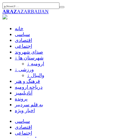
ARAZ
AZARBAIJAN
خانه
سیاسی
اقتصادی
اجتماعی
صدای شهروند
↓ شهرستان ها
↓ ارومیه
↓ ورزشی
↓ والیبال
فرهنگ و هنر
دریاچه ارومیه
آنادیلیمیز
پرونده
به قلم سردبیر
اخبار ویژه
سیاسی
اقتصادی
اجتماعی