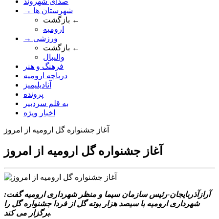
صدای شهروند
→ شهرستان ها
بازگشت ←
ارومیه
→ ورزشی
بازگشت ←
والیبال
فرهنگ و هنر
دریاچه ارومیه
آنادیلیمیز
پرونده
به قلم سردبیر
اخبار ویژه
آغاز جشنواره گل ارومیه از امروز
آغاز جشنواره گل ارومیه از امروز
آرازآذربایجان-رئیس سازمان سیما و منظر شهرداری ارومیه گفت:
شهرداری ارومیه با سیصد هزار بوته گل از فردا جشنواره گل را
.
برگزار می کند