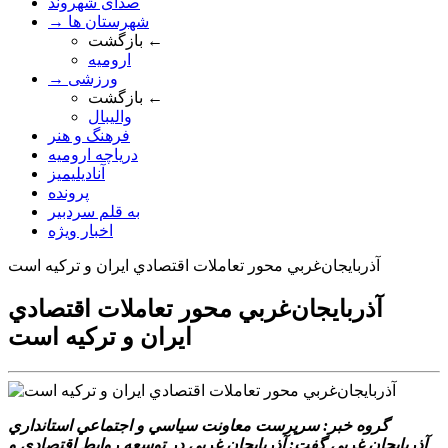
صدای شهروند
→ شهرستان ها
بازگشت ←
ارومیه
→ ورزشی
بازگشت ←
والیبال
فرهنگ و هنر
دریاچه ارومیه
آنادیلیمیز
پرونده
به قلم سردبیر
اخبار ویژه
آذربايجان‌غربي محور تعاملات اقتصادي ايران و ترکيه است
آذربايجان‌غربي محور تعاملات اقتصادي
ايران و ترکيه است
گروه خبر: سرپرست معاونت سياسي و اجتماعي استانداري
آذربايجان غربي گفت: آذربايجان غربي در توسعه روابط اقتصادي و