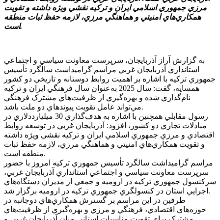
مرزي جمهوري اسلامي ايران و ترکيه نقشي ويژه داشته و تقويت
همکاري‌هاي امنيتي و هماهنگي مرزي، لازمه حفظ ثبات منطقه
است.
به گزارش آراز آذربايجان، سرپرست معاونت سياسي و اجتماعي
استانداري آذربايجان غربي مراسم گراميداشت سالگرد تأسيس
جمهوري ترکيه با اشاره بر اهميت روابط دوستانه و تاريخي دو کشور
همسايه، گفت: سال 2025 به‌عنوان سال فرهنگي ايران و ترکيه
نام‌گذاري شده و بهره‌گيري از ظرفيت‌هاي مشترک فرهنگي
مي‌تواند عامل تقويت پيوندهاي دو ملت باشد.
رسول مقابلي همچنين با اشاره به هدف‌گذاري 30 ميليارددلاري در
مبادلات تجاري دو کشور، افزود: آذربايجان غربي در توسعه روابط
اقتصادي و مرزي جمهوري اسلامي ايران و ترکيه نقشي ويژه داشته
و تقويت همکاري‌هاي امنيتي و هماهنگي مرزي، لازمه حفظ ثبات
منطقه است.
مراسم گراميداشت سالگرد تأسيس جمهوري ترکيه امروز با حضور
سرپرست معاونت سياسي و اجتماعي استانداري آذربايجان غربي،
سرکنسول جمهوري ترکيه در اروميه و جمعي از مديران دستگاه‌هاي
اجرايي استان در کنسولگري جمهوري ترکيه در اروميه برگزار شد.
طرفين در اين مراسم بر گسترش همکاري‌هاي دوجانبه در
حوزه‌هاي اقتصادي، فرهنگي و مرزي و بهره‌گيري از ظرفيت‌هاي
مشترک براي تقويت مناسبات استاني ميان آذربايجان غربي و