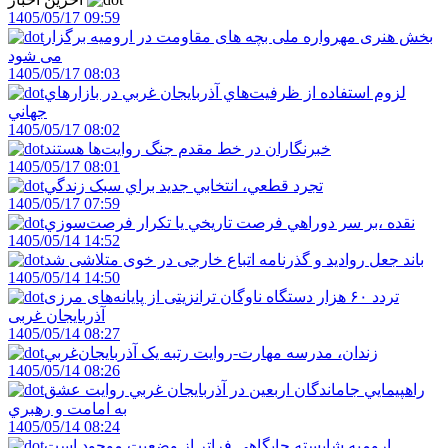
1405/05/17 09:59
بخش هنری مهرواره ملی بچه های مقاومت در ارومیه برگزار
می شود
1405/05/17 08:03
لزوم استفاده از ظرفيت‌هاي آذربايجان غربي در بازارهاي
جهاني
1405/05/17 08:02
خبرنگاران در خط مقدم جنگ روايت‌ها هستند
1405/05/17 08:01
تجرد قطعي، انتخابي جديد براي سبک زندگي
1405/05/17 07:59
نقده ،بر سر دوراهي فرصت تاريخي يا تکرار فرصت‌سوزي
1405/05/14 14:52
باند جعل روادید و گذرنامه اتباع خارجی در خوی متلاشی شد
1405/05/14 14:50
تردد ۶۰ هزار دستگاه ناوگان ترانزیتی از پایانه‌های مرزی
آذربایجان ‌غربی
1405/05/14 08:27
زندان، مدرسه مهارت-روايت رتبه يک آذربايجان‌غربي
1405/05/14 08:26
راهپيمايي جاماندگان اربعين در آذربايجان غربي روايت عشق
به امامت و رهبري
1405/05/14 08:24
اروميه شايسته جايگاهي فراتر از وضعيت موجود است