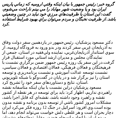
گروه خبر: رئيس جمهور با بيان اينکه وقتي اروميه که زماني پاريس
ايران بود و يا وضعيت شهر مهاباد را مي بينم ناراحت مي‌شوم،
گفت: اين استان با ظرفيت‌هاي مرزي خود نبايد در چنين وضعيتي
باشد. از ظرفيت نخبگان و مردم مي‌توان براي بهبود شرايط استفاده
کرد.
دکتر مسعود پزشکيان، رئيس‌جمهور در يازدهمين سفر دولت وفاق
به آذربايجان غربي سفر کردند ودر بدو ورود به فرودگاه اروميه، از
سوي استاندار آذربايجان‌غربي، نماينده ولي‌فقيه در استان، جمعي از
نمايندگان مجلس و مديران ارشد استاني مورد استقبال قرار
گرفت.در اين سفر يک‌ روزه رئيس جمهور ضمن برگزاري نشست با
فرهيختگان و فعالان فرهنگي، فعالان اقتصادي و فعالان سياسي،
نشست توسعه عدالت آموزشي و نشست برنامه‌ريزي و توسعه
استان را نيز برگزار شد و در پايان در گفت‌وگو با شبکه تلويزيوني
استان، نتايج و دستاوردهاي سفر خود را تشريح کرد.
مسعود پزشکيان دراين نشست با بيان اينکه متأسفانه نقشه
راهبردي نداريم، اظهار کرد: بايد براي توسعه در هر نقطه از کشور
نقشه و راهبرد وجود داشته باشد، نقشه‌اي که قابل اجرا باشد،
مشکلات امروز کشور ناشي از توسعه بدون برنامه و نقشه مدون
بوده است.وي افزود: اسرائيل در جنگ 12 روزه فکر مي‌کرد ايران
دچار بحران است و هر غلطي دلش خواست مي‌تواند انجام دهد، اما
مردم ايران با اتحاد و انسجام خود در مقابل توطئه‌هاي دشمنان