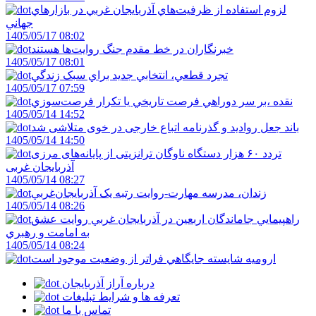
لزوم استفاده از ظرفيت‌هاي آذربايجان غربي در بازارهاي
جهاني
1405/05/17 08:02
خبرنگاران در خط مقدم جنگ روايت‌ها هستند
1405/05/17 08:01
تجرد قطعي، انتخابي جديد براي سبک زندگي
1405/05/17 07:59
نقده ،بر سر دوراهي فرصت تاريخي يا تکرار فرصت‌سوزي
1405/05/14 14:52
باند جعل روادید و گذرنامه اتباع خارجی در خوی متلاشی شد
1405/05/14 14:50
تردد ۶۰ هزار دستگاه ناوگان ترانزیتی از پایانه‌های مرزی
آذربایجان ‌غربی
1405/05/14 08:27
زندان، مدرسه مهارت-روايت رتبه يک آذربايجان‌غربي
1405/05/14 08:26
راهپيمايي جاماندگان اربعين در آذربايجان غربي روايت عشق
به امامت و رهبري
1405/05/14 08:24
اروميه شايسته جايگاهي فراتر از وضعيت موجود است
درباره آراز آذربایجان
تعرفه ها و شرایط تبلیغات
تماس با ما