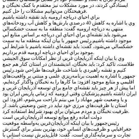
ايستادگي کردند، در مورد مشکلات نيز معتقدم با کمک نخبگان و
فرهيختگان مي‌توانيم مشکلات را حل کنيم.
براي احياي درياچه اروميه بايد نقشه داشته باشيم
وي با اشاره به کاهش 40 درصدي بارش‌ها و کاهش آب رودخانه‌هاي
منتهي به درياچه اروميه گفت: منطقه ما به سمت خشکسالي
مي‌شود بايد نقشه‌اي براي احياي اين درياچه بر اساس منابع آبي
موجود داشته باشيم.رئيس جمهور با بيان اينکه منطقه ما به سمت
خشکسالي مي‌شود، گفت: بايد نقشه‌اي داشته باشيم با شرايط آبي
موجود براي احياي درياچه اروميه قدم برداريم.
وي با بيان اينکه آذربايجان غربي از نظر امکانات سوق الجيشي
طلاست، تاکيد کرد: بايد نخبگان، انديشمندان در استان کنار هم جمع
کنيم و نقشه راهبردي با شناخت ظرفيت‌ها طراحي شود.رئيس
جمهور با اشاره به اهميت برنامه‌ريزي علمي و مبتني بر واقعيت‌هاي
اقليمي و منابع موجود افزود: ما کارها را به نخبگان واگذار کرده‌ايم،
اما پيش از هر چيز بايد نقشه‌اي جامع براي توسعه آذربايجان غربي و
ايران داشته باشيم.پزشکيان وقتي اروميه که زماني پاريس ايران بود
و يا وضعيت شهر مهاباد را مي بينم ناراحت مي‌شوم، افزود: اين
استان با ظرفيت‌هاي مرزي خود نبايد در چنين وضعيتي باشد. از
ظرفيت نخبگان و مردم مي‌توان براي بهبود شرايط استفاده کرد.
دولت آماده رفع موانع توسعه آذربايجان‌غربي است
رئيس‌جمهور با بيان اينکه آذربايجان‌غربي به‌واسطه موقعيت
جغرافيايي و ظرفيت‌هاي انساني خود، بهترين بستر براي گسترش
تجارت و سرمايه‌گذاري است، گفت: قابل‌پذيرش نيست استاني با