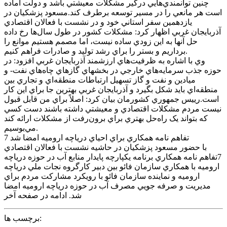
چنين توانمندي‌هايي درگير مشکلات معيشتي باشد و دولت آماده
است هر مانعي را در مسير توسعه برطرف کند.مسعود پزشکيان در
يازدهمين سفر استاني خود و در نشست با فعالان اقتصادي
آذربايجان غربي اظهار کرد: مشکلات کشور در طول سال‌ها رخ داده
حل آنها به اين زودي ساده نيست، اما مصمم هستيم موانع را
برداريم و بستر را براي رشد توليد و صادرات فراهم کنيم.
وي با اشاره به ظرفيت‌هاي ارزشمند آذربايجان غربي افزود: در
حوزه جذب سرمايه‌هاي خارجي در بخشهاي گازهاي چاه‌هاي نفت- و
ميادين و نفت و گاز تسهيل ارتباطات منطقه‌اي و تجاري بين
منطقه‌اي بايد شکل بگيرد و آذربايجان غربي بهترين جا براي اين کار
است.رييس جمهوري کشورمان بيان کرد: اصلاً براي من قابل قبول
نيست مردم مشکلات اقتصادي و معيشتي داشته باشند دست کسي
که بتواند يک راه‌حل بهتري براي برون‌رفت از مشکلات ارائه کند
مي‌بوسيم.
7 تفاهم نامه همکاري براي احياي درياچه اروميه امضا شد
با حضور مسعود پزشکيان در حاشيه نشست با فعالان اقتصادي
7تفاهم نامه همکاري برنامه يکپارچه پايدار منابع آب در حوزه درياچه
اروميه با همکاري سازمان فائو بين دبير کارگروه نجات ملي درياچه
اروميه و نماينده سازمان فائو با رويکرد مشارکت مردم براي
مديريت و صرفه جويي مصرف آب در حوزه درياچه اروميه امضا
شد. ادامه در صفحه آخر
برچسب ها: