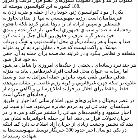
مکتوب درآمد و مورد تصويب کشورهاي عضو قرار گرفت و امروز
188 کشور به اين کنوانسيون پيوسته اند.
يکي از مواد کنوانسيون ژنو، خودداري از حمله و ضربه زدن به
غيرنظاميان است. رژيم صهيونيستي نه تنها از ابتداي تجاوز به
فلسطين و سپس ايران، آن را بارها نقض کرده بلکه با هجوم
وحشيانه به صدا و سيماي جمهوري اسلامي، بار ديگر عدم پايبندي
خود به هر گونه عرف و حقوق بين‌الملل جنگ را ثابت کرد.
صدا و سيما و هر رسانه ديگري محل انباشت توپ و تفنگ و پرتاب
موشک و راکت نيست که طرف مقابل نبرد به آن به منزله
منطقه‌اي نظامي بنگرد و در فرايند مخاصمه براي حمله به آن، حقي
به خود قائل شود.
هر چند نبرد رسانه‌اي ، بخشي از جنگ‌هاي امروزي را شامل مي‌شود
اما رسانه به عنوان محل فعاليت افراد غيرنظامي، نبايد به منزله
هدفي نظامي تلقي شود، بنابراين حمله اسرائيل به صدا و سيما
علاوه بر اينکه چهره غيرقانوني و کريه رژيم غاصب را نشان مي‌دهد،
فقط و فقط براي اخلال در فرايند اطلاع‌رساني و آگاهي مردم از
رخدادهاي جنگي است.
در عصر ديجيتال و فناوري‌هاي نوين اطلاع‌رساني که اخبار از طريق
شبکه‌هاي اجتماعي نيز به مردم مخابره مي‌شود، صدا و سيما نيز
اخبار مشهود و واقعيت‌هاي ميداني را منتشر مي‌کند و مردم را در
جريان تحولات قرار مي دهد. اما اين حمله ناجوانمردانه نشان مي
دهد که دشمن وحشت زيادي از جريان آزاد اطلاعات دارد کما اينکه
در يکي دو سال اخير حدود 300 خبرنگار توسط صهيونيست‌ها به
شهادت رسيده‌اند.