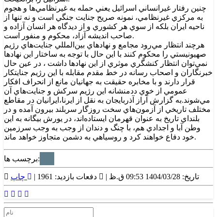
چنين رفتار غيرانساني اسرائيل يعني حمله به غيرنظامي‌ها و هجوم
به مرکزي غيرنظامي، نمونه صريح جنايت جنگي است و نه تنها از
ناحيه ايران بلکه از سوي هر کشوري و از ديدگاه هر انسان آزاده و
صاحب انديشه آزاد، محکوم و منفور است.
هرچند انتظار مي‌رود مجامع و نهادهاي بين‌المللي جنايت‌هاي رژيم
صهيونيستي را محکوم کنند با اين حال با توجه به ساختار اين نهادها
نمي‌توان انتظار کنشگري موثري از اين نهادها داشت ، در عين حال
خبرنگاران و اصحاب رسانه در خط مقدم مقابله با اين رژيم جنايتکار
قرار دارند و با مخابره حقيقت به جهانيان مانع از انحراف افکار
عمومي از خوي ددمنشانه اين رژيم سرکش و جنايت‌هاي آن
مي‌شوند.به گزارش آراز آذربايجان به نقل از ايرنا،ايرانيان در مقاطع
مختلف تاريخي از آزمون‌هاي سخت روزگار سربلند بيرون آمده و در
بلنداي تاريخ به عنوان قهرمان ايستاده‌اند، در يورش بيگانه به اين
وطن آبا و اجدادي هم، با چنگ و دندان از وجب به وجب سرزمين
خود دفاع خواهند کرد و روسياهي به دشمن متجاوز خواهد ماند.
برچسب ها:
تاریخ: 1404/03/28 09:53 ق.ظ |
دفعات بازدید: 1961 |
چاپ