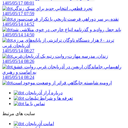
1405/05/17 08:01
تجرد قطعي، انتخابي جديد براي سبک زندگي
1405/05/17 07:59
نقده ،بر سر دوراهي فرصت تاريخي يا تکرار فرصت‌سوزي
1405/05/14 14:52
باند جعل روادید و گذرنامه اتباع خارجی در خوی متلاشی شد
1405/05/14 14:50
تردد ۶۰ هزار دستگاه ناوگان ترانزیتی از پایانه‌های مرزی
آذربایجان ‌غربی
1405/05/14 08:27
زندان، مدرسه مهارت-روايت رتبه يک آذربايجان‌غربي
1405/05/14 08:26
راهپيمايي جاماندگان اربعين در آذربايجان غربي روايت عشق
به امامت و رهبري
1405/05/14 08:24
اروميه شايسته جايگاهي فراتر از وضعيت موجود است
درباره آراز آذربایجان
تعرفه ها و شرایط تبلیغات
تماس با ما
سایت های مرتبط
امانت آذربایجان