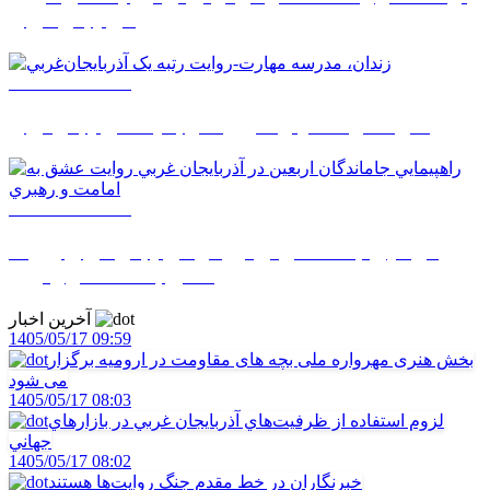
آذربایجان ‌غربی
1405/05/14 08:27
زندان، مدرسه مهارت-روايت رتبه يک آذربايجان‌غربي
1405/05/14 08:26
راهپيمايي جاماندگان اربعين در آذربايجان غربي روايت
عشق به امامت و رهبري
آخرین اخبار
1405/05/17 09:59
بخش هنری مهرواره ملی بچه های مقاومت در ارومیه برگزار
می شود
1405/05/17 08:03
لزوم استفاده از ظرفيت‌هاي آذربايجان غربي در بازارهاي
جهاني
1405/05/17 08:02
خبرنگاران در خط مقدم جنگ روايت‌ها هستند