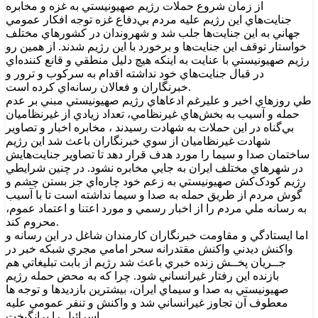
از زمان شروع حملات رژيم صهيونيستي به غزه و مخابره
جنايت‌هاي اين رژيم عليه مردم بي‌دفاع غزه توجه افکار عمومي
جهاني به اين جنايت‌ها جلب شد و شهروندان در کشورهاي مختلف
خواستار توقف اين جنايت‌ها و برخورد با اين رژيم شدند. از همين رو
رژيم صهيونيستي با عنايت به اينکه هيچ دليل منطقي و قانع کننده‌اي
در قبال جنايت‌هاي خود نداشته اقدام به سرکوب و ترور و
خبرنگاران و فعالان رسانه‌اي کرده است.
طي روزهاي اخير و عليرغم ادعاهاي رژيم صهيونيستي مبني بر عدم
حمله و آسيب به بخش‌هاي غيرنظامي، تعداد زيادي از غيرنظاميان
بي‌گناه در اين حملات به شهادت رسيدند ، مخابره اخبار و تصاوير
شهادت غيرنظاميان از سوي خبرنگاران باعث شد اين رژيم
ساختمان صدا و سيما را مورد هدف قرار دهد تا تصاوير جنايت‌هايش
در شهرهاي مختلف ايران به جايي مخابره نشود. در چنين شرايطي
رژيم کودک‌کش صهيونيستي به زعم خود چاره‌اي جز بستن چشم و
گوش مردم از طريق حمله به صدا و سيما نداشته است تا با آسيب
به رسانه ملي مردم را از اخبار رسمي و مورد اعتنا و اعتماد عموم،
محروم کند.
اما ايستادگي و مقاومت خبرنگاران کارمندان شاغل در اين رسانه و
واکنش ديدني واکنش مقتدرانه سحر امامي مجري شبکه خبر در
جــريان پخــش زنده خبري باعث شد رژيم از بابت تبليغاتي هم
بازنده اين رفتار غيرانساني شود. چرا که به محض حمله رژيم
صهيونيستي به صدا و سيماي ايران، بيشترين بازديدها و توجه ها
معطوف آن تجاوز غيرانساني شد و واکنش و تنفر عمومي عليه
اسرائيل را برانگيخت.