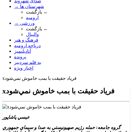
صدای شهروند
→ شهرستان ها
بازگشت ←
ارومیه
→ ورزشی
بازگشت ←
والیبال
فرهنگ و هنر
دریاچه ارومیه
آنادیلیمیز
پرونده
به قلم سردبیر
اخبار ویژه
xفرياد حقيقت با بمب خاموش نمي‌شود
xفرياد حقيقت با بمب خاموش نمي‌شود
عيسي پاشاپور
گروه جامعه: حمله رژيم صهيونيستي به صدا و سيماي جمهوري