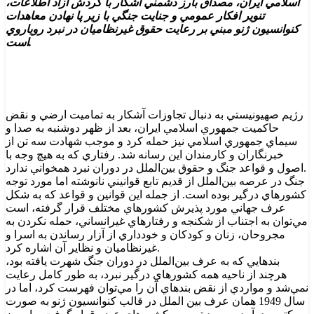
اسلامي ايران، مصداق بارز دشمني آشکار با گردش آزاد اطلاعات،
تنوير افکار عمومي و جنايت جنگي با زير پا نهادن معاهدات
کنوانسيون ژنو مبني بر رعايت حقوق غيرنظاميان در نبرد روياروي
است.
رژيم صهيونيستي به دنبال تجاوزات آشکار به تماميت ارضي و نقض
حاکميت جمهوري اسلامي ايران، بعد از ظهر دوشنبه به صدا و
سيماي جمهوري اسلامي نيز حمله کرد و موجب شهادت سه تن از
خبرنگاران و کارمندان اين رسانه شد. رفتاري که به هيچ وجه با
اصول و قواعد جنگ و حقوق بين‌الملل در دوران نبرد همخواني ندارد.
جنگ در عرصه بين‌الملل از قديم تابع قوانيني نانوشته اما مورد توجه
کشورهاي درگير بوده است. از جمله اين قوانين و قواعد که به شکل
عرف جهاني مورد پذيرش کشورهاي مختلف قرار گرفته، است
مي‌توان به اجتناب از شکنجه و رفتارهاي غيرانساني، حمله نکردن به
مجروحان، زنان و کودکان و خودداري از آزار رساندن به اسرا و
غيرنظاميان و نظاير آن اشاره کرد.
بندهايي که به عرف بين‌الملل در دوران جنگ شهرت يافته بود،
هرچند از ناحيه همه کشورهاي درگير نبرد، به طور کامل رعايت
نمي‌شد و مواردي از نقض بندهاي آن را مي‌توان فهرست کرد، اما در
سال 1949 همان عرف بين الملل در قالب کنوانسيون ژنو به صورت