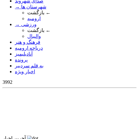
صدای شهروند
→ شهرستان ها
بازگشت ←
ارومیه
→ ورزشی
بازگشت ←
والیبال
فرهنگ و هنر
دریاچه ارومیه
آنادیلیمیز
پرونده
به قلم سردبیر
اخبار ویژه
3992
آخرین اخبار