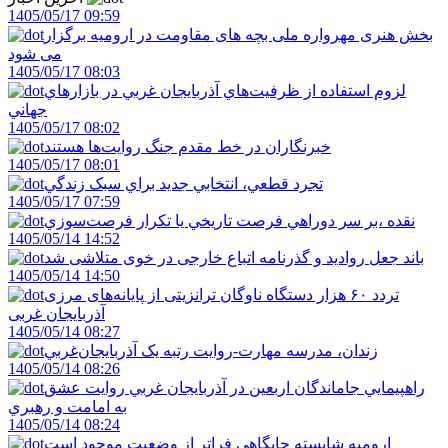
1405/05/17 09:59
بخش هنری مهرواره ملی بچه های مقاومت در ارومیه برگزار
می شود
1405/05/17 08:03
لزوم استفاده از ظرفيت‌هاي آذربايجان غربي در بازارهاي
جهاني
1405/05/17 08:02
خبرنگاران در خط مقدم جنگ روايت‌ها هستند
1405/05/17 08:01
تجرد قطعي، انتخابي جديد براي سبک زندگي
1405/05/17 07:59
نقده ،بر سر دوراهي فرصت تاريخي يا تکرار فرصت‌سوزي
1405/05/14 14:52
باند جعل روادید و گذرنامه اتباع خارجی در خوی متلاشی شد
1405/05/14 14:50
تردد ۶۰ هزار دستگاه ناوگان ترانزیتی از پایانه‌های مرزی
آذربایجان ‌غربی
1405/05/14 08:27
زندان، مدرسه مهارت-روايت رتبه يک آذربايجان‌غربي
1405/05/14 08:26
راهپيمايي جاماندگان اربعين در آذربايجان غربي روايت عشق
به امامت و رهبري
1405/05/14 08:24
اروميه شايسته جايگاهي فراتر از وضعيت موجود است