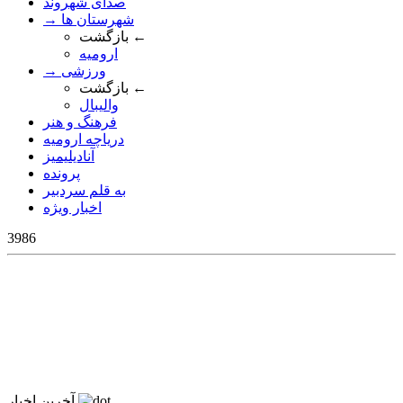
صدای شهروند
→ شهرستان ها
بازگشت ←
ارومیه
→ ورزشی
بازگشت ←
والیبال
فرهنگ و هنر
دریاچه ارومیه
آنادیلیمیز
پرونده
به قلم سردبیر
اخبار ویژه
3986
آخرین اخبار