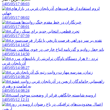
1405/05/17 08:03
لزوم استفاده از ظرفيت‌هاي آذربايجان غربي در بازارهاي
جهاني
1405/05/17 08:02
خبرنگاران در خط مقدم جنگ روايت‌ها هستند
1405/05/17 08:01
تجرد قطعي، انتخابي جديد براي سبک زندگي
1405/05/17 07:59
نقده ،بر سر دوراهي فرصت تاريخي يا تکرار فرصت‌سوزي
1405/05/14 14:52
باند جعل روادید و گذرنامه اتباع خارجی در خوی متلاشی شد
1405/05/14 14:50
تردد ۶۰ هزار دستگاه ناوگان ترانزیتی از پایانه‌های مرزی
آذربایجان ‌غربی
1405/05/14 08:27
زندان، مدرسه مهارت-روايت رتبه يک آذربايجان‌غربي
1405/05/14 08:26
راهپيمايي جاماندگان اربعين در آذربايجان غربي روايت عشق
به امامت و رهبري
1405/05/14 08:24
اروميه شايسته جايگاهي فراتر از وضعيت موجود است
1405/05/12 12:11
اعمال محدودیت‌های ترافیکی در باغ رضوان ارومیه در روز
اربعین