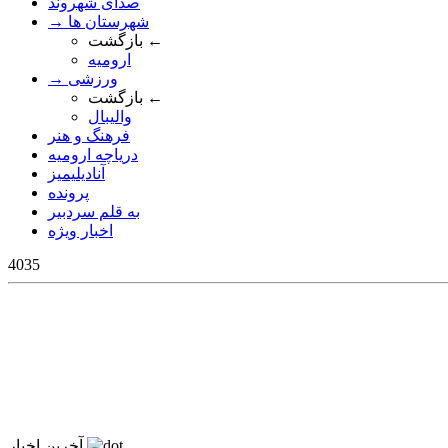
صدای شهروند
→ شهرستان ها
بازگشت ←
ارومیه
→ ورزشی
بازگشت ←
والیبال
فرهنگ و هنر
دریاچه ارومیه
آنادیلیمیز
پرونده
به قلم سردبیر
اخبار ویژه
4035
آخرین اخبار