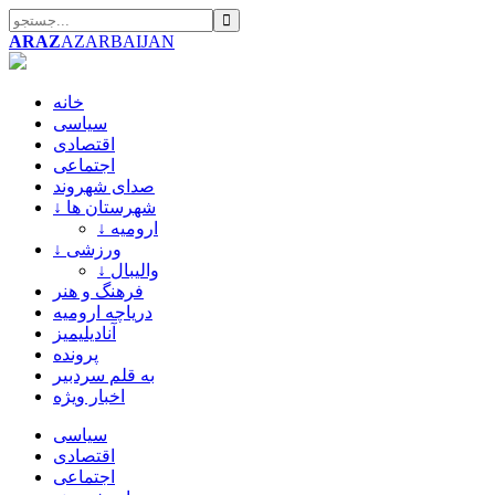
ARAZ
AZARBAIJAN
خانه
سیاسی
اقتصادی
اجتماعی
صدای شهروند
↓ شهرستان ها
↓ ارومیه
↓ ورزشی
↓ والیبال
فرهنگ و هنر
دریاچه ارومیه
آنادیلیمیز
پرونده
به قلم سردبیر
اخبار ویژه
سیاسی
اقتصادی
اجتماعی