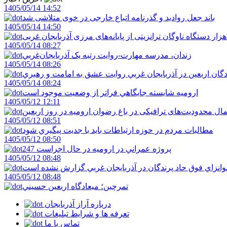
1405/05/14 14:52
باند جعل روادید و گذرنامه اتباع خارجی در خوی متلاشی شد
1405/05/14 14:50
1405/05/14 08:27
زندان، مدرسه مهارت-روايت رتبه يک آذربايجان‌غربي
1405/05/14 08:26
دگان اربعين در آذربايجان غربي روايت عشق به امامت و رهبري
1405/05/14 08:24
اروميه شايسته جايگاهي فراتر از وضعيت موجود است
1405/05/12 12:11
ال محدودیت‌های ترافیکی در باغ رضوان ارومیه در روز اربعین
1405/05/12 08:51
مطالبات مردم در حوزه ارتباطات بايد با جديت پيگيري شود
1405/05/12 08:50
247 پروژه عمراني در اروميه در حال اجراست
1405/05/12 08:48
لوانزاي فوق حاد پرندگان در آذربايجان غربي گزارش نشده است
1405/05/12 08:48
تمرچين؛ ميعادگاه اربعين حسيني
درباره آراز آذربایجان
تعرفه ها و شرایط تبلیغات
تماس با ما