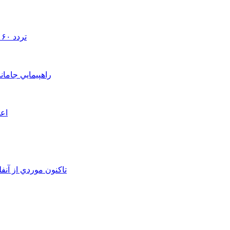
تردد ۶۰ هزار دستگاه ناوگان ترانزیتی از پایانه‌های مرزی آذربایجان ‌غربی
راهپيمايي جامان
اعم
تاکنون موردي از آنف