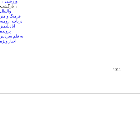
→ ورزشی
بازگشت ←
والیبال
فرهنگ و هنر
دریاچه ارومیه
آنادیلیمیز
پرونده
به قلم سردبیر
اخبار ویژه
4011