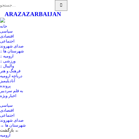
ARAZ
AZARBAIJAN
خانه
سیاسی
اقتصادی
اجتماعی
صدای شهروند
↓ شهرستان ها
↓ ارومیه
↓ ورزشی
↓ والیبال
فرهنگ و هنر
دریاچه ارومیه
آنادیلیمیز
پرونده
به قلم سردبیر
اخبار ویژه
سیاسی
اقتصادی
اجتماعی
صدای شهروند
→ شهرستان ها
بازگشت ←
ارومیه