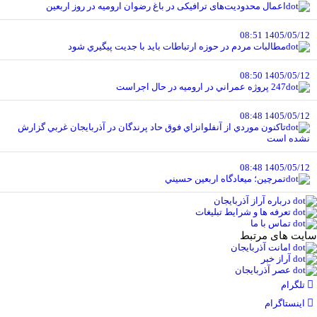
اعمال محدودیت‌های ترافیکی در باغ رضوان ارومیه در روز اربعین
1405/05/12 08:51
مطالبات مردم در حوزه ارتباطات بايد با جديت پيگيري شود
1405/05/12 08:50
247 پروژه عمراني در اروميه در حال اجراست
1405/05/12 08:48
تاکنون موردي از آنفلوانزاي فوق حاد پرندگان در آذربايجان غربي گزارش
نشده است
1405/05/12 08:48
تمرچين؛ ميعادگاه اربعين حسيني
درباره آراز آذربایجان
تعرفه ها و شرایط تبلیغات
تماس با ما
سایت های مرتبط
امانت آذربایجان
آراز خبر
عصر آذربایجان
تلگرام
اینستاگرام