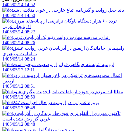
1405/05/14 14:52
باند جعل روادید و گذرنامه اتباع خارجی در خوی متلاشی شد
1405/05/14 14:50
تردد ۶۰ هزار دستگاه ناوگان ترانزیتی از پایانه‌های مرزی
آذربایجان ‌غربی
1405/05/14 08:27
زندان، مدرسه مهارت-روايت رتبه يک آذربايجان‌غربي
1405/05/14 08:26
راهپيمايي جاماندگان اربعين در آذربايجان غربي روايت عشق
به امامت و رهبري
1405/05/14 08:24
اروميه شايسته جايگاهي فراتر از وضعيت موجود است
1405/05/12 12:11
اعمال محدودیت‌های ترافیکی در باغ رضوان ارومیه در روز
اربعین
1405/05/12 08:51
مطالبات مردم در حوزه ارتباطات بايد با جديت پيگيري شود
1405/05/12 08:50
247 پروژه عمراني در اروميه در حال اجراست
1405/05/12 08:48
تاکنون موردي از آنفلوانزاي فوق حاد پرندگان در آذربايجان
غربي گزارش نشده است
1405/05/12 08:48
تمرچين؛ ميعادگاه اربعين حسيني