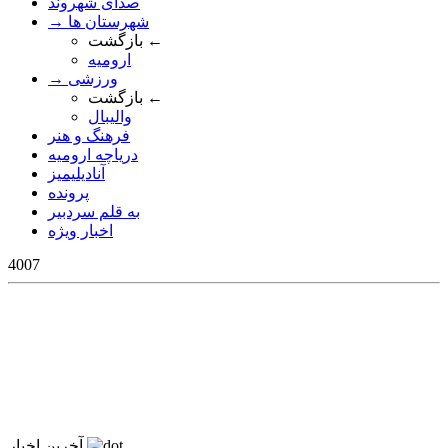
صدای شهروند
→ شهرستان ها
بازگشت ←
ارومیه
→ ورزشی
بازگشت ←
والیبال
فرهنگ و هنر
دریاچه ارومیه
آنادیلیمیز
پرونده
به قلم سردبیر
اخبار ویژه
4007
آخرین اخبار