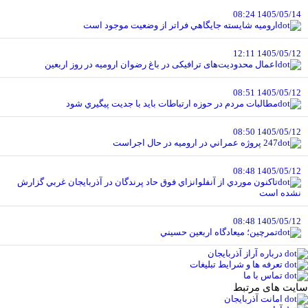
1405/05/14 08:24
اروميه شايسته جايگاهي فراتر از وضعيت موجود است
1405/05/12 12:11
اعمال محدودیت‌های ترافیکی در باغ رضوان ارومیه در روز اربعین
1405/05/12 08:51
مطالبات مردم در حوزه ارتباطات بايد با جديت پيگيري شود
1405/05/12 08:50
247 پروژه عمراني در اروميه در حال اجراست
1405/05/12 08:48
تاکنون موردي از آنفلوانزاي فوق حاد پرندگان در آذربايجان غربي گزارش
نشده است
1405/05/12 08:48
تمرچين؛ ميعادگاه اربعين حسيني
درباره آراز آذربایجان
تعرفه ها و شرایط تبلیغات
تماس با ما
سایت های مرتبط
امانت آذربایجان