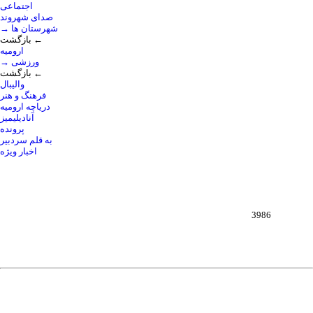
اجتماعی
صدای شهروند
→ شهرستان ها
بازگشت ←
ارومیه
→ ورزشی
بازگشت ←
والیبال
فرهنگ و هنر
دریاچه ارومیه
آنادیلیمیز
پرونده
به قلم سردبیر
اخبار ویژه
3986