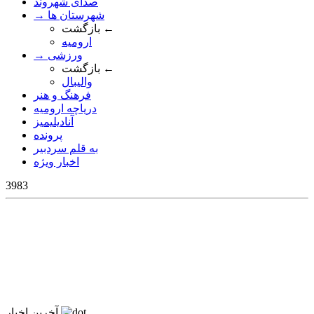
صدای شهروند
→ شهرستان ها
بازگشت ←
ارومیه
→ ورزشی
بازگشت ←
والیبال
فرهنگ و هنر
دریاچه ارومیه
آنادیلیمیز
پرونده
به قلم سردبیر
اخبار ویژه
3983
آخرین اخبار