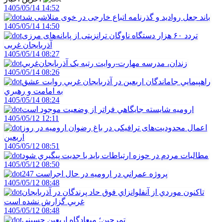
1405/05/14 14:52
باند جعل روادید و گذرنامه اتباع خارجی در خوی متلاشی شد
1405/05/14 14:50
تردد ۶۰ هزار دستگاه ناوگان ترانزیتی از پایانه‌های مرزی
آذربایجان ‌غربی
1405/05/14 08:27
زندان، مدرسه مهارت-روايت رتبه يک آذربايجان‌غربي
1405/05/14 08:26
راهپيمايي جاماندگان اربعين در آذربايجان غربي روايت عشق
به امامت و رهبري
1405/05/14 08:24
اروميه شايسته جايگاهي فراتر از وضعيت موجود است
1405/05/12 12:11
اعمال محدودیت‌های ترافیکی در باغ رضوان ارومیه در روز
اربعین
1405/05/12 08:51
مطالبات مردم در حوزه ارتباطات بايد با جديت پيگيري شود
1405/05/12 08:50
247 پروژه عمراني در اروميه در حال اجراست
1405/05/12 08:48
تاکنون موردي از آنفلوانزاي فوق حاد پرندگان در آذربايجان
غربي گزارش نشده است
1405/05/12 08:48
تمرچين؛ ميعادگاه اربعين حسيني