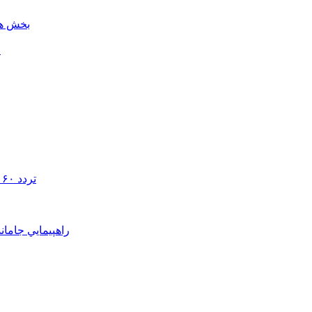
بخش هن
ل
تردد ۶۰ هزار دستگاه ناوگان ترانزیتی از پایانه‌های مرزی آذربایجان ‌غربی
راهپيمايي جامان