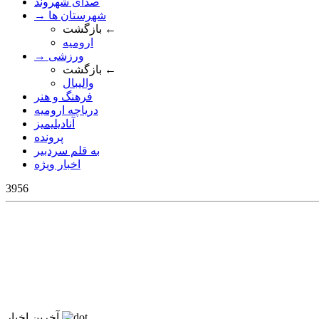
صدای شهروند
→ شهرستان ها
بازگشت ←
ارومیه
→ ورزشی
بازگشت ←
والیبال
فرهنگ و هنر
دریاچه ارومیه
آنادیلیمیز
پرونده
به قلم سردبیر
اخبار ویژه
3956
آخرین اخبار