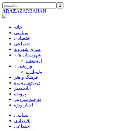
ARAZ
AZARBAIJAN
خانه
سیاسی
اقتصادی
اجتماعی
صدای شهروند
↓ شهرستان ها
↓ ارومیه
↓ ورزشی
↓ والیبال
فرهنگ و هنر
دریاچه ارومیه
آنادیلیمیز
پرونده
به قلم سردبیر
اخبار ویژه
سیاسی
اقتصادی
اجتماعی