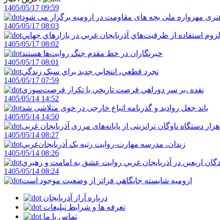
1405/05/17 09:59
ری مهرواره ملی بچه های مقاومت در ارومیه برگزار می شود
1405/05/17 08:03
زوم استفاده از ظرفيت‌هاي آذربايجان غربي در بازارهاي جهاني
1405/05/17 08:02
خبرنگاران در خط مقدم جنگ روايت‌ها هستند
1405/05/17 08:01
تجرد قطعي، انتخابي جديد براي سبک زندگي
1405/05/17 07:59
نقده ،بر سر دوراهي فرصت تاريخي يا تکرار فرصت‌سوزي
1405/05/14 14:52
باند جعل روادید و گذرنامه اتباع خارجی در خوی متلاشی شد
1405/05/14 14:50
1405/05/14 08:27
زندان، مدرسه مهارت-روايت رتبه يک آذربايجان‌غربي
1405/05/14 08:26
دگان اربعين در آذربايجان غربي روايت عشق به امامت و رهبري
1405/05/14 08:24
اروميه شايسته جايگاهي فراتر از وضعيت موجود است
درباره آراز آذربایجان
تعرفه ها و شرایط تبلیغات
تماس با ما