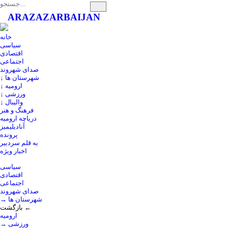
ARAZ
AZARBAIJAN
خانه
سیاسی
اقتصادی
اجتماعی
صدای شهروند
↓ شهرستان ها
↓ ارومیه
↓ ورزشی
↓ والیبال
فرهنگ و هنر
دریاچه ارومیه
آنادیلیمیز
پرونده
به قلم سردبیر
اخبار ویژه
سیاسی
اقتصادی
اجتماعی
صدای شهروند
→ شهرستان ها
بازگشت ←
ارومیه
→ ورزشی