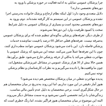
چرا پزشکان عمومي تمايلي به ادامه فعاليت در حوزه پزشکي يا ورود به
دوره‌هاي تخصصي ندارند؟
دلايل متعددي وجود دارد؛ اول اينکه نظام ارجاع و پزشک خانواده به‌درستي اجرا
نشده و پزشکان عمومي در اين سيستم به کار گرفته نشده‌اند. دوم، ورود به
دوره‌هاي تخصصي محدود است و بسياري از پزشکان عمومي به دليل شرايط
سخت يا کمبود ظرفيت، وارد اين دوره‌ها نمي‌شوند.
از طرف ديگر، تعرفه‌هاي پزشکي به‌گونه‌اي تنظيم شده که براي پزشکان عمومي
به‌صرفه نيست. تعرفه‌هاي فعلي حداقل 60 درصد با قيمت تمام‌شده خدمات
پزشکي فاصله دارد. اين باعث مي‌شود پزشکان عمومي نتوانند مطب‌داري کنند،
چون با اين تعرفه‌ها عملاً ضرر مي‌کنند. نتيجه اين مي‌شود که پزشک عمومي يا
مهاجرت شغلي مي‌کند يا به‌کلي از حرفه پزشکي خارج مي‌شود. طبق برآوردها،
همين حالا بيش از 30 هزار پزشک عمومي در مشاغل غيرپزشکي مشغول‌اند،
چون ما واقعيت‌ها را ناديده مي‌گيريم و به نظرات کارشناسان و نظام پزشکي
توجه نمي‌کنيم.
پديده مهاجرتِ شغلي در ميان پزشکان متخصص هم ديده مي‌شود؟
هنوز آمار دقيقي در اين مورد نداريم، اما اين روند به‌تدريج در ميان متخصصان هم
در حال شکل‌گيري است. برخي متخصصان به دليل عدم تأمين مالي مناسب،
زندگي‌شان با درآمد تخصصي تأمين نمي‌شود و به سمت مشاغل ديگر مي‌روند.
البته اين موضوع در ميان متخصصان هنوز فراگير نشده، اما زنگ خطري است که
بايد صداي آن را زودتر شنيد.