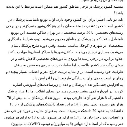
مسئله کمبود پزشک در برخي مناطق کشور هم ممکن است مرتبط با اين پديده
باشد؟
بله، دو دليل اصلي براي اين کمبود وجود دارد: اول، توزيع نامناسب پزشکان در
کشور است؛ حدود 42 درصد متخصصان ما در پنج کلان‌شهر متمرکزند و در برخي
رشته‌هاي تخصصي، تا 50 درصد متخصصان در تهران ساکن هستند. اين توزيع
نامتعادل باعث کمبود پزشک در مناطق محروم مي‌شود. دوم، شرايط ماندگاري
متخصصان در شهرهاي کوچک مناسب نيست. وقتي دوره طرح پزشکان تمام
مي‌شود، بسياري ترجيح مي‌دهند به کلان‌شهرها يا مراکز استان‌ها مهاجرت کنند.
علاوه بر اين، در برخي رشته‌ها ورودي به دوره‌هاي تخصصي کاهش يافته و در
برخي ديگر، نياز کشور بالاست، اما سامانه تربيت نيروي متخصص به سقف
ظرفيت خود رسيده است. براي مثال، تربيت جراح مغز و اعصاب بسيار پيچيده و
زمان‌بر است و نمي‌توان به‌سادگي ظرفيت آن را افزايش داد.
به افزايش چشمگير تعداد پزشکان و فقدان زيرساخت‌هاي آموزشي اشاره
کرديد؛ در اين‌باره کمي بيشتر توضيح دهيد. در ابتداي انقلاب، ما 13 هزار پزشک
داشتيم که 8 هزار نفر آن‌ها خارجي بودند. امروز تعداد پزشکان ما به بيش از 170
هزار نفر رسيده، يعني بيش از 14 برابر. تعداد دانشکده‌هاي پزشکي از 7 تا 10
دانشکده به حدود 70 دانشکده رسيده است. به‌عنوان مثال، در حوزه جراحي مغز
و اعصاب، تعداد جراحان ما از 1.4 به ازاي هر ميليون نفر به 13 به ازاي هر ميليون
نفر رسيده که از استاندارد جهاني (6 به ميليون) و توصيه WHO (4 به ميليون)