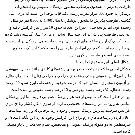
ظرفيت پذيرش دانشجوي پزشکي، مجموع پزشکان عمومي و دانشجويان
پزشکي به حدود 190 هزار نفر مي‌رسد. نکته قابل‌توجه اين است که در 45 سال
گذشته، ظرفيت پذيرش دانشجوي پزشکي تا سال 1400 به 8500 نفر در سال
رسيده بود، اما در سه سال اخير اين عدد به حدود 16 هزار نفر افزايش يافته و
اين يعني ظرفيت پذيرش در اين سه سال به‌اندازه کل 45 سال گذشته رشد کرده
است. کدام‌يک از زيرساخت‌هاي لازم براي تربيت دانشجوي پزشکي در اين مدت
دو برابر شده است که چنين افزايش ظرفيتي را توجيه کند؟ اين يک موضوع
بسيار جدي است و نياز به بازنگري دارد.
اشکال اصلي اين موضوع کجاست؟
مشکل اصلي ما کمبود متخصص در برخي رشته‌هاي کليدي مانند اطفال، بيهوشي،
طب اورژانس، عفوني و حتي رشته‌هاي جراحي و جراحي زنان است. براي مثال،
در آزمون دستياري امسال، تنها 10 درصد ظرفيت رشته طب اورژانس، 22 درصد
رشته اطفال، 32 درصد رشته بيهوشي و 15 درصد رشته عفوني پر شده است.
اين در حالي است که ما بيش از صد هزار پزشک عمومي داريم، اما اين پزشکان
تمايلي به ورود به اين رشته‌هاي تخصصي ندارند. از سوي ديگر، فشار زيادي براي
افزايش ظرفيت پذيرش پزشک عمومي وجود دارد، درحالي‌که وزارت بهداشت
اعلام کرده زيرساخت‌هاي لازم براي اين افزايش وجود ندارد. اين نگاه نامتعادل و
غيرمنطقي به دو مقوله پزشک عمومي و متخصص، نظام سلامت را دچار مشکل
کرده است.