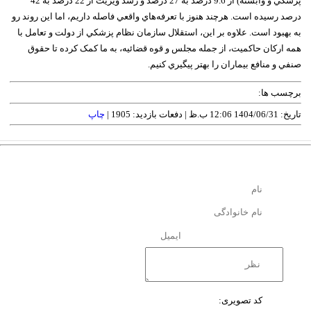
پزشکي و وابسته) از 9.6 درصد به 27 درصد و رشد ويزيت از 22 درصد به 42
درصد رسيده است. هرچند هنوز با تعرفه‌هاي واقعي فاصله داريم، اما اين روند رو
به بهبود است. علاوه بر اين، استقلال سازمان نظام پزشکي از دولت و تعامل با
همه ارکان حاکميت، از جمله مجلس و قوه قضائيه، به ما کمک کرده تا حقوق
صنفي و منافع بيماران را بهتر پيگيري کنيم.
برچسب ها:
تاریخ: 1404/06/31 12:06 ب.ظ |
دفعات بازدید: 1905 |
چاپ
کد تصویری: