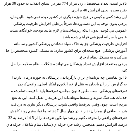
بالاتر است. تعداد متخصصان زن نيز از 774 نفر در ابتداي انقلاب به حدود 30 هزار
نفر رسيده، يعني افزايش 40 برابري.
اين رشد کمي و کيفي در هيچ حوزه ديگري در کشور ديده نمي‌شود. بااين‌حال،
برخي بدون توجه به اين دستاوردها، صرفاً بر طبل افزايش ظرفيت پزشکي
عمومي مي‌کوبند، بدون اينکه زيرساخت‌هاي لازم مانند بودجه، خوابگاه، هيئت
علمي يا سرانه آموزشي فراهم شده باشد.
افزايش ظرفيت پزشکي جز به خاک سياه نشاندن پزشکي کشور و سامانه
آموزش پزشکي، هيچ نتيجه‌اي براي کشور ندارد؛ نه مشکل کمبود متخصص را حل
مي‌کند و نه مشکل نظام ارجاع.
برخي معتقدند افزايش تعداد پزشکان مي‌تواند مشکلات نظام سلامت را حل
کند.
با اين تفاسير، چه برنامه‌اي براي بازگرداندن پزشکان به حوزه درمان داريد؟
به گزارش آراز آذربايجان به نقل از خبرآنلاين،راهکار اصلي، واقعي‌کردن
تعرفه‌هاي پزشکي است. طبق قانون مجلس، تعرفه‌ها بايد با قيمت تمام‌شده
خدمات هماهنگ شوند و بيمه‌ها موظف‌اند اين هزينه را تقبل کنند. اين به نفع
مردم است، چون وقتي تعرفه‌ها واقعي شوند، پزشکان ديگر نيازي به دريافت
هزينه اضافي از بيماران ندارند. در چهار سال گذشته، ما توانستيم روند کاهش
تعرفه‌هاي واقعي را متوقف کنيم و رشد ميانگين تعرفه‌ها را از 14.5 درصد به 32
درصد افزايش دهيم. همچنين، رشد جزء حرفه‌اي (شامل تمام شاغلان حرفه‌هاي