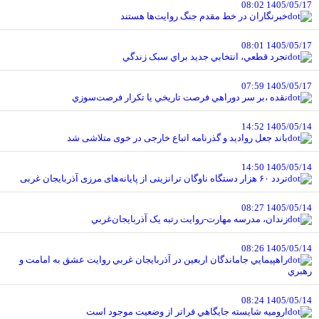
1405/05/17 08:02
خبرنگاران در خط مقدم جنگ روايت‌ها هستند
1405/05/17 08:01
تجرد قطعي، انتخابي جديد براي سبک زندگي
1405/05/17 07:59
نقده ،بر سر دوراهي فرصت تاريخي يا تکرار فرصت‌سوزي
1405/05/14 14:52
باند جعل روادید و گذرنامه اتباع خارجی در خوی متلاشی شد
1405/05/14 14:50
تردد ۶۰ هزار دستگاه ناوگان ترانزیتی از پایانه‌های مرزی آذربایجان ‌غربی
1405/05/14 08:27
زندان، مدرسه مهارت-روايت رتبه يک آذربايجان‌غربي
1405/05/14 08:26
راهپيمايي جاماندگان اربعين در آذربايجان غربي روايت عشق به امامت و
رهبري
1405/05/14 08:24
اروميه شايسته جايگاهي فراتر از وضعيت موجود است