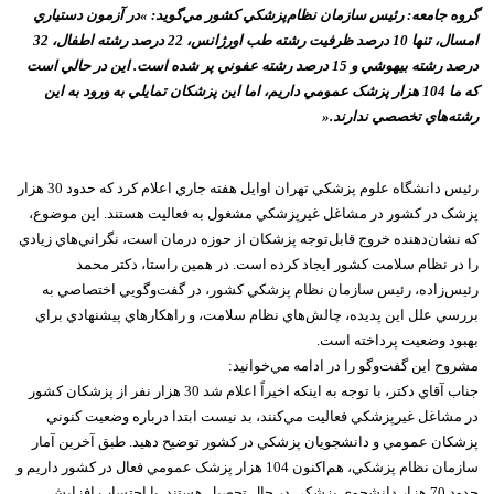
گروه جامعه: رئيس سازمان نظام‌پزشکي کشور مي‌گويد: »در آزمون دستياري
امسال، تنها 10 درصد ظرفيت رشته طب اورژانس، 22 درصد رشته اطفال، 32
درصد رشته بيهوشي و 15 درصد رشته عفوني پر شده است. اين در حالي است
که ما 104 هزار پزشک عمومي داريم، اما اين پزشکان تمايلي به ورود به اين
رشته‌هاي تخصصي ندارند.«
رئيس دانشگاه علوم پزشکي تهران اوايل هفته جاري اعلام کرد که حدود 30 هزار
پزشک در کشور در مشاغل غيرپزشکي مشغول به فعاليت هستند. اين موضوع،
که نشان‌دهنده خروج قابل‌توجه پزشکان از حوزه درمان است، نگراني‌هاي زيادي
را در نظام سلامت کشور ايجاد کرده است. در همين راستا، دکتر محمد
رئيس‌زاده، رئيس سازمان نظام پزشکي کشور، در گفت‌وگويي اختصاصي به
بررسي علل اين پديده، چالش‌هاي نظام سلامت، و راهکارهاي پيشنهادي براي
بهبود وضعيت پرداخته است.
مشروح اين گفت‌وگو را در ادامه مي‌خوانيد:
جناب آقاي دکتر، با توجه به اينکه اخيراً اعلام شد 30 هزار نفر از پزشکان کشور
در مشاغل غيرپزشکي فعاليت مي‌کنند، بد نيست ابتدا درباره وضعيت کنوني
پزشکان عمومي و دانشجويان پزشکي در کشور توضيح دهيد. طبق آخرين آمار
سازمان نظام پزشکي، هم‌اکنون 104 هزار پزشک عمومي فعال در کشور داريم و
حدود 70 هزار دانشجوي پزشکي در حال تحصيل هستند. با احتساب افزايش