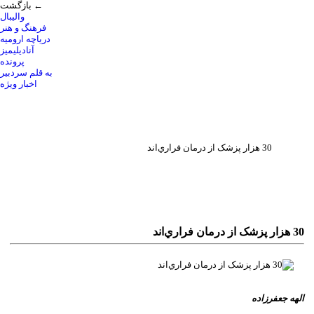
بازگشت ←
والیبال
فرهنگ و هنر
دریاچه ارومیه
آنادیلیمیز
پرونده
به قلم سردبیر
اخبار ویژه
30 هزار پزشک از درمان فراري‌اند
30 هزار پزشک از درمان فراري‌اند
الهه جعفرزاده