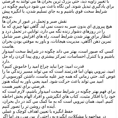
با تغيير زاويه ديد، حتي بزرگ ترين بحران ها مي توانند به فرصتي
براي يادگيري تبديل شوند. اين نگاه باعث مي شود دريابيم چگونه در
شرايط سخت قوي باشيم و به جاي تسليم شدن، با انگيزه پيش
برويم.
نقش صبر و تحمل در عبور از بحران ها
هيچ پيروزي اي بدون صبر به دست نمي آيد. گاهي تنها چيزي که ما
را در روزهاي دشوار زنده نگه مي دارد، توانايي در تحمل درد و
انتظار براي بهتر شدن شرايط است. راه هاي افزايش صبر شامل
تمرين ذهن آگاهي، مديريت هيجانات، و باور به موقتي بودن بحران
هاست.
کسي که صبور است، بهتر مي داند چگونه در شرايط سخت اميدوار
باشيم و با کنترل احساسات، تمرکز بيشتري روي پيدا کردن راه حل
دارد.
قدرت اميد: چرا نبايد چراغ اميد را خاموش کنيم؟
اميد، نيرويي پنهان اما قدرتمند است که مي تواند مسير زندگي ما را
عوض کند. حتي زماني که همه چيز عليه ماست، داشتن کورسويي از
اميد مي تواند باعث حرکت شود. اميد يعني باور به اينکه هنوز
فرصتي براي تغيير هست.
براي فهم بهتر چگونه در شرايط سخت اميدوار باشيم، لازم است که
خود را با افکار مثبت، کتاب هاي انگيزشي و افراد الهام بخش احاطه
کنيم. اميد، همان نيرويي است که به ما کمک مي کند در دل بحران،
آينده اي روشن تر را تصور کنيم.
حفظ انگيزه با تعيين اهداف کوچک و عملي
در مواجهه با مشکلات، انگيزه به راحتي از بين مي رود. اما اگر