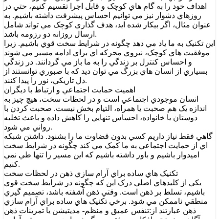
اهداف خود را به گام هاي کوچک و قابل اجرا تقسيم کنيم، حتي در
روزهاي دشوار نيز مي توانيم احساس پيشرفت داشته باشيم. به
عنوان مثال، اگر بيکار شده ايد، هدف گذاري کوچک مي تواند شامل
ارسال روزانه دو رزومه باشد.
اين تکنيک به ما ياد مي دهد چگونه در شرايط سخت قوي باشيم. زيرا
موفقيت هاي کوچک، نيروي محرکه اي براي ادامه مسير مي شوند
و احساس کنترل بر زندگي را به ما باز مي گردانند. در زندگي
بسياري از انسان هاي بزرگ مي توان ديد که با صبوري توانستند از
دل تاريکي، نور را پيدا کنند.
اهميت حمايت اجتماعي و ارتباط با ديگران
انسان موجودي اجتماعي است و در لحظات سخت، هيچ چيز به
اندازه يک هم صحبت يا همراه، التيام بخش نيست. صحبت کردن با
دوستان يا خانواده، احساس تنهايي را کاهش داده و باعث تخليه
رواني مي شود.
گاهي فقط نياز داريم کسي بدون قضاوت ما را بشنود. داشتن شبکه
اي از حمايت اجتماعي به ما کمک مي کند چگونه در شرايط سخت
اميدوار باشيم و باور داشته باشيم که اين مسير را تنها طي نمي
کنيم.
تکنيک هاي ساده براي آرام سازي ذهن در لحظات سخت
يکي از کليدهاي اصلي درک اين که چگونه در شرايط سخت قوي
باشيم، تسلط بر ذهن است. وقتي ذهن آشفته باشد، تصميم گيري
منطقي ناممکن مي شود. برخي تکنيک هاي ساده براي آرام سازي
ذهن عبارتند از:تنفس عميق و منظم- مديتيشن يا تمرينات ذهن