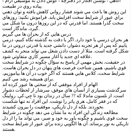
آگاهي - نوشتن افکار در دفترچه - گوش دادن به موسيقي آرام -
پياده روي در طبيعت.
اين روش ها باعث مي شوند فشار رواني کاهش يافته و توان ذهني
براي عبور از شرايط سخت افزايش يابد. فراموش نکنيد: روزهاي
سخت گذرا هستند. اما قدرتي که در اين روزها درون ما شکل مي
گيرد، ماندگار است.
درس هايي که از بحران ها مي گيريم
هر بحران درسي با خود دارد. اگر با دقت به گذشته نگاه کنيم، درمي
يابيم که پس از هر تجربه دشوار، دانشي جديد يا قدرتي دروني در ما
شکل گرفته است. مثلا از دست دادن شغل مي تواند منجر به کشف
علاقه اي جديد يا آغاز مسير کاري متفاوتي شود.
در حقيقت، بخش مهمي از پاسخ به سؤال چگونه در شرايط سخت
قوي باشيم، همين شناخت فرصت هاي پنهان در دل بحران هاست.
شرايط سخت، کلاس هايي هستند که اگر خوب در آن ها بياموزيم،
براي هميشه رشد مي کنيم.
الهام از افراد موفقي که از سختي ها عبور کرده اند
سرگذشت بسياري از انسان هاي موفق، سرشار از لحظات دشوار
است. از نلسون ماندلا که ?? سال در زندان بود تا جِي.کي. رولينگ
که در فقر کامل، هري پاتر را نوشت. اين افراد نه تنها شکست
نخوردند. بلکه از دل تاريکي، موفقيت را بيرون کشيدند.
مطالعه زندگي اين افراد به ما نشان مي دهد چگونه در شرايط
سخت قوي باشيم و چگونه باور به خود و صبر، مي تواند ما را از دل
تاريکي به نور برساند. آن ها الگويي زنده براي عبور از شرايط سخت
هستند.