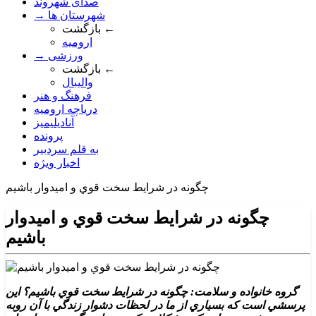
صدای شهروند
→ شهرستان ها
بازگشت ←
ارومیه
→ ورزشی
بازگشت ←
والیبال
فرهنگ و هنر
دریاچه ارومیه
آنادیلیمیز
پرونده
به قلم سردبیر
اخبار ویژه
چگونه در شرايط سخت قوي و اميدوار باشيم
چگونه در شرايط سخت قوي و اميدوار
باشيم
گروه خانواده و سلامت: چگونه در شرايط سخت قوي باشيم؟ اين
پرسشي است که بسياري از ما در لحظات دشوار زندگي با آن روبه