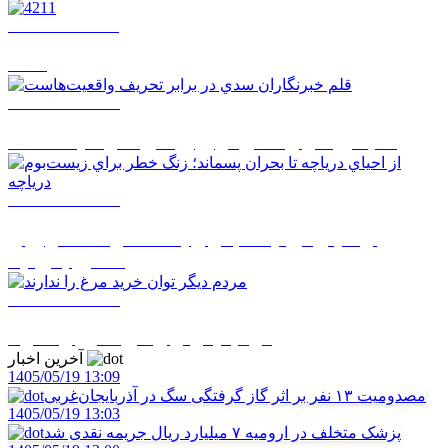
1405/05/19 11:51
4211
1405/05/18 10:42
قلم خبرنگاران سدي در برابر تحريف واقعيت‌هاست
1405/05/18 10:40
از احياي درياچه تا بحران پسماند؛ زنگ خطر براي
زيست‌بوم درياچه
1405/05/18 10:39
مردم ديگر توان خريد مرغ را ندارند
آخرین اخبار
1405/05/19 13:09
مصدومیت ۱۳ نفر بر اثر گاز گرفتگی سگ در آذربایجان‌غربی
1405/05/19 13:03
پزشک متخلف در ارومیه ۷ میلیارد ریال جریمه نقدی شد