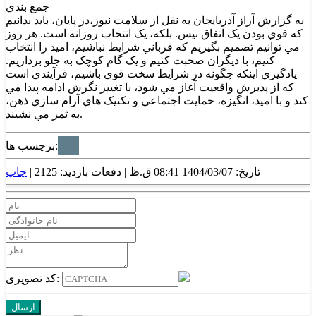
جمع بندي
به گزارش آراز آذربايجان به نقل از سلامت نيوز،در پايان، بايد بدانيم
که قوي بودن يک اتفاق نيس. بلکه، يک انتخاب روزانه است. هر روز
مي توانيم تصميم بگيريم که قرباني شرايط نباشيم، اميد را انتخاب
کنيم، با ديگران صحبت کنيم و يک گام کوچک به جلو برداريم.
يادگيري اينکه چگونه در شرايط سخت قوي باشيم، فرآيندي است
که از پذيرش واقعيت آغاز مي شود، با تغيير نگرش ادامه پيدا مي
کند و با اميد، انگيزه، حمايت اجتماعي و تکنيک هاي آرام سازي ذهن،
به ثمر مي نشيند.
برچسب ها:
تاریخ: 1404/03/07 08:41 ق.ظ |
دفعات بازدید: 2125 |
چاپ
کد تصویری: