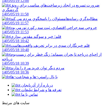
1405/05/19 12:00
ضرورت تسريع در ايجاد زيرساخت‌هاي مناسب براي رونق
گردشگري
1405/05/19 11:58
مطالبه‌گري رسانه‌هامسئولان را پاسخگوي مردم مي کند
1405/05/19 11:57
خروجي سه جراحي اقتصادي، ثبت سه رکورد تورمي بود
1405/05/19 11:53
قلم؛ خبر و سوگند مقدس بيداري
1405/05/18 10:42
قلم خبرنگاران سدي در برابر تحريف واقعيت‌هاست
1405/05/18 10:40
از احياي درياچه تا بحران پسماند؛ زنگ خطر براي زيست‌بوم
درياچه
1405/05/18 10:39
مردم ديگر توان خريد مرغ را ندارند
1405/05/18 10:36
با بال راستي¬ها و شجاعت¬ها
درباره آراز آذربایجان
تعرفه ها و شرایط تبلیغات
تماس با ما
سایت های مرتبط