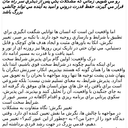
رو مي شويم. زماني که مشکلات يکي پس از ديگري سر راه مان
قرار مي گيرند، حفظ قدرت دروني و اميد به آينده مي تواند چالشي
بزرگ باشد.
اما واقعيت اين است که انسان ها توانايي شگفت انگيزي براي
تطبيق با شرايط و بازسازي روحيه خود دارند. با تکيه بر صبر، تغيير
نگرش، اتکا به باورهاي مثبت و ايجاد هدف هاي کوچک و قابل
دستيابي، مي توان حتي در تاريک ترين روزها نيز روزنه اي از نور و
اميد يافت و با قدرت به مسير ادامه داد.
درک واقعيت: اولين گام براي پذيرش شرايط سخت
براي اينکه بدانيم چگونه در شرايط سخت قوي باشيم، ابتدا بايد
واقعيت ها را همان گونه که هستند بپذيريم. انکار، سرزنش ديگران يا
پنهان شدن پشت توجيه ها تنها روند مواجهه با بحران را به تعويق مي
اندازد. پذيرش شرايط، به معناي تسليم شدن نيست؛ بلکه شروعي
است براي يافتن راه حل هاي موثر.انسان هاي موفق ياد گرفته اند
به جاي جنگيدن با واقعيت، آن را تحليل کنند و بپذيرند. اين پذيرش،
سکوي پرتابي براي برنامه ريزي و اقدام آگاهانه در مسير عبور از
شرايط سخت است.
تغيير نگرش؛ نگاه متفاوت به مشکلات
در مواجهه با چالش ها، نگرش ما نقش تعيين کننده اي دارد. وقتي
ديدگاه خود را از »چرا من؟« به »چطور از اين عبور کنم؟« تغيير مي
دهيم، قدمي بزرگ در جهت رشد فردي برداشته ايم.