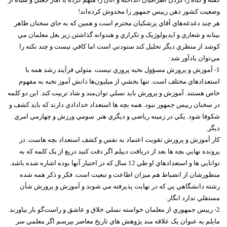
وضعيت کشور ذهن رييس جمهور را مخدوش کرده‌اند!
هر چند دغدغه‌هاي آقاي پزشکيان محترم است و همين که به جاي سخنان ظاهر
بينانه و شعاري و ايديولوژيک و تکراري و هندوانه گذاشتن زير بغل معلمان مي
کوشد از منظري ديگر تحليل کند ستودني است اما کافي نيست و چند نکته را
مي‌توان يادآور شد:
1- آموزش و پرورش مسؤول نخبه پروري نيست. متولي فرآيند رشد همه با
استعدادهاي مختلف است. تنها بخشي از ميليون‌ها دانش آموز نخبه به مفهوم
خاص هستند. آموزش و پرورش بايد نسلي توان‌مند و شاد تربيت کند. اين دو کلمه
در سخنان رييس جمهور نبود. همه بچه ها استعداد خدادادي دارند که بايد کشف و
شکوفا شود. يکي در زمينه رياضي و ديگري هنر. سومي ورزش و چهارمي امري
ديگر.
کار آموزش و پرورش تقويت اعتماد به نفس و کشف استعداد بچه هاست. در
پرونده نهايي بچه ها بعد از دريافت ديپلم اگر دقت کنيد دريغ از يک کلمه که به
توانايي ها و استعدادهاي او طي 12 سال که در اختيار آنها بوده اشاره شده باشد.
منظورشان از انضباط هم ميزان اطاعت و تبعيت است. فکر و ذکر همه شده
رشته دانشگاهي يي که در نهايت پذيرفته مي شوند و آموزش و پرورش شأن
مستقلي ندارد انگار.
2- رييس جمهوري از معلمان خواسته نسلي خلاق و عاشق و راست‌گو بار بياورند.
مايلم به عنوان يک علاقه مند پژوهش هاي تاريخ معاصر بپرسم اگر معلمي سر