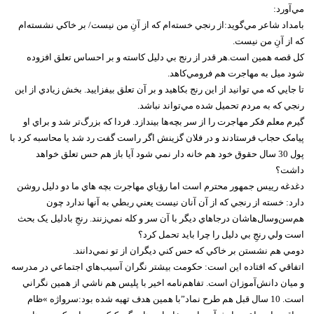
مي‌آورد:
بامداد شاعر مي‌گويد:از رنجي خسته‌ام که از آنِ من نيست/ بر خاکي نشسته‌ام
که از آنِ من نيست.
کل قصه همين است.هر قدر از رنج بي دليل کاسته و بر احساس تعلق افزوده
شود ميل به مهاجرت هم فرومي‌کاهد.
تا جايي که مي توانيد از اين رنج بکاهيد و بر آن تعلق بيفزاييد. بخش زيادي از اين
رنجي که به مردم تحميل شده مي‌تواند نباشد.
گيرم معلم فکر مهاجرت را از سر بچه‌ها بيندازد. فردا که بزرگ‌تر شد و براي او
پيامک حجاب فرستادند و در فلان گزينش اگر راست گفت رد شد يا محاسبه کرد با
پول 30 سال حقوق خود هم خانه دار نمي شود آيا باز هم حس تعلق خواهد
داشت؟
دغدغه رييس جمهور محترم است اما رؤياي مهاجرت بچه هاي ما دو دليل روشن
دارد: خسته از رنجي که از آن آنان نيست يعني ربطي به آنها ندارد چون
هم‌سن‌و‌سال‌هاشان درجاهاي ديگر با آن سر و کله نمي‌زنند. رنجِ بادليل يک بحث
است ولي رنجِ بي دليل را چرا بايد تحمل کرد؟
دومي هم نشستن بر خاکي که حس کني ديگران از تو نمي‌دانند.
اتفاقي که افتاده اين است: حکومت بيشتر نگران آسيب‌هاي اجتماعي در مدرسه
و ميان دانش‌آموزان است. تفاهم‌نامه اخير با پليس هم ناشي از همين نگراني
است. 10 سال قبل هم طرح نماد”با همين هدف تهيه شده بود:سرواژه »ظام