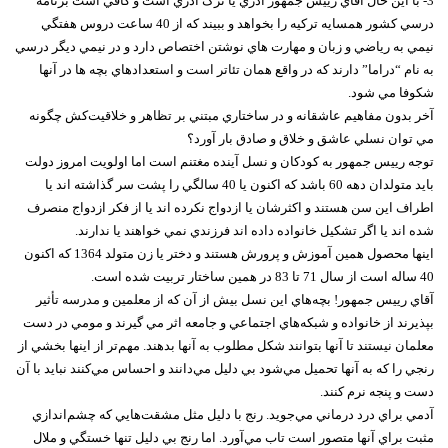
3- با اين حال آقاي رييس جمهور آذري‌ يا ترک آذري است و کافي است برنامه
درسي کشور همسايه ترکيه را بخواهد و ببيند که از 40 ساعت دروس هفتگي
نيمي به رياضي و زبان و مهارت هاي نوشتن اختصاص دارد و در نيمي ديگر درسي
به نام “دراما” دارند که در واقع همان تئاتر است و استعدادهاي بچه ها در آنها
شکوفا مي شود.
آخر بدون مفاهيم عاشقانه و در ساختاري مبتني بر تظاهر و خلاقيت‌کش چگونه
مي توان نسلي عاشق و خلاق و صادق بار آورد؟
توجه رييس جمهور به کودکان و نسل آينده مغتنم است اما اولويت امروز دولت
بايد متولدان دهه 60 باشد که اکنون يا 40 سالگي را پشت سر گذاشته اند يا
اطراف اين سن هستند و اکثرشان يا ازدواج نکرده اند يا از فکر ازدواج منصرف
شده اند يا اگر تشکيل خانواده داده اند فرزندي نمي خواهند يا ندارند.
اينها محصول همين آموزش و پرورش هستند و دختر يا زن متولد 1364 که اکنون
40 ساله است از سال 71 تا 83 در همين ساختار تربيت شده است.
آقاي رييس جمهور! بچه‌هاي اين نسل بيش از آن که از معلمين و مدرسه تأثير
بپذيرند از خانواده و شبکه‌هاي اجتماعي و جامعه اثر مي گيرند و مومي در دست
معلمان نيستند تا آنها بتوانند شکل مطلوب به آنها بدهند. مهم‌تر از اينها بخشي از
رنجي را که به آنها تحميل مي‌شود بي دليل مي‌دانند و احساس مي‌کنند نبايد با آن
دست و پنجه نرم کنند.
آدمي براي درد درماني مي‌جويد. رنج با دليل مثل مشقت‌هايي که چشم‌اندازي
مثبت براي آنها متصور است تاب مي‌آورد. اما رنج بي دليل تنها خستگي و ملال