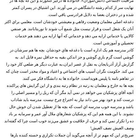
مراقبت اجتماعي دانش‌آموزان«. خانواده ها درگير کنکورند و اين که بچه ها در
نهايت سر از کدام رشته دانشگاهي در مي آورند. اين اشتياق در پسران کمتر
شده و در دختران بعضا به دلايل فرادرسي باقي است.
دغدغه اصلي معلمان وضعيت رفاهي و معيشتي خودشان است. معلمي براي اکثر
آنان يک شغل است و قرار نيست مثل شمع آب شوند تا نوربتابانند. هر صنفي
کالايي يا خدماتي ارايه مي دهد و خدماتي که آنها ارايه مي دهند هم خدمات
تحصيلي و آموزشي است.
کادر مدرسه هم يک اداره است با دغدغه هاي خودشان. بچه ها هم سرشان در
گوشي است گرم بازي گوشي و جز اندکي بقيه به حداقل نمره قايل اند. به
گزارش آراز آذربايجان به نقل از عصر ايران،به عبارت ديگر هر ضلعي کار خود را
مي کند. حکومت نگران آسيب هاي اجتماعي و اعتياد و مواد مخدر است چنان که
در تفاهم نامه با پليس هويداست. خانواده ها به دانشگاه فکر مي کنند.
بچه ها به خارج و معلمان به رتبه در نظام رتبه بندي و از اين گرايش هاي پراکنده
آنچه آقاي پزشکيان مي خواهد در نمي آيد مگر آن که ريل را و مسير اصلي را
درست کند و خود بهتر مي داند نياز به اختراع چرخ نيست. مدرسه بايد شاداب
باشد و مدرسه خوب مدرسه اي است که بچه ها از تعطيل شدن آن خوش حال
نشوند. با اين همه هم اين که پزشکيان شعارهاي ملال آور عمر و سرمايه بر باد
ده را تکرار نمي کند و حرف از خلاقيت و عشق مي‌زند خوب است چرا که گفته‌اند
وصف العيش نصف العيش!
صريح‌تر اين که مهم تر از آنچه مي‌گويد آن جملات تکراري و خسته کننده بارها