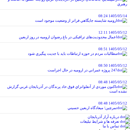
رهبري
1405/05/14 08:24
اروميه شايسته جايگاهي فراتر از وضعيت موجود است
1405/05/12 12:11
اعمال محدودیت‌های ترافیکی در باغ رضوان ارومیه در روز اربعین
1405/05/12 08:51
مطالبات مردم در حوزه ارتباطات بايد با جديت پيگيري شود
1405/05/12 08:50
247 پروژه عمراني در اروميه در حال اجراست
1405/05/12 08:48
تاکنون موردي از آنفلوانزاي فوق حاد پرندگان در آذربايجان غربي گزارش
نشده است
1405/05/12 08:48
تمرچين؛ ميعادگاه اربعين حسيني
درباره آراز آذربایجان
تعرفه ها و شرایط تبلیغات
تماس با ما