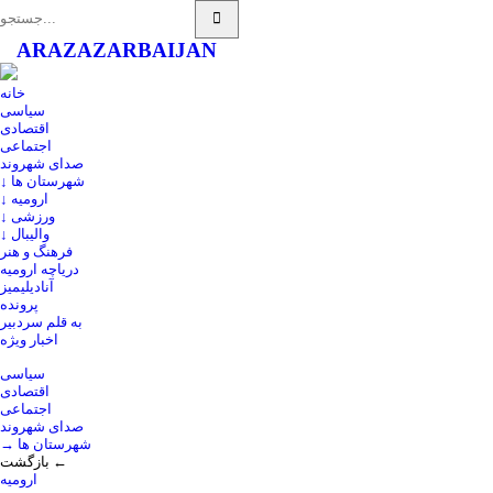
ARAZ
AZARBAIJAN
خانه
سیاسی
اقتصادی
اجتماعی
صدای شهروند
↓ شهرستان ها
↓ ارومیه
↓ ورزشی
↓ والیبال
فرهنگ و هنر
دریاچه ارومیه
آنادیلیمیز
پرونده
به قلم سردبیر
اخبار ویژه
سیاسی
اقتصادی
اجتماعی
صدای شهروند
→ شهرستان ها
بازگشت ←
ارومیه