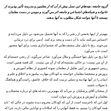
گروه جامعه: بچه‌هاي اين نسل بيش از آن که از معلمين و مدرسه تأثير بپذيرند از
خانواده و شبکه‌هاي اجتماعي و جامعه اثر مي گيرند و مومي در دست معلمان
نيستند تا آنها بتوانند شکل مطلوب به آنها بدهند.
مهم‌تر از اينها بخشي از رنجي را که به آنها تحميل مي‌شود بي دليل مي‌دانند و
احساس مي‌کنند نبايد با آن دست و پنجه نرم کنند. آدمي براي درد درماني
مي‌جويد. رنج با دليل مثل مشقت‌هايي که چشم‌اندازي مثبت براي آنها متصور
است تاب مي‌آورد.
اما رنج بي دليل تنها خستگي و ملال مي‌آورد: شاعر مي‌گويد: از رنجي خسته‌ام که
از آنِ من نيست/ بر خاکي نشسته‌ام که از آنِ من نيست... کل قصه همين است.
رييس جمهوري در آيين تجليل از معلمان نمونه کشوري از نظام آموزش و
پرورش و مشخصا معلمان خواسته به کودکان مهارت بياموزند و اخلاق و علم و
ايمان را در آنها نهادينه و نسلي تربيت کنند که خلاق، عاشق، راست‌گو و هماهنگ
با تحولات باشند.
از سخنان آقاي پزشکيان بر مي‌آيد که مهم‌ترين دغدغه هاي او درباره محصلان و
معلمان و آموزش و پرورش اين موارد است:
اول اين که ناخرسند است از اين که کودکان محروم ديده نشوند در حالي که “بايد
همه کودکان را ببينيم، نه فقط آنهايي را که امکانات و توانايي مالي دارند، چرا که