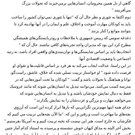
گاهي از دل همين محرومان، انسان‌هايي برمي‌خيزند که تحولات بزرگ
مي‌آفرينند.”
دوم اکتفا به تئوري و نظر حال آن که “تنها با تئوري نمي‌توان کشور را ساخت.
بايد به کودکان مهارت آموخت و اخلاق، علم و ايمان را در آنها نهادينه کرد تا
بتوانند موانع را کنار بزنند.”
دغدغه سومي که رييس جمهوري با ملاحظات و رودربايستگي‌هاي هميشگي
مطرح کرد اين بود که مديران واجد تجربه‌هاي کافي نباشند. حال آن که “
انتخاب‌ها بايد بر اساس شايستگي‌ها و توان‌مندي‌هاي واقعي افراد باشد، نه رتبه
اجتماعي يا وضعيت اقتصادي آنها.
در اين راستا، عدالت ايجاب مي‌کند به هر فرد بر اساس قابليت‌ها و تقواي او
فرصت داده شود.” او خواستار تربيت نسلي شده که خلاق، عاشق، راست‌گو،
توانا و هماهنگ با تحولات باشد و گفت: “ ‌کودکان ما تحت آموزه‌هايي که در
مدرسه کسب مي‌کنند، مي‌توانند تبديل به انسان‌هايي شوند که مانند عروسک
فقط به دنبال نمايش خودشان باشند و يا تبديل به انسان‌هايي شوند که
مي‌خواهند مهارت و بزرگي و عزت‌شان را به نمايش بگذارند.”
جداي همه اينها مهم‌ترين نگراني‌يي که بارها ابراز کرده اين است که آرزوي
بچه‌هاي ما مهاجرت است و رفتن و اين که: “ما الآن بچه‌هايي تربيت مي کنيم که
فکرشان به خارج است. هنر اين نيست که نخبه تربيت کنيم و به آمريکا بفرستيم.”
بخش آخر البته به مذاق کيهان خوش ننشسته و پرسيده به استناد کدام آمار چنين
گفته و گناه را گردن اطرافيان انداخته و آنان را متهم کرده با آمار جعلي و سياه از