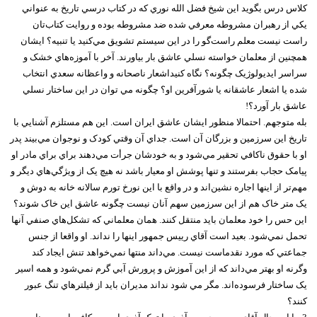
کلاس درس بگويد اين شيخ فضل الله نوري که در کتاب درسي تاريخ به عنواني
يکي از رهبران مشروطه معرفي شده ضد مشروطه بوده و روايت کتاب‌تان
راست نيست معلم راست‌گو را در اين سيستم تشويق مي‌کنيد يا تنبيه؟ ايشان
همچنين از معلمان خواسته نسلي عاشق بار بياورند. آخر با آموزه‌هاي خشک و
سراسر ايديولوژيک چگونه؟ نگاه کنيداشعار ناصحانه و واعظانه سعدي انتخاب
شده يا اشعار عاشقانه يا شورآفرين او؟ چگونه مي توان در اين ساختار نسلي
عاشق بار آورد؟!
بله متوجهم. احتمالا منظور ايشان عاشق ايران است. اين هم مستلزم آشنايي با
تاريخ اين سرزمين و بزرگان آن است. جداي آن وقتي کودک و نوجوان مي‌بيند پدر
او با حقوق ناکافي تحقير مي‌شود و به خودشان جرأت مي‌دهند براي براي مادر او
پيامک حجاب بفرستند و تنها پوشش او معيار باشد نه هيچ يک از ويژگي‌هاي ديگر و
مهم‌تر از اينها اجاره نشين‌اند و در واقع با اين نورخ تورم سالانه خانه به دوش و
يک متر خاک هم از اين سرزمين سهم آنان نيست چگونه عاشق اين خاک شوند؟
اين حس را خود معلمان بايد منتقل کنند. همان معلماني که تشکل‌هاي صنفي آنها
تحمل نمي‌شود. بعيد است آقاي رييس جمهور اينها را نداند. او واقعا از جنس
جماعتي که مورد نقدماست نيست. مي‌داند منتها نمي‌خواهد تنش ايجاد کند
وگرنه او بهتر مي‌داند که از اين آموزش و پرورش آبي گرم نمي‌شود و همه اسير
يک ساختار فرسوده‌اند. مگر مي شود نداند مديران بايد از فيلترهاي تنگ عبور
کنند؟