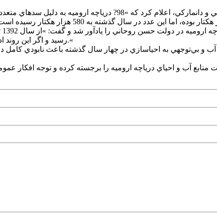
عيسي کلانتري با اشاره به بررسي‌هاي مشترک کارشناسان ايراني و دان
رسيد و اگر اين روند ادامه داشت، امروز بايد 7 ميليارد مترمکعب آب در درياچه وجود داشت.«
 آب و بي‌توجهي به احياسازي در چهار سال گذشته باعث نابودي کامل در
 منابع آب و احياي درياچه اروميه را برجسته کرده و توجه افکار ع