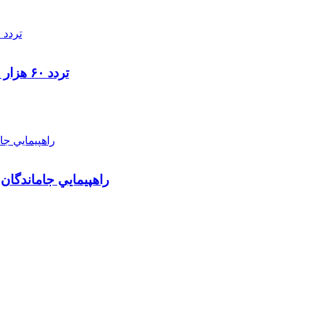
تردد ۶۰ هزار دستگاه ناوگان ترانزیتی از پایانه‌های مرزی آذربایجان ‌غربی
راهپيمايي جاماندگان