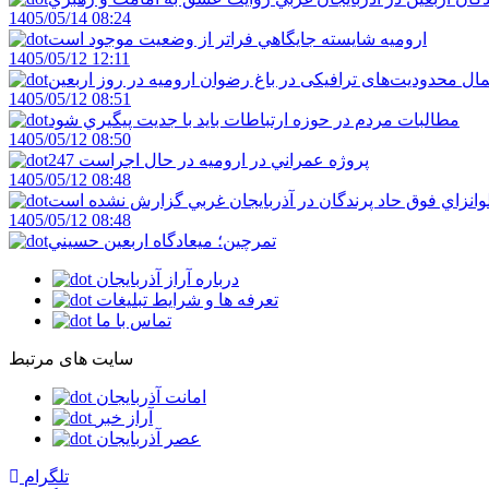
1405/05/14 08:24
اروميه شايسته جايگاهي فراتر از وضعيت موجود است
1405/05/12 12:11
ال محدودیت‌های ترافیکی در باغ رضوان ارومیه در روز اربعین
1405/05/12 08:51
مطالبات مردم در حوزه ارتباطات بايد با جديت پيگيري شود
1405/05/12 08:50
247 پروژه عمراني در اروميه در حال اجراست
1405/05/12 08:48
لوانزاي فوق حاد پرندگان در آذربايجان غربي گزارش نشده است
1405/05/12 08:48
تمرچين؛ ميعادگاه اربعين حسيني
درباره آراز آذربایجان
تعرفه ها و شرایط تبلیغات
تماس با ما
سایت های مرتبط
امانت آذربایجان
آراز خبر
عصر آذربایجان
تلگرام