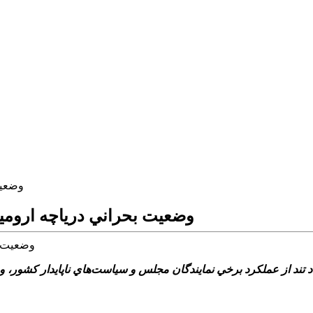
وضعيت
وضعيت بحراني درياچه ارومي
ند از عملکرد برخي نمايندگان مجلس و سياست‌هاي ناپايدار کشور، وض