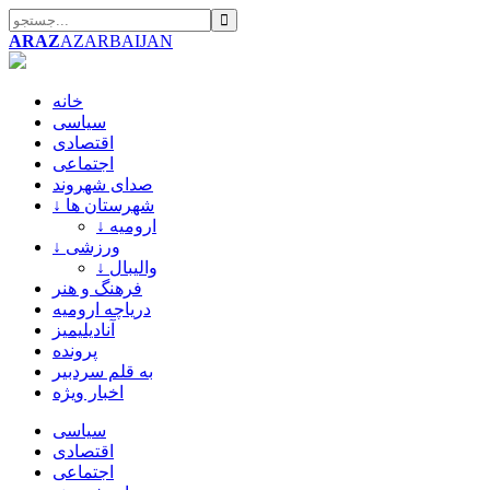
ARAZ
AZARBAIJAN
خانه
سیاسی
اقتصادی
اجتماعی
صدای شهروند
↓ شهرستان ها
↓ ارومیه
↓ ورزشی
↓ والیبال
فرهنگ و هنر
دریاچه ارومیه
آنادیلیمیز
پرونده
به قلم سردبیر
اخبار ویژه
سیاسی
اقتصادی
اجتماعی