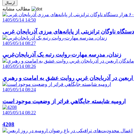
مطالب مشابه
1405/05/14 14:50
1405/05/14 08:27
زندان، مدرسه مهارت-روايت رتبه يک آذربايجان‌غربي
1405/05/14 08:26
 اربعين در آذربايجان غربي روايت عشق به امامت و رهبري
1405/05/14 08:24
اروميه شايسته جايگاهي فراتر از وضعيت موجود است
1405/05/14 08:22
4208