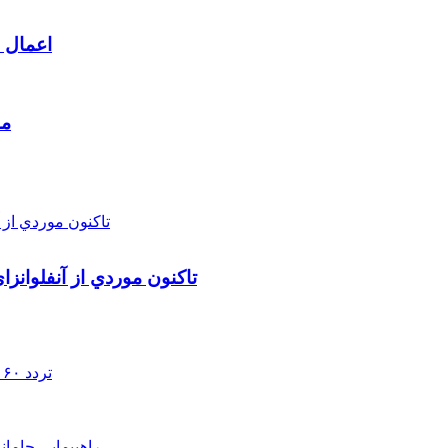
اعمال م
مط
تاکنون موردي از آنفلوانز
تردد ۶۰ هزار دستگاه ناوگان ترانزیتی از پایانه‌های مرزی آذربایجان ‌غربی
راهپيمايي جامان