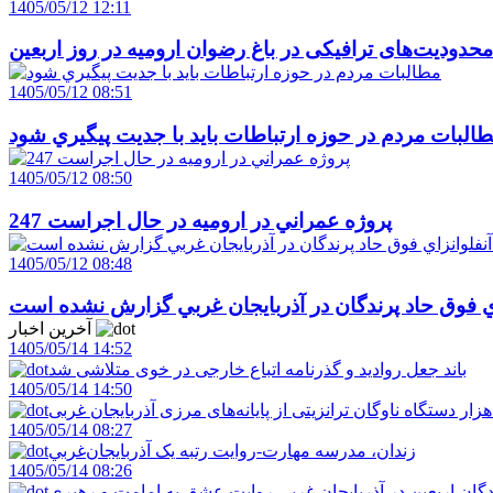
1405/05/12 12:11
حدودیت‌های ترافیکی در باغ رضوان ارومیه در روز اربعین
1405/05/12 08:51
البات مردم در حوزه ارتباطات بايد با جديت پيگيري شود
1405/05/12 08:50
247 پروژه عمراني در اروميه در حال اجراست
1405/05/12 08:48
اي فوق حاد پرندگان در آذربايجان غربي گزارش نشده است
آخرین اخبار
1405/05/14 14:52
باند جعل روادید و گذرنامه اتباع خارجی در خوی متلاشی شد
1405/05/14 14:50
1405/05/14 08:27
زندان، مدرسه مهارت-روايت رتبه يک آذربايجان‌غربي
1405/05/14 08:26
دگان اربعين در آذربايجان غربي روايت عشق به امامت و رهبري