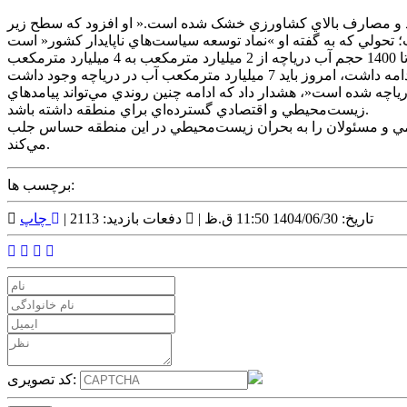
مارکي، اعلام کرد که »98? درياچه اروميه به دليل سدهاي متعدد و مصارف بالاي کشاورزي خشک شده است.« او افزود که سطح زير
رئيس سابق سازمان حفاظت محيط زيست همچنين روند احياي درياچه اروميه در دولت حسن روحاني را يادآور شد و گفت: »از سال 1392 تا 1400 حجم آب درياچه از 2 ميليارد مترمکعب به 4 ميليارد مترمکعب
ياچه شده است«، هشدار داد که ادامه چنين روندي مي‌تواند پيامدهاي
زيست‌محيطي و اقتصادي گسترده‌اي براي منطقه داشته باشد.
مومي و مسئولان را به بحران زيست‌محيطي در اين منطقه حساس جلب
مي‌کند.
برچسب ها:
تاریخ: 1404/06/30 11:50 ق.ظ |
دفعات بازدید: 2113 |
چاپ
کد تصویری: