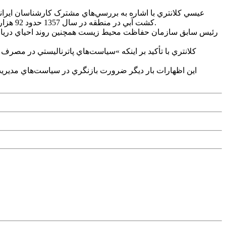
کشت آبي در منطقه در سال 1357 حدود 92 هزار هکتار بوده، اما اين عدد در سال گذشته به 580 هزار هکتار رسيده است؛ تحولي که به گفته او »نماد توسعه سياست‌هاي ناپايدار کشور« است.
کلانتري با تأکيد بر اينکه »سياست‌هاي پاترناليستي در مصرف
اين اظهارات بار ديگر ضرورت بازنگري در سياست‌هاي مديريت