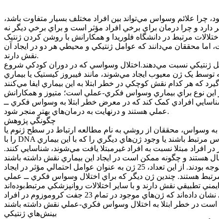
د، چرا علائم وسواس مي‌تواند بين افراد مختلف بسيار متفاوت باشد،
ات مرتبط در دانشگاه فلوريدا و همکارانش با روشن کردن ژنتيک OCD
ما محققان مي‌دانند که عوامل ژنتيکي و محيطي هر دو در ايجاد آن
نقش دارند.
صد موارد اختلال وسواس فکري ــ عملي را به عوامل ژنتيکي نسبت مي‌دهند.اختلال وسواسي که در دوران کودکي شروع
توسط يک ژن معيوب ايجاد مي‌شوند، مانند فيبروز کيستيک يا بيماري
ي شناسايي افرادي کمک کند که در معرض خطر ابتلا به وسواس فکري ــ
عملي هستند و درنهايت به درمان‌هاي بهتر منجر شود.
چگونگي پژوهش
مطالعه‌ ارتباط در سطح ژنوم يا GWAS استفاده مي‌کنند. اين مطالعات DNA ده‌هاتا صدها هزار نفر از افراد مبتلا به بيماري مورد نظر
را با DNA افراد بدون بيماري مقايسه مي‌کنند و به دنبال تفاوت‌هاي کوچک در ماده‌ ژنتيکي مي‌گردند. اين نشانگرهاي ژنتيکي ممکن است با وسواس مرتبط باشند يا وجود ژن‌هاي ديگري را که با اين بيماري
در افراد مبتلا نسبت به افراد غيرمبتلا يافت مي‌شوند، شناسايي کنند.
دکتر متيوز گفت: » ما 30 ناحيه در ژنوم مرتبط با اختلال وسواس فکري ــ عملي را شناسايي کرديم که درمجموع شامل 249 ژن مورد توجه بودند. از اين تعداد، 25 ژن به عنوان عوامل احتمالي مؤثر در ايجاد
مرتبط هستند. چندين ژن ديگر که براي اختلال وسواس فکري ــ عملي
نکته مهم اين است که هيچ ژن واحدي نمي‌تواند به‌تنهايي اختلال وسواس فکري ــ عملي را پيش‌بيني يا ايجاد کند. مطالعات ژنتيکي قبلي نشان داده‌اند که ژن‌هاي موجود در تمام 23 جفت کروموزوم در افراد
بينش‌هاي ژنتيکي