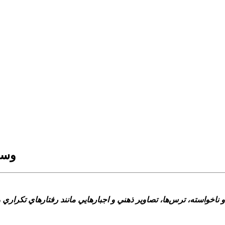
وسوا
ناخواسته، ترس‌ها، تصاوير ذهني و اجبارهايي مانند رفتارهاي تکراري