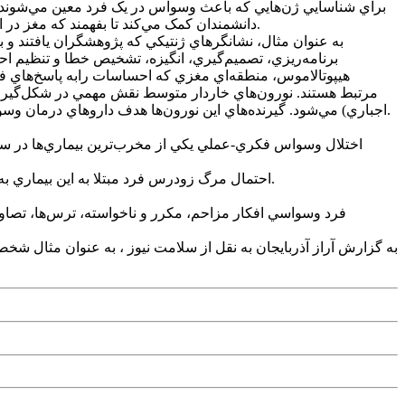
دانشمندان کمک مي‌کند تا بفهمند که مغز در افراد مبتلا به وسواس چگونه کار مي‌کند و آيا وسواس ريشه‌هاي ژنتيکي مشترکي با بيماري‌هايي دارد که معمولا در کنار آن رخ مي‌دهند يا خير.
به عنوان مثال، نشانگرهاي ژنتيکي که پژوهشگران يافتند و 
برنامه‌ريزي، تصميم‌گيري، انگيزه، تشخيص خطا و تنظيم ا
هيپوتالاموس، منطقه‌اي مغزي که احساسات رابه پاسخ‌هاي فيزي
اجباري) مي‌شود. گيرنده‌هاي اين نورون‌ها هدف داروهاي درمان وسواس هستند. يافته‌ها، پيوندهاي ژنتيکي بين وسواس و اختلالات روانپزشکي مانند اضطراب، افسردگي، بي‌اشتهايي و سندرم تورت را نشان داد.
احتمال مرگ زودرس فرد مبتلا به اين بيماري به دلايل طبيعي مانند عفونت‌ها يا ساير بيماري‌ها در مقايسه با افرادي که به اختلال وسواس فکري ــ عملي مبتلا نيستند، 30 درصد بيشتر است.
فرد وسواسي‌ افکار مزاحم، مکرر و ناخواسته، ترس‌ها، تصاو
به گزارش آراز آذربايجان به نقل از سلامت نيوز ، به عنوان مثال شخ