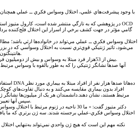
با وجود پيشرفت‌هاي علمي، اختلال وسواس فکري ــ عملي همچنان ناش
در پژوهشي که به تازگي منتشر شده است،‌ کارول متيوز استا
گامي مؤثر در جهت کشف برخي از اسرار اين اختلال فلج‌کننده برد
مي‌شود، تاثير ژنتيکي قوي‌تري نسبت به اختلال وسواسي که در بزر
هانتينگتون، اختلال وسواس فکري-عملي تحت تاثير صدها تا هزاران ژن شکل مي‌گيرد که هر کدام نقش کوچکي در خطر ابتلا به اين بيماري ايفا مي‌کنند.
اين پژوهش بزرگ‌ترين مطالعه از اين نوع براي بيماري وسواس فکري-عملي است؛ متيوز و همکارانش DNA بيش از 53هزار فرد مبتلا به وسواس و بيش از دوميليون فرد عادي را تجزيه و تحليل کردند.
آنها صدها نشانگر ژنتيکي را که به طور بالقوه با وسواس مرتبط
مرتبط هستند، نشان دهند.دانشمندان هر يک از ميليون‌ها نشانگر ژنت
سپس آنها تعيين مي‌کنند که اين نشانگرها با کدام ژن‌ها مرتبط هستند، در کجاي بدن فعال هستند و چگونه ممکن است در ايجاد اين بيماري نقش داشته باشند.
اختلال وسواس فکري-عملي برجسته شدند. سه ژن برتري که ما يافتي