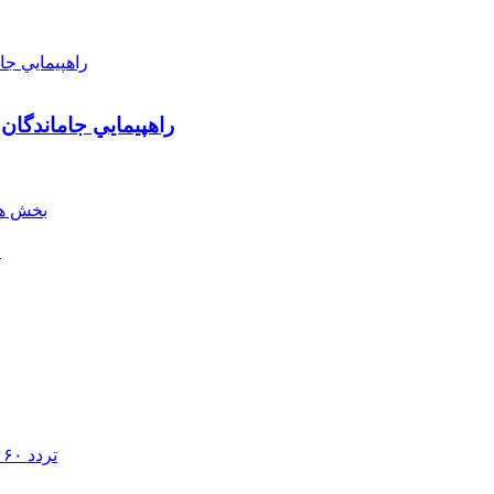
راهپيمايي جاماندگان
بخش هن
ل
تردد ۶۰ هزار دستگاه ناوگان ترانزیتی از پایانه‌های مرزی آذربایجان ‌غربی