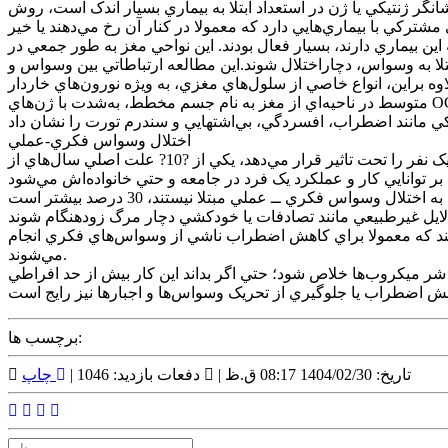
ستعداد ابتلا به بيماري بسيار اندک است، روش GWAS براي شناسايي ژن‌هايي که باعث وسواس در يک فرد معين مي‌شوند، مفيد نيست. در عوض، اين نوع تحقيق به
ن بيماري دارند، بسيار فعال بودند. اين نواحي مغز به طور جمعي در
لا به وسواس، دچاراختلال شوند.اين مطالعه ارتباطاتي بين وسواس و
وه براين، انواع خاصي از سلول‌هاي مغزي، به ويژه نورون‌هاي خاردار
متوسط در ناحيه‌اي از مغز به نام جسم مخطط، به‌شدت با ژن‌هاي OCD مرتبط هستند. نورون‌هاي خاردار متوسط نقش مهمي در شکل‌گيري عادت دارند، فرآيندي که طي آن يک رفتار خودکار و عادت (رفتار
اختلال وسواس فکري-عملي
اختلال وسواس فکري-عملي يکي از مخرب‌ترين بيماري‌ها در سراسر جهان است. اين بيماري که ازهر50?? نفر در سراسر جهان حدود يک نفر را تحت تاثير قرار مي‌دهد، يکي از ?10? علت اصلي سال‌هاي از
ي‌کند که معمولا براي کاهش اضطراب ناشي از وسواس‌هاي فکري انجام
مي‌شوند.
 شر ميکروب‌ها خلاص شود؛ حتي اگر بداند اين کار بيش از حد افراطي
برچسب ها:
تاریخ: 1404/02/30 08:17 ق.ظ |
دفعات بازدید: 1046 |
چاپ