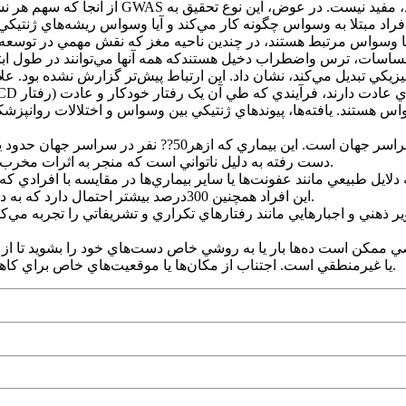
از آنجا که سهم هر نشانگر ژنتيکي يا ژن در ا
با وسواس مرتبط هستند، در چندين ناحيه مغز که نقش مهمي در توسعه اي
حساسات، ترس واضطراب دخيل هستندکه همه آنها مي‌توانند در طول ابت
کي تبديل مي‌کند، نشان داد. اين ارتباط پيش‌تر گزارش نشده بود. علا
دست رفته به دليل ناتواني است که منجر به اثرات مخرب بر توانايي کار و عملکرد يک فرد در جامعه و حتي خانواده‌اش مي‌شود.
اين افراد همچنين 300درصد بيشتر احتمال دارد که به دلايل غيرطبيعي مانند تصادفات يا خودکشي دچار مرگ زودهنگام شوند.
ير ذهني و اجبارهايي مانند رفتارهاي تکراري و تشريفاتي را تجربه م
صي ممکن است ده‌ها بار يا به روشي خاص دست‌هاي خود را بشويد تا از
يا غيرمنطقي است. اجتناب از مکان‌ها يا موقعيت‌هاي خاص براي کاهش اضطراب يا جلوگيري از تحريک وسواس‌ها و اجبارها نيز رايج است.