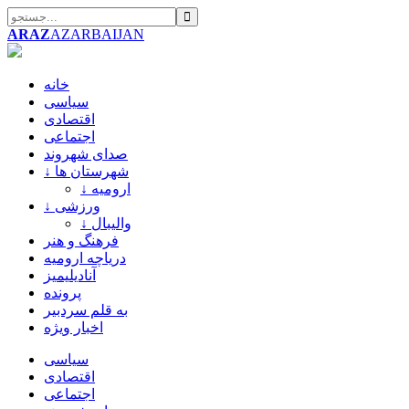
ARAZ
AZARBAIJAN
خانه
سیاسی
اقتصادی
اجتماعی
صدای شهروند
↓ شهرستان ها
↓ ارومیه
↓ ورزشی
↓ والیبال
فرهنگ و هنر
دریاچه ارومیه
آنادیلیمیز
پرونده
به قلم سردبیر
اخبار ویژه
سیاسی
اقتصادی
اجتماعی