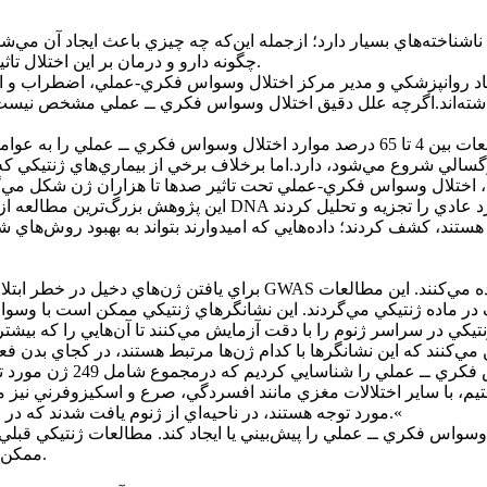
ناخته‌هاي بسيار دارد؛ ازجمله اين‌که چه چيزي باعث ايجاد آن مي‌شو
چگونه دارو و درمان بر اين اختلال تاثير دارد و چرا درمان براي برخي افراد مؤثر است و براي برخي ديگر نه.
د روانپزشکي و مدير مرکز اختلال وسواس فکري-عملي، اضطراب و اختلال
اشته‌اند.اگرچه علل دقيق اختلال وسواس فکري ــ عملي مشخص نيست، ا
اختلال وسواس فکري ــ عملي مي‌تواند در خانواده‌ها ارثي باشد؛ مطالعات بين 4 تا 65 در
گسالي شروع مي‌شود، دارد.اما برخلاف برخي از بيماري‌هاي ژنتيکي که 
 هستند، کشف کردند؛ داده‌هايي که اميدوارند بتواند به بهبود روش‌ها
براي يافتن ژن‌هاي دخيل در خطر ابتلا به وسواس، محققان از روشي به نام 
يکي در سراسر ژنوم را با دقت آزمايش مي‌کنند تا آن‌هايي را که بيشتر 
م، با ساير اختلالات مغزي مانند افسردگي، صرع و اسکيزوفرني نيز 
مورد توجه هستند، در ناحيه‌اي از ژنوم يافت شدند که در ايمني تطبيقي نقش دارند و با ساير اختلالات روانپزشکي مرتبط‌بوده‌اند.«
ممکن است در خطر ابتلا به اختلال وسواس فکري-عملي نقش داشته باشند.