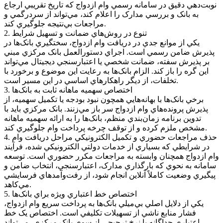
نوبت‌دهي دقيق در سامانه رسمي وام ازدواج که تاريخ تقريبي ارجاع
به بانک و بررسي مدارک را اعلام کند، مي‌تواند از سردرگمي و
مراجعات بي‌نتيجه جلوگيري کند.
2. تنوع در روش‌هاي ضمانت و تسهيل شرايط
يکي از موانع جدي در دريافت وام ازدواج، سختگيري بانک‌ها در
پذيرش ضامن رسمي است. اجراي دستورالعمل بانک مرکزي مبني
بر پذيرش سفته، ضمانت شخصي يا اعتبارسنجي ديجيتال مي‌تواند
اين گره را باز کند. الزام بانک‌ها به رعايت اين موضوع و برخورد با
تخلفات، از ديگر راهکارهاي اساسي در اين مسير است.
3. اختصاص سهميه ماهانه ثابت به بانک‌ها
برخي بانک‌ها با بهانه‌هايي همچون نبود بودجه يا تکميل سهميه، از
پذيرش پرونده‌هاي وام ازدواج سر باز مي‌زنند. بانک مرکزي بايد با
تدوين برنامه‌ زمان‌بندي منظم، بانک‌ها را به ارائه سهميه ماهانه
مشخص ملزم کرده و از توقف چرخه پرداخت وام جلوگيري کند.
4. حذف مراجعات حضوري و تکميل الکترونيکي مراحل دريافت وام
در شرايطي که بسياري از خدمات دولتي الکترونيکي شده، فرآيند
وام ازدواج همچنان وابسته به مراجعات مکرر حضوري است. توسعه
سامانه به نحوي که بارگذاري مدارک، اعتبارسنجي، انتخاب ضامن و
پيگيري وضعيت کاملاً آنلاين انجام شود، از رفت‌وآمدهاي فرسايشي
مي‌کاهد.
5. اختصاص خط اعتباري ويژه براي بانک‌ها
يکي از دلايل اصلي بي‌ميلي بانک‌ها به پرداخت سريع وام ازدواج،
فشار منابع ناشي از تسهيلات تکليفي است. اختصاص يک خط
اعتباري جداگانه با نرخ ترجيحي از سوي بانک مرکزي، مي‌تواند