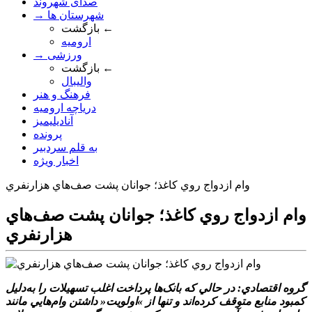
صدای شهروند
→ شهرستان ها
بازگشت ←
ارومیه
→ ورزشی
بازگشت ←
والیبال
فرهنگ و هنر
دریاچه ارومیه
آنادیلیمیز
پرونده
به قلم سردبیر
اخبار ویژه
وام ازدواج روي کاغذ؛ جوانان پشت صف‌هاي هزارنفري
وام ازدواج روي کاغذ؛ جوانان پشت صف‌هاي
هزارنفري
گروه اقتصادي: در حالي که بانک‌ها پرداخت اغلب تسهيلات را به‌دليل
کمبود منابع متوقف کرده‌اند و تنها از »اولويت« داشتن وام‌هايي مانند