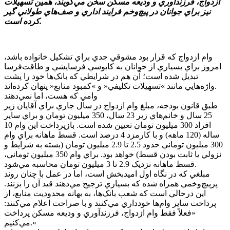
ازدواج، فرزندآوري و وديعه مسکن سخن مي‌گويند، همين تسهيلات
نيز براي جوانان در پيچ‌وخم فرايند اداري و صف‌هاي طولاني گير
کرده است.
وام ازدواج که قرار بود مشوقي جدي براي تشکيل خانواده باشد،
امروز براي بسياري از جوانان به کابوسي فرسايشي و طاقت‌فرسا
تبديل شده است؛ آن هم در شرايطي که بانک‌ها خود را پشت
واژه‌هايي مانند »تسهيلات تکليفي« و »کمبود منابع« پنهان کرده‌اند.
وامي که هست، اما نمي‌دهند
طبق قانون بودجه، مبلغ وام ازدواج در سال جاري براي آقايان زير
25 سال و خانم‌هاي زير 23 سال، 350 ميليون تومان و براي ساير
افراد 300 ميليون تومان تعيين شده است. بازپرداخت اين وام 10
ساله (120 ماهه) و با کارمزد 4 درصد است. قسط ماهانه براي وام
300 ميليون توماني حدود 2.5 تا 2.9 ميليون تومان (بسته به شرايط و
نزولي يا ثابت بودن قسط) خواهد بود. براي وام 350 ميليون توماني،
قسط ماهانه نزديک 2.9 تا 3 ميليون تومان محاسبه مي‌شود.
مبلغي که در نگاه اول اميدبخش است، اما در عمل با چنان روند
پرپيچ‌وخمي همراه شده که بسياري ترجيح مي‌دهند قيد آن را بزنند.
اين درحالي است که شعب بانک‌ها، به بهانه محدوديت منابع، از
پرداخت ساير وام‌ها خودداري مي‌کنند و با صراحت اعلام مي‌کنند:
«فعلاً فقط وام ازدواج، فرزندآوري و وديعه مسکن پرداخت
مي‌کنيم.«