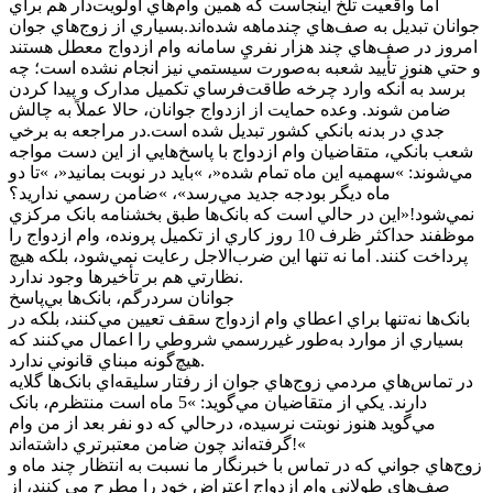
اما واقعيت تلخ اينجاست که همين وام‌هاي اولويت‌دار هم براي
جوانان تبديل به صف‌هاي چندماهه شده‌اند.بسياري از زوج‌هاي جوان
امروز در صف‌هاي چند هزار نفريِ سامانه وام ازدواج معطل هستند
و حتي هنوز تأييد شعبه به‌صورت سيستمي نيز انجام نشده است؛ چه
برسد به آنکه وارد چرخه طاقت‌فرساي تکميل مدارک و پيدا کردن
ضامن شوند. وعده حمايت از ازدواج جوانان، حالا عملاً به چالش
جدي در بدنه بانکي کشور تبديل شده است.در مراجعه به برخي
شعب بانکي، متقاضيان وام ازدواج با پاسخ‌هايي از اين دست مواجه
مي‌شوند: »سهميه اين ماه تمام شده«، »بايد در نوبت بمانيد«، »تا دو
ماه ديگر بودجه جديد مي‌رسد»، »ضامن رسمي نداريد؟
نمي‌شود!«اين در حالي است که بانک‌ها طبق بخشنامه بانک مرکزي
موظفند حداکثر ظرف 10 روز کاري از تکميل پرونده، وام ازدواج را
پرداخت کنند. اما نه تنها اين ضرب‌الاجل رعايت نمي‌شود، بلکه هيچ
نظارتي هم بر تأخيرها وجود ندارد.
جوانان سردرگم، بانک‌ها بي‌پاسخ
بانک‌ها نه‌تنها براي اعطاي وام ازدواج سقف تعيين مي‌کنند، بلکه در
بسياري از موارد به‌طور غيررسمي شروطي را اعمال مي‌کنند که
هيچ‌گونه مبناي قانوني ندارد.
در تماس‌هاي مردمي زوج‌هاي جوان از رفتار سليقه‌اي بانک‌ها گلايه
دارند. يکي از متقاضيان مي‌گويد: »5 ماه است منتظرم، بانک
مي‌گويد هنوز نوبتت نرسيده، درحالي که دو نفر بعد از من وام
گرفته‌اند چون ضامن معتبرتري داشته‌اند!«
زوج‌هاي جواني که در تماس با خبرنگار ما نسبت به انتظار چند ماه و
صف‌هاي طولاني وام ازدواج اعتراض خود را مطرح مي کنند، از