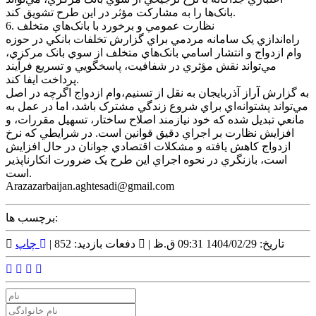
بانک‌ها را به مشارکت مؤثر در اين طرح تشويق کند.
6. نظارت عمومي و برخورد با بانک‌هاي متخلف
راه‌اندازي يک سامانه مردمي براي گزارش تخلفات بانکي در حوزه
وام ازدواج و انتشار اسامي بانک‌هاي متخلف از سوي بانک مرکزي،
مي‌تواند نقش مؤثري در شفافيت، پاسخگويي و تسريع فرآيند
پرداخت ايفا کند.
به گزارش آراز آذربايجان به نقل از تسنيم،وام ازدواج اگرچه در اصل
مي‌تواند پشتوانه‌اي براي شروع زندگي مشترک باشد، اما در عمل به
مانعي تبديل شده که خود نيازمند اصلاح ساختار، تسهيل مقررات، و
افزايش نظارت بر اجراي دقيق قوانين است. در شرايطي که نرخ
ازدواج کاهش يافته و مشکلات اقتصادي جوانان در حال افزايش
است، بازنگري در نحوه اجراي اين طرح يک ضرورت انکارناپذير
است.
Arazazarbaijan.aghtesadi@gmail.com
برچسب ها:
تاریخ: 1404/02/29 09:31 ق.ظ |
دفعات بازدید: 852 |
چاپ