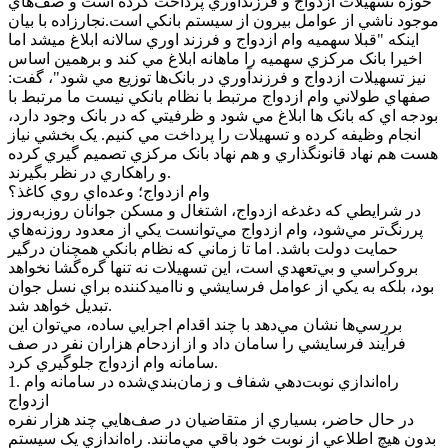
حوزه تسهيلات ازدواج و فرزندآوري پرداخت کرده است و صف‌هاي
موجود ناشي از عوامل بيرون از سيستم بانکي است.نجارزاده با بيان
اينکه "قبلا سهميه وام ازدواج و فرزند اوري سالانه ابلاغ ميشد اما
اخيرا بانک مرکزي سهميه را ماهانه ابلاغ مي کند و برهمين اساس
نيز تسهيلات ازدواج و فرزندآوري در بانک‌ها توزيع مي شود"، گفت:
صفهاي طولاني وام ازدواج مرتبط با نظام بانکي نيست ما مرتبط با
بودجه اي که بانک ها ابلاغ مي شود و ظرفيتي که در بانک وجود دارد،
انجام وظيفه کرده و تسهيلات را پرداخت مي کنيم. يک بخشي نياز
هست هم نهاد قانونگذاري و هم نهاد بانک مرکزي تصميم گيري کرده
و راهکاري در نظر بگيرند.
وام ازدواج؛ وعده‌اي روي کاغذ؟
در شرايطي که دغدغه ازدواج، اشتغال و مسکن جوانان روزبه‌روز
پررنگ‌تر مي‌شود، وام ازدواج مي‌توانست يکي از معدود روزنه‌هاي
حمايت دولت باشد. اما تا زماني که نظام بانکي همچنان درگير
بروکراسي و بي‌تعهدي است، اين تسهيلات نه تنها گره‌گشا نخواهد
بود، بلکه به يکي از عوامل فرسايشي و نااميدکننده براي نسل جوان
تبديل خواهد شد.
بررسي‌ها نشان مي‌دهد با چند اقدام اجرايي ساده، مي‌توان اين
فرآيند فرسايشي را سامان داد و از ازدحام هزاران نفر در صف
سامانه وام ازدواج جلوگيري کرد.
1. راه‌اندازي نوبت‌دهي شفاف و زمان‌بندي‌شده در سامانه وام
ازدواج
در حال حاضر، بسياري از متقاضيان در صف‌هايي چند هزار نفره
بدون هيچ اطلاعي از نوبت خود باقي مي‌مانند. راه‌اندازي يک سيستم