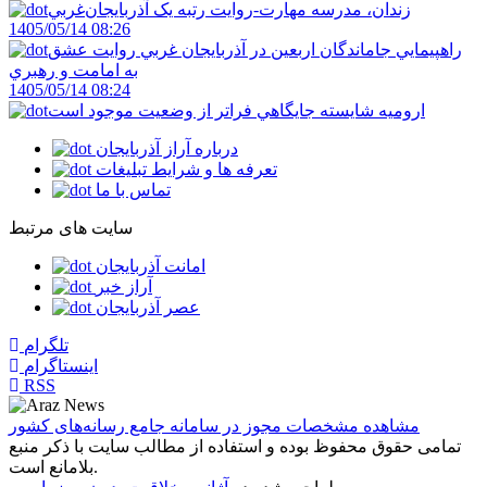
زندان، مدرسه مهارت-روايت رتبه يک آذربايجان‌غربي
1405/05/14 08:26
راهپيمايي جاماندگان اربعين در آذربايجان غربي روايت عشق
به امامت و رهبري
1405/05/14 08:24
اروميه شايسته جايگاهي فراتر از وضعيت موجود است
درباره آراز آذربایجان
تعرفه ها و شرایط تبلیغات
تماس با ما
سایت های مرتبط
امانت آذربایجان
آراز خبر
عصر آذربایجان
تلگرام
اینستاگرام
RSS
مشاهده مشخصات مجوز در سامانه جامع رسانه‌های کشور
تمامی حقوق محفوظ بوده و استفاده از مطالب سایت با ذکر منبع
بلامانع است.