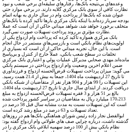
وعده‌هاي بي‌نتيجه بانک‌ها، رفتارهاي سليقه‌اي برخي شعب و نبود
نظارت کافي از سوي بانک مرکزي گلايه دارند. در برخي موارد حتي
عنوان شده که بانک‌ها از پرداخت وام در سال جاري به بهانه اتمام
بودجه سرباز زده‌اند.با اينکه بانک مرکزي بارها تأکيد کرده با بانک‌هاي
متخلف برخورد خواهد شد، شواهد ميداني حاکي از آن است که عملاً
نظارت مؤثري بر روند پرداخت تسهيلات صورت نمي‌گيرد.
بانک مرکزي همواره تأکيد کرده که پرداخت وام ازدواج يکي از
اولويت‌هاي نظام بانکي است و بازرسي‌هاي مستمر در حال انجام
است. با اين حال، تجربه ميداني حاکي از آن است که بسياري از
تخلفات در سطح شعب بانکي، عملاً خارج از کنترل و بي‌پاسخ
مانده‌اند.مهدي صحابي مديرکل عمليات پولي و اعتباري بانک مرکزي
ضمن اعلام اخرين وضعيت وام ازدواج پرداختي در سيستم بانکي
مي گويد: ميزان پرداخت تسهيلات قرض‌الحسنه ازدواج و فرزندآوري
تا تاريخ 27 ارديبهشت ماه 1404، جمعاً به بيش از 21.4 همت رسيد.
اين تسهيلات را 99 هزار و 904 هزار نفر از متقاضيان از شبکه بانکي
دريافت کردند. از ابتداي سال جاري تا تاريخ 27 ارديبهشت ماه 1404،
بالغ بر 51 هزار و 3 فقره تسهيلات قرض‌الحسنه ازدواج به مبلغ
170،213 ميليارد ريال به متقاضيان در سراسر کشور پرداخت شده
است که اين تسهيلات نسبت به مدت مشابه سال قبل 58 درصد در
تعداد تسهيلات و 63 درصد در مبلغ رشد کرده است.
ابوالفضل نجار زاده رئيس شوراي هماهنگي بانک‌ها هم در روزهاي
گذشته داشت، درباره چرايي صف هاي طولاني وام ازدواج گفته بود:
نظام بانکي بيش از 100 درصد سهميه ابلاغي بانک مرکزي را در