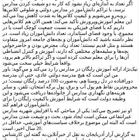
اگر تعداد به اندازه‌اي زياد نشود که کار به دو شيفت کردن مدارس
نرسد، با تراکم دانش‌آموز در مدارس دولتي و شلوغي کلاس‌ها
روبه‌رو مي‌شويم و کيفيت کلاس‌ها به شدت کاهش پيدا مي‌کند.
اين معلم آموزش‌وپرورش تأکيد مي‌کند: همين الان هم کلاس‌هايي
داريم که يا فضاي فيزيکي به نسبت جمعيت کوچک است يا در
مجموع، با وجود فضاي استاندارد، تعداد دانش‌آموزان زياد است. در
نظر داشته باشيد که دانش‌آموزان و بچه‌هاي جامعه امروز متفاوت
هستند و مثل قديم نيستند؛ تعداد زياد، معترض بودن و حاضرجوابي
بچه‌ها و سليقه‌هاي مختلفي که دارند، آموزش و کنترل انضباطي
آن‌ها را براي معلم سخت کرده است و اگر تراکم بالاتر هم برود،
واقعاً شرايط خيلي سخت مي‌شود.
نيک‌نژاد ارائه آموزش رايگان در مدارس را رد مي‌کند و مي‌گويد: باور
من اين است که هيچ مدرسه دولتي عادي، حتي آن مدرسه
دورافتاده در دل روستا هم، به‌صورت 100 درصد رايگان نيست؛ در
محروم‌ترين نقاط هم پول آب و برق، پول برگه امتحان، تلفن، و ساير
هزينه‌هاي نگهداري مدارس از خانواده‌ها دريافت مي‌شود و اين
وظيفه دولت است که شرايط آموزش باکيفيت رايگان را براي
دانش‌آموزان فراهم کند.
او نيز تصريح مي‌کند: يکي از مباحثي که با افزايش شهريه مدارس
غيرانتفاعي ممکن است ايجاد شود، بحث دو شيفت شدن مدارس
است که البته اين موضوع برخلاف سياست‌هاي آموزشي، حداقل در
20 سال اخير، است.
به گزارش آراز آذربايجان به نقل از خبرآنلاين،به گفته اين کارشناس