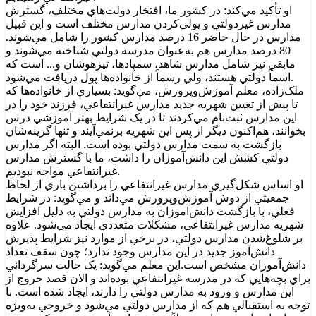
او تأکيد مي‌کند: در کشور ما، افتخار دولت‌هاي مختلف، گسترش
مدارس غيردولتي و پولي‌کردن مدارس مختلف است و اين قبيل
مدارس در حال حاضر 16 درصد مدارس کشور را شامل مي‌شوند.
80 درصد مدارس هم به‌عنوان مدرسه دولتي شناخته مي‌شوند و
مابقي نيز شامل مدارس شاهد، سمپادها، تيزهوشان و... است که
اسماً دولتي هستند، ولي رسماً از خانواده‌ها پول دريافت مي‌شود.
ملک‌زاده، معلم آموزش‌وپرورش، مي‌گويد: بسياري از خانواده‌ها که
تا پيش از تعيين شهريه جديد مدارس غيرانتفاعي، فرزند خود را در
اين مدارس ثبت‌نام مي‌کردند تا در يک شرايط بهتر آموزشي درس
بخوانند، هم‌اکنون ديگر از پس اين شهريه برنمي‌آيند و تنها گزينه‌شان
بازگشت به سمت مدارس دولتي بوده است. البته اگر مدارس
دولتي کشش اين دانش‌آموزان را داشت، ما با گسترش مدارس
غيرانتفاعي مواجه نبوديم.
او اساس شکل‌گيري مدارس غيرانتفاعي را برداشتن باري از لحاظ
جمعيتي از دوش آموزش‌وپرورش مي‌داند و مي‌گويد: در شرايط
فعلي، با بازگشت دانش‌آموزان به مدارس دولتي به دليل افزايش
شهريه مدارس غيرانتفاعي، مشکلات متعددي ايجاد مي‌شود. علاوه
بر شلوغ‌شدن مدارس دولتي، در برخي از موارد نيز شرايط پذيرش
دانش‌آموز جديد در اين مدارس وجود ندارد؛ چون سقف تعداد
دانش‌آموزان مشخص است.اين معلم مي‌گويد: يک حالت سرگرداني
براي بچه‌هايي که در مدرسه غيرانتفاعي بوده‌اند و الان قصد خروج از
اين مدارس و ورود به مدارس دولتي را دارند، ايجاد شده است. با
توجه به استقبالي هم که از مدارس دولتي مي‌شود و خروجي به‌ويژه