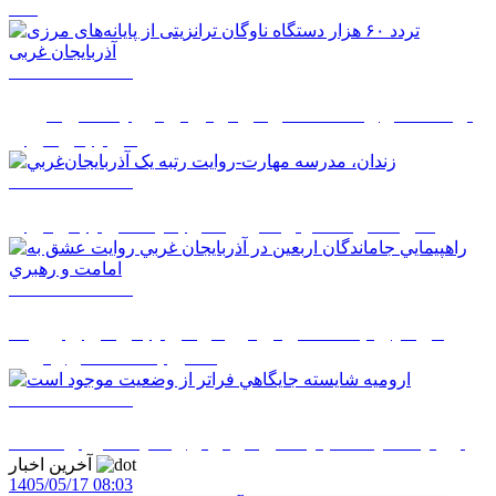
شد
1405/05/14 14:50
تردد ۶۰ هزار دستگاه ناوگان ترانزیتی از پایانه‌های مرزی
آذربایجان ‌غربی
1405/05/14 08:27
زندان، مدرسه مهارت-روايت رتبه يک آذربايجان‌غربي
1405/05/14 08:26
راهپيمايي جاماندگان اربعين در آذربايجان غربي روايت
عشق به امامت و رهبري
1405/05/14 08:24
اروميه شايسته جايگاهي فراتر از وضعيت موجود است
آخرین اخبار
1405/05/17 08:03