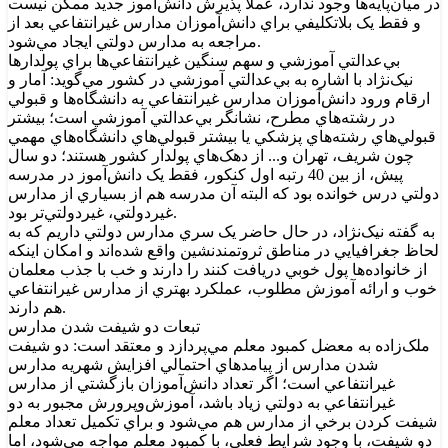
در ميان‌پايه‌ها وجود ندارد، عملاً پذيرش دانش‌آموز جديد ممکن نيست
و فقط يک بلاتکليفي براي دانش‌آموزان مدارس غيرانتفاعي بعد از
مراجعه به مدارس دولتي ايجاد مي‌شود.
بي‌عدالتي آموزشي و سهم سنگين غيرانتفاعي‌ها براي پولدارها
نيک‌نژاد با اشاره به بي‌عدالتي آموزشي در کشور مي‌گويد: آمار و
ارقام ورود دانش‌آموزان مدارس غيرانتفاعي به دانشگاه‌ها و قبولي
در رشته‌هاي مطرح، نشانگر بي‌عدالتي آموزشي است؛ بيشتر
قبولي‌هاي رشته‌هاي پزشکي يا بيشتر قبولي‌هاي دانشگاه‌هاي مهمي
چون شريف، تهران و... از دهک‌هاي پولدار کشور هستند؛ دو سال
پيش، از بين 40 رتبه اول کنکور، فقط يک دانش‌آموز در مدرسه
دولتي درس خوانده بود که البته آن مدرسه هم از بسياري از مدارس
غيردولتي، غيردولتي‌تر بود.
به گفته نيک‌نژاد، در حال حاضر يک سري مدارس دولتي داريم که به
لحاظ جغرافيايي در مناطق ثروتمندنشين واقع شده‌اند و امکان اينکه
از خانواده‌ها پول خوبي دريافت کنند را دارند و خب با جذب معلمان
خوب و ارائه آموزش مطلوب، عملکرد بهتري از مدارس غيرانتفاعي
هم دارند.
تبعات دو شيفت شدن مدارس
ملک‌زاده به معضل کمبود معلم مي‌پردازد و معتقد است: دو شيفت
شدن مدارس از پيامدهاي احتمالي افزايش شهريه مدارس
غيرانتفاعي است؛ اگر تعداد دانش‌آموزان بازگشتي از مدارس
غيرانتفاعي به دولتي زياد باشد، آموزش‌وپرورش مجبور به دو
شيفت کردن برخي از مدارس هم مي‌شود و براي تکميل تعداد معلم
دو شيفت، با وجود شرايط فعلي، با کمبود معلم مواجه مي‌شود، اما