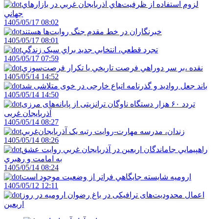
لزوم استفاده از ظرفيت‌هاي آذربايجان غربي در بازارهاي
جهاني
1405/05/17 08:02
خبرنگاران در خط مقدم جنگ روايت‌ها هستند
1405/05/17 08:01
تجرد قطعي، انتخابي جديد براي سبک زندگي
1405/05/17 07:59
نقده ،بر سر دوراهي فرصت تاريخي يا تکرار فرصت‌سوزي
1405/05/14 14:52
باند جعل روادید و گذرنامه اتباع خارجی در خوی متلاشی شد
1405/05/14 14:50
تردد ۶۰ هزار دستگاه ناوگان ترانزیتی از پایانه‌های مرزی
آذربایجان ‌غربی
1405/05/14 08:27
زندان، مدرسه مهارت-روايت رتبه يک آذربايجان‌غربي
1405/05/14 08:26
راهپيمايي جاماندگان اربعين در آذربايجان غربي روايت عشق
به امامت و رهبري
1405/05/14 08:24
اروميه شايسته جايگاهي فراتر از وضعيت موجود است
1405/05/12 12:11
اعمال محدودیت‌های ترافیکی در باغ رضوان ارومیه در روز
اربعین