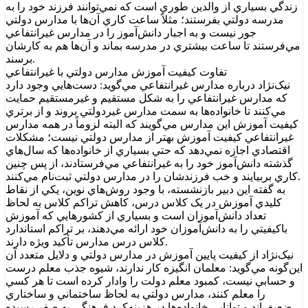
زندگي بسياري از والدين طوري است که نمي‌توانند فرزند خود را به
مدرسه دولتي بفرستند؛ مثلاً ساعت کاري آن‌ها با مدارس دولتي
جور نيست و به اجبار دانش‌آموز را در مدارس غيرانتفاعي
مي‌فرستند تا ساعت بيشتري در مدرسه بماند و آن‌ها هم به کارشان
برسند.
تفاوت کيفيت آموزش مدارس دولتي با غيرانتفاعي
نيک‌نژاد درباره مدارس غيرانتفاعي مي‌گويد: دست‌هايي وجود دارد
که مدارس غيرانتفاعي را به شکل مستقيم و غيرمستقيم حمايت
مي‌کنند تا خانواده‌ها به سمت مدارس غيردولتي بروند و از برتري
کيفيت آموزش اين مدارس مي‌گويند که البته لزوماً در همه مدارس
غيرانتفاعي کيفيت آموزش بهتر از مدارس دولتي نيست؛ مشکلات
اقتصادي اجازه نمي‌دهد که حتي بسياري از خانواده‌ها که سال‌هاي
گذشته دانش‌آموز خود را به غيرانتفاعي مي‌فرستادند، از پس چنين
کاري بربيايند و خب فرزندشان را در مدارس دولتي ثبت‌نام مي‌کنند.
به گفته اين دبير بازنشسته، با وجود روش‌هاي نوين، يکي از نقاط
کليدي آموزش در يک کلاس درس، کاهش تراکم کلاس به لحاظ
تعداد دانش‌آموزان است و بسياري از کشورهايي که آموزش
باکيفيتي را به دانش‌آموزان خود ارائه مي‌دهند، بر تراکم استاندارد
کلاس درس مدارس تأکيد ويژه دارند.
نيک‌نژاد از کيفيت پايين آموزش در مدارس دولتي و دلايل متعدد آن
اين‌گونه مي‌گويد: معلمان انگيزه کار ندارند، شيوه جذب معلم درست‌
و حسابي نيست، کمبود معلم دولت را وادار کرده است تا هر کسي
را معلم کنند، مدارس دولتي به لحاظ ساختماني و ساختاري
ضعيف‌اند و توانايي خانواده‌ها در هزينه‌کرد فرهنگي به صفر رسيده