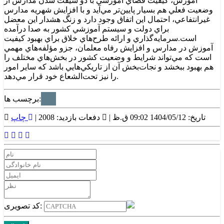
آموزش، کيفيت فضاي آموزشي با دو شيفت شدن مدارس از
وضعيت فعلي هم بسيار پايين‌تر مي‌آيد و با افزايش شهريه مدارس
غيرانتفاعي، احتمال اين اتفاق وجود دارد و زنگ هشدار اين معضل
براي دولت و سيستم آموزشي کشور به صدا درآمده
است.سرمايه‌گذاري و ارائه طرح‌هاي خلاق براي بهبود کيفيت
آموزش در مدارس و افزايش رفاه معلمان، جزو مؤلفه‌هاي مهمي
است که مي‌تواند شرايط و وضعيت کشور در بخش‌هاي مختلف را
هم بهبود ببخشد و نجات‌بخش آن از تاريکي‌هايي باشد که ساير امور
را نيز تحت‌الشعاع خود قرار مي‌دهد.
برچسب ها:
تاریخ: 1404/05/12 09:02 ق.ظ |
دفعات بازدید: 2008 |
چاپ
کد تصویری: