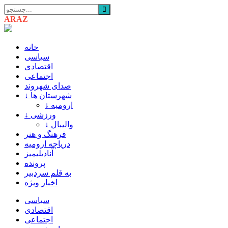
ARAZ
AZARBAIJAN
خانه
سیاسی
اقتصادی
اجتماعی
صدای شهروند
↓ شهرستان ها
↓ ارومیه
↓ ورزشی
↓ والیبال
فرهنگ و هنر
دریاچه ارومیه
آنادیلیمیز
پرونده
به قلم سردبیر
اخبار ویژه
سیاسی
اقتصادی
اجتماعی