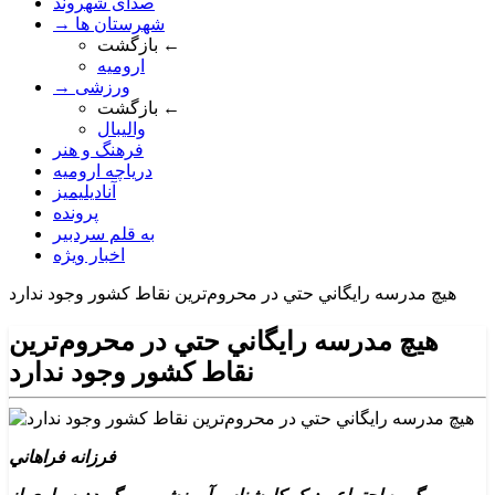
صدای شهروند
→ شهرستان ها
بازگشت ←
ارومیه
→ ورزشی
بازگشت ←
والیبال
فرهنگ و هنر
دریاچه ارومیه
آنادیلیمیز
پرونده
به قلم سردبیر
اخبار ویژه
هيچ مدرسه رايگاني حتي در محروم‌ترين نقاط کشور وجود ندارد
هيچ مدرسه رايگاني حتي در محروم‌ترين
نقاط کشور وجود ندارد
فرزانه فراهاني