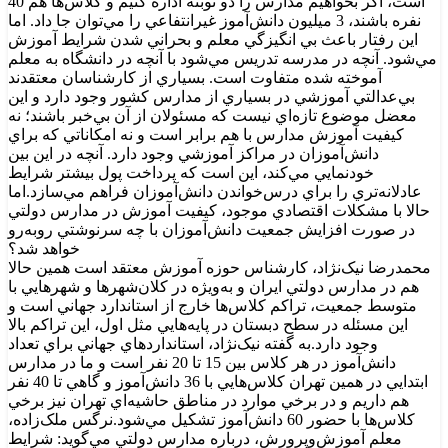
است، اگر بخواهيم مدارس را دو نوبته اداره کنيم و کلاس‌ها هم 40
نفره باشند، 3 ميليون دانش‌آموز غيرانتفاعي را مي‌توان جا داد. اما
اين رفتار باعث بي انگيزگي معلم و بحراني شدن شرايط آموزش
مي‌شود. آنچه در مدرسه تدريس مي‌شود با آنچه در دانشگاه به معلم
آموخته شده متفاوت است. بسياري از کارشناسان معتقدند
بي‌عدالتي آموزشي در بسياري از مدارس کشور وجود دارد و اين
معضل موضوع تازه‌اي نيست که مسئولان از آن بي‌خبر باشند؛ نه
کيفيت آموزش مدارس با هم برابر است و نه امکاناتي که براي
دانش‌آموزان در مراکز آموزشي وجود دارد. آنچه در اين بين
خودنمايي مي‌کند، اين است که پرداخت پول بيشتر شرايط
عادلانه‌تري را براي درس‌خواندن دانش‌آموزان فراهم مي‌سازد.اما
حالا با مشکلات اقتصادي موجود،‌ کيفيت آموزش در مدارس دولتي
در صورت افزايش جمعيت دانش‌آموزان با چه سرنوشتي روبه‌رو
خواهد شد؟
محمدرضا نيک‌نژاد، کارشناس حوزه آموزش معتقد است همين حالا
هم در مدارس دولتي ايران و به‌ويژه در کلان‌شهرها و شهرهايي با
متوسط جمعيت، تراکم کلاس‌ها خارج از استاندارد جهاني است و
اين مسئله در سطح دبستان در پايه‌هايي مثل اول، اين تراکم بالا
وجود دارد.به گفته نيک‌نژاد، استانداردهاي جهاني براي تعداد
دانش‌آموز در هر کلاس بين 15 تا 20 نفر است و ما در مدارس
ابتدايي در همين تهران کلاس‌هايي با 36 دانش‌آموز و گاهي تا 40 نفر
هم داريم و در برخي موارد در مناطق حاشيه‌اي تهران نيز برخي
کلاس‌ها با حضور 60 دانش‌آموز تشکيل مي‌شود.نرگس ملک‌زاده،
معلم آموزش‌وپرورش، درباره مدارس دولتي مي‌گويد: شرايط