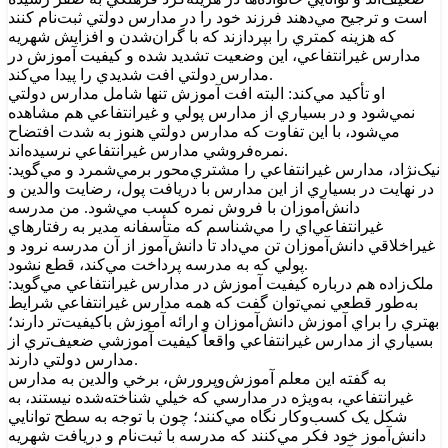
است و ترجيح مي‌دهند فرزند خود را در مدارس دولتي ثبت‌نام کنند
که هزينه کمتري را بپردازند که با گران‌شدن و افزايش شهريه
مدارس غيرانتفاعي، اين وضعيت تشديد شده و کيفيت آموزش در
مدارس دولتي افت شديدي را پيدا مي‌کند.
او تأکيد مي‌کند: البته افت آموزش تنها شامل مدارس دولتي
نمي‌شود و در بسياري از مدارس پولي و غيرانتفاعي هم مشاهده
مي‌شود، با اين تفاوت که مدارس دولتي هنوز به شدت افتضاح
نمره‌فروشي مدارس غيرانتفاعي نرسيده‌اند.
نيک‌نژاد، مدارس غيرانتفاعي را مشتري‌محور برمي‌شمرد و مي‌گويد:
در نهايت در بسياري از اين مدارس با دريافت پول، رضايت والدين و
دانش‌آموزان با فروش نمره کسب مي‌شود. من مدرسه
غيرانتفاعي‌اي را مي‌شناسم که متأسفانه مدير به رفتارهاي
غيراخلاقي دانش‌آموزان تن مي‌داد تا دانش‌آموز از آن مدرسه نرود و
پولي که به مدرسه پرداخت مي‌کند، قطع نشود.
ملک‌زاده هم درباره کيفيت آموزش در مدارس غيرانتفاعي مي‌گويد:
به‌طور قطعي نمي‌توان گفت که همه مدارس غيرانتفاعي شرايط
بهتري را براي آموزش دانش‌آموزان و ارائه آموزش باکيفيت‌تر دارند؛
بسياري از مدارس غيرانتفاعي واقعاً کيفيت آموزشي ضعيف‌تري از
مدارس دولتي دارند.
به گفته اين معلم آموزش‌وپرورش، برخي والدين به مدارس
غيرانتفاعي، به‌ويژه در مدارسي که خيلي شناخته‌شده نيستند، به
شکل يک کسب‌وکار نگاه مي‌کنند؛ چون با توجه به سطح توانايي
دانش‌آموز خود فکر مي‌کنند که مدرسه با ثبت‌نام و دريافت شهريه