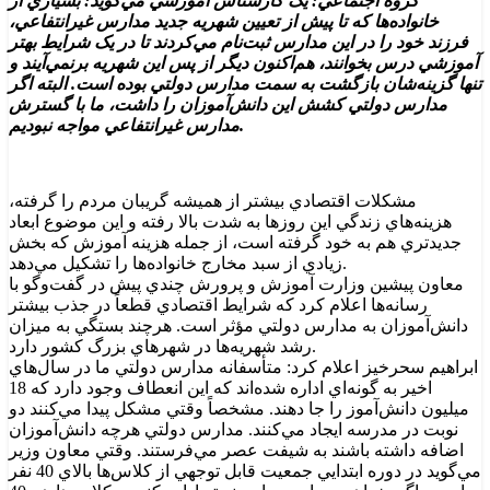
گروه اجتماعي: يک کارشناس آموزشي مي‌گويد: بسياري از
خانواده‌ها که تا پيش از تعيين شهريه جديد مدارس غيرانتفاعي،
فرزند خود را در اين مدارس ثبت‌نام مي‌کردند تا در يک شرايط بهتر
آموزشي درس بخوانند، هم‌اکنون ديگر از پس اين شهريه برنمي‌آيند و
تنها گزينه‌شان بازگشت به سمت مدارس دولتي بوده است. البته اگر
مدارس دولتي کشش اين دانش‌آموزان را داشت، ما با گسترش
مدارس غيرانتفاعي مواجه نبوديم.
مشکلات اقتصادي بيشتر از هميشه گريبان مردم را گرفته،
هزينه‌هاي زندگي اين روزها به شدت بالا رفته و اين موضوع ابعاد
جديدتري هم به خود گرفته است،‌ از جمله هزينه آموزش که بخش
زيادي از سبد مخارج خانواده‌ها را تشکيل مي‌دهد.
معاون پيشين وزارت آموزش و پرورش چندي پيش در گفت‌وگو با
رسانه‌ها اعلام کرد که شرايط اقتصادي قطعاً در جذب بيشتر
دانش‌آموزان به مدارس دولتي مؤثر است. هرچند بستگي به ميزان
رشد شهريه‌ها در شهرهاي بزرگ کشور دارد.
ابراهيم سحرخيز اعلام کرد: متأسفانه مدارس دولتي ما در سال‌هاي
اخير به گونه‌اي اداره شده‌اند که اين انعطاف وجود دارد که 18
ميليون دانش‌آموز را جا دهند. مشخصاً وقتي مشکل پيدا مي‌کنند دو
نوبت در مدرسه ايجاد مي‌کنند. مدارس دولتي هرچه دانش‌آموزان
اضافه داشته باشند به شيفت عصر مي‌فرستند. وقتي معاون وزير
مي‌گويد در دوره ابتدايي جمعيت قابل توجهي از کلاس‌ها بالاي 40 نفر