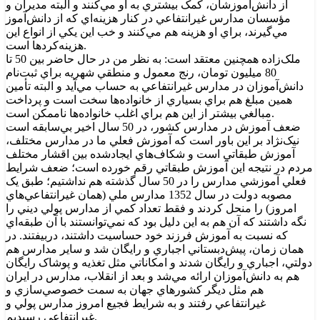
از دانش‌آموزشان، کمک بيشتري به او مي‌کنند و البته مديران و
مؤسسان مدارس غيرانتفاعي در کنار هزينه‌اي که از دانش‌آموز
مي‌گيرند، براي او هزينه هم مي‌کنند و خب اين يکي از انواع اين
هزينه‌کردها است.
ملک‌زاده همچنين معتقد است: به نظر من در حال حاضر بين 50 تا
80 ميليون تومان، رنج معمول و منطقي شهريه براي ثبت‌نام
دانش‌آموزان در مدارس غيرانتفاعي به حساب مي‌آيد و البته تأمين
همين مبلغ هم براي بسياري از خانواده‌ها سخت است و پرداخت
مبالغي بيشتر از اين هم براي اغلب خانواده‌ها ناممکن است.
ضعف آموزش در مدارس کشور، در 50 سال اخير بي‌سابقه است
نيک‌نژاد بر اين باور است که آموزش فعلي ما در مدارس مختلف،
آموزش طبقاتي است و شکاف‌هاي ايجادشده بين اقشار مختلف
مردم در نتيجه اين آموزش طبقاتي رقم خورده است؛ ضعف شرايط
فعلي آموزشي مدارس را در 50 سال گذشته هم نداشتيم؛ طبق يک
مصوبه دولت در سال 1352 مدارس ملي (همان غيرانتفاعي‌هاي
امروز) را منحل کردند و فقط تعداد کمي از مدارس پولي ديني را
نگه داشتند که آن هم به اين دليل بود که نمي‌توانستند با آن طبقه‌اي
که نسبت به آموزش فرزند خود حساسيت داشتند، دربيفتند. در
همان زمان، پيش‌دبستاني اجباري و رايگان شد و ساير مدارس هم
دولتي، اجباري و رايگان شدند و امکاناتي مثل تغذيه و پوشاک رايگان
هم به دانش‌آموزان ارائه مي‌شد و بعد از انقلاب، مدارس در ايران
هم مثل ديگر کشورهاي جهان به سمت خصوصي‌سازي و
غيرانتفاعي رفتند و به شرايط فجيع امروز مدارس پولي و
غيرانتفاعي رسيديم.