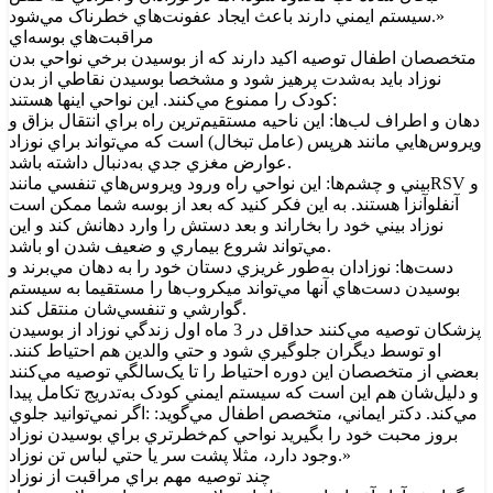
سيستم ايمني دارند باعث ايجاد عفونت‌هاي خطرناک مي‌شود.»
مراقبت‌هاي بوسه‌اي
متخصصان اطفال توصيه اکيد دارند که از بوسيدن برخي نواحي بدن
نوزاد بايد به‌شدت پرهيز شود و مشخصا بوسيدن نقاطي از بدن
کودک را ممنوع مي‌کنند. اين نواحي اينها هستند:
دهان و اطراف لب‌ها: اين ناحيه مستقيم‌ترين راه براي انتقال بزاق و
ويروس‌هايي مانند هرپس (عامل تبخال) است که مي‌تواند براي نوزاد
عوارض مغزي جدي به‌دنبال داشته باشد.
بيني و چشم‌ها: اين نواحي راه ورود ويروس‌هاي تنفسي مانندRSV و
آنفلوآنزا هستند. به اين فکر کنيد که بعد از بوسه شما ممکن است
نوزاد بيني خود را بخاراند و بعد دستش را وارد دهانش کند و اين
مي‌تواند شروع بيماري و ضعيف شدن او باشد.
دست‌ها: نوزادان به‌طور غريزي دستان خود را به دهان مي‌برند و
بوسيدن دست‌هاي آنها مي‌تواند ميکروب‌ها را مستقيما به سيستم
گوارشي و تنفسي‌شان منتقل کند.
پزشکان توصيه مي‌کنند حداقل در 3 ‌ماه اول زندگي نوزاد از بوسيدن
او توسط ديگران جلوگيري شود و حتي والدين هم احتياط کنند.
بعضي از متخصصان اين دوره احتياط را تا يک‌سالگي توصيه مي‌کنند
و دليل‌شان هم اين است که سيستم ايمني کودک به‌تدريج تکامل پيدا
مي‌کند. دکتر ايماني، متخصص اطفال مي‌گويد: :اگر نمي‌توانيد جلوي
بروز محبت خود را بگيريد نواحي کم‌خطرتري براي بوسيدن نوزاد
وجود دارد، مثلا پشت سر يا حتي لباس تن نوزاد.»
چند توصيه‌ مهم براي مراقبت از نوزاد