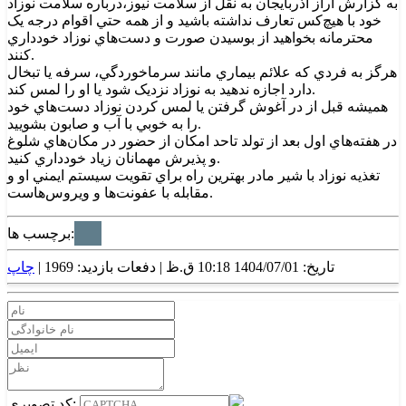
به گزارش آراز آذربايجان به نقل از سلامت نيوز،درباره سلامت نوزاد
خود با هيچ‌کس تعارف نداشته باشيد و از همه حتي اقوام درجه يک
محترمانه بخواهيد از بوسيدن صورت و دست‌هاي نوزاد خودداري
کنند.
هرگز به فردي که علائم بيماري مانند سرماخوردگي، سرفه يا تبخال
دارد اجازه ندهيد به نوزاد نزديک شود يا او را لمس کند.
هميشه قبل از در آغوش گرفتن يا لمس کردن نوزاد دست‌هاي خود
را به خوبي با آب و صابون بشوييد.
در هفته‌هاي اول بعد از تولد تاحد امکان از حضور در مکان‌هاي شلوغ
و پذيرش مهمانان زياد خودداري کنيد.
تغذيه نوزاد با شير مادر بهترين راه براي تقويت سيستم ايمني او و
مقابله با عفونت‌ها و ويروس‌هاست.
برچسب ها:
تاریخ: 1404/07/01 10:18 ق.ظ |
دفعات بازدید: 1969 |
چاپ
کد تصویری: