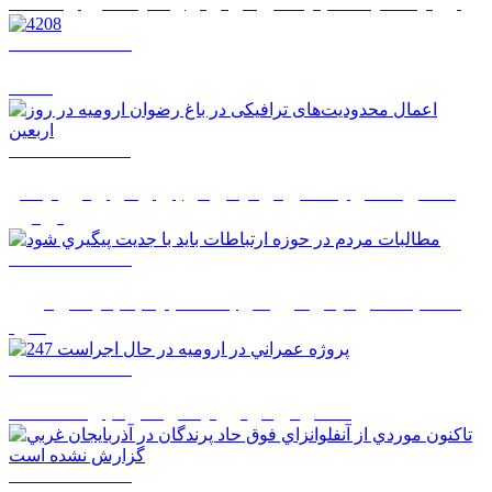
اروميه شايسته جايگاهي فراتر از وضعيت موجود است
1405/05/14 08:22
4208
1405/05/12 12:11
اعمال محدودیت‌های ترافیکی در باغ رضوان ارومیه در
روز اربعین
1405/05/12 08:51
مطالبات مردم در حوزه ارتباطات بايد با جديت پيگيري
شود
1405/05/12 08:50
247 پروژه عمراني در اروميه در حال اجراست
1405/05/12 08:48