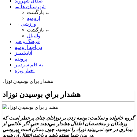
صدای شهروند
→ شهرستان ها
بازگشت ←
ارومیه
→ ورزشی
بازگشت ←
والیبال
فرهنگ و هنر
دریاچه ارومیه
آنادیلیمیز
پرونده
به قلم سردبیر
اخبار ویژه
هشدار براي بوسيدن نوزاد
هشدار براي بوسيدن نوزاد
گروه خانواده و سلامت: بوسه زدن بر نوزادان چنان پرخطر است که
پزشکان و متخصصان اطفال هشدار مي‌دهند حتي اگر علائمي از
بيماري در خود نمي‌بينيد نوزاد را نبوسيد، چون ممکن است ويروسي
در بدن شما نهفته باشد و باعث انتقال آن شويد.