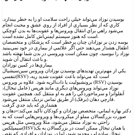
بوسيدن نوزاد مي‌تواند خيلي راحت سلامت او را به خطر بيندازد.
کاري که از نظر بسياري از افراد از روي عشق و محبت انجام
مي‌شود راهي براي انتقال ويروس‌ها و عفونت‌ها به بدن کوچکي
است که هنوز سيستم ايمني‌اش کامل نشده است.
بوسه زدن بر نوزادان چنان پرخطر است که پزشکان و متخصصان
اطفال هشدار مي‌دهند حتي اگر علائمي از بيماري در خود نمي‌بينيد
نوزاد را نبوسيد، چون ممکن است ويروسي در بدن شما نهفته باشد
و باعث انتقال آن شويد.
بيماري‌ها در کمين نوزادان
يکي از مهم‌ترين تهديدهاي بوسيدن نوزادان ويروس سين‌سيشيال
تنفسي‌(RSV) ‌است که مي‌تواند باعث عفونت شديد ريه،
برونشيوليت يا ذات‌الريه شود. علاوه بر ويروس (RSV) بوسيدن
نوزاد مي‌تواند ويروس‌هاي ديگري مانند هرپس (عامل تبخال)،
آنفلوآنزا و سرماخوردگي را هم به او منتقل کند، همچنين عفونت
قارچي دهان (برفک) از طريق تماس نزديک منتقل مي‌شود.
هشداري که بايد جدي گرفت
دکتر بهاره ايماني، متخصص نوزادان و کودکان تأکيد مي‌کند:«‌دهان و
صورت بزرگسالان مملو از ميکروب‌ها و ويروس‌هايي است که به
راحتي به نوزاد منتقل مي‌شود، مثلا ويروسي مثل هرپس
سيمپلکس‌(HSV)يا همان تبخال ممکن است در بزرگسالان به يک
تبخال ساده لب محدود شود، اما در نوزادان و افرادي که نقص