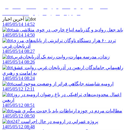
تاکنون موردي از آنفلوانزاي فوق حاد پرندگان در
آذربايجان غربي گزارش نشده است
آخرین اخبار
1405/05/14 14:52
باند جعل روادید و گذرنامه اتباع خارجی در خوی متلاشی شد
1405/05/14 14:50
تردد ۶۰ هزار دستگاه ناوگان ترانزیتی از پایانه‌های مرزی
آذربایجان ‌غربی
1405/05/14 08:27
زندان، مدرسه مهارت-روايت رتبه يک آذربايجان‌غربي
1405/05/14 08:26
راهپيمايي جاماندگان اربعين در آذربايجان غربي روايت عشق
به امامت و رهبري
1405/05/14 08:24
اروميه شايسته جايگاهي فراتر از وضعيت موجود است
1405/05/12 12:11
اعمال محدودیت‌های ترافیکی در باغ رضوان ارومیه در روز
اربعین
1405/05/12 08:51
مطالبات مردم در حوزه ارتباطات بايد با جديت پيگيري شود
1405/05/12 08:50
247 پروژه عمراني در اروميه در حال اجراست
1405/05/12 08:48