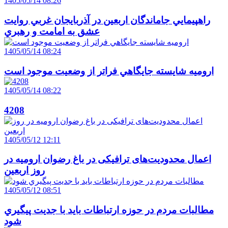
1405/05/14 08:26
راهپيمايي جاماندگان اربعين در آذربايجان غربي روايت
عشق به امامت و رهبري
1405/05/14 08:24
اروميه شايسته جايگاهي فراتر از وضعيت موجود است
1405/05/14 08:22
4208
1405/05/12 12:11
اعمال محدودیت‌های ترافیکی در باغ رضوان ارومیه در
روز اربعین
1405/05/12 08:51
مطالبات مردم در حوزه ارتباطات بايد با جديت پيگيري
شود