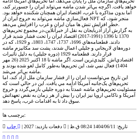
تحريم‌هاي سازمان ملل را پايان مي‌دهد، اما تحريم‌هاي آمريکا ادامه
خواهد يافت. اگرچه بي‌اثر شدن ماشه مي‌تواند ايران را جسورتر کند،
اما بدون مذاکره با غرب، اقتصاد ايران همچنان شکننده خواهد بود.
فعال‌سازي ماشه مي‌تواند به خروج ايران از NPT منجر شود، که
خطر افزايش تنش ها ميان ايران و غرب را افزايش مي‌دهد.
به گزارش آراز آذربايجان به نقل از خبرآنلاين،در مجموع تحريم‌هاي
1370 تا 1396 (1991-2017) اقتصاد ايران را تحت فشار شديد قرار
دادند. قطعنامه‌هاي 1696، 1737، 1747، 1803، و 1929، که در
دوره‌هاي لاريجاني و جليلي اعمال شدند، پشت سد مکانيزم ماشه
قرار دارند. قطعنامه 1929 (دوره جليلي) به دليل تأثيرات
اقتصادي‌اش، کليدي‌ترين است. اگر ماشه تا 18 اکتبر 2025 (26 مهر
1404) فعال نمي شد، اين تحريم‌ها به‌طور کامل لغو شده بودند و
ماشه بي‌اثر مي‌شد.
اين تاريخ مي‌توانست ايران را از فشار سازمان ملل آزاد کند، اما
تحريم‌هاي يک‌جانبه آمريکا ادامه مي يافت. اين در حالي است که
مسئوليت تحريم‌هاي ماشه عمدتاً به دوره جليلي بازمي‌گردد و خروج
آمريکا و ناکامي اروپا نيز ايران را بيش از هر زمان به نقض تعهداتش
سوق داد تا به اقدامات غرب، پاسخ دهد.
برچسب ها:
تاریخ: 1404/06/11 08:24 ق.ظ |
دفعات بازدید: 2027 |
چاپ