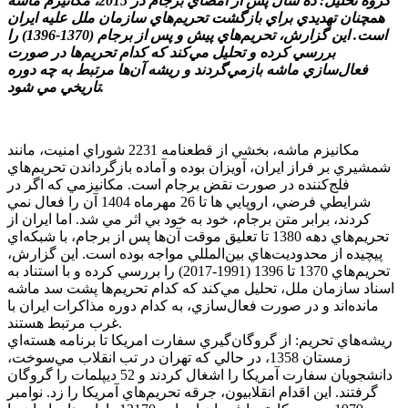
گروه تحليل: ده سال پس از امضاي برجام در 2015، مکانيزم ماشه
همچنان تهديدي براي بازگشت تحريم‌هاي سازمان ملل عليه ايران
است. اين گزارش، تحريم‌هاي پيش و پس از برجام (1370-1396) را
بررسي کرده و تحليل مي‌کند که کدام تحريم‌ها در صورت
فعال‌سازي ماشه بازمي‌گردند و ريشه آن‌ها مرتبط به چه دوره
تاريخي مي شود.
مکانيزم ماشه، بخشي از قطعنامه 2231 شوراي امنيت، مانند
شمشيري بر فراز ايران، آويزان بوده و آماده بازگرداندن تحريم‌هاي
فلج‌کننده در صورت نقض برجام است. مکانيزمي که اگر در
شرايطي فرضي، اروپايي ها تا 26 مهرماه 1404 آن را فعال نمي
کردند، برابر متن برجام، خود به خود بي اثر مي شد. اما ايران از
تحريم‌هاي دهه 1380 تا تعليق موقت آن‌ها پس از برجام، با شبکه‌اي
پيچيده از محدوديت‌هاي بين‌المللي مواجه بوده است. اين گزارش،
تحريم‌هاي 1370 تا 1396 (1991-2017) را بررسي کرده و با استناد به
اسناد سازمان ملل، تحليل مي‌کند که کدام تحريم‌ها پشت سد ماشه
مانده‌اند و در صورت فعال‌سازي، به کدام دوره مذاکرات ايران با
غرب مرتبط هستند.
ريشه‌هاي تحريم: از گروگان‌گيري سفارت امريکا تا برنامه هسته‌اي
زمستان 1358، در حالي که تهران در تب انقلاب مي‌سوخت،
دانشجويان سفارت آمريکا را اشغال کردند و 52 ديپلمات را گروگان
گرفتند. اين اقدام انقلابيون، جرقه تحريم‌هاي آمريکا را زد. نوامبر