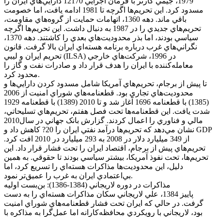
1979، جيمي کارتر با فرمان اجرايي 12170 دارايي‌هاي ايران را
مسدود کرد. اين تحريم‌ها اگرچه تا 1981 ادامه يافت، اما خصومت
باقي ماند. دهه 1360، اتهامات حمايت از گروه‌هاي مقاومت،
تحريم‌هاي جديدي را در 1987 به دنبال داشت. اين تحريم‌ها اگرچه
سياسي بودند، اما بذر محدوديت‌هاي بعدي را کاشتند. دهه 1370،
نگراني‌هاي غرب درباره برنامه هسته‌اي ايران بالا گرفت. قانون
تحريم ايران و ليبي (ILSA) در 1996، شرکت‌هاي خارجي
معامله‌کننده با ايران را هدف قرار داد و صادرات نفت و گاز را
محدود کرد.
تا پيش از برجام، تحريم‌هاي آمريکا شامل مسدود کردن دارايي‌ها و
محدوديت‌هاي تجاري بود. قطعنامه‌هاي شوراي امنيت از 2006
(1385) با قطعنامه 1696 آغاز شد و تا 2010 (1389) با قطعنامه 1929
شدت يافت. اين قطعنامه‌ها تحت فصل هفتم، تحريم‌هاي تسليحاتي،
مالي و فناوري را اعمال کردند. گزارش بانک جهاني در سال2010
نشان مي‌دهد که تحريم‌ها درآمد نفتي ايران را 20? کاهش داد و GDP
از 349 ميليارد دلار در 2008 به 293 ميليارد در 2010 افت کرد.
تحريم‌هاي پيش از برجام، اقتصاد ايران را تحت فشار قرار داد. اين
تحريم‌ها، تحت نفوذ آمريکا، بيشتر سياسي بودند تا حقوقي. به همين
دليل، اين محدوديت‌ها مذاکرات هسته‌اي را تسريع کرد، اما
بي‌اعتمادي ايران به غرب را عميق‌تر نمود.
مذاکرات در دوره لاريجاني (1384-1386): بن‌بست اوليه
پاييز 1384، علي لاريجاني سکان مذاکرات هسته‌اي را به دست
گرفت. در حالي که ايران تحت فشار قطعنامه‌هاي شوراي امنيت
بود، لاريجاني با رويکردي محافظه‌کارانه اما عمل‌گرا به مذاکره با