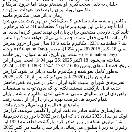
جليلي به دليل سخت‌گيري او شديدتر بودند. اما خروج آمريکا و
ناکامي اروپا، ايران را به نقض تعهدات سوق داد.
زمان بي‌اثر شدن مکانيزم ماشه
مکانيزم ماشه، مانند ساعتي که تيک‌تاکش در تهران شنيده مي‌شود
اما تا چه زماني اين تهديد پابرجا بود؟ قطعنامه 2231، که برجام را
تأييد کرد، تاريخي مشخص براي پايان اين تهديد تعيين کرده است. اما
اگر ماشه اکنون فعال نشود، چه زماني بي‌اثر خواهد شد؟ بر اساس
بند 7 قطعنامه 2231، مکانيزم ماشه تا 10 سال پس از »روز پذيرش
برجام« (Adoption Day)، يعني 18 اکتبر 2015 (26 مهر 1394)، معتبر
است. اين تاريخ، که به عنوان »روز خاتمه« (Termination Day)
شناخته مي‌شود، 18 اکتبر 2025 (26 مهر 1404) است. پس از اين
تاريخ، قطعنامه‌هاي پيشين (1696، 1737، 1747، 1803، 1929، و 2224)
به‌طور کامل لغو شده و مکانيزم ماشه بي‌اثر مي‌شود. گزارش
سازمان ملل (2020) تأييد مي‌کند که پس از 18 اکتبر 2025،
تحريم‌هاي شوراي امنيت عليه ايران، مگر در صورت نقض فاحش
جديد، قابل بازگشت نيستند. نکته اي که بدون توجه به مقتضيات
راهبردي آن در سالهاي منتهي به خنثي شدن مکانيزم ماشه و پايان
تمام تحريم ها، فرصت بهره برداري از آن از دست رفت.
پيامدهاي فعال‌سازي يا بي‌اثر شدن ماشه
فعال‌سازي ماشه صادرات نفت ايران را کاهش مي‌دهد. گزارش
اوپک در سال 2023 نشان داد که ايران در 2022 با دور زدن تحريم‌ها،
1.4 ميليون بشکه در روز صادر کرد. بازگشت قطعنامه 1929 اين
رقم را به زير 1 ميليون مي‌رساند. بي‌اثر شدن ماشه در اکتبر 2025،