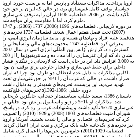
اروپا پرداخت. مذاکرات سعدآباد و پاريس اما به بن‌بست خورد. اروپا
خواستار توقف کامل غني‌سازي بود، در حالي که ايران بر حق خود
تأکيد داشت. در 2006، قطعنامه 1696 ايران را به توقف غني‌سازي
ملزم کرد، اما با مقاومت ايران مواجه شد.
در دوره لاريجاني، قطعنامه‌هاي 1696 (2006)، 1737 (2006)، و 1747
(2007) تحت فصل هفتم اعمال شدند. قطعنامه 1737 تحريم‌هاي
هدفمند عليه افراد و نهادهاي هسته‌اي، مانند سازمان انرژي اتمي، را
معرفي کرد. قطعنامه 1747 محدوديت‌هاي مالي و تسليحاتي را
گسترش داد. گزارش آژانس بين المللي انرژي اتمي در سال 2007
نشان داد که ايران غني‌سازي را ادامه داده و سانتريفيوژها را از 200
به 3,000 افزايش داد. اين در حالي است که لاريجاني در تنگناي فشار
داخلي براي حفظ غني‌سازي و فشار خارجي براي توقف آن بود.
ناکامي مذاکرات به دليل عدم انعطاف دو طرف بود. چرا که ايران
بر حق غني‌سازي تحت NPT اصرار داشت، در حالي که غرب آن را
تهديد مي‌ديد. اين بن‌بست، تحريم‌هاي شديدتر را به دنبال داشت.
دوره جليلي (1386-1392): تحريم‌هاي فلج‌کننده
تابستان 1386، سعيد جليلي، سياستمدار جنجالي، جايگزين لاريجاني
شد. مذاکرات او با1+5 در ژنو و استانبول پرتنش بود. جليلي بر
غني‌سازي 20?% تأکيد داشت و پيشنهادات غرب را رد کرد. در پاسخ،
شوراي امنيت قطعنامه‌هاي 1803 (2008) و 1929 (2010) را تصويب
کرد که تحريم‌هاي اقتصادي و مالي را شدت بخشيد. آمريکا و اروپا
نيز تحريم‌هاي يک‌جانبه عليه بانک مرکزي و نفت ايران اعمال کردند.
قطعنامه 1929 (2010) جامع‌ترين تحريم‌ها را اعمال کرد، شامل
محدوديت‌هاي نفتي، مالي، و دسترسي به SWIFT. گزارش صندوق