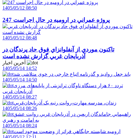
1405/05/12 08:50
247 پروژه عمراني در اروميه در حال اجراست
1405/05/12 08:48
تاکنون موردي از آنفلوانزاي فوق حاد پرندگان در
آذربايجان غربي گزارش نشده است
آخرین اخبار
1405/05/14 14:52
باند جعل روادید و گذرنامه اتباع خارجی در خوی متلاشی شد
1405/05/14 14:50
تردد ۶۰ هزار دستگاه ناوگان ترانزیتی از پایانه‌های مرزی
آذربایجان ‌غربی
1405/05/14 08:27
زندان، مدرسه مهارت-روايت رتبه يک آذربايجان‌غربي
1405/05/14 08:26
راهپيمايي جاماندگان اربعين در آذربايجان غربي روايت عشق
به امامت و رهبري
1405/05/14 08:24
اروميه شايسته جايگاهي فراتر از وضعيت موجود است
1405/05/12 12:11