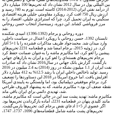
بين المللي پول در سال 2012 نشان داد که تحريم‌ها 100 ميليارد دلار
از درآمد نفتي ايران (2012-2014) کاسته است. تورم به 40? رسيد و
ارزش ريال 50? افت کرد. رويکرد مقاومتي جليلي هزينه اقتصادي
سنگيني به ايران تحميل کرد. چرا که استراتژي جليلي، اقتصاد را به
مرز فروپاشي کشاند. اين دوره، زمينه‌ساز انتخاب حسن روحاني
شد.
دوره روحاني و برجام (1392-1396): اميدي شکننده
تابستان 1392، حسن روحاني با رويکرد اعتدال در سياست داخلي،
وارد ميدان شد. محمدجواد ظريف مذاکرات فشرده را با 1+5 آغاز
کرد. در ژوئيه 2015، برجام امضا شد و قطعنامه 2231 تحريم‌هاي
پيشين را لغو کرد، اما مکانيزم ماشه را به‌عنوان ضمانت حفظ کرد.
برجام تحريم‌هاي هسته‌اي را لغو کرد و ايران به بازارهاي جهاني
بازگشت. گزارش بانک جهاني در سال2016 نشان داد که صادرات
نفت ايران از 1.1 ميليون بشکه در روز (2014) به 2.4 ميليون در 2016
رسيد. توليد ناخالص داخلي ايران با رشد 12.5% به 412 ميليارد دلار
افزايش يافت. اما خروج آمريکا در 2018 اين دستاوردها را تضعيف
کرد. برجام موفقيتي ديپلماتيک بود، اما وابستگي به پايبندي آمريکا
نقطه ضعف آن بود.» مکانيزم ماشه، که به پيشنهاد لاوروف طراحي
شد، تهديدي دائمي براي ايران باقي ماند.
مکانيزم ماشه: تهديد پشت سد اين در حالي است که مکانيزم ماشه،
مانند کليدي پنهان در قطعنامه 2231، آماده بازگرداندن تحريم‌ها بود.
اگر عضوي از 5+1 ادعاي نقض برجام کند، تحريم‌ها بازمي‌گشت.
تحريم‌هاي پشت ماشه شامل قطعنامه‌هاي 1696، 1737، 1747،