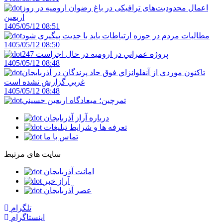
اعمال محدودیت‌های ترافیکی در باغ رضوان ارومیه در روز
اربعین
1405/05/12 08:51
مطالبات مردم در حوزه ارتباطات بايد با جديت پيگيري شود
1405/05/12 08:50
247 پروژه عمراني در اروميه در حال اجراست
1405/05/12 08:48
تاکنون موردي از آنفلوانزاي فوق حاد پرندگان در آذربايجان
غربي گزارش نشده است
1405/05/12 08:48
تمرچين؛ ميعادگاه اربعين حسيني
درباره آراز آذربایجان
تعرفه ها و شرایط تبلیغات
تماس با ما
سایت های مرتبط
امانت آذربایجان
آراز خبر
عصر آذربایجان
تلگرام
اینستاگرام