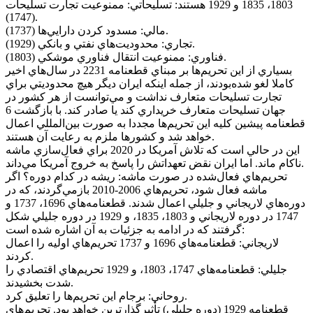
1803، 1835 و 1929 هستند: تسليحاتي: ممنوعيت تجارت تسليحات
(1747).
مالي: مسدود کردن دارايي‌ها (1737).
تجاري: محدوديت‌هاي نفتي و بانکي (1929).
فناوري: ممنوعيت انتقال فناوري موشکي (1803).
بسياري از اين تحريم‌ها بر مبناي قطعنامه 2231 در سال‌هاي اخير
کاملا لغو شده‌بودند، از جمله اينکه ايران ديگر هيچ محدوديتي براي
تجارت تسليحات متعارف نداشت و مي‌توانست از هر کشور در
جهان تسليحات متعارف خريداري کند يا صادر کند. با بازگشت 6
قطعنامه پيشين کليه اين تحريم‌ها مجددا به صورت بين‌المللي اعمال
خواهد شد و کشورها ملزم به رعايت آن هستند.
اين در حالي است که تلاش آمريکا در 2020 براي فعال‌سازي ماشه
ناکام ماند. اما ايران نقض تعهداتش را پاسخ به خروج آمريکا مي‌داند.
تحريم‌هاي فعال‌شده در صورت ماشه: ريشه در کدام دوره؟ اگر
ماشه فعال شود، تحريم‌هاي 2006-2010 بازمي‌گردند، که در
دوره‌هاي لاريجاني و جليلي اعمال شدند. قطعنامه‌هاي 1696، 1737 و
1747 در دوره لاريجاني و 1803، 1835، و 1929 در دوره جليلي شکل
گرفتند که در ادامه به جزئيات به آن اشاره شده است:
لاريجاني: قطعنامه‌هاي 1696 و 1737 تحريم‌هاي اوليه را اعمال
کردند.
جليلي: قطعنامه‌هاي 1747، 1803، و 1929 تحريم‌هاي اقتصادي را
شدت بخشيدند.
روحاني: برجام اين تحريم‌ها را تعليق کرد.
قطعنامه 1929 (دوره جليلي) تأثيرگذارترين خواهد بود. تحريم‌هاي