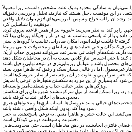
ا نمي‌توان به سادگي محدود به يک علت مشخص دانست، زيرا معمولاً
ت رشد آن را استخراج و سپس با بررسي‌هاي لازم بتوان دلايل واقعي
موفقيت را شناسايي کرد.
ي را پر کند. به نظر مي‌رسد »لبوبو« نيز از همين قاعده پيروي کرده
ه تا قابليت توليد انبوه، امکان صادرات، تناسب با گروه‌هاي سني
ست دارند. شبکه‌هاي اجتماعي به‌سرعت مي‌توانند تصويري جذاب از يک
ر غيرمعمول، اما در قالبي بسيار سبک و رقيق که ظاهراً مورد پسند
‌شود که بسياري از اين موارد به شکستن هنجارهاي عرفي يا نمايش
ويژگي‌هايي نظير خباثت جذاب و شيطنت‌آميز وابسته‌اند.
ي دارد، زيرا ممکن است از ميلِ سرکوب‌شده شهروندان براي شکستن
محدوديت‌هاي اخلاقي نشأت گرفته باشد.
شخصيت‌هاي خيالي مانند عروسک‌ها، اسباب‌بازي‌ها و محتواهاي هنري
نمود پيدا کند، بدون اينکه شکل واقعي داشته باشد.
ير مي‌کشد. اين حالت خشن و ظاهراً منفي، به نوعي پاسخ‌دهنده به حس
خشونت و شيطنت دروني کودکان است.
ه به فضاي فانتزي ايجادشده در ذهن مخاطبان است. حتي محدوديت‌هايي