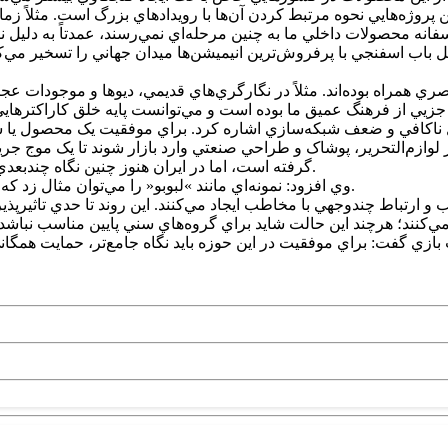
وژه‌هايي نحوه مرتبط کردن آن‌ها با رويدادهاي بزرگ است. مثلاً زم
نه محصولات داخلي ما به چنين مرحله‌اي نمي‌رسند، عمدتاً به دليل نب
 اسفنجي با پرفروش‌ترين انيميشن‌ها ميدان جهاني را تسخير مي‌کند؛
ي همراه بوده‌اند. مثلاً در نگارگري‌هاي قديمي، ديوها و موجودات عجي
مل ناکافي و ضعف شبکه‌سازي اشاره کرد. براي موفقيت يک محصول يا
ر لوازم‌التحرير، پوشاک و طراحي صنعتي وارد بازار شوند تا يک موج ج
گرفته است، اما در ايران هنوز چنين نگاه چندبعدي وجود ندارد؛ در نتيجه محصولات داخلي به برند جهاني تبديل نمي‌شوند.
وي افزود: نمونه‌اي مانند »لبوبو« را مي‌توان مثال زد که با انتخاب نامي آهنگين و چندمعنايي توانسته توجه کودکانه را جلب کند.
سب و ارتباط چندوجهي با مخاطب ايجاد مي‌کنند. اين روند تا حدي تاثير
بازي گفت: براي موفقيت در اين حوزه بايد نگاه جامع‌تر، حمايت همگان