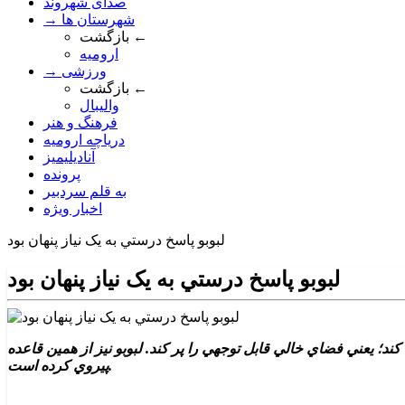
صدای شهروند
→ شهرستان ها
بازگشت ←
ارومیه
→ ورزشی
بازگشت ←
والیبال
فرهنگ و هنر
دریاچه ارومیه
آنادیلیمیز
پرونده
به قلم سردبیر
اخبار ویژه
لبوبو پاسخ درستي به يک نياز پنهان بود
لبوبو پاسخ درستي به يک نياز پنهان بود
؛ يعني فضاي خالي قابل توجهي را پر کند. لبوبو نيز از همين قاعده
پيروي کرده است.