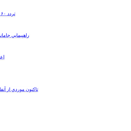
تردد ۶۰ هزار دستگاه ناوگان ترانزیتی از پایانه‌های مرزی آذربایجان ‌غربی
راهپيمايي جامان
اعم
تاکنون موردي از آنف