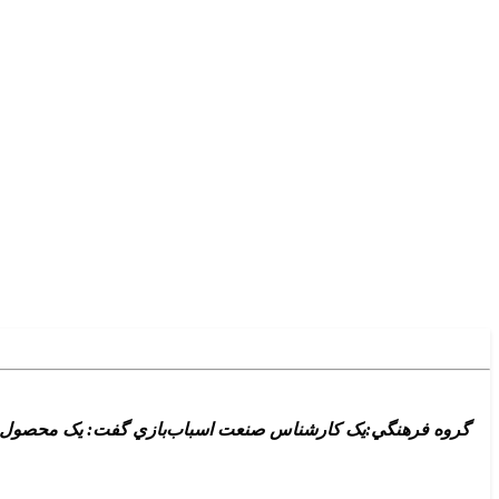
گروه فرهنگي:يک کارشناس صنعت اسباب‌بازي گفت: يک محصول زماني م