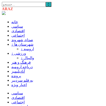
ARAZ
AZARBAIJAN
خانه
سیاسی
اقتصادی
اجتماعی
صدای شهروند
↓ شهرستان ها
↓ ارومیه
↓ ورزشی
↓ والیبال
فرهنگ و هنر
دریاچه ارومیه
آنادیلیمیز
پرونده
به قلم سردبیر
اخبار ویژه
سیاسی
اقتصادی
اجتماعی