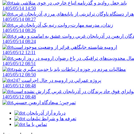
باند جعل روادید و گذرنامه اتباع خارجی در خوی متلاشی شد
1405/05/14 14:50
1405/05/14 08:27
زندان، مدرسه مهارت-روايت رتبه يک آذربايجان‌غربي
1405/05/14 08:26
دگان اربعين در آذربايجان غربي روايت عشق به امامت و رهبري
1405/05/14 08:24
اروميه شايسته جايگاهي فراتر از وضعيت موجود است
1405/05/12 12:11
ال محدودیت‌های ترافیکی در باغ رضوان ارومیه در روز اربعین
1405/05/12 08:51
مطالبات مردم در حوزه ارتباطات بايد با جديت پيگيري شود
1405/05/12 08:50
247 پروژه عمراني در اروميه در حال اجراست
1405/05/12 08:48
لوانزاي فوق حاد پرندگان در آذربايجان غربي گزارش نشده است
1405/05/12 08:48
تمرچين؛ ميعادگاه اربعين حسيني
درباره آراز آذربایجان
تعرفه ها و شرایط تبلیغات
تماس با ما