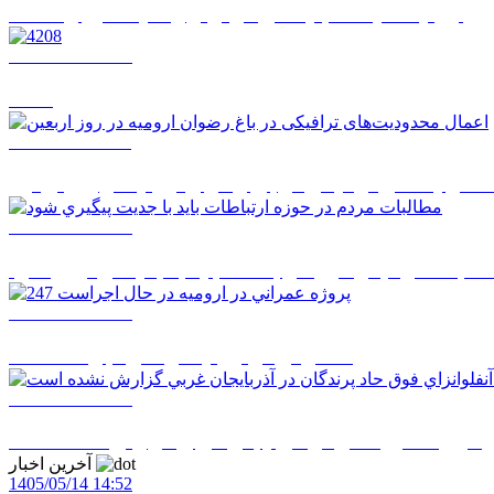
اروميه شايسته جايگاهي فراتر از وضعيت موجود است
1405/05/14 08:22
4208
1405/05/12 12:11
حدودیت‌های ترافیکی در باغ رضوان ارومیه در روز اربعین
1405/05/12 08:51
البات مردم در حوزه ارتباطات بايد با جديت پيگيري شود
1405/05/12 08:50
247 پروژه عمراني در اروميه در حال اجراست
1405/05/12 08:48
اي فوق حاد پرندگان در آذربايجان غربي گزارش نشده است
آخرین اخبار
1405/05/14 14:52