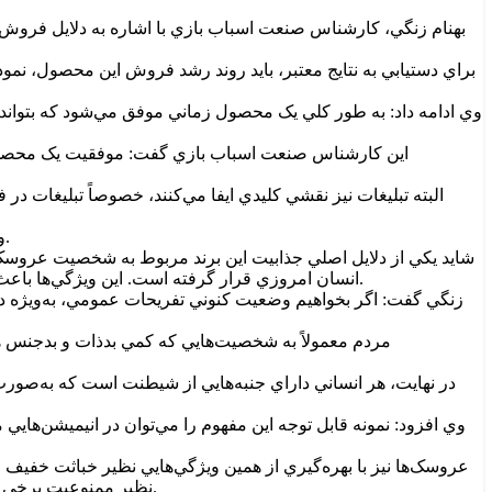
بهنام زنگي، کارشناس صنعت اسباب بازي با اشاره به دلايل فروش 
براي دستيابي به نتايج معتبر، بايد روند رشد فروش اين محصول، نم
وي ادامه داد: به طور کلي يک محصول زماني موفق مي‌شود که بتواند ني
اين کارشناس صنعت اسباب بازي گفت: موفقيت يک محصول به 
البته تبليغات نيز نقشي کليدي ايفا مي‌کنند، خصوصاً تبليغات 
وي افزود: البته به نظر مي‌رسد موفقيت عروسک »لبوبو« فراتر از ويژگي‌هاي محصول باشد و عوامل زيربنايي‌تري در نتيجه نهايي دخيل باشند.
شايد يکي از دلايل اصلي جذابيت اين برند مربوط به شخصيت عروسک ب
انسان امروزي قرار گرفته است. اين ويژگي‌ها باعث مي‌شود مخاطب نتواند به راحتي از اين محصول چشم‌پوشي کند، چرا که حس سرگرمي و تفاوت در آن برجسته‌تر از ساير عروسک‌ها است.
زنگي گفت: اگر بخواهيم وضعيت کنوني تفريحات عمومي، به‌ويژه د
مردم معمولاً به شخصيت‌هايي که کمي بدذات و بدجنس 
در نهايت، هر انساني داراي جنبه‌هايي از شيطنت است که به‌صورت
وي افزود: نمونه قابل توجه اين مفهوم را مي‌توان در انيميشن‌هاي
عروسک‌ها نيز با بهره‌گيري از همين ويژگي‌هايي نظير خباثت خفيف ا
نظير ممنوعيت برخي از اين محصولات در کشورهايي خاص باعث ايجاد کنجکاوي بيشتر مي‌شود، چراکه مردم تمايل دارند بفهمند دليل منع چنين محصولاتي چيست.