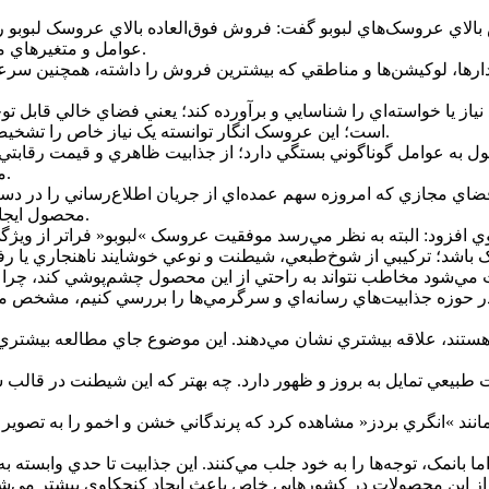
بالاي عروسک‌هاي لبوبو گفت: فروش فوق‌العاده بالاي عروسک لبوبو ر
عوامل و متغيرهاي متعدد در اين موفقيت دخيل هستند که نيازمند تحليل و بررسي دقيق‌اند.
ودارها، لوکيشن‌ها و مناطقي که بيشترين فروش را داشته، همچنين سرع
از يا خواسته‌اي را شناسايي و برآورده کند؛ يعني فضاي خالي قابل توجه
است؛ اين عروسک انگار توانسته يک نياز خاص را تشخيص داده و با ارائه پاسخي مناسب به آن، در بازار جايگاه ويژه‌اي پيدا کند.
عوامل گوناگوني بستگي دارد؛ از جذابيت ظاهري و قيمت رقابتي گرفت
مصرف‌کنندگان و حتي حمايت‌هاي رسانه‌اي و محصولات جانبي مرتبط.
در فضاي مجازي که امروزه سهم عمده‌اي از جريان اطلاع‌رساني را در د
محصول ايجاد کنند يا حتي احساس نياز کاذبي نسبت به آن در مخاطبان شکل دهند.
اشد؛ ترکيبي از شوخ‌طبعي، شيطنت و نوعي خوشايند ناهنجاري يا رفتا
ر حوزه جذابيت‌هاي رسانه‌اي و سرگرمي‌ها را بررسي کنيم، مشخص مي
هستند، علاقه بيشتري نشان مي‌دهند. اين موضوع جاي مطالعه بيشتر
 طبيعي تمايل به بروز و ظهور دارد. چه بهتر که اين شيطنت در قالب 
ي مانند »انگري بردز« مشاهده کرد که پرندگاني خشن و اخمو را به تصو
ما بانمک، توجه‌ها را به خود جلب مي‌کنند. اين جذابيت تا حدي وابست