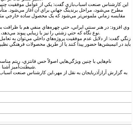
اين کارشناس صنعت اسباب‌بازي گفت: يکي از عوامل موفقيت چنين پر
مطرح مي‌شود، مراحل برندينگ جهاني براي آن آغاز مي‌شود. متأسفا
مقايسه زماني ملموس‌تر مي‌شود که يک محصول ساده خارجي مثل باب
وي افزود: در هنر سنتي ايراني، حتي چهره‌هاي منفي هم با ظرافت بصر
نوع نگاه که حتي زشتي را نيز با زيبايي پيوند مي‌دهد، جزيي از فرهنگ عميق ما بوده است و مي‌توانست پايه خلق کاراکترهايي باشد که لايه‌هاي ظاهري آن‌ها شيطنت‌آميز اما درونشان مثبت باشد.
زنگي گفت: از دلايل عدم موفقيت پروژه‌هاي داخلي مي‌توان به تعا
بايد در انيميشن‌ها حضور پيدا کنند يا از طريق محصولات فرهنگي نظي
نام‌هايي با چنين ويژگي‌هايي اصولاً حس فانتزي، ريتم منا
شيطنت‌آميز آشنا مي‌کنند؛ هرچند اين حالت شايد براي گروه‌هاي سني پايين مناسب نباشد، اما تأثير جدي بر علاقه متقابل ميان کودک و شخصيت‌هاي بازي دارد.
به گزارش آرازآذربايجان به نقل از مهر،اين کارشناس صنعت اسباب 