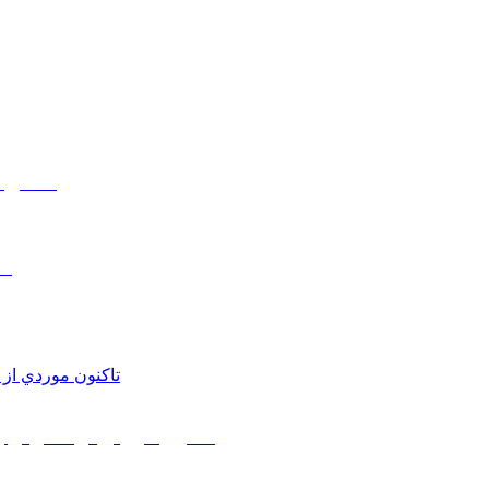
اعمال م
مط
تاکنون موردي از آنفلوانز