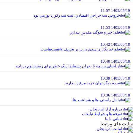
1405/05/19 11:57
خروجي سه جراحي اقتصادي، ثبت سه رکورد تورمي بود
1405/05/19 11:53
قلم؛ خبر و سوگند مقدس بيداري
1405/05/18 10:42
قلم خبرنگاران سدي در برابر تحريف واقعيت‌هاست
1405/05/18 10:40
از احياي درياچه تا بحران پسماند؛ زنگ خطر براي زيست‌بوم درياچه
1405/05/18 10:39
مردم ديگر توان خريد مرغ را ندارند
1405/05/18 10:36
با بال راستي¬ها و شجاعت¬ها
درباره آراز آذربایجان
تعرفه ها و شرایط تبلیغات
تماس با ما
سایت های مرتبط
امانت آذربایجان