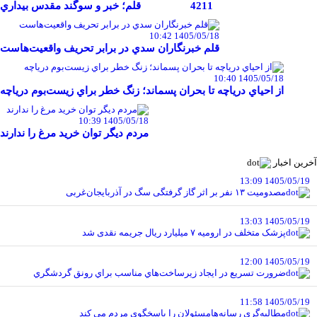
4211
قلم؛ خبر و سوگند مقدس بيداري
1405/05/18 10:42
قلم خبرنگاران سدي در برابر تحريف واقعيت‌هاست
1405/05/18 10:40
از احياي درياچه تا بحران پسماند؛ زنگ خطر براي زيست‌بوم درياچه
1405/05/18 10:39
مردم ديگر توان خريد مرغ را ندارند
آخرین اخبار
1405/05/19 13:09
مصدومیت ۱۳ نفر بر اثر گاز گرفتگی سگ در آذربایجان‌غربی
1405/05/19 13:03
پزشک متخلف در ارومیه ۷ میلیارد ریال جریمه نقدی شد
1405/05/19 12:00
ضرورت تسريع در ايجاد زيرساخت‌هاي مناسب براي رونق گردشگري
1405/05/19 11:58
مطالبه‌گري رسانه‌هامسئولان را پاسخگوي مردم مي کند