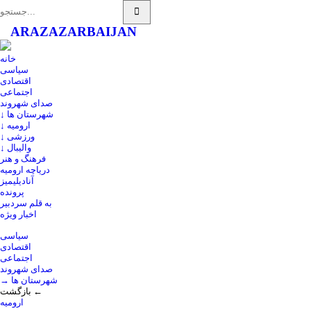
ARAZ
AZARBAIJAN
خانه
سیاسی
اقتصادی
اجتماعی
صدای شهروند
↓ شهرستان ها
↓ ارومیه
↓ ورزشی
↓ والیبال
فرهنگ و هنر
دریاچه ارومیه
آنادیلیمیز
پرونده
به قلم سردبیر
اخبار ویژه
سیاسی
اقتصادی
اجتماعی
صدای شهروند
→ شهرستان ها
بازگشت ←
ارومیه