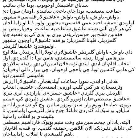
ساياق عاشيقلار اوخويوب، بودا چاي ساتيب.
جماعت ييغيشيب، بودا چاي ياخجي ساتيبدي. اوننان سورا دئ
ياواش- ياواش، ياواش- ياواش »عاشيق‌لار قفه‌سي« مشهور
اولوبدي؛ »مشه احمد عمي قفه‌سي« مشهور اولوب؛ تا او زاماناجان
کي هر گون آلتي دسته عاشيق ساعات به ساعات اوخويارميش. بو
قفه‌نين قشح بير حوسن‌لريندن بيري بو ايدي کي بو قفه‌يه چايا
گلمزديلر، قليانا گلمزديلر؛ بو قفه عاشيق‌لار اوچون مشهور
اولموشدو؛ عاشيقا گلرديلر.
داي ياواش- ياواش گليرديلر عاشيق‌لاري تويلارا آپاريرديلار. مثلا اوچ
نفر هامي اوردا رديفه سالينميشدي، هامي تويا دا گئديردي. اول
انتخاب آقام‌نان ايدي. ايندي نؤبه فلان‌کسين‌کي‌دي. رديفه سالاردي
کي هامي گئتسين تويا. چي ياخجي اوخويان، چي بيرآز دالي اوخويان؛
هاميسي گئتسين تويا.
هدفي او ايدي. سورا جماعات آييلديقجان، عاشيق‌لارا ارزش
وئرديقجان، هر کس گليب اوره‌يي ايسته‌ديگي عاشيقي انتخاب
ائلرديلر. بيري گلردي »عاشيق حسين«ي آپاراردي، آيري بيري
»عاشيق مصطفي«دان اؤتورو گلردي. عاشيق دئيردي کي، »منيم
بويون- صاباحا تويوم وار. سيز تويوزو سالين اوچ گوندن سورايا.« بو
ساياق، بو سبک‌له گئدردي قاباغا؛ چوخ باش آغريسي اولماسين، تا
يئتيشدي بو انقلاب زامانينا.
البته، ياددان چيخماسين هئچ وقت منيم بؤيوک قارداشيم مصطفي
کي داداش دئيرديک. الان آللاهين رحمتينه گئديب. او، قفه‌يه آقام‌نان
باهم گلميشدي تا انقلاب زامانيناجان.