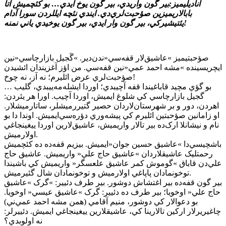
آناديليميز:بير گون واريدي، بير گون يوخ ايدي… بو کئچميش آتا
بابالاريميزين صؤحبت‌لري‌دي. ايندي نئچه ايللردن سورا آدام
يئتيشيرکي، بير گون وار ايدي، بير گون يوخيدي ياني نمنه!
صؤحبتيميز »عاشيق‌لار قفه‌سي«ندن‌دير. »گَجيل بازارچاسي«نين
ايچريسينده »مشه احمد عمي«نين قفه‌سي. من اؤز آغزيندان ائشيدن
صؤحبت‌لري عرض ائليرم؛ نه آز، نه چوخ!
… بو گؤي مچيد قاباغيندا قفه آچيبدي؛ اوردا ايشله‌مه‌ييبدي، گليب
گجيل بازارچاسي کي شلوغ ايميش، اوردا آچيب. اورا هر يئردن:
اهردن، دور و بر شهرستان‌لاردان حصير گتيررميشلر، ساتارميشلار.
او زامانين صؤحبتين ائليرم کي پيشه‌وري دؤره‌سي‌ايميش. اوندا دا بو
نام و نيشانلا ارک‌ده بير تالار واريميش، عاشيق‌لارين اوردا ييغينجاغي
اولارميش.
باشچيسي‌دا »عاشيق حسين جوان«ايميش. بيزيم قفه‌ده ده کئچميش
رحمتليک عاشيقلاردان »عاشيق حاج علي« واريميش. عاشيق حاج
علي‌دن قاباق »گوموش کمر عاشيق علعسگر« واريميش کي باشيندا
توخونمادان پاپاغي اولارميش و توخونمادان شال گئيرميش.
بير گون قفه‌ده بير اغتشاش دوشور. بير طرف دئيير: »گرک »عاشيق
حاج علي« اوخويا؛ بير طرف ده دئيير: گرک »عاشيق عيسي« اوخويا.
بو دعوالار کي دوشور، منيم آقامي (همن مشه احمد عمي‌ني)
چاغيريرلار ارکين تالارينا کي، عاشيقلارين ييغينجاغي ايميش. دئييرلر:
نه اولوبدي؟