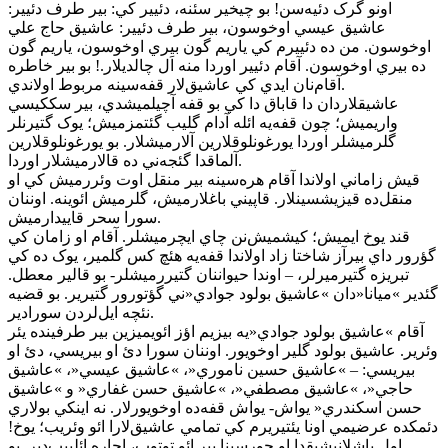
اونو گرک دئيه‌سن! بو چيخير سئنه، دئيير کي: بير طرف دئيير:
عاشيق عيسي اوخوسون، بير طرف دئيير: عاشيق حاج علي
اوخوسون. من ده دئييرم کي ياريم‌ گون بيري اوخوسون، ياريم گون
ده بيري اوخوسون. آقام دئيير اوردا منه اَل چالديلار.! بو بير خاطره
آقام‌نان ايدي کي عاشيق‌لار قفه‌سينه مربوط اولاندي.
عاشيقلاردان دا قاباق دا کي بو قفه آچيلميشدي، بير سککيسي
واريميش؛ چون قفه‌يه ائله آدام گليب گئتمزميش؛ يوک گتيرنلر
گلرميشلر اوردا يورغونلوقلارين آلارميشلار. بو يورغونلوقلارين
آلماقدا گئجه‌ني ده قالارميشلار اوردا.
قيش زاماني اولاندا آقام هره‌سينه بير منقل اوت وئررميش کي او
منقل‌ده قيزيشسينلار. قاپيني باغلارميش، گلرميش ائوينه. اوننان
سورا سحر قاييدارميش.
قند يوخ ايميش؛ کيشميش‌نن چاي ايچرميشلر. آقام او زامان کي
گؤرور داي بيرآز شاختا زاد اولاندا قفه‌يه هئچ کس گلمير، يوک ده کي
تبريزه گتيرميرلر، – اوندا حيواننان گتيررميشلر- بو قالير معطل.
گئدير »ميانا«دان »عاشيق بولود جوادي«ني گؤتورور گتيرير. بو قضيه
نئچه ايل‌لردن سورادير.
آقام »عاشيق بولود جوادي«‌يه بيزيم اؤز ائويميزين بير طرفينده يئر
وئرير. عاشيق بولود گلير اوخويور. اوننان سورا دئ او بيريسي، دئ او
بيريسي: – »عاشيق حسين ناموري«، »عاشيق عيسي«، »عاشيق
حاجي«، »عاشيق مصطفي«، »عاشيق حسن غفاري« و »عاشيق
حسن اسکندري« يواش- يواش قفه‌ده اوخويورلار. نه اينکي بولاري
دئمکده عرضيمي اونا يئتيريرم کي تمامي عاشيق‌لارا ائو وئريب؛ يوخ!
اول باشلانيشيقدا او جورسينا بير ائو توتوب، اجاره ائلييب‌دير. بو