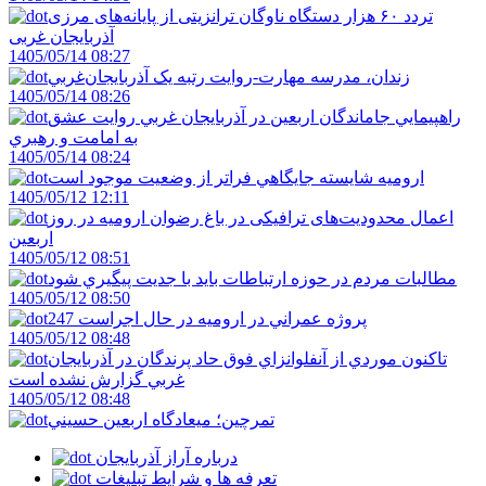
تردد ۶۰ هزار دستگاه ناوگان ترانزیتی از پایانه‌های مرزی
آذربایجان ‌غربی
1405/05/14 08:27
زندان، مدرسه مهارت-روايت رتبه يک آذربايجان‌غربي
1405/05/14 08:26
راهپيمايي جاماندگان اربعين در آذربايجان غربي روايت عشق
به امامت و رهبري
1405/05/14 08:24
اروميه شايسته جايگاهي فراتر از وضعيت موجود است
1405/05/12 12:11
اعمال محدودیت‌های ترافیکی در باغ رضوان ارومیه در روز
اربعین
1405/05/12 08:51
مطالبات مردم در حوزه ارتباطات بايد با جديت پيگيري شود
1405/05/12 08:50
247 پروژه عمراني در اروميه در حال اجراست
1405/05/12 08:48
تاکنون موردي از آنفلوانزاي فوق حاد پرندگان در آذربايجان
غربي گزارش نشده است
1405/05/12 08:48
تمرچين؛ ميعادگاه اربعين حسيني
درباره آراز آذربایجان
تعرفه ها و شرایط تبلیغات