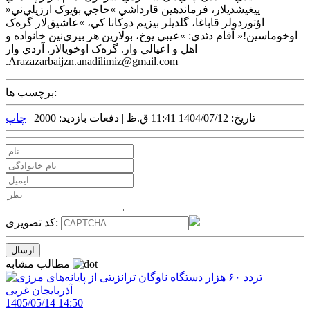
ييغيشديلار، فرماندهين قارداشي »حاجي بؤيوک ارزيلي‌ني«
اؤتوردولر قاباغا، گلديلر بيزيم دوکانا کي، »عاشيق‌لار گره‌ک
اوخوماسين!« آقام دئدي: »عيبي يوخ، بولارين هر بيري‌نين خانواده و
اهل و اعيالي وار. گره‌ک اوخويالار. آردي وار
.Arazazarbaijzn.anadilimiz@gmail.com
برچسب ها:
تاریخ: 1404/07/12 11:41 ق.ظ |
دفعات بازدید: 2000 |
چاپ
کد تصویری:
مطالب مشابه
1405/05/14 14:50