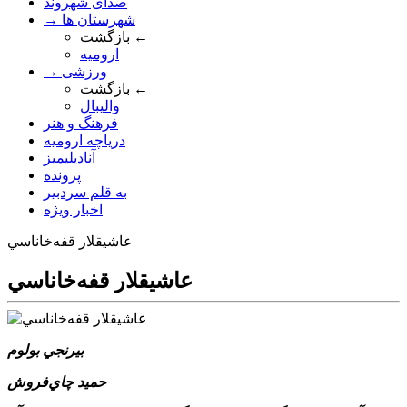
صدای شهروند
→ شهرستان ها
بازگشت ←
ارومیه
→ ورزشی
بازگشت ←
والیبال
فرهنگ و هنر
دریاچه ارومیه
آنادیلیمیز
پرونده
به قلم سردبیر
اخبار ویژه
عاشيقلار قفه‌خاناسي
عاشيقلار قفه‌خاناسي
بيرنجي بولوم
حميد چاي‌فروش