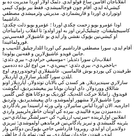
انقلاباجان آقامين ساغ قولو ايدي. دئمک اولار اوردا مديريت ده بو
کيشي‌له ايدي. آقام چون قوجالميشدي، فقط بير بؤيوک کيمي
اوتوراردي اوردا و قاريشمازدي. مديريتي وئرميشدي مصطفي
داداشيما.
اودا عؤمرو بويو زحمت چکدي اوردا ؛ عؤمرو بويو ذلت چکدي؛
کاسيبچيليقنان، چتينليک‌لرنن اوز به اوز اولدو؛ تا انقلاب زامانيناجان
او کيشي‌نين بؤيوک نقشي وار ايدي بو عاشيق‌لار قفه‌سي‌نين
قورولماغيندا.
آقام ايدي، سورا مصطفي قارداشيم کي اوردا ائلدارچيليق ائله‌ييب و
جانين قويدو عاشيق‌لارين و قفه‌نين يولوندا.
انقلاب‌دان سورا دئديلر: »موسيقي حرام‌دي.« بيري دئدي:
»ياخجي‌دي«، بيري دئدي: »پيس‌دي.« من اوچ ايل ده دده‌مين
طرفيندن کي يوردو بوش قالماسين، عاشيقلاري اوخوتدوردوم. اوچ
ايلدن سورا گلديلر سازلاري آپارديلار.
سازلاري سينديرديلار. هر کسدن کي بالابان توتدولار، آپارديلار اونو
شاللاق ووردولار. داي اوننان بويانا بيز ييغيشديرديق، آبگوشت
قويدوق. زامانلا حرکت ائله‌ديک. گؤرديک بو دوکانا هئچ کس گلمير.
بورا عاشيق‌لارلا مشهور اولموشدو، داي ييغيشديرديق، وئرديق
اجاره‌يه. الان اوردا لباس ساتيرلار، ولي ورثه آراسيندا بير يادگاردي
دده‌ميزدن بيزه قاليبدي. بيرده کي اوننان خاطره‌لريميز واردي.
انقلابين اول‌لرينده »سرتيپ ارزيلي« کي »سرلشگر بيدآبادي«‌نين
يئرينه گلميشدي و تبريز پادگاني‌نين فرماندهي اولموشدي؛ تبريزي
دولانديران او ايدي. روبرودا قارداشي حاجي بؤيوک‌ين دوکاني وار
ايدي، قنددن چاي‌دان ساتاردي. بيرگون تمام بازارچا اهلي