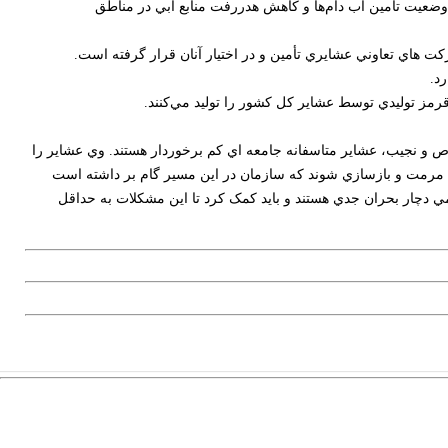
 گرفته و سه هزار و 500 آبشخور دامي گالوانيزه نيز با هدف بهبود وضعيت تأمين آب دام‌ها و کاهش هدررفت منابع آبي در مناطق
د.
ص و نجيب، عشاير متاسفانه جامعه اي کم برخوردار هستند. وي عشاير را
اله مرمت و بازسازي شوند که سازمان در اين مسير گام بر داشته است
ي دچار بحران جدي هستند و بايد کمک کرد تا اين مشکلات به حداقل