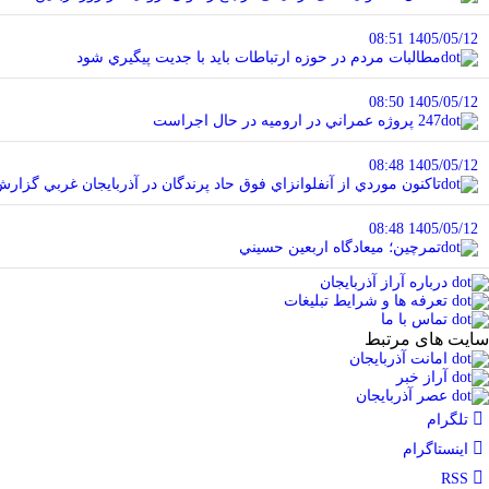
1405/05/12 08:51
مطالبات مردم در حوزه ارتباطات بايد با جديت پيگيري شود
1405/05/12 08:50
247 پروژه عمراني در اروميه در حال اجراست
1405/05/12 08:48
تاکنون موردي از آنفلوانزاي فوق حاد پرندگان در آذربايجان غربي گزا
1405/05/12 08:48
تمرچين؛ ميعادگاه اربعين حسيني
درباره آراز آذربایجان
تعرفه ها و شرایط تبلیغات
تماس با ما
سایت های مرتبط
امانت آذربایجان
آراز خبر
عصر آذربایجان
تلگرام
اینستاگرام
RSS