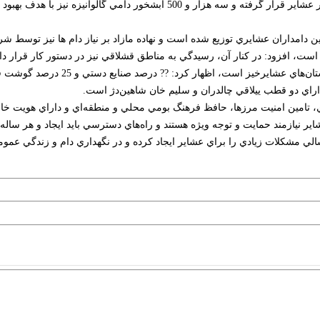
داد: در يکسال گذشته 370 دستگاه پنل خورشيدي به صورت رايگان در اختيار عشاير قرار
است، افزود: در کنار آن، رسيدگي به مناطق قشلاقي نيز در دستور کار قرار دار
 ?? درصد صنايع دستي و 25 درصد گوشت قرمز توليدي توسط عشاير کل کشور را توليد مي‌کنند.
 داراي دو قطب ييلاقي چالدران و سليم خان شاهين‌دژ است.
ري، تامين امنيت مرزها، حافظ فرهنگ بومي محلي و منطقه‌اي و داراي هويت خا
شاير نيازمند حمايت و توجه ويژه هستند و راه‌هاي دسترسي بايد ايجاد و هر س
لي مشکلات زيادي را براي عشاير ايجاد کرده و در نگهداري دام و زندگي عموم