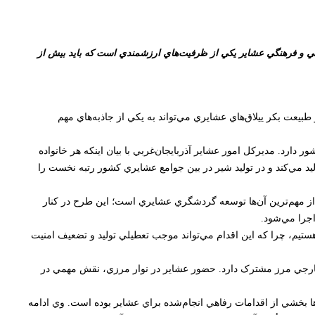
يعي و فرهنگي عشاير يکي از ظرفيت‌هاي ارزشمندي است که بايد بيش از
بيعت بکر ييلاق‌هاي عشايري مي‌تواند به يکي از جاذبه‌هاي مهم
 غذايي و توليدات اقتصادي کشور دارد. مديرکل امور عشاير آذربايجان‌غربي با بيان اينکه هر خانواده
ر را دارد، افزود: جامعه عشايري استان با دارا بودن حدود 2 ميليون رأس دام، سالانه بيش از 50 هزار تُن شير توليد مي‌کند و در توليد شير در بين جوامع عشايري کشور رتبه نخست را
از مهم‌ترين آن‌ها توسعه گردشگري عشايري است؛ اين طرح در کنار
جرا مي‌شود.
 هستيم، چرا که اين اقدام مي‌تواند موجب تعطيلي توليد و تضعيف امنيت
ور خارجي مرز مشترک دارد. حضور عشاير در نوار مرزي، نقش مهمي در
ها بخشي از اقدامات رفاهي انجام‌شده براي عشاير بوده است. وي ادامه