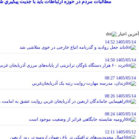
مطالبات مردم در حوزه ارتباطات بايد با جديت پيگيري ش
آخرین اخبار
1405/05/14 14:52
باند جعل روادید و گذرنامه اتباع خارجی در خوی متلاشی شد
1405/05/14 14:50
تردد ۶۰ هزار دستگاه ناوگان ترانزیتی از پایانه‌های مرزی آذربایجان ‌غربی
1405/05/14 08:27
زندان، مدرسه مهارت-روايت رتبه يک آذربايجان‌غربي
1405/05/14 08:26
راهپيمايي جاماندگان اربعين در آذربايجان غربي روايت عشق به امامت 
1405/05/14 08:24
اروميه شايسته جايگاهي فراتر از وضعيت موجود است
1405/05/12 12:11
اعمال محدودیت‌های ترافیکی در باغ رضوان ارومیه در روز اربعین