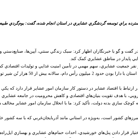
هاي گسترده براي توسعه گردشگري عشايري در استان انجام شده، گفت: بوم‌گردي طب
گفت و گو با خبرنگاران اظهار کرد: سبک زندگي سنتي، آيين‌ها، صنايع‌دستي و ط
يي پايدار در مناطق عشايري کمک کند.
ه داد: آذربايجان‌غربي با بيش از 20 هزار خانوار عشايري و 100 هزار نفر جمعيت عشايري، سهم مهمي در تأمين امنيت
عشايري توان توليد مايحتاج 20 خانواده ديگ
رتباط با اقتصاد عشاير در دستور کار سازمان امور عشاير قرار دارد که يکي 
رويي، با هدف تقويت بنيان‌هاي اقتصادي و کاهش محروميت در جامعه عشايري ا
انه کوچک سازي بدنه دولت، تأکيد کرد: ما با انحلال سازمان امور عشاير مخالف
 از مرزهاي کشور است، به‌ويژه در استاني مانند آذربايجان‌غربي که با سه کش
تيار قرار دادن پنل‌هاي خورشيدي، احداث حمام‌هاي عشايري و بهسازي ايل‌راه‌