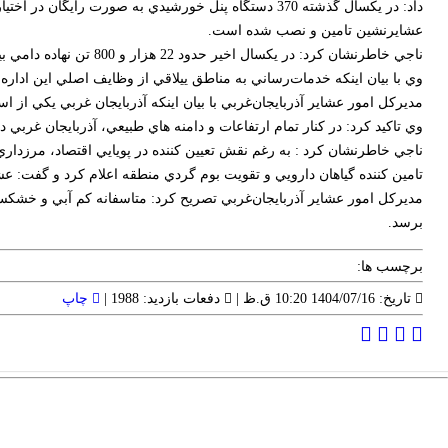
عشايرنشين تامين و نصب شده است.
ناجي خاطرنشان کرد: در يکسال اخير حدود 22 هزار و 800 تن نهاده دامي بين دامداران عشايري توزيع شده است و نهاده مازاد بر نياز دام ها نيز توسط شرکت هاي تعاوني عشايري تأمين و در اختيار آنان قرار گرفته است.
وي با بيان اينکه خدمات‌رساني به مناطق ييلاقي از وظايف اصلي اين اداره 
مديرکل امور عشاير آذربايجان‌غربي با بيان اينکه آذربايجان غربي يکي از استان‌هاي عشايرخيز است، اظهار کرد:
وي تاکيد کرد: در کنار تمام ارتفاعات و دامنه هاي طبيعي، آذربايجان غربي
ناجي خاطرنشان کرد : به رغم نقش تعيين کننده در پويايي اقتصاد، مرزدا
تامين کننده گياهان دارويي و تقويت بوم گردي منطقه اعلام کرد و گفت: ع
مديرکل امور عشاير آذربايجان‌غربي تصريح کرد: متاسفانه کم آبي و خشکسا
برسد.
برچسب ها:
تاریخ: 1404/07/16 10:20 ق.ظ |
دفعات بازدید: 1988 |
چاپ