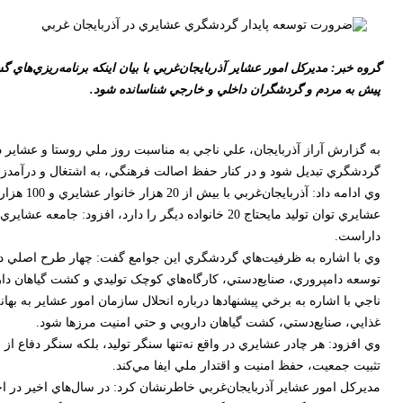
گروه خبر: مديرکل امور عشاير آذربايجان‌غربي با بيان اينکه برنامه‌ريزي‌
پيش به مردم و گردشگران داخلي و خارجي شناسانده شود.
به گزارش آراز آذربايجان، علي ناجي به مناسبت روز ملي روستا و عشاير در 
گردشگري تبديل شود و در کنار حفظ اصالت فرهنگي، به اشتغال و درآمدزا
وي ادام
داراست.
وي با اشاره به ظرفيت‌هاي گردشگري اين جوامع گفت: چهار طرح اصلي در ا
توسعه دامپروري، صنايع‌دستي، کارگاه‌هاي کوچک توليدي و کشت گياهان دا
ناجي با اشاره به برخي پيشنهادها درباره انحلال سازمان امور عشاير به به
غذايي، صنايع‌دستي، کشت گياهان دارويي و حتي امنيت مرزها شود.
وي افزود: هر چادر عشايري در واقع نه‌تنها سنگر توليد، بلکه سنگر دفاع
تثبيت جمعيت، حفظ امنيت و اقتدار ملي ايفا مي‌کند.
مديرکل امور عشاير آذربايجان‌غربي خاطرنشان کرد: در سال‌هاي اخير در اخ