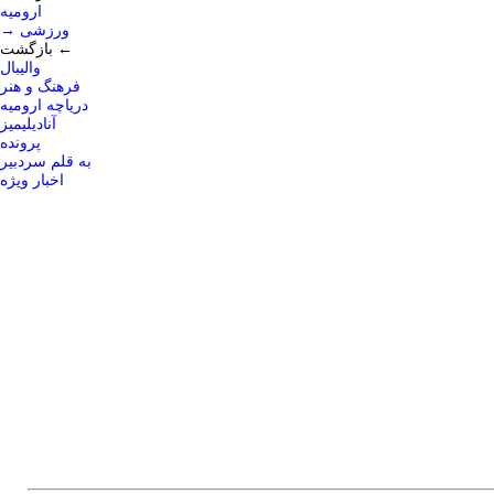
ارومیه
→ ورزشی
بازگشت ←
والیبال
فرهنگ و هنر
دریاچه ارومیه
آنادیلیمیز
پرونده
به قلم سردبیر
اخبار ویژه