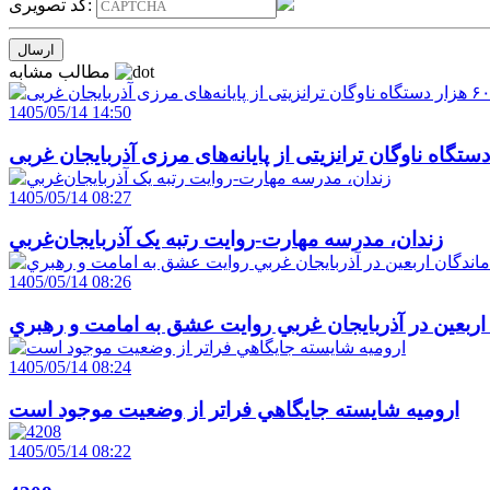
کد تصویری:
مطالب مشابه
1405/05/14 14:50
1405/05/14 08:27
زندان، مدرسه مهارت-روايت رتبه يک آذربايجان‌غربي
1405/05/14 08:26
 اربعين در آذربايجان غربي روايت عشق به امامت و رهبري
1405/05/14 08:24
اروميه شايسته جايگاهي فراتر از وضعيت موجود است
1405/05/14 08:22