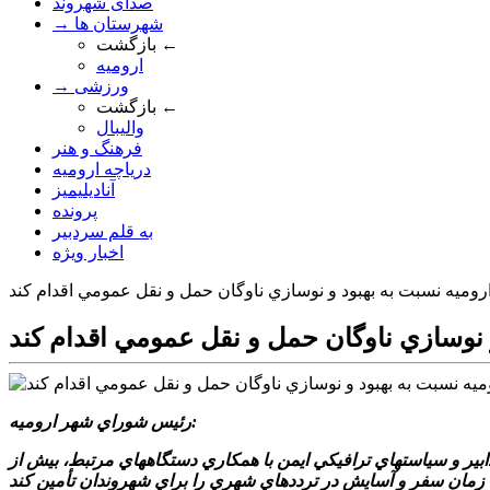
صدای شهروند
→ شهرستان ها
بازگشت ←
ارومیه
→ ورزشی
بازگشت ←
والیبال
فرهنگ و هنر
دریاچه ارومیه
آنادیلیمیز
پرونده
به قلم سردبیر
اخبار ویژه
وميه نسبت به بهبود و نوسازي ناوگان حمل و نقل عمومي اقدام کند
 نوسازي ناوگان حمل و نقل عمومي اقدام کند
رئيس شوراي شهر اروميه:
بير و سياستهاي ترافيکي ايمن با همکاري دستگاههاي مرتبط، بيش از