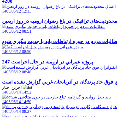
4208
1405/05/12 12:11
حدودیت‌های ترافیکی در باغ رضوان ارومیه در روز اربعین
1405/05/12 08:51
البات مردم در حوزه ارتباطات بايد با جديت پيگيري شود
1405/05/12 08:50
247 پروژه عمراني در اروميه در حال اجراست
1405/05/12 08:48
اي فوق حاد پرندگان در آذربايجان غربي گزارش نشده است
آخرین اخبار
1405/05/14 14:52
باند جعل روادید و گذرنامه اتباع خارجی در خوی متلاشی شد
1405/05/14 14:50
1405/05/14 08:27
زندان، مدرسه مهارت-روايت رتبه يک آذربايجان‌غربي