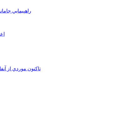
راهپيمايي جامان
اعم
تاکنون موردي از آنف