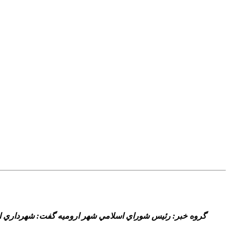
گروه خبر: رئيس شوراي اسلامي شهر اروميه گفت: شهرداري اروم