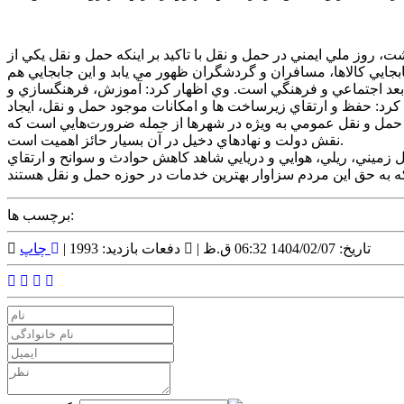
ايجان،حجت الاسلام والمسلمين محمد خليل پور در سيصد و هفتاد و هفتمين جلسه صحن شورا با اشاره به 7 ارديبهشت، روز ملي ايمني در حمل و نقل با تاکيد بر اينکه حمل و نقل يکي از
بجايي کالاها، مسافران و گردشگران ظهور مي يابد و اين جابجايي هم
ز بعد اجتماعي و فرهنگي است. وي اظهار کرد: آموزش، فرهنگسازي و
 کرد: حفظ و ارتقاي زيرساخت ها و امکانات موجود حمل و نقل، ايجاد
 حمل و نقل عمومي به ويژه در شهرها از جمله ضرورت‌هايي است که
نقش دولت و نهادهاي دخيل در آن بسيار حائز اهميت است.
زميني، ريلي، هوايي و دريايي شاهد کاهش حوادث و سوانح و ارتقاي
برچسب ها:
تاریخ: 1404/02/07 06:32 ق.ظ |
دفعات بازدید: 1993 |
چاپ