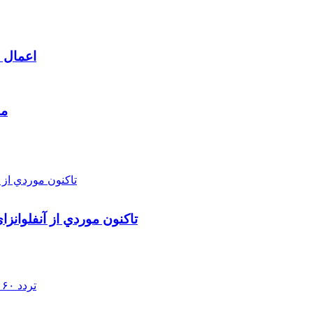
اعمال م
مط
تاکنون موردي از آنفلوانز
تردد ۶۰ هزار دستگاه ناوگان ترانزیتی از پایانه‌های مرزی آذربایجان ‌غربی