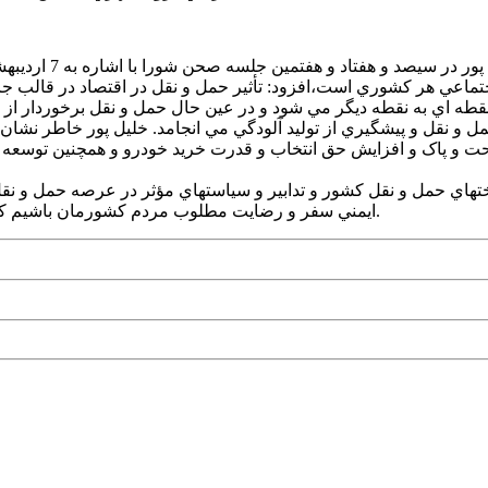
به گزارش آراز آذرب
جتماعي هر کشوري است،افزود: تأثير حمل و نقل در اقتصاد در قالب جا
 نقطه اي به نقطه ديگر مي شود و در عين حال حمل و نقل برخوردار ا
ل و نقل و پيشگيري از توليد آلودگي مي انجامد. خليل پور خاطر نشان
احت و پاک و افزايش حق انتخاب و قدرت خريد خودرو و همچنين توسعه
هاي حمل و نقل کشور و تدابير و سياستهاي مؤثر در عرصه حمل و نقل 
ايمني سفر و رضايت مطلوب مردم کشورمان باشيم که به حق اين مردم سزاوار بهترين خدمات در حوزه حمل و نقل هستند.