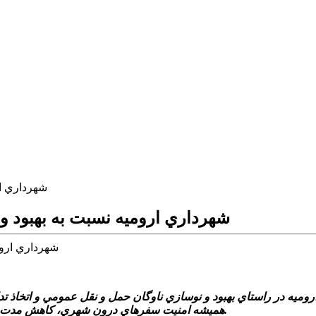
شهرداري ار
شهرداري اروميه نسبت به بهبود و
يه در راستاي بهبود و نوسازي ناوگان حمل و نقل عمومي و اتخاذ تدا
هميشه امنيت سفرهاي درون شهري، کاهش مدت زمان سفر و آسايش در ترددهاي شهري را براي شهروندان تأمين کند.