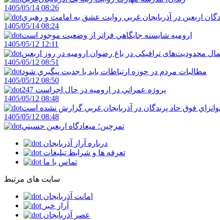
1405/05/14 08:26
دگان اربعين در آذربايجان غربي روايت عشق به امامت و رهبري
1405/05/14 08:24
اروميه شايسته جايگاهي فراتر از وضعيت موجود است
1405/05/12 12:11
ال محدودیت‌های ترافیکی در باغ رضوان ارومیه در روز اربعین
1405/05/12 08:51
مطالبات مردم در حوزه ارتباطات بايد با جديت پيگيري شود
1405/05/12 08:50
247 پروژه عمراني در اروميه در حال اجراست
1405/05/12 08:48
لوانزاي فوق حاد پرندگان در آذربايجان غربي گزارش نشده است
1405/05/12 08:48
تمرچين؛ ميعادگاه اربعين حسيني
درباره آراز آذربایجان
تعرفه ها و شرایط تبلیغات
تماس با ما
سایت های مرتبط
امانت آذربایجان
آراز خبر
عصر آذربایجان