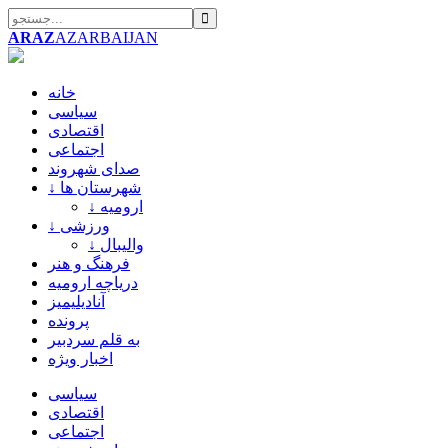
ARAZ
AZARBAIJAN
خانه
سیاسی
اقتصادی
اجتماعی
صدای شهروند
↓ شهرستان ها
↓ ارومیه
↓ ورزشی
↓ والیبال
فرهنگ و هنر
دریاچه ارومیه
آنادیلیمیز
پرونده
به قلم سردبیر
اخبار ویژه
سیاسی
اقتصادی
اجتماعی