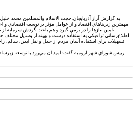
مهمترين زيربناهاي اقتصاد و از عوامل مؤثر بر توسعه اقتصادي و ا
تأمين نيازها را در برمي گيرد و هم باعث گردش سرمايه از
اطلاع‌رساني ترافيکي به استفاده درست و بهينه از وسايل مختلف حم
تسهيلات براي استفاده آسان مردم از حمل و نقل ايمن، سالم، ر
رييس شوراي شهر اروميه گفت: اميد آن مي‌رود با توسعه زيرساخت