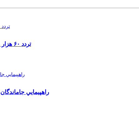
تردد ۶۰ هزار دستگاه ناوگان ترانزیتی از پایانه‌های مرزی آذربایجان ‌غربی
راهپيمايي جاماندگان