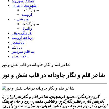
صدای شهروند
→ شهرستان ها
بازگشت ←
ارومیه
→ ورزشی
بازگشت ←
والیبال
فرهنگ و هنر
دریاچه ارومیه
آنادیلیمیز
پرونده
به قلم سردبیر
اخبار ویژه
شاعر قلم و نگار جاودانه در قاب نقش و نور
شاعر قلم و نگار جاودانه در قاب نقش و نور
گروه فرهنگي:محمود فرشچيان، شاعر قلم و نگار هنر ايران، با
آفرينش آثار بي‌نظير نگارگري و نقاشي مذهبي، روح و جان فرهنگ
ايراني را در بوم هنر به تصوير کشيد. او پلي بود ميان سنت و نوآوري،