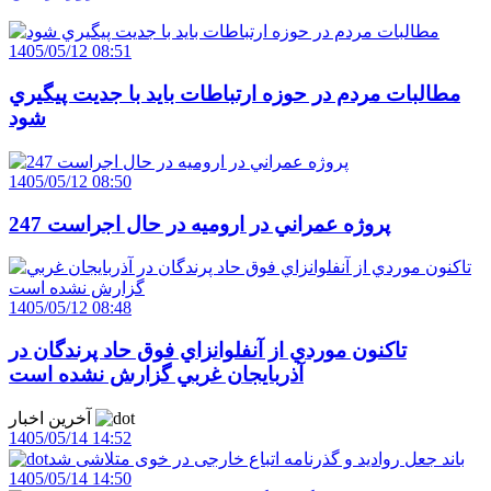
1405/05/12 08:51
مطالبات مردم در حوزه ارتباطات بايد با جديت پيگيري
شود
1405/05/12 08:50
247 پروژه عمراني در اروميه در حال اجراست
1405/05/12 08:48
تاکنون موردي از آنفلوانزاي فوق حاد پرندگان در
آذربايجان غربي گزارش نشده است
آخرین اخبار
1405/05/14 14:52
باند جعل روادید و گذرنامه اتباع خارجی در خوی متلاشی شد
1405/05/14 14:50