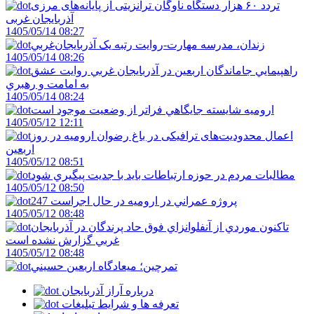
تردد ۶۰ هزار دستگاه ناوگان ترانزیتی از پایانه‌های مرزی
آذربایجان ‌غربی
1405/05/14 08:27
زندان، مدرسه مهارت-روايت رتبه يک آذربايجان‌غربي
1405/05/14 08:26
راهپيمايي جاماندگان اربعين در آذربايجان غربي روايت عشق
به امامت و رهبري
1405/05/14 08:24
اروميه شايسته جايگاهي فراتر از وضعيت موجود است
1405/05/12 12:11
اعمال محدودیت‌های ترافیکی در باغ رضوان ارومیه در روز
اربعین
1405/05/12 08:51
مطالبات مردم در حوزه ارتباطات بايد با جديت پيگيري شود
1405/05/12 08:50
247 پروژه عمراني در اروميه در حال اجراست
1405/05/12 08:48
تاکنون موردي از آنفلوانزاي فوق حاد پرندگان در آذربايجان
غربي گزارش نشده است
1405/05/12 08:48
تمرچين؛ ميعادگاه اربعين حسيني
درباره آراز آذربایجان
تعرفه ها و شرایط تبلیغات