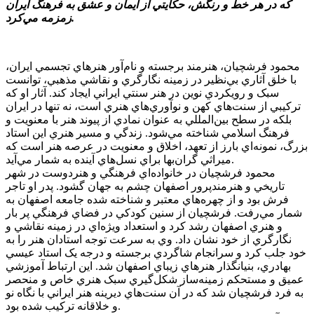
که در هر خط و رنگش، حکايتي از ايمان و عشق به فرهنگ ايران
زمزمه مي‌کرد.
محمود فرشچيان، هنرمند برجسته و نام‌آور هنرهاي تجسمي ايران،
با خلق آثاري بي‌نظير در زمينه نگارگري و نقاشي مذهبي، توانست
سبک و رويکردي نوين در هنر سنتي ايراني ايجاد کند. آثار او که
ترکيبي از سنت‌هاي کهن و نوآوري‌هاي هنري است، نه تنها در ايران
بلکه در سطح بين‌المللي به عنوان نمادي از پيوند هنر با معنويت و
فرهنگ اسلامي شناخته مي‌شود. زندگي و مسير هنري اين استاد
بزرگ، نمونه‌اي بارز از تعهد، اخلاق و معنويت در عرصه هنر است که
ميراثي گران‌بها براي نسل‌هاي آينده به شمار مي‌آيد.
محمود فرشچيان در خانواده‌اي فرهنگي و هنردوست در شهر
تاريخي و هنرمندپرور اصفهان چشم به جهان گشود. پدر او تاجر
فرش بود و از چهره‌هاي معتبر و شناخته شده جامعه اصفهان به
شمار مي‌رفت. فرشچيان از سنين کودکي در فضاي فرهنگي پر بار
و هنري اصفهان رشد کرد و استعداد ويژه‌اي در زمينه نقاشي و
نگارگري از خود نشان داد. وي به سرعت توجه استادان هنر را به
خود جلب کرد و سرانجام شاگردي برجسته و درجه يک استاد عيسي
بهادري، بنيانگذار هنرهاي زيباي اصفهان شد. اين ارتباط آموزشي
عميق و مستحکم زمينه‌ساز شکل‌گيري سبک هنري خاص و منحصر
به فرد فرشچيان شد که در آن سنت‌هاي ديرينه هنر ايراني با نگاه نو
و خلاقانه ترکيب شده بود.