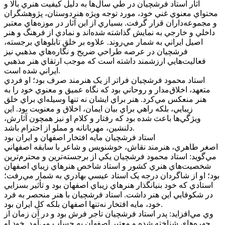
آثار استاد فرشچيان در طي سال‌ها به دليل کيفيت هنري بالا و
محتواي معنوي غني خود، مورد توجه ويژه هنردوستان، پژوهشگران
و مجموعه‌داران قرار گرفت. بسياري از اين آثار در موزه‌هاي معتبر
داخلي و خارجي به نمايش گذاشته شده‌اند و نمادي از فرهنگ و هنر
اصيل ايراني به شمار مي‌روند. علاوه بر خلق تابلوهاي برجسته،
فرشچيان در عرصه طراحي ضريح و نگاره‌هاي مذهبي نيز
فعاليت‌هايي ارزشمند داشته است که موجب ارتقاي هنر مذهبي
ايراني شده است.
استاد محمود فرشچيان فراتر از يک هنرمند صرف بود؛ او فردي
متعهد، اخلاق‌مدار و روحاني بود که نگاه عميق و معنوي خود را به
هنر منعکس مي‌کرد. هنر براي ايشان نه تنها وسيله‌اي براي خلق
زيبايي، بلکه راهي براي بيان ايمان، اخلاق و معنويت بود. اين
ويژگي‌ها باعث شده بود که رفتار و کلام او نيز همچون آثارش،
دلنشين، مهربانانه و مملو از احترام باشد.
استاد فرشچيان مايه افتخار اصفهان و ايران بود
اصغر طاهري، هنرمند نقاش، خوشنويس و شاعر با سابقه اصفهاني
مي‌گويد: استاد محمود فرشچيان يکي از برجسته‌ترين و محترم‌ترين
شخصيت‌هاي هنري کشور و استاد شاخص هنرهاي زيباي اصفهان
بود؛ او از شاگردان درجه يک استاد عيسي بهادري به شمار مي‌رفت؛
استادي که خود بنيانگذار هنرهاي زيباي اصفهان بود و تأثير بسزايي
در شکوفايي اين هنر داشت. استاد فرشچيان با هنر منحصر به فرد
خود، مايه افتخار نه‌تنها اصفهان بلکه کل ايران بود.
وي مي‌افزايد: پدر استاد فرشچيان تاجر فرش بود و در آن زمان از
چهره‌هاي شناخته شده و معتبر اصفهان به حساب مي‌آمد. خود او