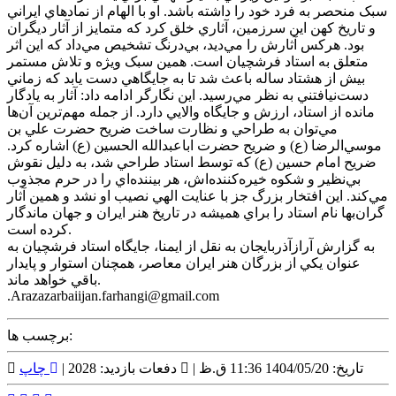
سبک منحصر به فرد خود را داشته باشد. او با الهام از نمادهاي ايراني
و تاريخ کهن اين سرزمين، آثاري خلق کرد که متمايز از آثار ديگران
بود. هرکس آثارش را مي‌ديد، بي‌درنگ تشخيص مي‌داد که اين اثر
متعلق به استاد فرشچيان است. همين سبک ويژه و تلاش مستمر
بيش از هشتاد ساله باعث شد تا به جايگاهي دست يابد که زماني
دست‌نيافتني به نظر مي‌رسيد. اين نگارگر ادامه داد: آثار به يادگار
مانده از استاد، ارزش و جايگاه والايي دارد. از جمله مهم‌ترين آن‌ها
مي‌توان به طراحي و نظارت ساخت ضريح حضرت علي بن
موسي‌الرضا (ع) و ضريح حضرت اباعبدالله الحسين (ع) اشاره کرد.
ضريح امام حسين (ع) که توسط استاد طراحي شد، به دليل نقوش
بي‌نظير و شکوه خيره‌کننده‌اش، هر بيننده‌اي را در حرم مجذوب
مي‌کند. اين افتخار بزرگ جز با عنايت الهي نصيب او نشد و همين آثار
گران‌بها نام استاد را براي هميشه در تاريخ هنر ايران و جهان ماندگار
کرده است.
به گزارش آرازآذربايجان به نقل از ايمنا، جايگاه استاد فرشچيان به
عنوان يکي از بزرگان هنر ايران معاصر، همچنان استوار و پايدار
باقي خواهد ماند.
.Arazazarbaiijan.farhangi@gmail.com
برچسب ها:
تاریخ: 1404/05/20 11:36 ق.ظ |
دفعات بازدید: 2028 |
چاپ