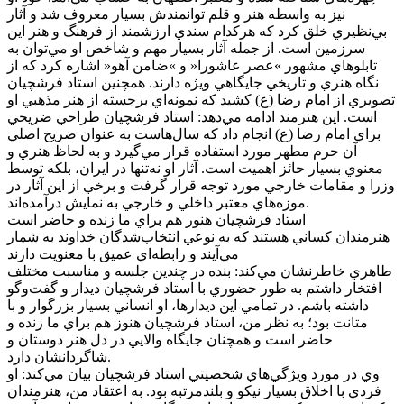
نيز به واسطه هنر و قلم توانمندش بسيار معروف شد و آثار
بي‌نظيري خلق کرد که هرکدام سندي ارزشمند از فرهنگ و هنر اين
سرزمين است. از جمله آثار بسيار مهم و شاخص او مي‌توان به
تابلوهاي مشهور »عصر عاشورا« و »ضامن آهو« اشاره کرد که از
نگاه هنري و تاريخي جايگاهي ويژه دارند. همچنين استاد فرشچيان
تصويري از امام رضا (ع) کشيد که نمونه‌اي برجسته از هنر مذهبي او
است. اين هنرمند ادامه مي‌دهد: استاد فرشچيان طراحي ضريحي
براي امام رضا (ع) انجام داد که سال‌هاست به عنوان ضريح اصلي
آن حرم مطهر مورد استفاده قرار مي‌گيرد و به لحاظ هنري و
معنوي بسيار حائز اهميت است. آثار او نه‌تنها در ايران، بلکه توسط
وزرا و مقامات خارجي مورد توجه قرار گرفت و برخي از اين آثار در
موزه‌هاي معتبر داخلي و خارجي به نمايش درآمده‌اند.
استاد فرشچيان هنور هم براي ما زنده و حاضر است
هنرمندان کساني هستند که به نوعي انتخاب‌شدگان خداوند به شمار
مي‌آيند و رابطه‌اي عميق با معنويت دارند
طاهري خاطرنشان مي‌کند: بنده در چندين جلسه و مناسبت مختلف
افتخار داشتم به طور حضوري با استاد فرشچيان ديدار و گفت‌وگو
داشته باشم. در تمامي اين ديدارها، او انساني بسيار بزرگوار و با
متانت بود؛ به نظر من، استاد فرشچيان هنوز هم براي ما زنده و
حاضر است و همچنان جايگاه والايي در دل هنر دوستان و
شاگردانشان دارد.
وي در مورد ويژگي‌هاي شخصيتي استاد فرشچيان بيان مي‌کند: او
فردي با اخلاق بسيار نيکو و بلندمرتبه بود. به اعتقاد من، هنرمندان