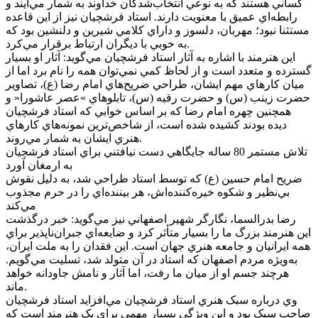
کساني هستند که به نوعي انتخاب‌شدگان خداوند به شمار مي‌آيند و
رابطه‌اي عميق با معنويت دارند. استاد فرشچيان نيز از اين قاعده
مستثنا نبود؛ مهربان، دلسوز و داراي کلامي شيرين و دلنشين بود که
به خوبي با ديگران ارتباط برقرار مي‌کرد.
اين هنرمند با اشاره به آثار استاد فرشچيان مي‌گويد: آثار او بسيار
گسترده و متعدد است و از لحاظ کمي نمي‌توان همه را نام برد اما از
ميان کارهاي مهم ايشان، طراحي ضريح‌هاي امام رضا (ع)، تصاوير
حضرت زينب (س) و حضرت رقيه (س)، تابلوهاي »عصر عاشورا« و
همچنين چهره امام رضا که بر اساس خوابي که استاد فرشچيان
ديده بودند کشيده شده است، از شاخص‌ترين نمونه‌هاي کارهاي
هنري ايشان به شمار مي‌روند.
تلاش مستمر 80 ساله جايگاهي دست نيافتني براي استاد فرشچيان
به ارمغان آورد
ضريح امام حسين (ع) که توسط استاد طراحي شد، به دليل نقوش
بي‌نظير و شکوه خيره‌کننده‌اش، هر بيننده‌اي را در حرم مجذوب
مي‌کند
رضا بدرالسما، نگارگر شهير اصفهاني نيز مي‌گويد: خبر درگذشت
اين هنرمند بزرگ ما را بسيار متأثر کرد و ضايعه‌اي جبران‌ناپذير براي
همه ايرانيان و جامعه هنري جهان است. اين فقدان را به ملت ايران،
به‌ويژه مردم اصفهان که استاد در آن متولد شد، تسليت مي‌گويم.
هرچند جسم او از ميان ما رفت، اما آثار و نامش جاودانه خواهد
ماند.
وي درباره سبک هنري استاد فرشچيان مي‌افزايد استاد فرشچيان
صاحب سبک بود و اين ويژگي بسيار مهمي براي يک هنرمند است که