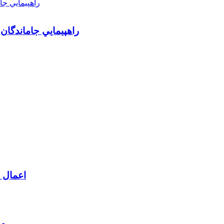
راهپيمايي جاماندگان
اعمال م
مط