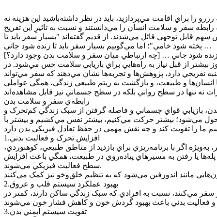
ا براي اقامت مي‌پردازيد، بايد در نظر داشته‌باشيد اين هزينه نه
ابطه سفر و سلامت انسان را مي‌دانستند و نسبت به تاثيرِ اين تفريح
م قابل توجهي قائل مي‌شدند. از قديم گفته‌اند "بسيار سفر بايد تا
پخته شود خامي"؛ اما مي‌گوييم بسيار سفر بايد تا زنده شود جاني …
 زنده شود جاني … [چه ارتباطي ميان سفر و سلامت بدن وجود دارد؟]
شتر از قبل نياز به راه‌هايي براي بازيابي سلامت حس مي‌شود. در
ه تفريحي دارد، پژوهش‌ها و تجربه‌ها نشان مي‌دهند که سفر مي‌تواند
با انسان‌ها و طبيعت، و بازگشت به ريتم طبيعي زندگي، همگي عواملي
رابطه‌ي سفر و سلامت بدن
بدن، بازيابي قواي جسماني و فاصله گرفتن از سبک زندگي کم‌تحرک و
تحول مي‌شود؛ بيشتر حرکت مي‌کنيم، بيشتر نفس مي‌کشيم و بيشتر با
1.افزايش تحرک و فعاليت بدني
‌ويژه اگر با برنامه‌ريزي براي بازديد از مناطق طبيعي، کوهنوردي،
 پله‌ها يا رفتن به مسيرهاي پياده‌روي در طبيعت، همگي باعث افزايش
سطح فعاليت فيزيکي مي‌شوند.
2.بهبود عملکرد سيستم قلب و عروق
 سفر مي‌کنند، نسبت به افرادي که سبک زندگي ساکن دارند، کمتر در
3.تقويت سيستم ايمني بدن