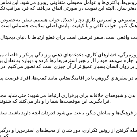
وس‌ها، باکتري‌ها و عوامل محيطي متفاوتي روبرو مي‌شود. اين تماس‌ها
نور مصنوعي و استرس کاري دچار اختلال خواب هستيم. سفر، به‌خصوص اگ
احت واقعي است. سفر فرصتي است براي قطع ارتباط با دنياي ديجيتال و
ز روزمرگي، فشارهاي کاري، دغدغه‌هاي ذهني و زندگي پرتکرار فاصله م
زه مي‌دهد خود را از زنجير استرس‌ها رها کرده و دوباره به تعادل بر
ه در سفرهاي گروهي يا در اقامتگاه‌هايي مانند کمپ‌ها، افراد فرصت پيد
ان بدن و شيوه‌هاي خلاقانه براي برقراري ارتباط مي‌شويد؛ حتي شايد 
فرا بگيريد. اين موقعيت‌ها شما را وادار مي‌کنند که شنونده بهتري شويد، مفاهيم را ساده‌تر انتقال دهيد و همدلانه‌تر برخورد کنيد.
فرهنگ‌ها و مناطق ديگر، باعث مي‌شود قدردان آنچه داريد باشيد. سفر،
 گرفتن از روتين تکراري، دور شدن از محيط‌هاي استرس‌زا و درگير
کورتيزول (هورمون استرس) کمک کرده و بدن را وارد فاز آرامش مي‌کنند.