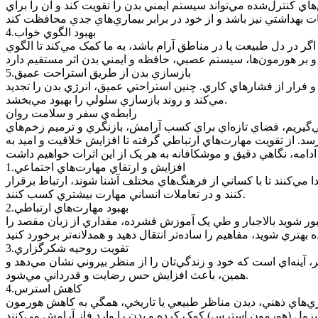
ي کنترل‌شده مي‌تواند سيستم ايمني بدن را تقويت کند و آن را براي
4.بهبود الگوي خواب
ر در دل طبيعت يا در مناطق آرام باشد، به ما کمک مي‌کند تا الگوي
5.بازسازي بدن از طريق استراحت عميق
 فرار از فشارهاي کاري. چنين استراحتي عميق، انرژي بدن را تجديد
مي‌کند و روند بازسازي سلولي را بهبود مي‌بخشد.
رابطه‌ي سفر و سلامت روان
ي‌گيريم، فضاي تازه‌اي براي کسب آرامش، بازنگري و ترميم زخم‌هاي
سد. از تقويت مهارت‌هاي ارتباطي گرفته تا افزايش خلاقيت و اميد به
1.افزايش و ارتقاي مهارت‌هاي اجتماعي
ا مي‌کنند تا با کساني از فرهنگ‌هاي مختلف آشنا شوند، ارتباط برقرار
کنند و در تعاملات انساني مهارت بيشتري کسب کنند.
2.بهبود مهارت‌هاي ارتباطي
مجبور شويد بالاجبار و طي يک آموزش فشرده، مقداري از زبان مقصد را
3.تقويت روحيه شکرگزاري
 آينه‌اي است که خود و زندگي‌تان را از منظر بيروني نشان مي‌دهد و
همين، باعث افزايش حس رضايت و قدرداني مي‌شود.
4.کاهش استرس
ي‌هاي ذهني، ديدن مناظر طبيعي يا تاريخي، همگي به کاهش هورمون