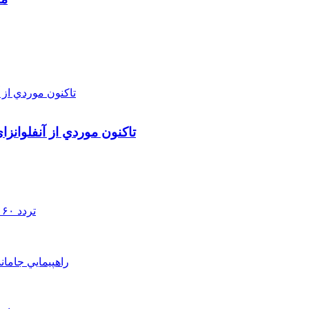
تاکنون موردي از آنفلوانز
تردد ۶۰ هزار دستگاه ناوگان ترانزیتی از پایانه‌های مرزی آذربایجان ‌غربی
راهپيمايي جامان