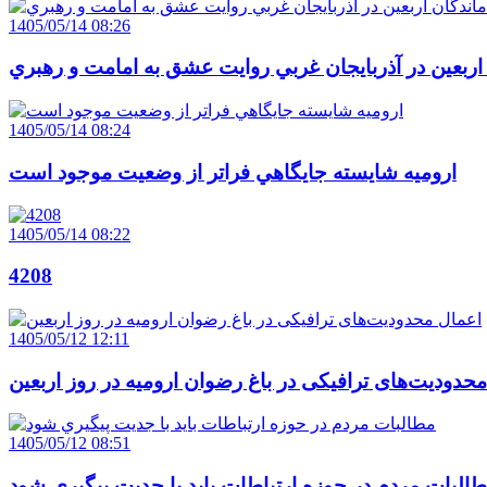
1405/05/14 08:26
 اربعين در آذربايجان غربي روايت عشق به امامت و رهبري
1405/05/14 08:24
اروميه شايسته جايگاهي فراتر از وضعيت موجود است
1405/05/14 08:22
4208
1405/05/12 12:11
حدودیت‌های ترافیکی در باغ رضوان ارومیه در روز اربعین
1405/05/12 08:51
البات مردم در حوزه ارتباطات بايد با جديت پيگيري شود