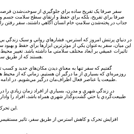
سفر صرفا يک تفريح ساده براي جلوگيري از سوخت‌شدن فرصت‌هاي 
صرفا براي تفريح، بلکه براي حفظ و ارتقاي سطح سلامت جسم و روان
جذاب در پخته‌شدن سلامتِ خام انسان آگاهي داشتند، سفر رفتن را ب
در دنياي پرتنش امروز که استرس، فشارهاي رواني و سبک زندگي بي‌ت
اين ميان، سفر به‌عنوان يکي از موثرترين ابزارها براي حفظ و بهبود 
تاثيرات عميقي بر ابعاد مختلف سلامتي ما داشته باشد. تغيير محيط
هستند که از طريق سفر حاصل مي‌شوند و نقش مهمي در بهبود سلامت ايفا مي‌کنند. اين تاثيرات نه تنها در سطح رواني بلکه در سطح جسماني نيز قابل مشاهده‌اند.
گفتيم که سفر تنها به معناي ديدن مکان‌هاي جديد و کسب ت
روزمره‌اي که بسياري از ما درگير آن هستيم. زماني که از محيط 
طبيعت يا عناصر فعال اطراف‌مان درگير مي‌شويم. در ادامه به شکل دقيق‌تري بررسي مي‌کنيم که سفر چگونه مي‌تواند سلامت جسم ما را تقويت کند و چه نقش مهمي در حفظ تعادل فيزيکي بدن دارد.
در زندگي شهري و مدرن، بسياري از افراد زمان زيادي را در 
طبيعت‌گردي يا حتي گشت‌وگذار شهري همراه باشد، افراد را وادار به
اين تحرک نه تنها به بهبود وضعيت فيزيکي کمک مي‌کند، بلکه باعث ترشح هورمون‌هايي مانند اندورفين مي‌شود که به تنظيم خلق‌وخو نيز کمک مي‌کنند.
افزايش تحرک و کاهش استرس از طريق سفر، تاثير مستقيمي بر 