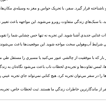
شناخته قرار گيرد. سفر، با تحريک حواس و مغز به وسيله‌ي مکان‌ها، بو
 با سبک‌هاي زندگي متفاوت روبرو مي‌شويد. اين مواجهه باعث تغيير د
ي شرايط آب‌وهوايي سخت مواجه شويد. اين موقعيت‌ها باعث مي‌شوند ک
‌ها را در سفر مي‌توان تجربه کرد. هيچ کتابي نمي‌تواند جاي تجربه عي
ر از ماندگارترين خاطرات زندگي ما هستند. ثبت لحظات خاص، تجربه‌ها