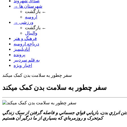
صدای شهروند
→ شهرستان ها
بازگشت ←
ارومیه
→ ورزشی
بازگشت ←
والیبال
فرهنگ و هنر
دریاچه ارومیه
آنادیلیمیز
پرونده
به قلم سردبیر
اخبار ویژه
سفر چطور به سلامت بدن کمک ميکند
سفر چطور به سلامت بدن کمک ميکند
ختن انرژي بدن، بازيابي قواي جسماني و فاصله گرفتن از سبک زندگي
کم‌تحرک و روزمره‌اي که بسياري از ما درگير آن هستيم