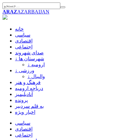
ARAZ
AZARBAIJAN
خانه
سیاسی
اقتصادی
اجتماعی
صدای شهروند
↓ شهرستان ها
↓ ارومیه
↓ ورزشی
↓ والیبال
فرهنگ و هنر
دریاچه ارومیه
آنادیلیمیز
پرونده
به قلم سردبیر
اخبار ویژه
سیاسی
اقتصادی
اجتماعی