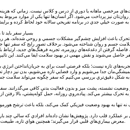
مرخصي ماهانه يا دوري از درس و کلاس نيست. زماني که هزينه رزرو ر
‌تان نيز پرداخت مي‌شود. اگر انسان‌ها تنها يکي از موارد مربوط به ر
ه صورت خيلي جدي در برنامه تفريحي سالانه خود لحاظ کرده و برايش سه
بسيار سفر بايد تا
حرک باعث افزايش چشم‌گير مشکلات جسمي و روحي شده‌اند، هر روز بي
سلامت جسم و روان شناخته مي‌شود. برخلاف تصور رايج که سفر تنها جنب
، فاصله گرفتن از دغدغه‌هاي روزمره، تجربه فرهنگ‌هاي جديد، ارتباط 
جربه‌هاي تازه نيست؛ بلکه فرصتي است براي به جريان‌انداختن انرژي 
هميشگي‌مان جدا مي‌شويم و وارد فضايي تازه مي‌شويم، بدن نيز دچار 
وضعيت نشسته، پشت ميز و بدون فعاليت بدني کافي مي‌گذرانند. سفر، به
 تحرک بيشتر مي‌کند. پياده‌روي روزانه، حمل کوله‌پشتي، بالا رفتن از
عملکرد قلب دارد. پژوهش‌ها نشان داده‌اند افرادي که سالي چند بار
معرض بيماري‌هاي قلبي قرار مي‌گيرند؛ همچنين هواي تازه، طبيعت و فعاليت بدني باعث بهبود گردش خون و کاهش فشار خون مي‌شوند.