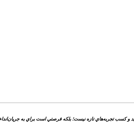
يد و کسب تجربه‌هاي تازه نيست؛ بلکه فرصتي است براي به جريان‌اندا