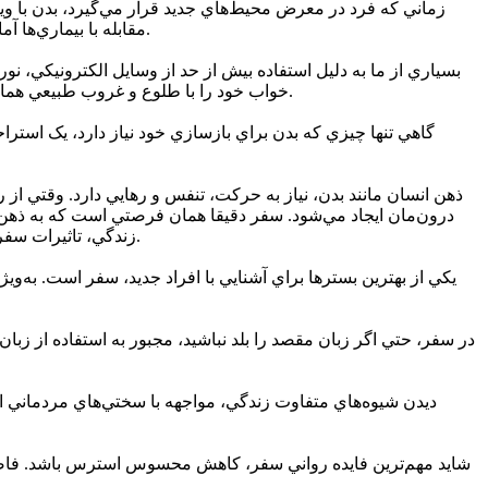
زماني که فرد در معرض محيط‌هاي جديد قرار مي‌گيرد، بدن با وير
مقابله با بيماري‌ها آماده‌تر سازد. البته اين تقويت در صورتي اتفاق مي‌افتد که فرد مراقب نکات بهداشتي نيز باشد و از خود در برابر بيماري‌هاي جدي محافظت کند.
بسياري از ما به دليل استفاده بيش از حد از وسايل الکترونيکي، 
خواب خود را با طلوع و غروب طبيعي هماهنگ کنيم. خواب کافي و با کيفيت، پايه‌ي اصلي سلامت جسماني است و بر هورمون‌ها، سيستم عصبي، حافظه و ايمني بدن اثر مستقيم دارد.
گاهي تنها چيزي که بدن براي بازسازي خود نياز دارد، يک استر
ذهن انسان مانند بدن، نياز به حرکت، تنفس و رهايي دارد. وقتي ا
درون‌مان ايجاد مي‌شود. سفر دقيقا همان فرصتي است که به ذهن اجا
زندگي، تاثيرات سفر بر روان انسان بسيار عميق‌تر از آن چيزي است که تصور مي‌کنيم. در ادامه، نگاهي دقيق و موشکافانه به هر يک از اين اثرات خواهيم داشت.
يکي از بهترين بسترها براي آشنايي با افراد جديد، سفر است. به‌ويژ
در سفر، حتي اگر زبان مقصد را بلد نباشيد، مجبور به استفاده از زب
ديدن شيوه‌هاي متفاوت زندگي، مواجهه با سختي‌هاي مردماني از 
شايد مهم‌ترين فايده رواني سفر، کاهش محسوس استرس باشد. فاصله