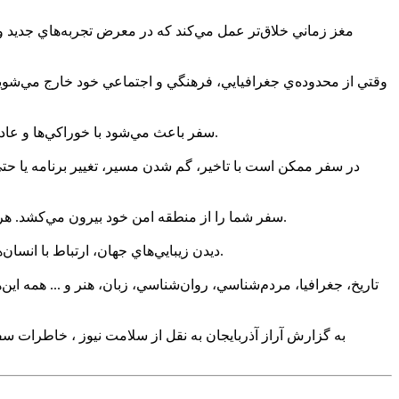
مغز زماني خلاق‌تر عمل مي‌کند که در معرض تجربه‌هاي جديد و نا
وقتي از محدوده‌ي جغرافيايي، فرهنگي و اجتماعي خود خارج مي‌شويد،
سفر باعث مي‌شود با خوراکي‌ها و عادات غذايي جديدي آشنا شويد. اين تجربه نه تنها حس چشايي شما را تقويت مي‌کند بلکه مي‌تواند بر تنوع غذايي و عادات سالم‌تر هم تاثير بگذارد.
در سفر ممکن است با تاخير، گم شدن مسير، تغيير برنامه يا حت
سفر شما را از منطقه امن خود بيرون مي‌کشد. هر بار که با موفقيت از چالشي عبور مي‌کنيد يا مسيري را مستقل طي مي‌کنيد، يک گام به سمت خودباوري و اعتماد به نفس بيشتر برمي‌داريد.
ديدن زيبايي‌هاي جهان، ارتباط با انسان‌ها، لمس تفاوت‌ها و تجربه‌ي لحظات ناب باعث مي‌شود نگاه‌تان به زندگي عميق‌تر و زيباتر شود. اين حس، عشق به زيستن را شعله‌ور مي‌کند.
تاريخ، جغرافيا، مردم‌شناسي، روان‌شناسي، زبان، هنر و ... همه اين
به گزارش آراز آذربايجان به نقل از سلامت نيوز ، خاطرات سف