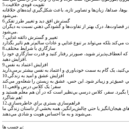
5.تقويت قوه‌ي خلاقيت
ها، صداها، زبان‌ها و تصاوير تازه، باعث شکل‌گيري ايده‌هاي خلاقانه
مي‌شود.
6.گسترش افق ديد و تغيير طرز تفکر
ر قضاوت‌ها، درک بهتر از تفاوت‌ها و گشودگي ذهني نسبت به ديگران
مي‌شود.
7.تغيير و گسترش ذائقه غذايي
8.سازگاري با شرايط مختلف
ه انعطاف‌پذيرتر شويد، صبورتر رفتار کنيد و قدرت سازگاري خود را
افزايش دهيد.
9.افزايش اعتماد به نفس
10.افزايش عشق و اميد به زندگي
11.سفر؛ يک کلاس درس واقعي
ني را بگيرد. سفر، کلاس درسي بي‌نظير است که در آن هم معلم هستيد و
هم شاگرد!
12.فراهم‌سازي بستري براي خاطره‌سازي
ي هيجان‌انگيز يا حتي چالش‌برانگيز، همه بخشي از داستان زندگي ما
مي‌شوند و به ما احساس هويت و شادي مي‌دهند.
برچسب ها: