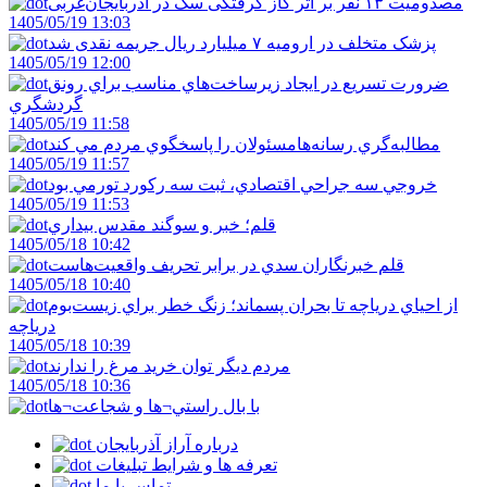
مصدومیت ۱۳ نفر بر اثر گاز گرفتگی سگ در آذربایجان‌غربی
1405/05/19 13:03
پزشک متخلف در ارومیه ۷ میلیارد ریال جریمه نقدی شد
1405/05/19 12:00
ضرورت تسريع در ايجاد زيرساخت‌هاي مناسب براي رونق
گردشگري
1405/05/19 11:58
مطالبه‌گري رسانه‌هامسئولان را پاسخگوي مردم مي کند
1405/05/19 11:57
خروجي سه جراحي اقتصادي، ثبت سه رکورد تورمي بود
1405/05/19 11:53
قلم؛ خبر و سوگند مقدس بيداري
1405/05/18 10:42
قلم خبرنگاران سدي در برابر تحريف واقعيت‌هاست
1405/05/18 10:40
از احياي درياچه تا بحران پسماند؛ زنگ خطر براي زيست‌بوم
درياچه
1405/05/18 10:39
مردم ديگر توان خريد مرغ را ندارند
1405/05/18 10:36
با بال راستي¬ها و شجاعت¬ها
درباره آراز آذربایجان
تعرفه ها و شرایط تبلیغات
تماس با ما