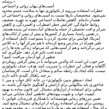
برساند.«
آسيب‌هاي پنهان رواني و اجتماعي
خطرات استفاده بي‌رويه از تکنولوژي تنها به سلامت جسم محدود
نمي‌شود. متخصصان بارها نسبت به آسيب‌هاي رواني و اجتماعي آن
هشدار داده‌اند. کاهش تعاملات اجتماعي چهره به چهره، تضعيف
روابط خانوادگي، افزايش خطر اضطراب و افسردگي، و کاهش
تمرکز و افت تحصيلي از جمله پيامدهاي اثبات‌شده اين پديده هستند.
در همين راستا، بسياري از کشورها و بيش از نيمي از ايالت‌هاي
آمريکا، قوانيني براي محدود کردن يا ممنوعيت کامل استفاده از
تلفن همراه در مدارس وضع کرده‌اند تا هم تمرکز آنها را به کلاس
درس برگردانند و هم از آسيب‌هايي که مي‌تواند زندگي بچه ها را در
آينده تحت تاثير قرار دهد، جلوگيري کند.
چطور از کودک‌مان مراقبت کنيم؟
خبر خوب اين است که والدين مي‌توانند با در پيش گرفتن رويکردي
آگاهانه و فعال، اين خطرات را مديريت کنند. هدف، حذف تکنولوژي
نيست، بلکه ايجاد يک رابطه سالم و متعادل با آن است. کارشناسان
بر چند راهکار کليدي تاکيد دارند:
1. ايجاد »منطق بدون تکنولوژي« در خانه: اتاق خواب و ميز
غذاخوري بايد مکآنهايي براي آرامش و گفتگوي خانوادگي باشند، نه
محلي براي استفاده از ابزارهاي ديجيتال. اين قانون ساده به بهبود
کيفيت خواب و تقويت پيوندهاي عاطفي کمک شاياني مي‌کند.
2. تعيين مرزهاي زماني هوشمندانه: با همکاري فرزندتان، قوانين
روشني براي ميزان استفاده روزانه از ابزارهاي ديجيتال وضع کنيد.
براي مثال، استفاده تفريحي به يک يا دو ساعت در روز محدود شود و