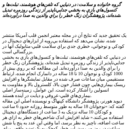
گروه خانواده و سلامت: در دنيايي که تلفن‌هاي هوشمند، تبلت‌ها و
کنسول‌هاي بازي به بخشي جدايي‌ناپذير از زندگي روزمره تبديل
شده‌اند، پژوهشگران زنگ خطر را براي والدين به صدا درآورده‌اند.
يک تحقيق جديد که نتايج آن در مجله معتبر انجمن قلب آمريکا منتشر
شده، نشان مي‌دهد که استفاده بي‌رويه از ابزارهاي ديجيتال در
کودکي و نوجواني، خطري جدي براي سلامت قلبي-متابوليک آنها در
بزرگسالي است.
در دنيايي که تلفن‌هاي هوشمند، تبلت‌ها و کنسول‌هاي بازي به بخشي
جدايي‌ناپذير از زندگي روزمره تبديل شده‌اند، پژوهشگران زنگ خطر
را براي والدين به صدا درآورده‌اند. اين مطالعه که بر روي بيش از
1000 کودک و نوجوان 10 تا 18 ساله در دانمارک انجام شده، ارتباط
مستقيمي ميان ساعات صرف شده در مقابل نمايشگرها و افزايش
ريسک بيماري‌هايي چون فشار خون بالا، کلسترول بالا و مقاومت به
انسولين را آشکار کرده است. اين عوامل، زمينه‌ساز اصلي
بيماري‌هاي قلبي-عروقي و ديابت در آينده هستند.
ديويد هورنر، پژوهشگر دانشگاه کپنهاگ و نويسنده اصلي اين مقاله
گفته که: »نوجوانان 18 ساله به طور متوسط روزانه حدود 6 ساعت
و کودکان 10 ساله نزديک به 3 ساعت از دستگاه‌هاي ديجيتال
استفاده مي‌کنند.« شايد افزايش اندک شاخص‌هاي خطر به ازاي هر
ساعت اضافه، ناچيز به نظر برسد، اما وقتي اين عدد به پنج يا شش
ساعت در روز مي‌رسد، اين خطر کوچک به يک تهديد واقعي براي