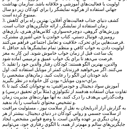
اولويت با فعاليت‌هاي آموزشي و خلاقانه باشد. سازمان بهداشت
جهاني استفاده از هرگونه نمايشگر را براي کودکان زير دو سال
ممنوع کرده است.
3. کشف دنياي جذاب فعاليت‌هاي آفلاين: بهترين راه براي کاهش
زمان استفاده از نمايشگر، ارائه جايگزين‌هاي جذاب است.
ورزش‌هاي گروهي، دوچرخه‌سواري، کلاس‌هاي هنري، بازي‌هاي
روميزي، فوتبال دستي، کتاب خواندن يا حتي آشپزي مشترک،
فرصت‌هايي براي تحرک، خلاقيت و تعامل اجتماعي فراهم مي‌کنند.
4. اولويت دادن به خواب کافي و منظم: تمام نمايشگرها بايد حداقل
يک ساعت قبل از زمان خواب خاموش شوند. اين کار به مغز
فرصت مي‌دهد تا براي يک خواب عميق و ترميمي آماده شود.
5. والدين، بهترين الگو هستند: کودکان رفتار والدين خود را تقليد
مي‌کنند. اگر مي‌خواهيد فرزندتان کمتر از موبايل استفاده کند، اول
بايد خودتان اين الگو را رعايت کنيد. زمان‌هاي مشخصي را
براي»بدون موبايل« بودن کل خانواده در نظر بگيريد.
6. آموزش سواد ديجيتال و خودمراقبتي: به نوجوانان کمک کنيد تا
تفاوت ميان استفاده هدفمند از تکنولوژي (مثلاً براي تحقيق درسي) و
وقت‌گذراني بي‌هدف را درک کنند. به آنها مهارت‌هاي مديريت زمان
و تشخيص محتواي نامناسب را ياد بدهيد.
به گزارش آراز آذربايجان به نقل از سلامت نيوز ، مسئوليت مراقبت
از سلامت جسمي و رواني کودکان در دنياي ديجيتال، بيشتر از هر
زمان ديگري بر عهده والدين است. با وضع قوانين مشخص، ايجاد
جايگزين‌هاي سالم و مهم‌تر از همه، با الگوي رفتاري خود، مي‌توانيم