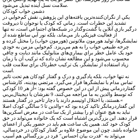
سلامت نسل آينده تبديل مي‌شود.
دشمن خواب کودکان
يکي از نگران‌کننده‌ترين يافته‌هاي اين پژوهش، نقش کم‌خوابي در
تشديد اين خطرات است. زماني که کودک يا نوجوان تا ديروقت
درگير بازي آنلاين يا گشت‌وگذار در شبکه‌هاي اجتماعي است، نه تنها
از فعاليت فيزيکي باز مي‌ماند، بلکه نور آبي ساطع شده از
نمايشگرها، توليد هورمون ملاتونين (هورمون خواب) را مختل کرده و
چرخه طبيعي خواب را به هم مي‌ريزد. کم‌خوابي مزمن به خودي
خود يک عامل خطر براي بيماري‌هاي متابوليک مانند ديابت و چاقي
محسوب مي‌شود و اين مطالعه نشان داده که ترکيب آن با زمان
زياد استفاده از نمايشگر، يک ترکيب خطرناک براي سلامت قلب
است.
نه تنها خواب، بلکه يادگيري و درک و گفتار کودکان هم تحت تاثير
تماس مدام با نمايشگرها قرار مي‌گيرد. مرتضي پودينه، کارشناس
گفتاردرماني پيش از اين در اين خصوص گفته بود: »از هر 10 کودکي
که توسط والدين به ما مراجعه‌ مي‌کنند، 9 نفرشان يا ديجيتال‌بي‌بي
هستند، يا اختلال اوتيسم دارند يا دچار تاخير در گفتار هستند.«
اين گفتاردرمانگر تاکيد کرده بود که »والدين تا 5 سالگي کودک اصلا
نبايد به هيچ عنوان او را بيشتر از يک ساعت در معرض اسکرين‌ها
قرار دهند. اين بزرگ‌ترين اشتباه است که يک خانواده مي‌تواند در حق
کودک خود کند. همين يک ساعت هم بايد در حضور يکي از اعضاي
خانواده باشد. چون اين موضوع علاوه بر گفتار کودکان در خردسالي،
مي‌تواند به "قدرت بيان احساس" فرد در بزرگسالي هم آسيب