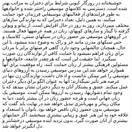
خوشبختانه در روزگار کنوني شرايط براي دختران به مراتب بهتر
شده است. دسترسي به کلاسهاي موسيقي راحتتر شده و خانوادهها
به طور فزايندهاي از فعاليتهاي موسيقايي فرزندان خود حمايت
ميکنند. به همين دليل، تعداد دختراني که به نوازندگي سازهاي
مختلف ميپردازند، روز به روز در حال افزايش است. از پيانو و ويولن
گرفته تا گيتار و سازهاي کوبهاي، زنان در همه عرصهها فعال هستند.
در گروههاي موسيقي نيز حضور زنان در سبکهاي سنتي، کلاسيک و
حتي سبکهاي مدرن مانند جَز و راک به وضوح ديده ميشود. با اين
حال، همچنان چالشهايي وجود دارد. گاهي فرصتهاي برابر با مردان
براي زنان فراهم نميشود يا حمايت کافي از نوازندگان زن صورت
نميگيرد. اما حقيقت اين است که هرچقدر جامعه، خانوادهها و
مسئولين فرهنگي بيشتر از زنان حمايت کنند، راه موفقيت براي آنها
هموارتر خواهد شد.اين مدرس موسيقي رسيدن به آرزوهاي دنياي
موسيقي را غير ممکن ندانست و اذعان داشت: نوازندگان زن تنها در
عرصه هنر تأثير نميگذارند؛ آنها به عنوان الگو براي ديگر دختران
عمل ميکنند. عشق و پشتکار آنان به ديگر دختران نشان ميدهد که با
وجود تمام دشواريها، رسيدن به آرزوها ممکن است. موسيقي يک
زبان جهاني است و هرچه حضور زنان در آن بيشتر باشد، دنيا به
مکان زيباتر و مهربانتري تبديل خواهد شد.در نهايت بايد گفت که
موسيقي بدون حضور زنان ناقص خواهد بود. بانوان با استعداد و
علاقه خود به اين هنر عمق و زيبايي بيشتري ميبخشند. اگر حمايتهاي
بيشتري از آنان صورت گيرد، بدون ترديد آينده موسيقي درخشانتر و
دل انگيزتر خواهد شد.