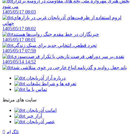
بخش هنری مهرواره ملی بچه های مقاومت در ارومیه برگزار
می شود
1405/05/17 08:03
لزوم استفاده از ظرفيت‌هاي آذربايجان غربي در بازارهاي
جهاني
1405/05/17 08:02
خبرنگاران در خط مقدم جنگ روايت‌ها هستند
1405/05/17 08:01
تجرد قطعي، انتخابي جديد براي سبک زندگي
1405/05/17 07:59
نقده ،بر سر دوراهي فرصت تاريخي يا تکرار فرصت‌سوزي
1405/05/14 14:52
باند جعل روادید و گذرنامه اتباع خارجی در خوی متلاشی شد
درباره آراز آذربایجان
تعرفه ها و شرایط تبلیغات
تماس با ما
سایت های مرتبط
امانت آذربایجان
آراز خبر
عصر آذربایجان
تلگرام