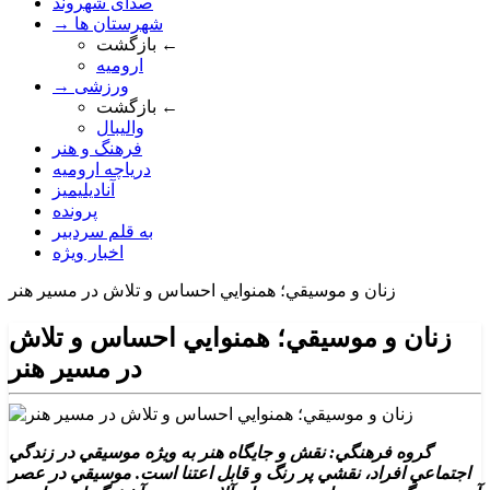
صدای شهروند
→ شهرستان ها
بازگشت ←
ارومیه
→ ورزشی
بازگشت ←
والیبال
فرهنگ و هنر
دریاچه ارومیه
آنادیلیمیز
پرونده
به قلم سردبیر
اخبار ویژه
زنان و موسيقي؛ همنوايي احساس و تلاش در مسير هنر
زنان و موسيقي؛ همنوايي احساس و تلاش
در مسير هنر
گروه فرهنگي: نقش و جايگاه هنر به ويژه موسيقي در زندگي
اجتماعي افراد، نقشي پر رنگ و قابل اعتنا است. موسيقي در عصر