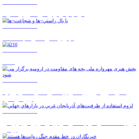
1405/05/18 10:39
مردم ديگر توان خريد مرغ را ندارند
1405/05/18 10:36
با بال راستي¬ها و شجاعت¬ها
1405/05/18 10:33
4210
1405/05/17 09:59
بخش هنری مهرواره ملی بچه های مقاومت در ارومیه
برگزار می شود
1405/05/17 08:03
لزوم استفاده از ظرفيت‌هاي آذربايجان غربي در بازارهاي
جهاني