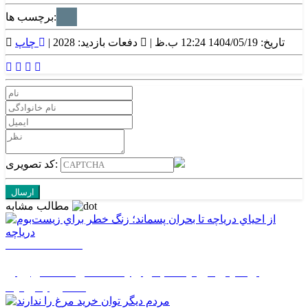
برچسب ها:
تاریخ: 1404/05/19 12:24 ب.ظ |
دفعات بازدید: 2028 |
چاپ
کد تصویری:
مطالب مشابه
1405/05/18 10:40
از احياي درياچه تا بحران پسماند؛ زنگ خطر براي
زيست‌بوم درياچه