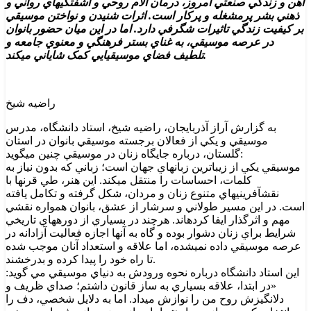
آهن و زندگي صنعتي امروز، درمان آلام روحي و آشفتگيهاي رواني و
ذهني بشر پرمشغله و پرکار است. اثرات شنيدن و نواختن موسيقي
بر کيفيت زندگي تاثيرات شگرفي دارد. اما در اين ميان حضور بانوان
در عرصه موسيقي، به غناي بستر فرهنگي و معنوي جامعه و
تلطيف فضاي موسيقيايي کمک شاياني ميکند.
راضيه شيخ
به گزارش آراز آذربايجان، راضيه شيخ، استاد دانشگاه، مدرس
موسيقي و يکي از فعالان برجسته موسيقي بانوان در استان
گلستان، درباره جايگاه زنان در موسيقي چنين ميگويد:
موسيقي يکي از زيباترين زبانهاي جهان است؛ زباني که بدون نياز به
کلمات، احساسات را منتقل ميکند. اين هنر، طي قرنها با
نقشآفرينيهاي متنوع زنان و مردان، شکل گرفته و تکامل يافته
است. در اين مسير طولاني و سرشار از عشق، بانوان همواره نقشي
مهم و اثرگذار ايفا کردهاند. هرچند در بسياري از دورههاي تاريخي
شرايط براي زنان دشوار بوده و گاه به آنها اجازه فعاليت آزادانه در
عرصه موسيقي داده نميشده، اما علاقه و استعداد آنان موجب شده
تا راه خود را پيدا کرده و بدرخشند.
اين استاد دانشگاه درباره نحوه ورودش به دنياي موسيقي مي گويد:
«در ابتدا، علاقه بسياري به ساز قانون داشتم؛ صداي ظريف و
دلانگيزش روح من را نوازش ميداد. اما به دلايل شخصي، دف را