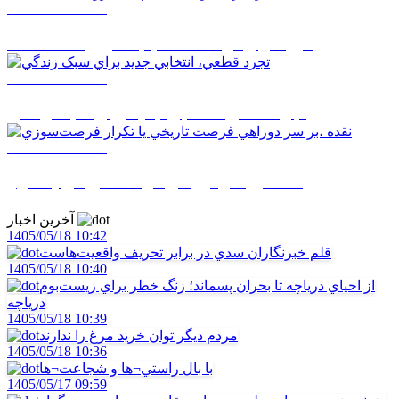
1405/05/17 08:02
خبرنگاران در خط مقدم جنگ روايت‌ها هستند
1405/05/17 08:01
تجرد قطعي، انتخابي جديد براي سبک زندگي
1405/05/17 07:59
نقده ،بر سر دوراهي فرصت تاريخي يا تکرار
فرصت‌سوزي
آخرین اخبار
1405/05/18 10:42
قلم خبرنگاران سدي در برابر تحريف واقعيت‌هاست
1405/05/18 10:40
از احياي درياچه تا بحران پسماند؛ زنگ خطر براي زيست‌بوم
درياچه
1405/05/18 10:39
مردم ديگر توان خريد مرغ را ندارند
1405/05/18 10:36
با بال راستي¬ها و شجاعت¬ها
1405/05/17 09:59