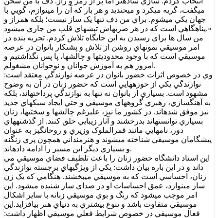
انتخاب کردم. سازي سادهتر اما پر از رمز و راز. دف با من سخن
ميگفت، گريه ميکرد و ميخنديد و هر بار که آن را مينوازم، گويي با
جهان يکي ميشوم. براي من دف تنها يک ساز نيست؛ بلکه همراز و
پناهگاهي است که در هر ضربهاش تپشهاي قلب من جاري ميشود.»
من سال ها براي رسيدن به اين جايگاه تلاش کردم. تجربه بنده در
امر موسيقي نمونهاي روشن از تلاش و پشتکار بانوان در عرصه
موسيقي است که با وجود محدوديتها و چالشها، پا پس نگذاشتيم و
امروز هم به آموزش جوانان و نوجوانان مشغولم.
وي در خصوص اثرات حضور بانوان در عرصه نوازندگي معتقد است:
نوازندگي يکي از حوزههايي است که حضور زنان در آن به وضوح
مشهود است. بسياري از بانوان نه تنها به نوازندگي پرداختهاند، بلکه
به آهنگسازي، رهبري گروههاي موسيقي و حتي ايجاد سبکهاي جديد
نيز موفق شدهاند. در کشور ما نيز، عليرغم چالشها و سختيها، زنان
بسياري توانستهاند بدرخشند و آثار زيبايي خلق کنند. از گذشتههاي
دور، نامهايي مانند قمرالملوک وزيري و روحانگيز به عنوان
پيشگامان موسيقي شناخته ميشوند و هنرمنداني همچون پري زنگنه
و بسياري ديگر اين مسير را ادامه دادهاند.
اين استاد دانشگاه حضور زنان را باعث تلطيف فضاي موسيقي مي
داند و در اين باره بيان داشت: يکي از ويژگيهاي برجسته نوازندگي
زنان، احساسي است که به موسيقي ميبخشند. هنگامي که يک زن
ساز مينوازد، عمق احساسات او در صداي ساز شنيده ميشود. اين
امر موجب ميشود که رنگ و بوي موسيقي زنانه با ساير اشکال
موسيقي متفاوت باشد و تنوع بيشتري به دنياي هنر بيافزايد.اين
فعال موسيقي در خصوص شرايط فعلي موسيقي اظهار داشت: