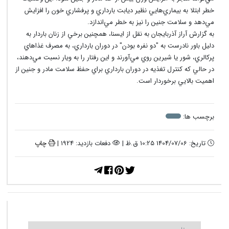
خطر ابتلا به بيماري‌هايي نظير ديابت بارداري و پرفشاري خون را افزايش
مي‌دهد و سلامت جنين را نيز به خطر مي‌اندازد.
به گزارش آراز آذربايجان به نقل از ايسنا، همچنين برخي از زنان باردار به
دليل باور نادرست به "دو نفره بودن" در دوران بارداري، به مصرف غذاهاي
پرکالري، شور يا شيرين روي مي‌آورند و اين رفتار را به ويار نسبت مي‌دهند،
در حالي‌ که کنترل تغذيه در دوران بارداري براي حفظ سلامت مادر و جنين از
اهميت بالايي برخوردار است.
برچسب ها:
تاریخ: 1404/07/06 10:25 ق.ظ |
دفعات بازدید: 1924 |
چاپ