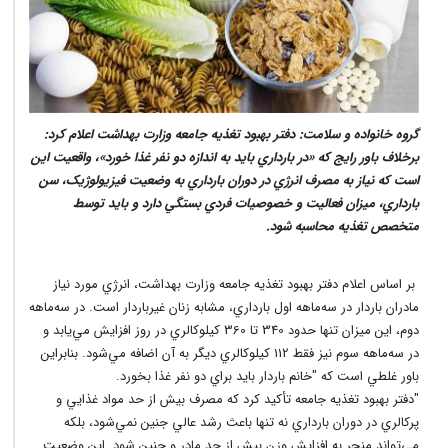
گروه خانواده و سلامت: دفتر بهبود تغذيه جامعه وزارت بهداشت اعلام کرد:
برخلاف باور رايج که «در بارداري بايد به اندازه دو نفر غذا خورد»، واقعيت اين
است که نياز به مصرف انرژي در دوران بارداري به وضعيت فيزيولوژيک، سن
بارداري، ميزان فعاليت و خصوصيات فردي بستگي دارد و بايد توسط
متخصص تغذيه محاسبه شود.
بر اساس اعلام دفتر بهبود تغذيه جامعه وزارت بهداشت، انرژي مورد نياز
مادران باردار در سه‌ماهه اول بارداري، مشابه زنان غيرباردار است. در سه‌ماهه
دوم، اين ميزان تنها حدود 340 تا 360 کيلوکالري در روز افزايش مي‌يابد و
در سه‌ماهه سوم نيز فقط 112 کيلوکالري ديگر به آن اضافه مي‌شود. بنابراين
باور غلطي است که "خانم باردار بايد براي دو نفر غذا بخورد.
"دفتر بهبود تغذيه جامعه تأکيد کرد که مصرف بيش از حد مواد غذايي و
پرکالري در دوران بارداري نه تنها باعث رشد عالي جنين نمي‌شود، بلکه
مي‌تواند منجر به افزايش وزن بيش از حد مادر و جنين شود. اين وضعيت