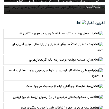
تاکنون موردي از آنفلوانزاي فوق حاد پرندگان در آذربايجان غربي گزارش
نشده است
آخرین اخبار
باند جعل روادید و گذرنامه اتباع خارجی در خوی متلاشی شد
تردد ۶۰ هزار دستگاه ناوگان ترانزیتی از پایانه‌های مرزی آذربایجان
‌غربی
زندان، مدرسه مهارت-روايت رتبه يک آذربايجان‌غربي
راهپيمايي جاماندگان اربعين در آذربايجان غربي روايت عشق به امامت
و رهبري
اروميه شايسته جايگاهي فراتر از وضعيت موجود است
اعمال محدودیت‌های ترافیکی در باغ رضوان ارومیه در روز اربعین
مطالبات مردم در حوزه ارتباطات بايد با جديت پيگيري شود