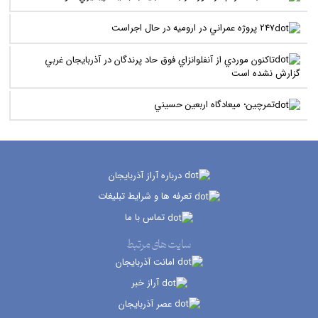
247 پروژه عمراني در اروميه در حال اجراست
تاکنون موردي از آنفلوانزاي فوق حاد پرندگان در آذربايجان غربي
گزارش نشده است
تمرچين؛ ميعادگاه اربعين حسيني
درباره آراز آذربایجان
تعرفه ها و شرایط تبلیغات
تماس با ما
سایت های مرتبط
امانت آذربایجان
آراز خبر
عصر آذربایجان