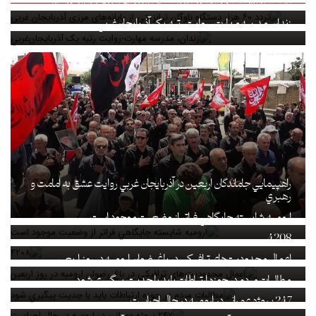
تردد ۶۰ هزار دستگاه ناوگان ترانزیتی از پایانه‌های مرزی آذربایجان ‌غربی
زندان، مدرسه مهارت-روايت رتبه يک آذربايجان‌غربي
راهپيمايي جاماندگان اربعين در آذربايجان غربي روايت عشق به امامت و
رهبري
اروميه شايسته جايگاهي فراتر از وضعيت موجود است
4208
اعمال محدودیت‌های ترافیکی در باغ رضوان ارومیه در روز اربعین
مطالبات مردم در حوزه ارتباطات بايد با جديت پيگيري شود
247 پروژه عمراني در اروميه در حال اجراست