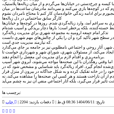
زها با کيسه و چرخ‌دستي در خيابان‌ها مي‌گردم و از ميان زباله‌ها پلاستيک،
م که در کوچه‌ها بازي مي‌کنند و نمي‌دانند مادرشان ساعت‌ها در ميان
کارگر سابق ساختماني در دل زباله‌ها
 به سراغم آمد، وارد زباله‌گردي شدم. روزها در کوچه‌ها و خيابان‌ها
تذکر امام جمعه اروميه به مجموعه شهري براي مديريت زباله‌گرد
 در سطح شهر تأکيد کرد و آن را يکي از چالش‌هاي مهم شهري دانست
که نيازمند مديريت جدي است.
شهر ايجاد مي‌کند، از مسئولان شهري، شوراي شهر و شهرداري خواست تا
برنامه‌ريزي و اقدام لازم براي مديريت اين معضل را انجام دهند.
 اما وقتي رهگذران با اين صحنه‌ها مواجه مي‌شوند، آبروي شهر آسيب
‌شده انجام گيرد. افراد زباله‌گرد بايد شناسايي و مشخص شود که در
 را در خانه تفکيک کرده و به شکل جداگانه در بيرون از منزل قرار
مردم از آن ناراحت هستند و هر کسي اين صحنه‌ها را مشاهده مي‌کند، نه
برچسب ها:
تاریخ: 1404/06/11 08:36 ق.ظ |
دفعات بازدید: 2204 |
چاپ