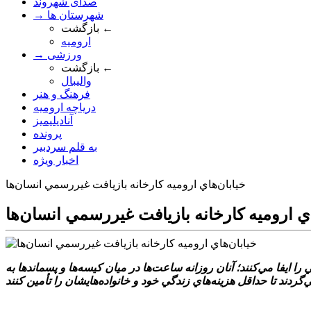
صدای شهروند
→ شهرستان ها
بازگشت ←
ارومیه
→ ورزشی
بازگشت ←
والیبال
فرهنگ و هنر
دریاچه ارومیه
آنادیلیمیز
پرونده
به قلم سردبیر
اخبار ویژه
خيابان‌هاي اروميه کارخانه بازيافت غيررسمي انسان‌ها
اي اروميه کارخانه بازيافت غيررسمي انسان‌ها
 ايفا مي‌کنند؛ آنان روزانه ساعت‌ها در ميان کيسه‌ها و پسماندها به