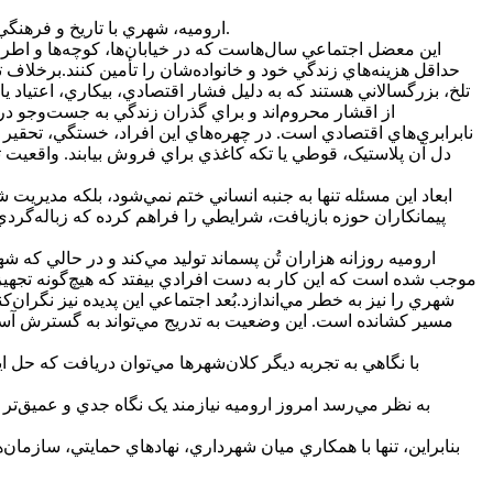
اروميه، شهري با تاريخ و فرهنگي ديرينه، امروز در کنار همه جلوه‌هاي توسعه شهري، با چالشي روبه‌روست که سيماي اجتماعي آن را خدشه‌دار کرده است؛ پديده زباله‌گردي.
اين معضل اجتماعي سال‌هاست که در خيابان‌ها، کوچه‌ها و اطراف
حداقل هزينه‌هاي زندگي خود و خانواده‌شان را تأمين کنند.برخلاف 
تلخ، بزرگسالاني هستند که به دليل فشار اقتصادي، بيکاري، اعتياد يا
از اقشار محروم‌اند و براي گذران زندگي به جست‌وجو در 
نابرابري‌هاي اقتصادي است. در چهره‌هاي اين افراد، خستگي، تحقير و
دل آن پلاستيک، قوطي يا تکه کاغذي براي فروش بيابند. واقعيت ت
ابعاد اين مسئله تنها به جنبه انساني ختم نمي‌شود، بلکه مدير
پيمانکاران حوزه بازيافت، شرايطي را فراهم کرده که زباله‌گردي 
اروميه روزانه هزاران تُن پسماند توليد مي‌کند و در حالي که 
موجب شده است که اين کار به دست افرادي بيفتد که هيچ‌گونه تجهيز
شهري را نيز به خطر مي‌اندازد.بُعد اجتماعي اين پديده نيز نگران
مسير کشانده است. اين وضعيت به تدريج مي‌تواند به گسترش آسيب
با نگاهي به تجربه ديگر کلان‌شهرها مي‌توان دريافت که حل
به نظر مي‌رسد امروز اروميه نيازمند يک نگاه جدي و عميق‌تر
بنابراين، تنها با همکاري ميان شهرداري، نهادهاي حمايتي، سازما