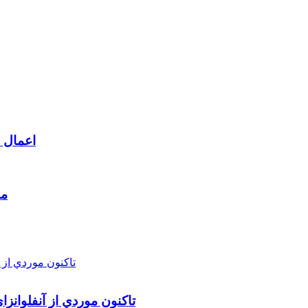
اعمال م
مط
تاکنون موردي از آنفلوانز