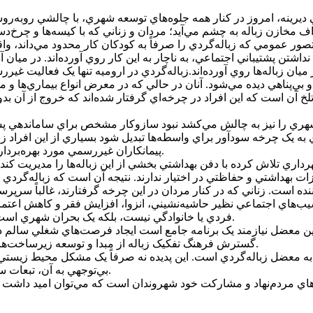
 مخازن زباله به چشم مي‌آيد؛ مردان و زناني که با کيسه‌ها و چرخ‌دس
تصور عمومي که زباله‌گردي را صرفاً به کودکان کار محدود مي‌داند، و
 نداشتن پشتيباني اجتماعي، به ناچار به اين کار روي آورده‌اند. در ميان
ميان زباله‌ها روي آورده‌اند.زباله‌گردي در اروميه تنها يک فعاليت غ
 بي‌پناهي ديده مي‌شود. آنان در حالي که در معرض انواع بيماري‌ها و م
لخ آن است که اين افراد در چرخه‌اي گرفتار شده‌اند که خروج از آن 
يت شهري را نيز به چالش مي‌کشد نبود سازوکار مشخص براي ساماندهي پ
به يک چرخه سودآور براي واسطه‌ها تبديل شود بسياري از اين افراد زبال
پيمانکاران غيررسمي مورد بهره‌برداري قرار مي‌گيرند، بي‌آنکه امنيت شغلي يا پوشش حمايتي داشته باشند.
شهرداري تلاش کرده با دفن بهداشتي بخشي از اين زباله‌ها را مديريت ک
ات بهداشتي و حفاظتي در اختيار ندارند. نتيجه آن است که زباله‌گرد
‌کننده است. زناني که در کنار مردان در اين چرخه گرفتارند، غالباً سرپ
‌هاي اجتماعي نظير حاشيه‌نشيني، انزوا، افزايش فقر و کاهش اعتماد 
فردي يا خانوادگي نيست، بلکه يک بحران شهري است که به صورت زنجيره‌اي ساير حوزه‌هاي اجتماعي را نيز متأثر مي‌کند.
 اين معضل نيازمند يک برنامه جامع است ايجاد فرصت‌هاي شغلي سالم 
گسترش فرهنگ تفکيک زباله از مبدا و توسعه زيرساخت‌هاي مديريت شهري مي‌تواند گام‌هاي مؤثري در کاهش زباله‌گردي باشد.
 به معضل زباله‌گردي است. اين پديده نه صرفاً يک مشکل محيط زيستي،
بي‌توجهي به آن، تبعات سنگيني در حوزه اجتماعي، بهداشتي و حتي امنيت شهري خواهد داشت.
ن‌هاي مردم‌نهاد و مشارکت خود شهروندان است که مي‌توان اميد داشت ا