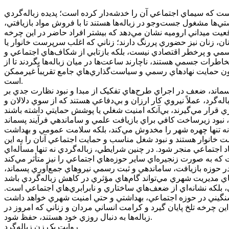
تي‌ها مشغول جست‌وجو در زباله‌ها هستند تا با فروش مواد بازيافتي،
اقعيت ميداني اروميه نشان مي‌دهد که بيشتر افراد حاضر در اين چرخه
 آنان، زنان نيز حضوري پررنگ دارند؛ زناني که اغلب سرپرست خانوار يا
يررسمي و پرخطر اقتصادي نيست، بلکه بازتابي از شکاف‌هاي اجتماعي و
خاطرات جسمي هستند، ناچارند ساعت‌ها در ميان زباله‌ها بگردند تا از
بدون حمايت نهادهاي رسمي و سياست‌گذاري‌هاي جامع تقريباً غيرممکن
است.
سماند، ضعف در اجراي طرح‌هاي تفکيک از مبدا و نبود نظارت جدي بر
ه‌گرد، عملاً نيروي کار ارزان و بي‌دفاعي هستند که از سوي دلالان و
ند، نبود زيرساخت کافي براي بازيافت علمي و ساماندهي فرآيند پسماند
ي نه تنها چهره شهر را مخدوش مي‌کند، بلکه سلامت عمومي و بهداشت
رست خانوار هستند و نبود شغل مناسب و حمايت اجتماعي آنان را به اين
اجتماعي منجر شود. در چنين شرايطي، زباله‌گردي نه تنها مسأله‌اي
در حوزه بازيافت، ساماندهي و ثبت رسمي نيروهاي جمع‌آوري پسماند،
 بلکه نشانه‌اي از ضعف‌هاي ساختاري و نابرابري‌هاي اجتماعي است.
ين چرخه تلخ پايان گيرد و کرامت انساني مردان و زناني که امروز در
زباله‌ها به دنبال روزي خود هستند، حفظ شود.
روايت يک زن زباله‌گرد