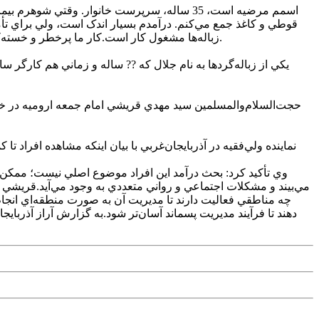
اسمم مرضيه است، 35 ساله، سرپرست خانوار. وقتي
قوطي و کاغذ جمع مي‌کنم. درآمدم بسيار اندک است، ولي براي تأمين 
زباله‌ها مشغول کار است.کار ما پرخطر و خسته‌کننده است؛ هميشه نگران بيماري، بريدگي يا آسيب‌هاي جدي هستم و مجبورم براي ادامه زندگي خانواده‌مان کار کنم تا محتاج نامردان نشوم.
يکي از زباله‌گردها به نام جلال که ?? ساله و زماني هم کارگر س
حجت‌السلام‌والمسلمين سيد مهدي قريشي امام جمعه اروميه در خط
نماينده ولي‌فقيه در آذربايجان‌غربي با بيان اينکه مشاهده افرا
وي تأکيد کرد: بحث درآمد اين افراد موضوع اصلي نيست؛ ممکن اس
مي‌بيند و مشکلات اجتماعي و رواني متعددي به وجود مي‌آيد.قريشي اف
چه مناطقي فعاليت دارند تا مديريت آن به صورت منطقه‌اي انجام
دهند تا فرآيند مديريت پسماند آسان‌تر شود.به گزارش آراز آذربايج