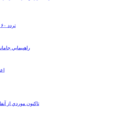
تردد ۶۰ هزار دستگاه ناوگان ترانزیتی از پایانه‌های مرزی آذربایجان ‌غربی
راهپيمايي جامان
اعم
تاکنون موردي از آنف