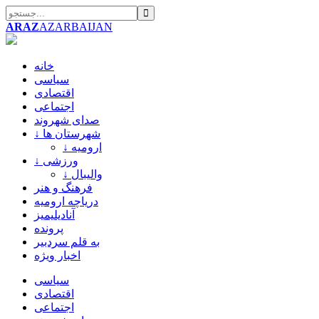
ARAZ
AZARBAIJAN
خانه
سیاسی
اقتصادی
اجتماعی
صدای شهروند
↓ شهرستان ها
↓ ارومیه
↓ ورزشی
↓ والیبال
فرهنگ و هنر
دریاچه ارومیه
آنادیلیمیز
پرونده
به قلم سردبیر
اخبار ویژه
سیاسی
اقتصادی
اجتماعی