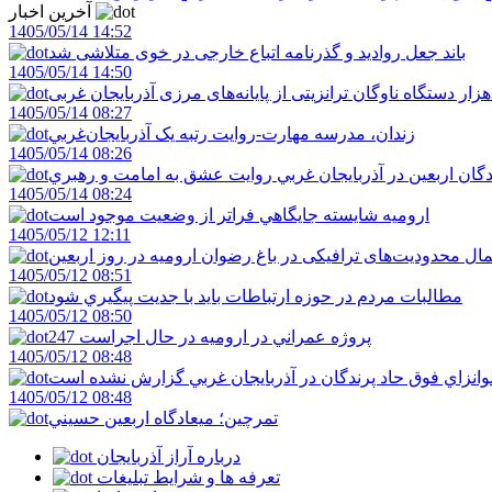
آخرین اخبار
1405/05/14 14:52
باند جعل روادید و گذرنامه اتباع خارجی در خوی متلاشی شد
1405/05/14 14:50
1405/05/14 08:27
زندان، مدرسه مهارت-روايت رتبه يک آذربايجان‌غربي
1405/05/14 08:26
دگان اربعين در آذربايجان غربي روايت عشق به امامت و رهبري
1405/05/14 08:24
اروميه شايسته جايگاهي فراتر از وضعيت موجود است
1405/05/12 12:11
ال محدودیت‌های ترافیکی در باغ رضوان ارومیه در روز اربعین
1405/05/12 08:51
مطالبات مردم در حوزه ارتباطات بايد با جديت پيگيري شود
1405/05/12 08:50
247 پروژه عمراني در اروميه در حال اجراست
1405/05/12 08:48
لوانزاي فوق حاد پرندگان در آذربايجان غربي گزارش نشده است
1405/05/12 08:48
تمرچين؛ ميعادگاه اربعين حسيني
درباره آراز آذربایجان
تعرفه ها و شرایط تبلیغات