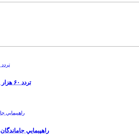
تردد ۶۰ هزار دستگاه ناوگان ترانزیتی از پایانه‌های مرزی آذربایجان ‌غربی
راهپيمايي جاماندگان