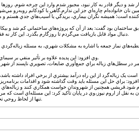
 شوهرم بيمار شد و ديگر قادر به کار نبود، مجبور شدم وارد اين چرخه شوم. رو
نان خانواده‌ام چاره‌اي جز اين ندارم.گاهي با کودکانم روبه‌رو مي‌شو
ابق ساختمان بود گفت: بعد از آن که پروژه‌هاي ساختماني کم شد و بيکاري
دنبال مواد قابل بازيافت مي‌گردم تا روزگارم بگذرد. اين کار نه فقط خسته‌کننده، بلکه پرخطر است؛ بارها دچار بريدگي و آسيب شده‌ام.
به‌هاي نماز جمعه با اشاره به مشکلات شهري، به مسئله زباله‌گردي
وي افزود: اين پديده علاوه بر تأثير منفي بر سيماي شهر، آثار روحي و اجتماعي نامطلوبي نيز بر جامعه بر جاي مي‌گذارد.
د تا کمر در سطل‌هاي زباله براي جمع‌آوري ضايعات، تصويري ناپسند از 
ت يک زباله‌گرد از اين راه درآمد بيشتري از برخي افراد داشته باشد،
زود: براي حل اين مسئله بايد وقت گذاشته شود و اقدامات برنامه‌ريزي
 شود.قريشي همچنين از شهروندان خواست همکاري کنند و زباله‌هاي خود
ان به نقل از اروم نيوز،وي در پايان تأکيد کرد: اين مسئله‌اي است که 
تنها از لحاظ روحي تحت تأثير قرار مي‌گيرد، بلکه آثار اجتماعي منفي آن نيز به چشم مي‌آيد.