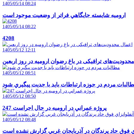
1405/05/14 08:24
اروميه شايسته جايگاهي فراتر از وضعيت موجود است
1405/05/14 08:22
4208
1405/05/12 12:11
حدودیت‌های ترافیکی در باغ رضوان ارومیه در روز اربعین
1405/05/12 08:51
البات مردم در حوزه ارتباطات بايد با جديت پيگيري شود
1405/05/12 08:50
247 پروژه عمراني در اروميه در حال اجراست
1405/05/12 08:48
اي فوق حاد پرندگان در آذربايجان غربي گزارش نشده است