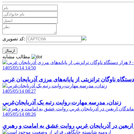
کد تصویری:
مطالب مشابه
1405/05/14 14:50
1405/05/14 08:27
زندان، مدرسه مهارت-روايت رتبه يک آذربايجان‌غربي
1405/05/14 08:26
 اربعين در آذربايجان غربي روايت عشق به امامت و رهبري